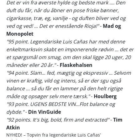
Det er vin fra øverste hylde og bedste mark .... Den
duft du får, når du åbner en pose friske bønner,
cigarkasse, træ, eg, vanilje - og duften bliver ved og
ved og ved! ... Det er enestående Rioja!"
-
Mad og
Monopolet
"95 point. Legendariske Luis Cañas har med denne
enkeltmarksvin skabt en imponerende rødvin ... det er
et spørgsmål om smag, om den skal ligge 20 uger, 20
måneder eller 20 år."
-
Flaskehalsen
"94 point. Slam... fed, mægtig og ekspressiv ... Selvom
vinen er kraftig, vild og intens, så er der sgu også
balance … så du får en lammer på den helt rigtige
måde og opsøger selv mere tærsk."
-
Houlberg
"93 point. UGENS BEDSTE VIN...Flot balance og
dybde."
-
Din VinGuide
"92 points. It's big, bold, firm and extracted"
-
Tim
Atkin
NYHED! – Topvin fra legendariske Luis Cañas’