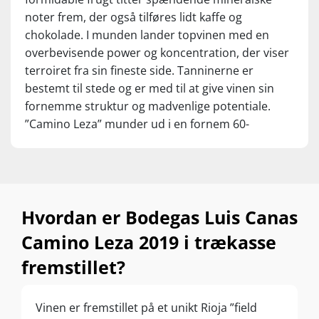
noter frem, der også tilføres lidt kaffe og
chokolade. I munden lander topvinen med en
overbevisende power og koncentration, der viser
terroiret fra sin fineste side. Tanninerne er
bestemt til stede og er med til at give vinen sin
fornemme struktur og madvenlige potentiale.
”Camino Leza” munder ud i en fornem 60-
sekunders finish med mørke bærfrugter,
skovbundskompleksitet og delikate noter af
cigarkasse. Et pragteksempel på ”Viñedo
Singular”-vinene, der viser Rioja-terroiret for fuld
Hvordan er Bodegas Luis Canas
udblæsning. Drik nu, eller gem 15-20 år fra
høståret.
Camino Leza 2019 i trækasse
fremstillet?
Vinen er fremstillet på et unikt Rioja ”field