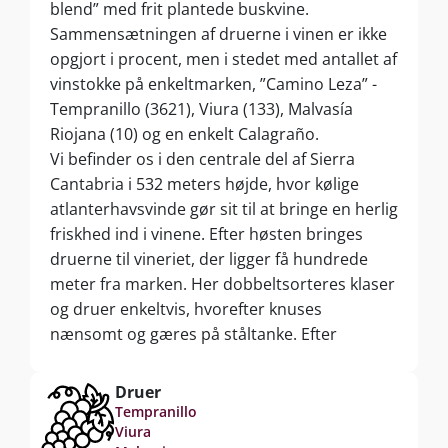
blend” med frit plantede buskvine.
Sammensætningen af druerne i vinen er ikke
opgjort i procent, men i stedet med antallet af
vinstokke på enkeltmarken, ”Camino Leza” -
Tempranillo (3621), Viura (133), Malvasía
Riojana (10) og en enkelt Calagraño.
Vi befinder os i den centrale del af Sierra
Cantabria i 532 meters højde, hvor kølige
atlanterhavsvinde gør sit til at bringe en herlig
friskhed ind i vinene. Efter høsten bringes
druerne til vineriet, der ligger få hundrede
meter fra marken. Her dobbeltsorteres klaser
og druer enkeltvis, hvorefter knuses
nænsomt og gæres på ståltanke. Efter
gæringen omstikkes vinen til brugte franske
egetræsfade, hvor vinen modner i 13
Druer
måneder. ”El Camino Leza” enkeltmarken
Tempranillo
Viura
måler 1,5 hektar og produktionen begrænser