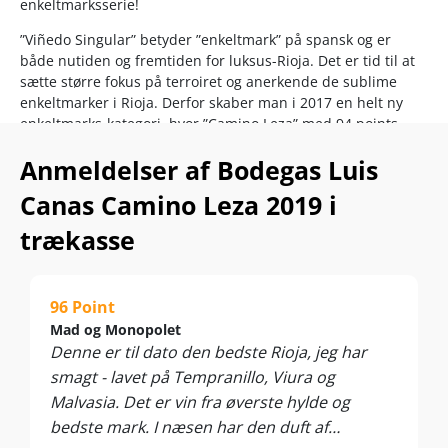
enkeltmarksserie!
”Viñedo Singular” betyder ”enkeltmark” på spansk og er
både nutiden og fremtiden for luksus-Rioja. Det er tid til at
sætte større fokus på terroiret og anerkende de sublime
enkeltmarker i Rioja. Derfor skaber man i 2017 en helt ny
enkeltmarks-kategori, hvor ”Camino Leza” med 94 points
bliver kåret som den 7. bedste i en stor temasmagning hos
Anmeldelser af Bodegas Luis
Decanter.
Canas Camino Leza 2019 i
Strenge regler, lave høstudbytter og konstante
kvalitetsbedømmelser er med til at sikre, at de nye vine
trækasse
hæver standarden for Rioja.
Som man kan se på etiketten, er enkeltmarken ”Camino
Leza” plantet i 1969. I mere end 500 meters højde finder vi
96 Point
marken, der primært er tilplantet med Tempranillo, men
Mad og Monopolet
som også flankeres af små mængder grønne, lokale sorter
Denne er til dato den bedste Rioja, jeg har
som Viura og Malvasía Riojana. Druerne fra ”Camino Leza”
smagt - lavet på Tempranillo, Viura og
har altid været blandt de bedste og er indtil nu blevet brugt
Malvasia. Det er vin fra øverste hylde og
i Luis Cañas’ fineste blends, men nu får enkeltmarken altså
scenen for sig selv!
bedste mark. I næsen har den duft af