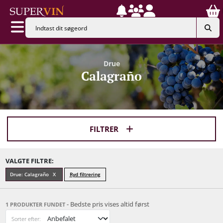
Drue
Calagraño
FILTRER
VALGTE FILTRE:
Drue: Calagraño
Ryd filtrering
- Bedste pris vises altid først
1 PRODUKTER FUNDET
Sorter efter: