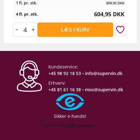
1 fl. pr. stk.
809,95
DKK
604,95
DKK
4 fl. pr. stk.
LÆG I KURV
Kundeservice:
+45 98 92 18 53
•
info@supervin.dk
Erhverv:
+45 81 61 16 38
•
mso@supervin.dk
Sikker e-handel