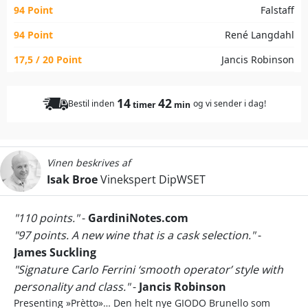
94 Point
Falstaff
94 Point
René Langdahl
17,5 / 20 Point
Jancis Robinson
14
42
Bestil inden
og vi sender i dag!
timer
min
Vinen beskrives af
Isak Broe
Vinekspert DipWSET
"110 points."
-
GardiniNotes.com
"97 points. A new wine that is a cask selection."
-
James Suckling
"Signature Carlo Ferrini ‘smooth operator’ style with
personality and class."
-
Jancis Robinson
Presenting »Prètto»… Den helt nye GIODO Brunello som