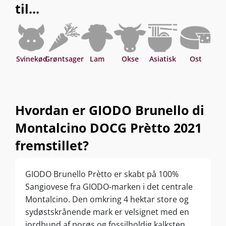
til...
Svinekød
Grøntsager
Lam
Okse
Asiatisk
Ost
P
Hvordan er GIODO Brunello di
Montalcino DOCG Prètto 2021
fremstillet?
GIODO Brunello Prètto er skabt på 100%
Sangiovese fra GIODO-marken i det centrale
Montalcino. Den omkring 4 hektar store og
sydøstskrånende mark er velsignet med en
jordbund af porøs og fossilholdig kalksten.