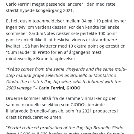
Carlo Ferrini meget passende lancerer i den med rette
stærkt hypede kongeårgang 2021.
Et helt dusin topanmeldelser mellem 94 og 110 point levner
ingen tvivl om verdensklassen. For d
en kendte italienske
sommelier GardiniNotes rækker selv perfekte 100 point
ganske enkelt ikke til at beskrive vinens ekstraordinære
kvalitet... Så han kvitterer med 10 ekstra point og ærestitlen
"Cum laude" til Prètto for en af årgangens mest
mindeværdige Brunello-oplevelser!
“Prètto comes from the same vineyards and the same multi-
step manual grape selection as Brunello di Montalcino
Giodo, the estate’s flagship wine, which debuted with the
2009 vintage.”
– Carlo Ferrini, GIODO
Druerne kommer altså fra de samme vinmarker og den
samme manuelle selektion som GIODOs berømte
lillafarvede Brunello-flagskib, som fra 2021 produceres i
drastisk reduceret volumen.
“
Ferrini reduced production of the flagship Brunello Giodo
from 16,000 to 8,500 bottles to make room for the Brunello