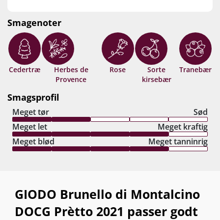
frugtnuancer, mens fadets krydderier løfter
smagsoplevelsen op i den særlige og uforlignelige
Smagenoter
GIODO-sfære. Med Jancis Robinsons ord:
“Signature Carlo Ferrini ‘smooth operator’ style
with personality and class.” Et af de absolutte
must-buys fra Brunello-distriktets længe ventede
Cedertræ
Herbes de
Rose
Sorte
Tranebær
Provence
kirsebær
2021-årgang! Drik nu, eller gem +15 år fra
høståret.
Smagsprofil
Meget tør
Sød
Meget let
Meget kraftig
Meget blød
Meget tanninrig
GIODO Brunello di Montalcino
DOCG Prètto 2021 passer godt