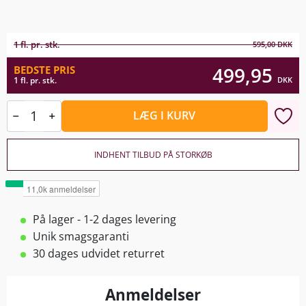
1 fl. pr. stk.
595,00
DKK
499,95
BEDSTE PRIS
DKK
1 fl. pr. stk.
LÆG I KURV
INDHENT TILBUD PÅ STORKØB
På lager - 1-2 dages levering
Unik smagsgaranti
30 dages udvidet returret
Anmeldelser