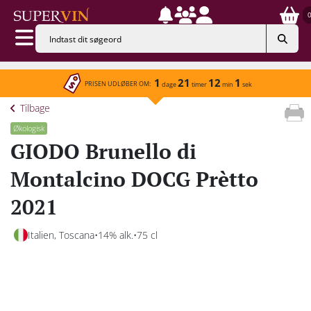
1
21
12
1
PRISEN UDLØBER OM:
dage
timer
min
sek
Tilbage
Økologisk
GIODO Brunello di
Montalcino DOCG Prètto
2021
Italien, Toscana
14% alk.
75 cl