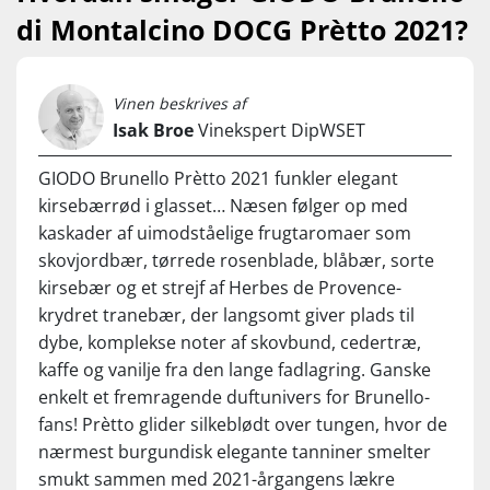
di Montalcino DOCG Prètto 2021?
...
Nyd den til saftigt oksekød, lammeretter med krydderurter,
svamperisotto, kraftige pastaretter og lagrede oste. Servér
Vinen beskrives af
ved 16-18°C.
Isak Broe
Vinekspert DipWSET
GIODO Brunello Prètto 2021 funkler elegant
kirsebærrød i glasset… Næsen følger op med
kaskader af uimodståelige frugtaromaer som
skovjordbær, tørrede rosenblade, blåbær, sorte
kirsebær og et strejf af Herbes de Provence-
krydret tranebær, der langsomt giver plads til
dybe, komplekse noter af skovbund, cedertræ,
kaffe og vanilje fra den lange fadlagring. Ganske
enkelt et fremragende duftunivers for Brunello-
fans! Prètto glider silkeblødt over tungen, hvor de
nærmest burgundisk elegante tanniner smelter
smukt sammen med 2021-årgangens lækre