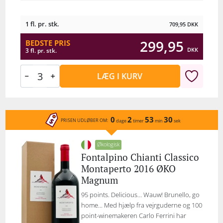
1 fl. pr. stk.
709,95
DKK
299,95
BEDSTE PRIS
DKK
3 fl. pr. stk.
LÆG I KURV
0
2
53
30
PRISEN UDLØBER OM:
dage
timer
min
sek
Økologisk
Fontalpino Chianti Classico
Montaperto 2016 ØKO
Magnum
95 points. Delicious… Wauw! Brunello, go
home... Med hjælp fra vejrguderne og 100
point-winemakeren Carlo Ferrini har