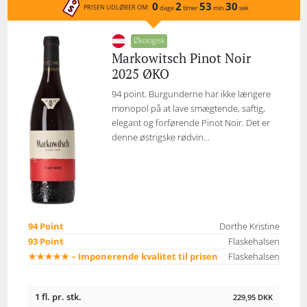
0
2
53
30
PRISEN UDLØBER OM:
dage
timer
min
sek
Økologisk
Markowitsch Pinot Noir
2025 ØKO
94 point. Burgunderne har ikke længere
monopol på at lave smægtende, saftig,
elegant og forførende Pinot Noir. Det er
denne østrigske rødvin...
94 Point
Dorthe Kristine
93 Point
Flaskehalsen
★★★★★ – Imponerende kvalitet til prisen
Flaskehalsen
1 fl. pr. stk.
229,95
DKK