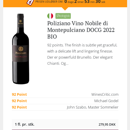
0
2
53
30
PRISEN UDLØBER OM:
dage
timer
min
sek
Økologisk
Poliziano Vino Nobile di
Montepulciano DOCG 2022
BIO
92 points. The finish is subtle yet graceful,
with a delicate lift and lingering finesse.
Der er powerfuld Brunello. Der elegant
Chianti. Og...
92 Point
WinesCritic.com
92 Point
Michael Godel
92 Point
John Szabo, Master Sommelier
1 fl. pr. stk.
279,95
DKK