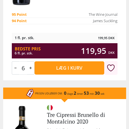
95 Point
The Wine Journal
94 Point
James Suckling
1 fl. pr. stk.
199,95
DKK
119,95
BEDSTE PRIS
DKK
6 fl. pr. stk.
LÆG I KURV
0
2
53
30
PRISEN UDLØBER OM:
dage
timer
min
sek
Tre Cipressi Brunello di
Montalcino 2020