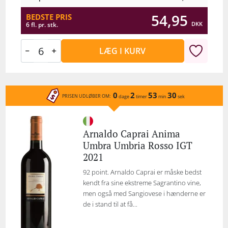
54,95
BEDSTE PRIS
DKK
6 fl. pr. stk.
LÆG I KURV
0
2
53
30
PRISEN UDLØBER OM:
dage
timer
min
sek
Arnaldo Caprai Anima
Umbra Umbria Rosso IGT
2021
92 point. Arnaldo Caprai er måske bedst
kendt fra sine ekstreme Sagrantino vine,
men også med Sangiovese i hænderne er
de i stand til at få...