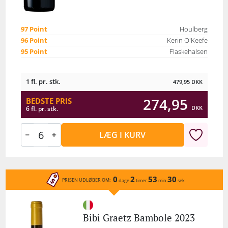
97 Point
Houlberg
96 Point
Kerin O'Keefe
95 Point
Flaskehalsen
1 fl. pr. stk.
479,95
DKK
274,95
BEDSTE PRIS
DKK
6 fl. pr. stk.
LÆG I KURV
0
2
53
30
PRISEN UDLØBER OM:
dage
timer
min
sek
Bibi Graetz Bambole 2023