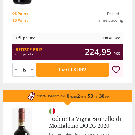
96 Point
Decanter
93 Point
James Suckling
1 fl. pr. stk.
339,95
DKK
224,95
BEDSTE PRIS
DKK
6 fl. pr. stk.
LÆG I KURV
0
2
53
30
PRISEN UDLØBER OM:
dage
timer
min
sek
Podere La Vigna Brunello di
Montalcino DOCG 2020
95 point. Hvis du er til ærkeklassisk