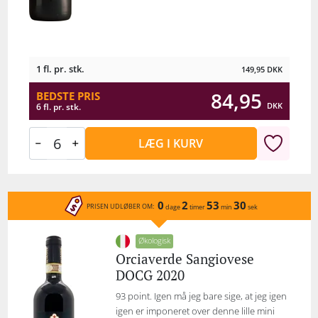
1 fl. pr. stk.
149,95
DKK
84,95
BEDSTE PRIS
DKK
6 fl. pr. stk.
LÆG I KURV
0
2
53
30
PRISEN UDLØBER OM:
dage
timer
min
sek
Økologisk
Orciaverde Sangiovese
DOCG 2020
93 point. Igen må jeg bare sige, at jeg igen
igen er imponeret over denne lille mini