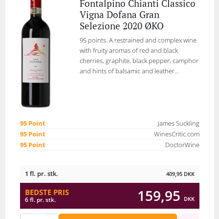
Fontalpino Chianti Classico
Vigna Dofana Gran
Selezione 2020 ØKO
95 points. A restrained and complex wine
with fruity aromas of red and black
cherries, graphite, black pepper, camphor
and hints of balsamic and leather...
95 Point
James Suckling
95 Point
WinesCritic.com
95 Point
DoctorWine
1 fl. pr. stk.
409,95
DKK
159,95
BEDSTE PRIS
DKK
6 fl. pr. stk.