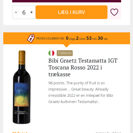
LÆG I KURV
0
2
53
30
PRISEN UDLØBER OM:
dage
timer
min
sek
Trækasse
Bibi Graetz Testamatta IGT
Toscana Rosso 2022 i
trækasse
98 points. The purity of fruit is so
impressive … Great beauty. Already
irresistible 2022 er en milepæl for Bibi
Graetz-kultvinen Testamatta!...