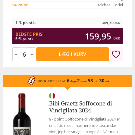
94 Point
Michael Godel
1 fl. pr. stk.
409,95
DKK
159,95
BEDSTE PRIS
DKK
6 fl. pr. stk.
LÆG I KURV
6
2
53
30
PRISEN UDLØBER OM:
dage
timer
min
sek
Bibi Graetz Soffocone di
Vincigliata 2024
97 point. Soffocone di Vincigliata 2024 er
en af de mest imponerende toscanske
vine, jeg har smagt i mange år. Når man