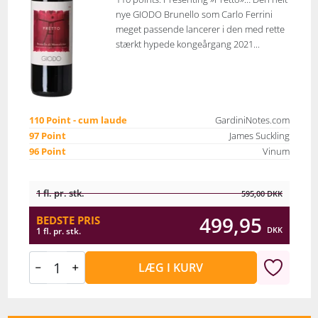
nye GIODO Brunello som Carlo Ferrini
meget passende lancerer i den med rette
stærkt hypede kongeårgang 2021...
110 Point - cum laude
GardiniNotes.com
97 Point
James Suckling
96 Point
Vinum
1 fl. pr. stk.
595,00
DKK
499,95
BEDSTE PRIS
DKK
1 fl. pr. stk.
LÆG I KURV