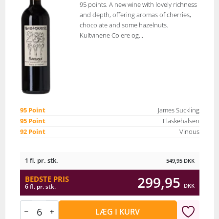
95 points. A new wine with lovely richness
and depth, offering aromas of cherries,
chocolate and some hazelnuts.
Kultvinene Colere og...
95 Point
James Suckling
95 Point
Flaskehalsen
92 Point
Vinous
1 fl. pr. stk.
549,95
DKK
299,95
BEDSTE PRIS
DKK
6 fl. pr. stk.
LÆG I KURV