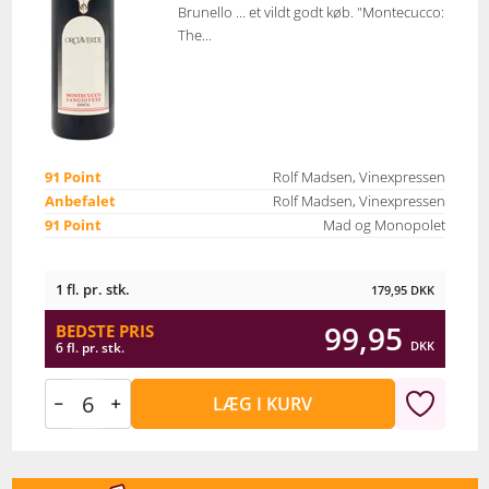
Brunello ... et vildt godt køb. "Montecucco:
The...
91 Point
Rolf Madsen, Vinexpressen
Anbefalet
Rolf Madsen, Vinexpressen
91 Point
Mad og Monopolet
1 fl. pr. stk.
179,95
DKK
99,95
BEDSTE PRIS
DKK
6 fl. pr. stk.
LÆG I KURV