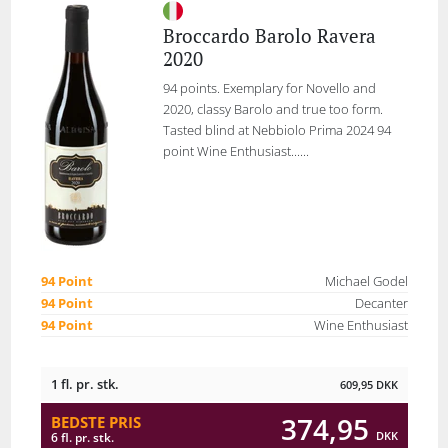
Broccardo Barolo Ravera
2020
94 points. Exemplary for Novello and
2020, classy Barolo and true too form.
Tasted blind at Nebbiolo Prima 2024 94
point Wine Enthusiast......
94 Point
Michael Godel
94 Point
Decanter
94 Point
Wine Enthusiast
1 fl. pr. stk.
609,95
DKK
374,95
BEDSTE PRIS
DKK
6 fl. pr. stk.