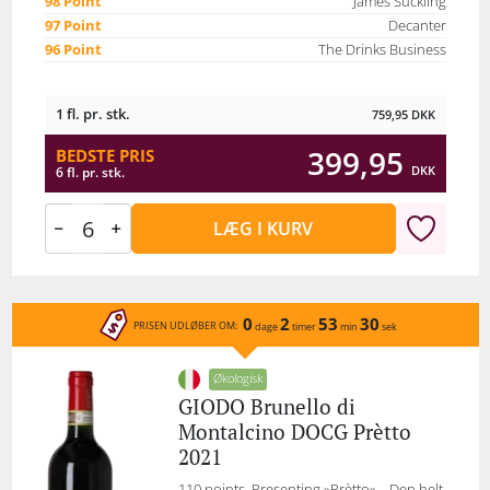
98 Point
James Suckling
97 Point
Decanter
96 Point
The Drinks Business
1 fl. pr. stk.
759,95
DKK
399,95
BEDSTE PRIS
DKK
6 fl. pr. stk.
LÆG I KURV
0
2
53
30
PRISEN UDLØBER OM:
dage
timer
min
sek
Økologisk
GIODO Brunello di
Montalcino DOCG Prètto
2021
110 points. Presenting »Prètto»… Den helt