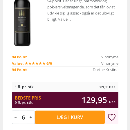
94 point. Det er ungt, harmonisk og
pokkers velsmagende, som det får lov at
udvikle sig i glasset - også er det ulovligt
billigt. Value:...
94 Point
Vinonyme
Value: ★★★★★★ 6/6
Vinonyme
94 Point
Dorthe Kristine
1 fl. pr. stk.
309,95
DKK
129,95
BEDSTE PRIS
DKK
6 fl. pr. stk.
LÆG I KURV