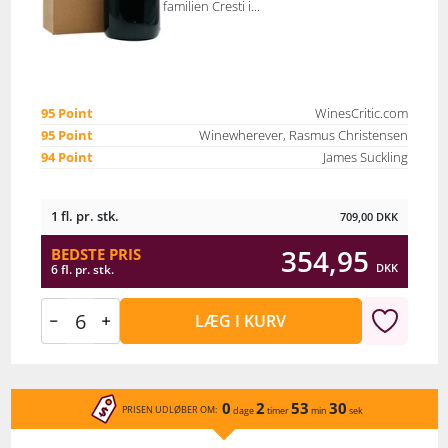
familien Cresti i...
95 Point
WinesCritic.com
95 Point
Winewherever, Rasmus Christensen
94 Point
James Suckling
1 fl. pr. stk.
709,00
DKK
354,95
BEDSTE PRIS
DKK
6 fl. pr. stk.
LÆG I KURV
0
2
53
30
PRISEN UDLØBER OM:
dage
timer
min
sek