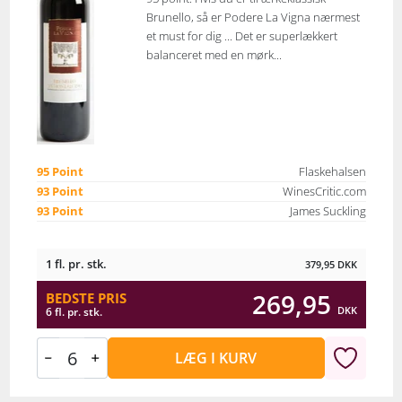
Brunello, så er Podere La Vigna nærmest
et must for dig ... Det er superlækkert
balanceret med en mørk...
95 Point
Flaskehalsen
93 Point
WinesCritic.com
93 Point
James Suckling
1 fl. pr. stk.
379,95
DKK
269,95
BEDSTE PRIS
DKK
6 fl. pr. stk.
LÆG I KURV