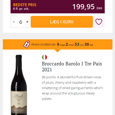
199,95
BEDSTE PRIS
DKK
6 fl. pr. stk.
LÆG I KURV
0
2
53
30
PRISEN UDLØBER OM:
dage
timer
min
sek
Broccardo Barolo I Tre Pais
2021
96 points. A wonderful fruit-driven nose
of plum, cherry and raspberry with a
smattering of dried garrigue herbs which
wrap around the voluptuous meaty
palate...