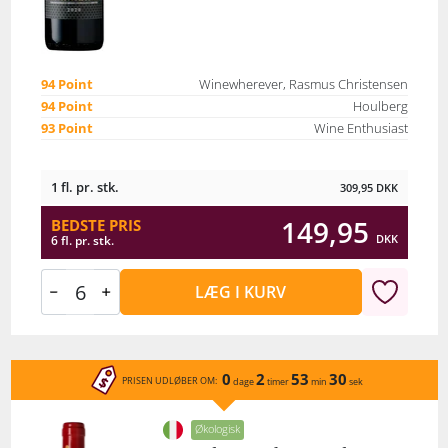
94 Point
Winewherever, Rasmus Christensen
94 Point
Houlberg
93 Point
Wine Enthusiast
1 fl. pr. stk.
309,95
DKK
149,95
BEDSTE PRIS
DKK
6 fl. pr. stk.
LÆG I KURV
0
2
53
30
PRISEN UDLØBER OM:
dage
timer
min
sek
Økologisk