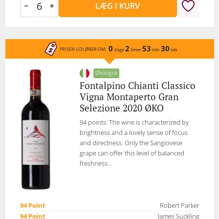
LÆG I KURV
0
2
53
30
PRISEN UDLØBER OM:
dage
timer
min
sek
Økologisk
Fontalpino Chianti Classico
Vigna Montaperto Gran
Selezione 2020 ØKO
94 points. The wine is characterized by
brightness and a lovely sense of focus
and directness. Only the Sangiovese
grape can offer this level of balanced
freshness...
94 Point
Robert Parker
94 Point
James Suckling