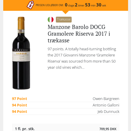
0
2
53
30
PRISEN UDLØBER OM:
dage
timer
min
sek
Trækasse
Manzone Barolo DOCG
Gramolere Riserva 2017 i
trækasse
97 points. A totally head-turning bottling
the 2017 Giovanni Manzone ‘Gramolere
Riserva’ was sourced from more than 50
year old vines which...
97 Point
Owen Bargreen
94 Point
Antonio Galloni
94 Point
Jeb Dunnuck
1 fl. pr. stk.
709,95
DKK