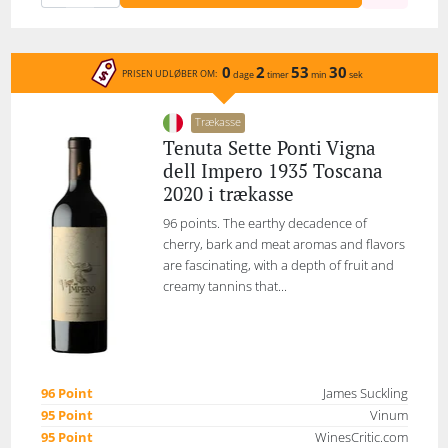
0
2
53
30
PRISEN UDLØBER OM:
dage
timer
min
sek
Trækasse
Tenuta Sette Ponti Vigna
dell Impero 1935 Toscana
2020 i trækasse
96 points. The earthy decadence of
cherry, bark and meat aromas and flavors
are fascinating, with a depth of fruit and
creamy tannins that...
96 Point
James Suckling
95 Point
Vinum
95 Point
WinesCritic.com