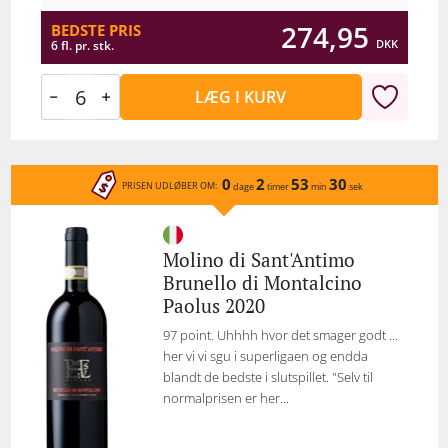
274,95
BEDSTE PRIS
DKK
6 fl. pr. stk.
LÆG I KURV
0
2
53
30
PRISEN UDLØBER OM:
dage
timer
min
sek
Molino di Sant'Antimo
Brunello di Montalcino
Paolus 2020
97 point. Uhhhh hvor det smager godt ...
her vi vi sgu i superligaen og endda
blandt de bedste i slutspillet. "Selv til
normalprisen er her...