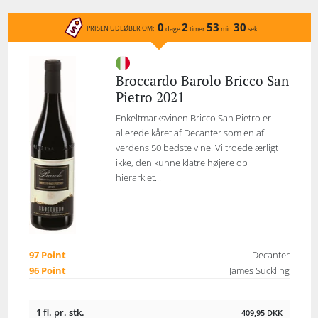
0
2
53
30
PRISEN UDLØBER OM:
dage
timer
min
sek
Broccardo Barolo Bricco San
Pietro 2021
Enkeltmarksvinen Bricco San Pietro er
allerede kåret af Decanter som en af
verdens 50 bedste vine. Vi troede ærligt
ikke, den kunne klatre højere op i
hierarkiet...
97 Point
Decanter
96 Point
James Suckling
1 fl. pr. stk.
409,95
DKK