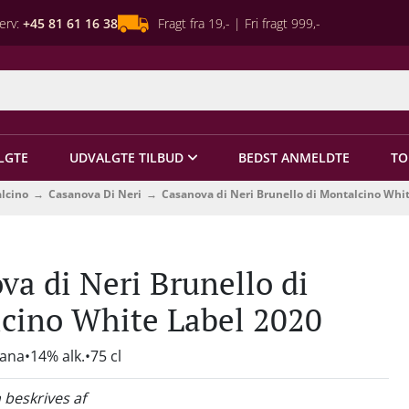
erv:
+45 81 61 16 38
Fragt fra 19,- | Fri fragt 999,-
LGTE
UDVALGTE TILBUD
BEDST ANMELDTE
TO
alcino
Casanova Di Neri
Casanova di Neri Brunello di Montalcino Whi
va di Neri Brunello di
cino White Label 2020
cana
14% alk.
75 cl
 beskrives af