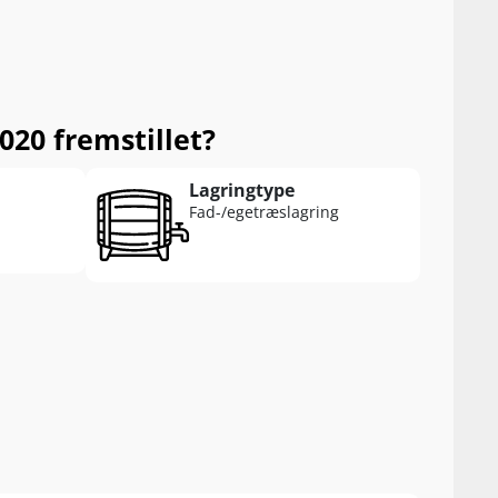
020 fremstillet?
Lagringtype
Fad-/egetræslagring