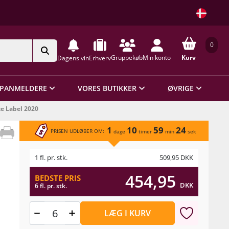
0
Gruppekøb
Min konto
Kurv
Dagens vin
Erhverv
PANMELDERE
VORES BUTIKKER
ØVRIGE
te Label 2020
1
10
59
24
PRISEN UDLØBER OM:
dage
timer
min
sek
1 fl. pr. stk.
509,95
DKK
454,95
BEDSTE PRIS
DKK
6 fl. pr. stk.
LÆG I KURV