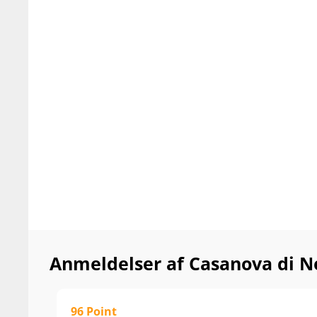
Nyd den til sa
pastaretter sa
Anmeldelser af Casanova di Ne
96 Point