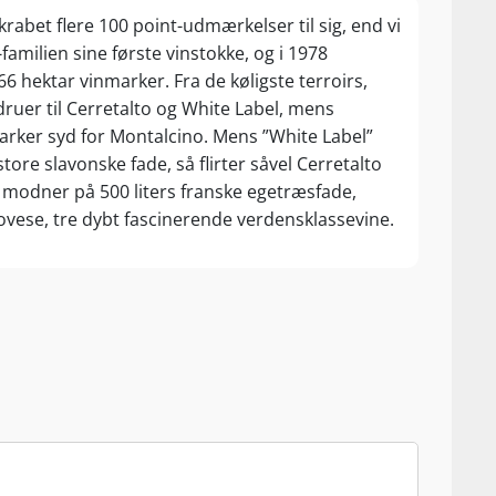
abet flere 100 point-udmærkelser til sig, end vi
amilien sine første vinstokke, og i 1978
66 hektar vinmarker. Fra de køligste terroirs,
ruer til Cerretalto og White Label, mens
rker syd for Montalcino. Mens ”White Label”
ore slavonske fade, så flirter såvel Cerretalto
odner på 500 liters franske egetræsfade,
iovese, tre dybt fascinerende verdensklassevine.