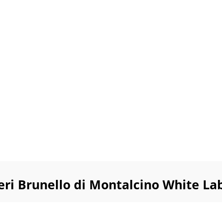
ftigt oksekød, lam med urter, svamperisotto, kraftige
mt lagrede oste. Servér ved 16-18°C.
ri Brunello di Montalcino White La