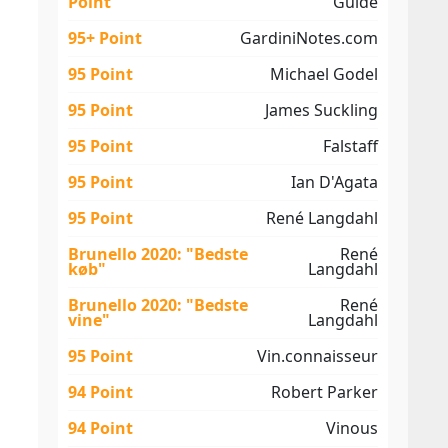
Point
Guide
95+ Point
GardiniNotes.com
95 Point
Michael Godel
95 Point
James Suckling
95 Point
Falstaff
95 Point
Ian D'Agata
95 Point
René Langdahl
Brunello 2020: "Bedste
René
køb"
Langdahl
Brunello 2020: "Bedste
René
vine"
Langdahl
95 Point
Vin.connaisseur
94 Point
Robert Parker
94 Point
Vinous