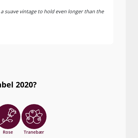
Orazi
s a suave vintage to hold even longer than the
While
perfe
Monta
of ne
conce
signa
is an
abel 2020?
Rose
Tranebær