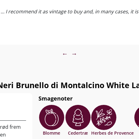
 … I recommend it as vintage to buy and, in many cases, it i
←
→
eri Brunello di Montalcino White L
Smagenoter
rrød frem
Blomme
Cedertræ
Herbes de Provence
 en