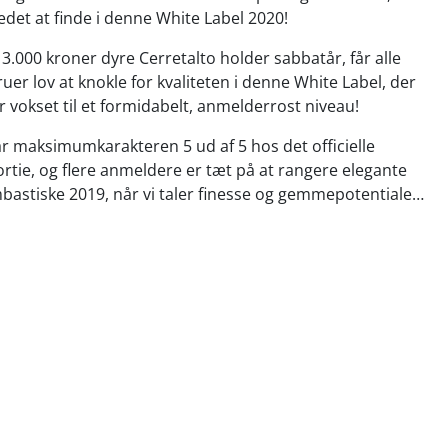
tedet at finde i denne White Label 2020!
.000 kroner dyre Cerretalto holder sabbatår, får alle
er lov at knokle for kvaliteten i denne White Label, der
r vokset til et formidabelt, anmelderrost niveau!
r maksimumkarakteren 5 ud af 5 hos det officielle
rtie, og flere anmeldere er tæt på at rangere elegante
astiske 2019, når vi taler finesse og gemmepotentiale…
år du magisk flydende Sangiovese-silke med
ume og smagskompleksitet i verdensklasse… White
ner på store traditionelle egefade i imponerende 43
enterer her Sangiovese-druen prægtigt, fokuseret og
et. Vi giver dig Supervins unikke garanti på årgangens
runello-køb!
hite Label is the benchmark”
- Giacomo Neri,