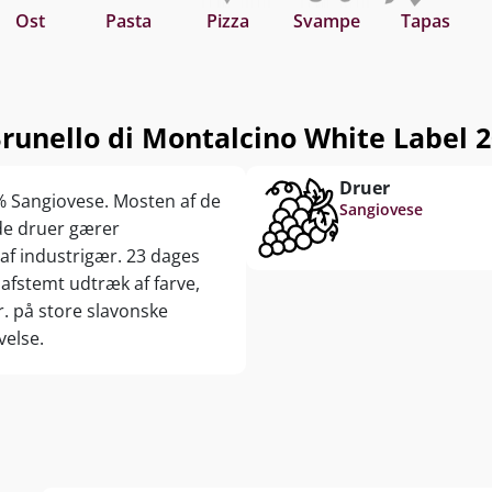
Ost
Pasta
Pizza
Svampe
Tapas
runello di Montalcino White Label 2
Druer
0% Sangiovese. Mosten af de
Sangiovese
ede druer gærer
af industrigær. 23 dages
fstemt udtræk af farve,
. på store slavonske
velse.