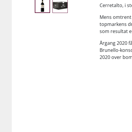
Cerretalto, i s
Mens omtrent 3
topmarkens dru
som resultat e
Årgang 2020 få
Brunello-konso
2020 over bomb
Som resultat f
skovbundsparf
Label, der mod
måneder, præs
herligt usmink
nok vildeste B
“For me the W
winemaker