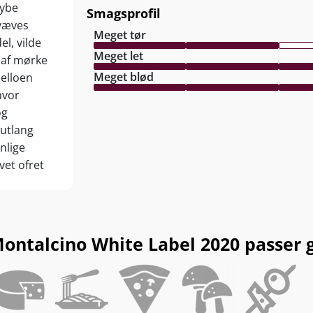
dybe
Smagsprofil
 væves
Meget tør
l, vilde
Meget let
 af mørke
Meget blød
elloen
hvor
og
nutlang
nlige
vet ofret
eller gem
ontalcino White Label 2020 passer go