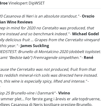
Broe
Vinekspert DipWSET
20 Casanova di Neri is an absolute standout."
-
Orazio
lian Wine Reviews
 keep in mind for 2020 no Ceretalto was produced, that
here instead and so benchmark indeed."
-
Michael Godel
ally delicious fruit … Grapes from the Cerretalto vineyard
this year."
-
James Suckling
EDSTEST: Brunello di Montalcino 2020 (dobbelt toplistet:
 samt "Bedste køb") Fremragende simpelthen."
-
René
cause the Cerretalto was not produced, fruit from that
its reddish mineral-rich soils was directed here instead.
, this wine is especially spicy, lifted and intense."
-
r
 Top 25 Brunello-vine i Danmark"
-
Vivino
ammer plet… For første gang i årevis er
alle
topdruerne,
lliges Casanova di Neris kostbare prestige-Brunello,