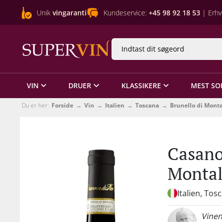
Unik
vingaranti
Kundeservice:
+45 98 92 18 53
| Erhv
VIN
DRUER
KLASSIKERE
MEST SO
Du er her:
Forside
Vin
Italien
Toscana
Brunello di Mont
Casano
Montal
Italien, Tos
Vinen