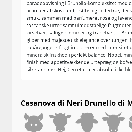
paradeopvisning i Brunello-kompleksitet med 
aromaer af skovbund, trøffel og cedertræ, der
smukt sammen med parfumeret rose og lavende
toscanske urter samt uimodståelige frugtnoter
kirsebær, saftige blommer og tranebær, … Brun
gilder med majestætisk elegance over tungen, 
topårgangens frugt imponerer med intensitet 
mineralsk friskhed i perfekt balance. Nobel, mi
finish med appetitvækkende urtepræg og bøfve
silketanniner. Nej, Cerretalto er absolut ikke ble
forgæves – største White Label hidtil? Drik nu, 
15-20 år fra høståret.
Casanova di Neri Brunello di M