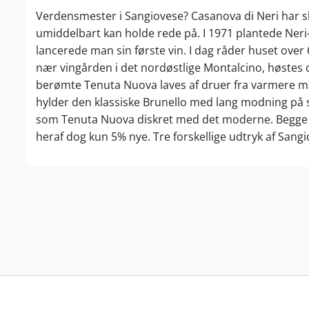
Verdensmester i Sangiovese? Casanova di Neri har skr
umiddelbart kan holde rede på. I 1971 plantede Neri-f
lancerede man sin første vin. I dag råder huset over 
nær vingården i det nordøstlige Montalcino, høstes d
berømte Tenuta Nuova laves af druer fra varmere ma
hylder den klassiske Brunello med lang modning på st
som Tenuta Nuova diskret med det moderne. Begge m
heraf dog kun 5% nye. Tre forskellige udtryk af Sang