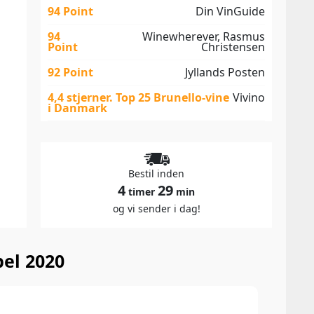
94 Point
Din VinGuide
94
Winewherever, Rasmus
Point
Christensen
92 Point
Jyllands Posten
4,4 stjerner. Top 25 Brunello-vine
Vivino
i Danmark
Bestil inden
4
29
timer
min
og vi sender i dag!
bel 2020
96 P