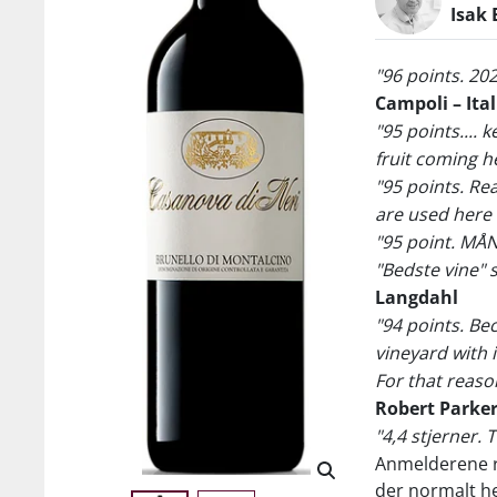
Isak 
"96 points. 20
Campoli – Ita
"95 points....
fruit coming 
"95 points. Re
are used here 
"95 point. MÅN
"Bedste vine"
Langdahl
"94 points. Be
vineyard with 
For that reason
Robert Parke
"4,4 stjerner.
Anmelderene r
der normalt he