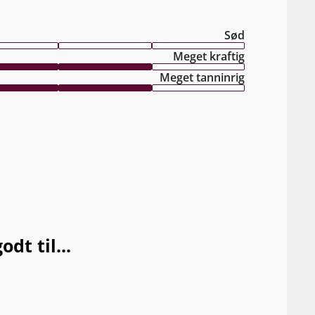
Sød
Meget kraftig
Meget tanninrig
dt til...