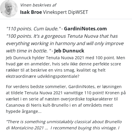
Vinen beskrives af
Isak Broe
Vinekspert DipWSET
"110 points. Cum laude."
-
GardiniNotes.com
"100 points. It’s a gorgeous Tenuta Nuova that has
everything working in harmony and will only improve
with time in bottle. "
-
Jeb Dunnuck
Jeb Dunnuck hylder Tenuta Nuova 2021 med 100 point. Men
hvad gør en anmelder, hvis selv ikke denne perfekte score
rækker til at beskrive en vins smag, kvalitet og helt
ekstraordinære udviklingspotentiale?
For verdens bedste sommelier, GardiniNotes, er løsningen
at tildele Tenuta Nuova 2021 vanvittige 110 point! Kronen på
værket i en serie af næsten overjordiske topkarakterer til
Casanova di Neris kult-Brunello i en af områdets mest
hypede årgange...
”There is something unmistakably classical about Brunello
di Montalcino 2021 …
I recommend buying this vintage. I