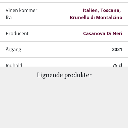
Vinen kommer
Italien
Toscana
fra
Brunello di Montalcino
Producent
Casanova Di Neri
Årgang
2021
Indhold
75 cl
Lignende produkter
Alkohol-%
14,5 %
Kundeservice:
Servering
16-18°C
+45 98 92 18 53
•
info@supervin.dk
Erhverv:
Gemmepotentiale
+20 år fra høståret
+45 81 61 16 38
•
mso@supervin.dk