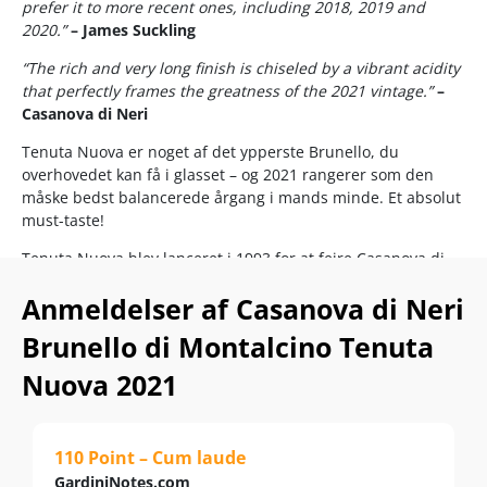
prefer it to more recent ones, including 2018, 2019 and
2020.”
– James Suckling
“The rich and very long finish is chiseled by a vibrant acidity
that perfectly frames the greatness of the 2021 vintage.”
–
Casanova di Neri
Tenuta Nuova er noget af det ypperste Brunello, du
overhovedet kan få i glasset – og 2021 rangerer som den
måske bedst balancerede årgang i mands minde. Et absolut
must-taste!
Tenuta Nuova blev lanceret i 1993 for at fejre Casanova di
Neris dengang nye ejendom og lige siden dengang har
Anmeldelser af Casanova di Neri
vinen været et samlerobjekt for Brunello-fans. Det hele
eksploderede i 2010, da Robert Parker gav vinen 100 point,
Brunello di Montalcino Tenuta
og topniveauet har været en sikker konstant igennem snart
3 årtier.
Nuova 2021
Stilmæssigt flirter Tenuta Nuova med den moderne
Brunello-tilgang med 30 måneders modning på 500 liters
franske tonneaux-fade, hvoraf 5 % er helt nye.
110 Point – Cum laude
GardiniNotes.com