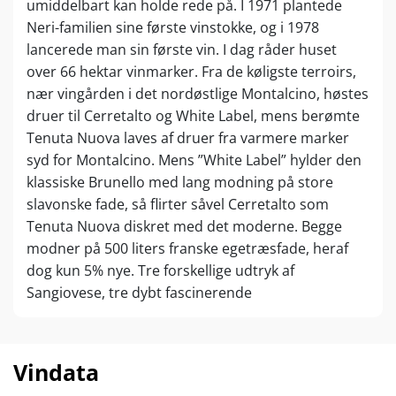
umiddelbart kan holde rede på. I 1971 plantede
Neri-familien sine første vinstokke, og i 1978
lancerede man sin første vin. I dag råder huset
over 66 hektar vinmarker. Fra de køligste terroirs,
nær vingården i det nordøstlige Montalcino, høstes
druer til Cerretalto og White Label, mens berømte
Tenuta Nuova laves af druer fra varmere marker
syd for Montalcino. Mens ”White Label” hylder den
klassiske Brunello med lang modning på store
slavonske fade, så flirter såvel Cerretalto som
Tenuta Nuova diskret med det moderne. Begge
modner på 500 liters franske egetræsfade, heraf
dog kun 5% nye. Tre forskellige udtryk af
Sangiovese, tre dybt fascinerende
verdensklassevine.
Vindata