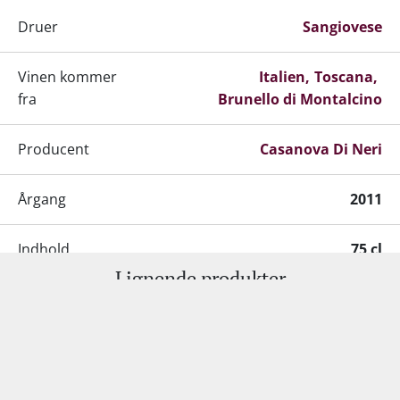
Druer
Sangiovese
Vinen kommer
Italien
Toscana
fra
Brunello di Montalcino
Producent
Casanova Di Neri
Årgang
2011
Indhold
75 cl
Lignende produkter
Alkohol-%
14,5 %
Kundeservice:
Servering
16-18 grader
+45 98 92 18 53
•
info@supervin.dk
Erhverv:
Gemmepotentiale
2040