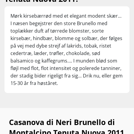
Mørk kirsebærrød med et elegant modent skær…
I næsen begejstrer den store Brunello med
toplækker duft af tørrede blomster, sorte
kirsebær, hindbær, blomme og solbær, der følges
på vej med dybe strejf af lakrids, tobak, ristet
cedertræ, læder, trøfler, chokolade, sød
balsamico og kaffegrums…. I munden blød som
fløjl med flot, flot intensitet og polerede tanniner,
der stadig bider rigeligt fra sig... Drik nu, eller gem
15-30 år fra høståret.
Casanova di Neri Brunello di
Montalcino Tenuta Nuova 2011