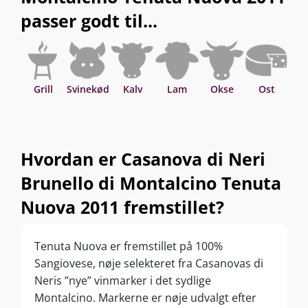
passer godt til...
Grill
Svinekød
Kalv
Lam
Okse
Ost
P
Hvordan er Casanova di Neri
Brunello di Montalcino Tenuta
Nuova 2011 fremstillet?
Tenuta Nuova er fremstillet på 100%
Sangiovese, nøje selekteret fra Casanovas di
Neris ”nye” vinmarker i det sydlige
Montalcino. Markerne er nøje udvalgt efter