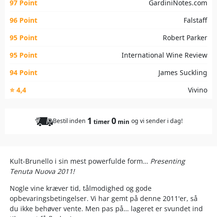
97 Point
GardiniNotes.com
96 Point
Falstaff
95 Point
Robert Parker
95 Point
International Wine Review
94 Point
James Suckling
⭐ 4,4
Vivino
1
0
Bestil inden
og vi sender i dag!
timer
min
Kult-Brunello i sin mest powerfulde form…
Presenting
Tenuta Nuova 2011!
Nogle vine kræver tid, tålmodighed og gode
opbevaringsbetingelser. Vi har gemt på denne 2011'er, så
du ikke behøver vente. Men pas på… lageret er svundet ind