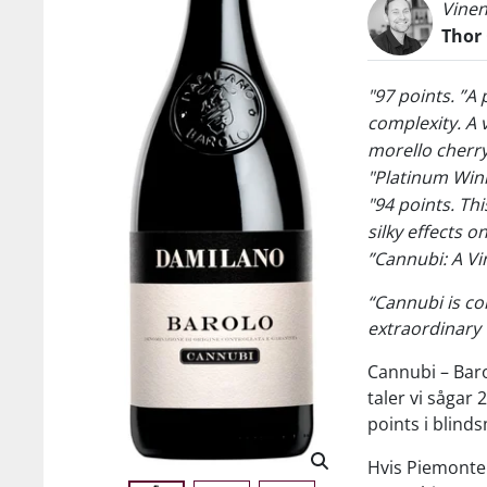
Vinen
Thor
"97 points. ”A
complexity. A 
morello cherry 
"Platinum Win
"94 points. Thi
silky effects 
”Cannubi: A V
“Cannubi is co
extraordinary 
Cannubi – Baro
taler vi sågar
points i blind
Hvis Piemonte 