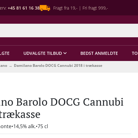
erv:
+45 81 61 16 38
Fragt fra 19,- | Fri fragt 999,-
LGTE
UDVALGTE TILBUD
BEDST ANMELDTE
TO
lano
Damilano Barolo DOCG Cannubi 2018 i trækasse
no Barolo DOCG Cannubi
 trækasse
monte
14,5% alk.
75 cl