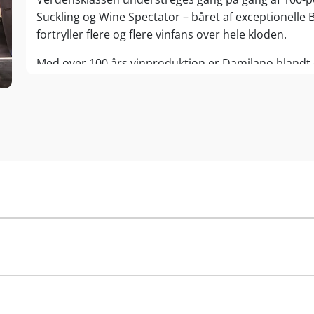
Suckling og Wine Spectator – båret af exceptionelle 
fortryller flere og flere vinfans over hele kloden.
Med over 100 års vinproduktion er Damilano blandt d
historiske hjerte er etableret i 1890 af Giuseppe B
grundlæggerens svigersøn, driften af vingården. Und
forbedringer af vinifikationen samt en betydelig udvi
hans arbejde er siden 1997 videreført på ekstremt k
Guido Damilano, der parallelt med
produktionen af v
restaurant i La Morra.
Damilano laver Barolo fra en række af de mest berø
og
La Morra
. Over alle stråler vinene fra den ikoni
i Cru-markens ekstra stejle historiske centrum, hvor
Både husets Barolo Cannubi og Barolo Cannubi Riser
sidstnævnte er for nyligt kåret som
Italiens bedste 
Italy 2022). I samme kerneområde har Damilano parc
Cerequio og Cru Liste, hvor Nebbiolo-vinene byder på