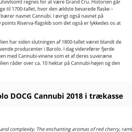
tvivlsomt regnes for at være Grand Cru. Historien går
e til 1700-tallet, hvor den ældste bevarede flaske –
 bærer navnet Cannubi. I øvrigt også navnet på
points Riserva-flagskib som det også er lykkedes os at
ien har siden slutningen af 1800-tallet været blandt de
ende producenter i Barolo. I dag viderefører fjerde
ven med Cannubi-vinene som et af deres suveræne
lien råder over ca. 10 hektar på Cannubi-
højen og den
lev produceret helt tilbage i 1935. Den ligger midt i
o og er kendt for sin unikke jordbund af sand, kalk og
 Nebbiolo-druen både parfumeret elegance, floral finesse
ft og struktur.
lo DOCG Cannubi 2018 i trækasse
ver ”Cannubi” beriget med luksuskrydderier igennem den
nge lagring på franske egetræsfade (40 % nye og 60 %
angs barriques), inden den modner yderligere 12
ke før frigivelse. Vi har blot kunnet skaffe 5 kasser af
it and complexity. The enchanting aromas of red cherry, ra
iske Barolo som vi er stolte over at kunne præsentere