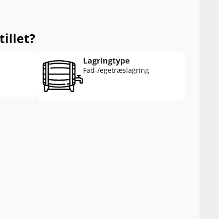
illet?
Lagringtype
Fad-/egetræslagring