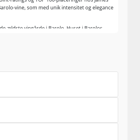
Barolo-vine, som med unik intensitet og elegance
e ældste vingårde i Barolo. Huset i Barolos
orgogno. I 1935 overtager Giacomo Damilano,
er Giacomos ledelse sker der klare
delse af vinmarkernes areal. Resultaterne af
yndig vis af børnebørnene Paolo, Mario og
erdensklassevine driver en Michelin-stjernet
mte og historiske vinmarker i subzonerne
Barolo
ske Cannubi-skråning. Damilano er primær jordejer
 druekvaliteten opnår stratosfæriske højder.
va har således opnået 100/100 point – og
vin
(nr. 1 på James Sucklings TOP 100 Wines of
eller på højt anerkendte Cru Brunate, Cru
 distinkte terroirmæssige udtryk, der er dybt