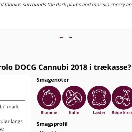
 of tannins surrounds the dark plums and morello cherry and a
s sortiment.
dtmarmoreret oksekød, lam, svamperisotto, kraftige
←
→
 lagrede oste. Servér ved 16-18°C.
olo DOCG Cannubi 2018 i trækasse?
Smagenoter
bi”-mark
Blomme
Kaffe
Læder
Røde kirs
ulør langs
Smagsprofil
se