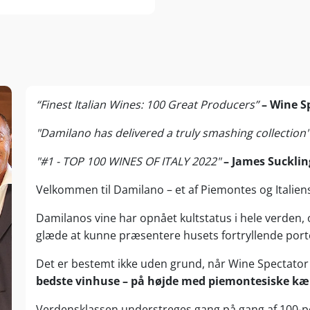
“Finest Italian Wines: 100 Great Producers”
– Wine S
"Damilano has delivered a truly smashing collection
"#1 - TOP 100 WINES OF ITALY 2022"
– James Sucklin
Velkommen til Damilano – et af Piemontes og Italiens
Damilanos vine har opnået kultstatus i hele verden,
glæde at kunne præsentere husets fortryllende portefø
Det er bestemt ikke uden grund, når Wine Spectat
bedste vinhuse – på højde med piemontesiske kæm
Verdensklassen understreges gang på gang af 100-po