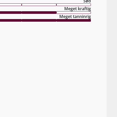
Sød
Meget kraftig
Meget tanninrig