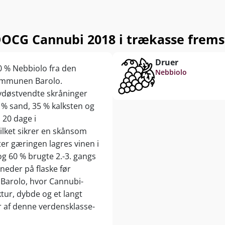
OCG Cannubi 2018 i trækasse fremst
Druer
0 % Nebbiolo fra den
Nebbiolo
kommunen Barolo.
sydøstvendte skråninger
 % sand, 35 % kalksten og
 20 dage i
lket sikrer en skånsom
ter gæringen lagres vinen i
g 60 % brugte 2.-3. gangs
neder på flaske før
s Barolo, hvor Cannubi-
tur, dybde og et langt
er af denne verdensklasse-