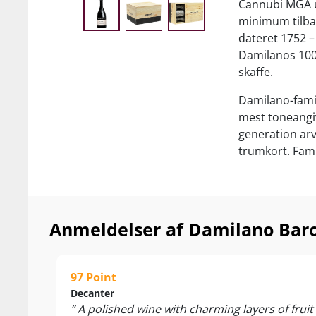
Cannubi MGA u
minimum tilbag
dateret 1752 –
Damilanos 100 
skaffe.
Damilano-famil
mest toneangiv
generation ar
trumkort.
Fami
første årgang b
kommunen Barol
ler, som giver
og samtidig kra
Anmeldelser af Damilano Baro
I kælderen bli
24 måneder la
97 Point
brugte 2.-3. g
Decanter
måneder på flas
” A polished wine with charming layers of fru
denne legendar