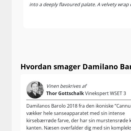
into a deeply flavoured palate. A velvety wrap
her i Supervin
...
Nyd den til fe
pastaretter og
Hvordan smager Damilano Bar
Vinen beskrives af
Thor Gottschalk
Vinekspert WSET 3
Damilanos Barolo 2018 fra den ikoniske ”Cannu
vækker hele sanseapparatet med sin intense
kirsebærrøde farve, der har sin murstensrøde k
kanten. Næsen overfalder dig med sin komplek