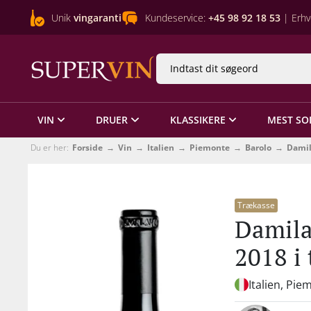
Unik
vingaranti
Kundeservice:
+45 98 92 18 53
| Erhv
VIN
DRUER
KLASSIKERE
MEST SO
Du er her:
Forside
Vin
Italien
Piemonte
Barolo
Dami
Trækasse
Damila
2018 i
Italien, Pie