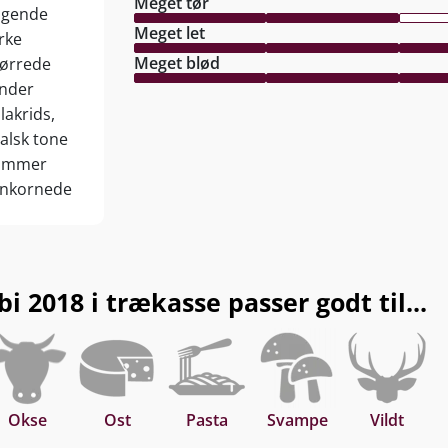
Meget tør
agende
Meget let
rke
Meget blød
tørrede
Under
lakrids,
ralsk tone
rammer
finkornede
r energi og
o-
drede
 24-måneder
2018 i trækasse passer godt til...
magen er
te frem med
raler og
ikoniske
 nu, eller
Okse
Ost
Pasta
Svampe
Vildt