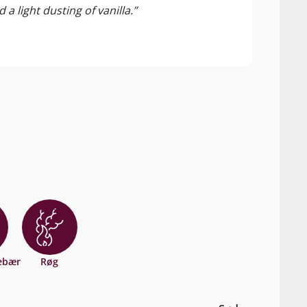
 light dusting of vanilla.”
ebær
Røg