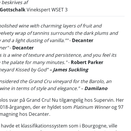
 beskrives af
 Gottschalk
Vinekspert WSET 3
 polished wine with charming layers of fruit and
velvety wrap of tannins surrounds the dark plums and
and a light dusting of vanilla.”"
-
Decanter
ner"
-
Decanter
s is a wine of texture and persistence, and you feel its
on the palate for many minutes."
-
Robert Parker
ineyard Kissed by God”
– James Suckling
nsidered the Grand Cru vineyard for the Barolo, an
wine in terms of style and elegance.” –
Damilano
los svar på Grand Cru! Nu tilgængelig hos Supervin. Her
 2018-årgangen, der er hyldet som
Platinum Winner
og 97
smagning hos Decanter.
havde et klassifikationssystem som i Bourgogne, ville