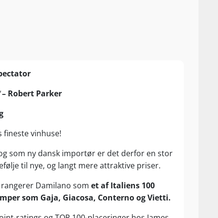
pectator
"
– Robert Parker
g
 fineste vinhuse!
 og som ny dansk importør er det derfor en stor
lje til nye, og langt mere attraktive priser.
or rangerer Damilano som
et af Italiens 100
per som Gaja, Giacosa, Conterno og Vietti.
int-ratings og TOP 100-placeringer hos James