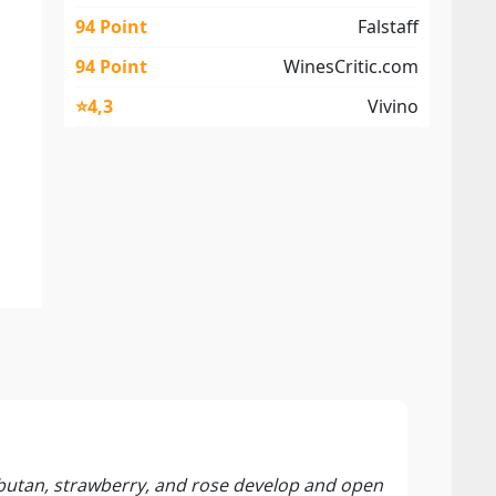
94 Point
Falstaff
94 Point
WinesCritic.com
⭐4,3
Vivino
PLA
Decan
mbutan, strawberry, and rose develop and open