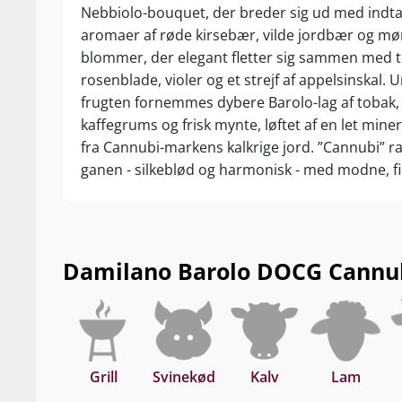
Nebbiolo-bouquet, der breder sig ud med indt
aromaer af røde kirsebær, vilde jordbær og mø
blommer, der elegant fletter sig sammen med 
rosenblade, violer og et strejf af appelsinskal. 
frugten fornemmes dybere Barolo-lag af tobak, 
kaffegrums og frisk mynte, løftet af en let mine
fra Cannubi-markens kalkrige jord. ”Cannubi” 
ganen - silkeblød og harmonisk - med modne, 
tanniner og en perfekt balanceret syre, der give
præcision til den modne frugt. Lagene af morell
kirsebær, blomme og skovbær glider over i kry
nuancer af vanilje, læder og skovbund fra den
Damilano Barolo DOCG Cannubi 
lange modning på franske egetræsfade. Efters
”minutlang” og der bliver bare ved med at væl
spændende nuancer af tørrede blomster, mine
fadkrydderier. Barolo fra en af regionens mest 
marker – et sandt mesterværk fra Damilano! Drik
Grill
Svinekød
Kalv
Lam
gem 10–15 år fra høståret.