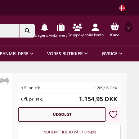
0
Gruppekøb
Min konto
Kurv
Dagens vin
Erhverv
PANMELDERE
VORES BUTIKKER
ØVRIGE
1 fl. pr. stk.
1.209,95
DKK
1.154,95
DKK
6 fl. pr. stk.
UDSOLGT
INDHENT TILBUD PÅ STORKØB