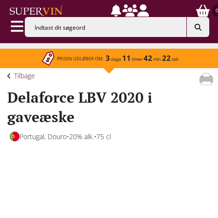
3
11
42
22
PRISEN UDLØBER OM:
dage
timer
min
sek
Tilbage
Delaforce LBV 2020 i
gaveæske
Portugal, Douro
20% alk.
75 cl