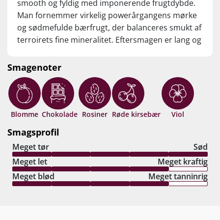
smooth og fyldig med imponerende frugtdybde.
Man fornemmer virkelig powerårgangens mørke
og sødmefulde bærfrugt, der balanceres smukt af
terroirets fine mineralitet. Eftersmagen er lang og
vibrerende med silkebløde tanniner og en lækker
afslutning med bitterchokolade og engelsk
Smagenoter
lakrids. Delaforce LBV leverer et rent pletskud i
den kraftfulde 2020-årgang! Drik nu, eller gem +10
år fra høståret.
Blomme
Chokolade
Rosiner
Røde kirsebær
Viol
Smagsprofil
Meget tør
Sød
Meget let
Meget kraftig
Meget blød
Meget tanninrig