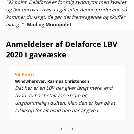
"92 point. Delaforce er for mig synonymt med kvalitet
og flot portvin - hvis du går efter denne producent, så
kommer du langt, de gør det fremragende og skuffer
aldrig. "
-
Mad og Monopolet
"92 point. Leveres i gaveæske. Kanonvin til spotpris -
fremragende til prisen."
-
Vinhulen.dk
Anmeldelser af Delaforce LBV
"92 points. This is rich and chocolatey..."
-
James
2020 i gaveæske
Suckling
(obs. tidl. årg.)
Der blev skabt fremragende vintageportvine i 2020, men pas
på… Der er aldrig før registreret så ekstremt lille en
94 Point
druehøst i Dourodalen!
Winewherever, Rasmus Christensen
Kvaliteten mærker du tydeligt hos Delaforce, der er tilbage
Det her er en LBV der giver langt mere, end
med en ny superågang af
Danmarks vildeste LBV-køb
–
hvad du har betalt for. Stram og
leveret i elegant gaveæske til alle portvinselskere!
ungdommelig i duften. Men den er klar på at
Kvaliteten er alt andet end tilfældig. Vi taler et Old Vines
lukke op for alt hvad den har at give i
Field Blend fra tudsegamle vinstokke på klasse A-vinmarker
munden. Søde kirsebær, kaffeis, dadler,
som Quinta das Carvalhas og Quinta do Sibio.
hjemmelavet karamel, appelsinmarmelade og
←
→
”95 points. Superb Vintage”
– Wine Enthusiast Vintage Chart
rosenpeber. Den har masser af kompleksitet,