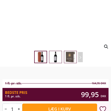
1 fl. pr. stk.
164,95
DKK
99,95
BEDSTE PRIS
DKK
1 fl. pr. stk.
LÆG I KURV