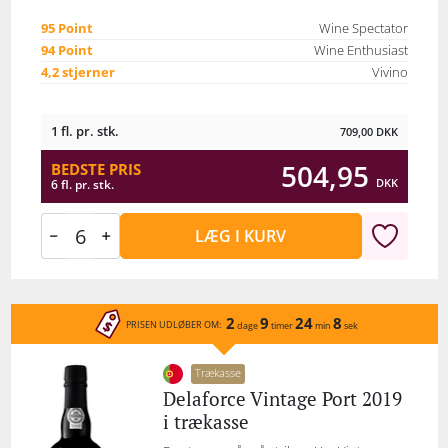
95 Point
Wine Spectator
94 Point
Wine Enthusiast
4,2 stjerner
Vivino
1 fl. pr. stk.
709,00
DKK
504,95
BEDSTE PRIS
DKK
6 fl. pr. stk.
LÆG I KURV
2
9
24
8
PRISEN UDLØBER OM:
dage
timer
min
sek
Trækasse
Delaforce Vintage Port 2019
i trækasse