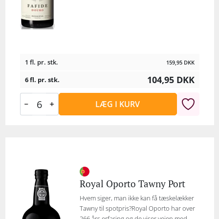
1 fl. pr. stk.
159,95
DKK
104,95
DKK
6 fl. pr. stk.
LÆG I KURV
Royal Oporto Tawny Port
Hvem siger, man ikke kan få tæskelækker
Tawny til spotpris?Royal Oporto har over
266 års erfaring og de viser vejen med