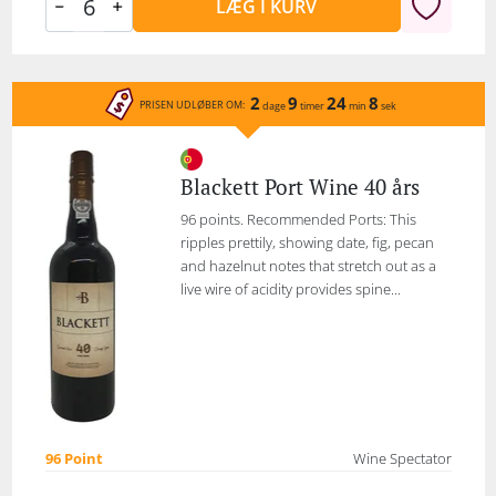
LÆG I KURV
2
9
24
8
PRISEN UDLØBER OM:
dage
timer
min
sek
Blackett Port Wine 40 års
96 points. Recommended Ports: This
ripples prettily, showing date, fig, pecan
and hazelnut notes that stretch out as a
live wire of acidity provides spine...
96 Point
Wine Spectator