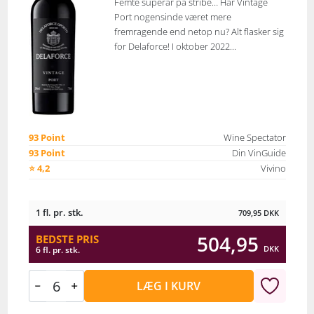
Femte superår på stribe… Har Vintage
Port nogensinde været mere
fremragende end netop nu? Alt flasker sig
for Delaforce! I oktober 2022...
93 Point
Wine Spectator
93 Point
Din VinGuide
⭐ 4,2
Vivino
1 fl. pr. stk.
709,95
DKK
504,95
BEDSTE PRIS
DKK
6 fl. pr. stk.
LÆG I KURV