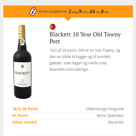
2
9
24
8
PRISEN UDLØBER OM:
dage
timer
min
sek
Blackett 10 Year Old Tawny
Port
18,5 af 20 point. Det er en top-Tawny, og
den er både til hygge og til bordets
glæder, især kager og milde oste.
Blacketts vidunderlige...
18,5/ 20 Point
Oldenburgs Vinguide
91 Point
Wine Spectator
Silver medal
Decanter