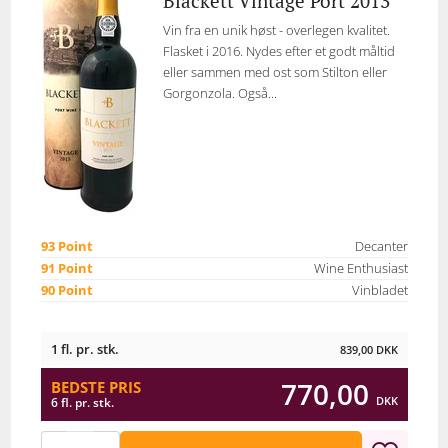
Blackett Vintage Port 2013
Vin fra en unik høst - overlegen kvalitet.
Flasket i 2016. Nydes efter et godt måltid
eller sammen med ost som Stilton eller
Gorgonzola. Også...
93 Point
Decanter
91 Point
Wine Enthusiast
90 Point
Vinbladet
1 fl. pr. stk.
839,00
DKK
770,00
BEDSTE PRIS
DKK
6 fl. pr. stk.