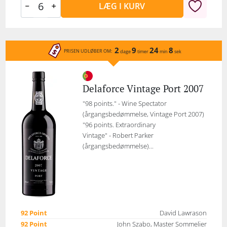
LÆG I KURV
2
9
24
8
PRISEN UDLØBER OM:
dage
timer
min
sek
Delaforce Vintage Port 2007
"98 points." - Wine Spectator
(årgangsbedømmelse, Vintage Port 2007)
"96 points. Extraordinary
Vintage" - Robert Parker
(årgangsbedømmelse)...
92 Point
David Lawrason
92 Point
John Szabo, Master Sommelier