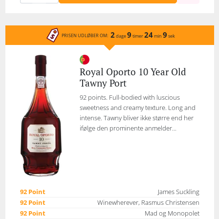
2
9
24
9
PRISEN UDLØBER OM:
dage
timer
min
sek
Royal Oporto 10 Year Old
Tawny Port
92 points. Full-bodied with luscious
sweetness and creamy texture. Long and
intense. Tawny bliver ikke større end her
ifølge den prominente anmelder...
92 Point
James Suckling
92 Point
Winewherever, Rasmus Christensen
92 Point
Mad og Monopolet