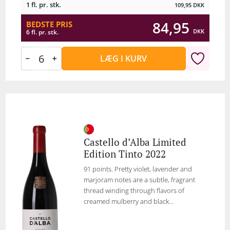
1 fl. pr. stk.
109,95
DKK
84,95
BEDSTE PRIS
DKK
6 fl. pr. stk.
LÆG I KURV
Castello d’Alba Limited
Edition Tinto 2022
91 points. Pretty violet, lavender and
marjoram notes are a subtle, fragrant
thread winding through flavors of
creamed mulberry and black...