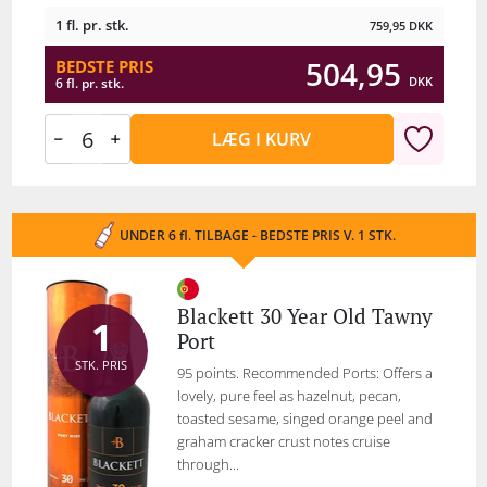
1 fl. pr. stk.
759,95
DKK
504,95
BEDSTE PRIS
DKK
6 fl. pr. stk.
LÆG I KURV
UNDER 6 fl. TILBAGE - BEDSTE PRIS V. 1 STK.
Blackett 30 Year Old Tawny
1
Port
STK. PRIS
95 points. Recommended Ports: Offers a
lovely, pure feel as hazelnut, pecan,
toasted sesame, singed orange peel and
graham cracker crust notes cruise
through...