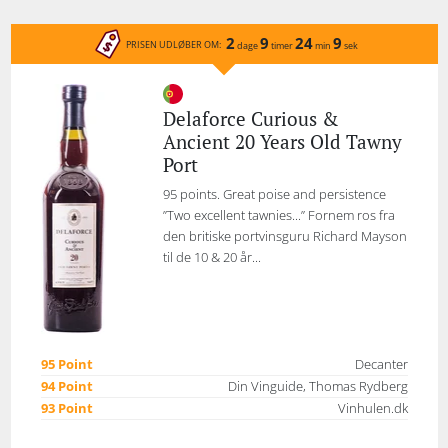
2
9
24
9
PRISEN UDLØBER OM:
dage
timer
min
sek
Delaforce Curious &
Ancient 20 Years Old Tawny
Port
95 points. Great poise and persistence
”Two excellent tawnies...” Fornem ros fra
den britiske portvinsguru Richard Mayson
til de 10 & 20 år...
95 Point
Decanter
94 Point
Din Vinguide, Thomas Rydberg
93 Point
Vinhulen.dk