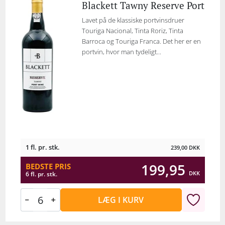
Blackett Tawny Reserve Port
Lavet på de klassiske portvinsdruer
Touriga Nacional, Tinta Roriz, Tinta
Barroca og Touriga Franca. Det her er en
portvin, hvor man tydeligt...
1 fl. pr. stk.
239,00
DKK
199,95
BEDSTE PRIS
DKK
6 fl. pr. stk.
LÆG I KURV