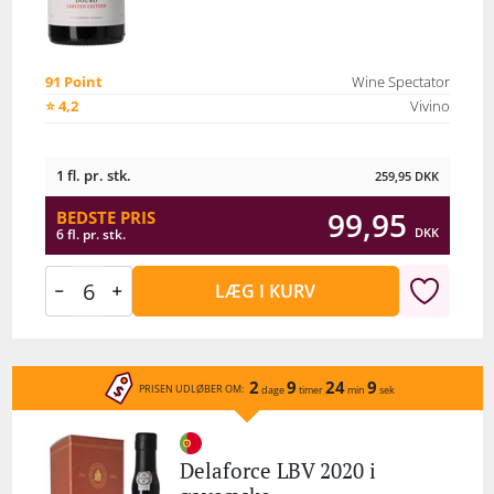
91 Point
Wine Spectator
⭐ 4,2
Vivino
1 fl. pr. stk.
259,95
DKK
99,95
BEDSTE PRIS
DKK
6 fl. pr. stk.
LÆG I KURV
2
9
24
9
PRISEN UDLØBER OM:
dage
timer
min
sek
Delaforce LBV 2020 i