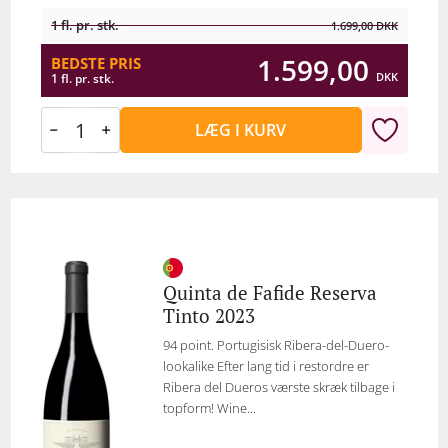
1 fl. pr. stk.
1.699,00
DKK
1.599,00
BEDSTE PRIS
DKK
1 fl. pr. stk.
LÆG I KURV
Quinta de Fafide Reserva
Tinto 2023
94 point. Portugisisk Ribera-del-Duero-
lookalike Efter lang tid i restordre er
Ribera del Dueros værste skræk tilbage i
topform! Wine...