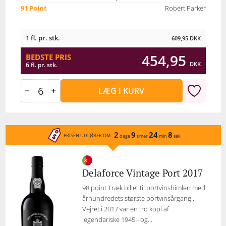
91 Point
Robert Parker
1 fl. pr. stk.
609,95
DKK
454,95
BEDSTE PRIS
DKK
6 fl. pr. stk.
LÆG I KURV
2
9
24
8
PRISEN UDLØBER OM:
dage
timer
min
sek
Delaforce Vintage Port 2017
98 point Træk billet til portvinshimlen med
århundredets største portvinsårgang...
Vejret i 2017 var en tro kopi af
legendariske 1945 - og...