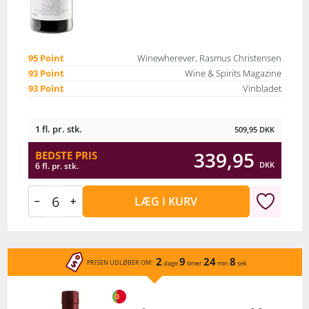
95 Point
Winewherever, Rasmus Christensen
93 Point
Wine & Spirits Magazine
93 Point
Vinbladet
1 fl. pr. stk.
509,95
DKK
339,95
BEDSTE PRIS
DKK
6 fl. pr. stk.
LÆG I KURV
2
9
24
8
PRISEN UDLØBER OM:
dage
timer
min
sek