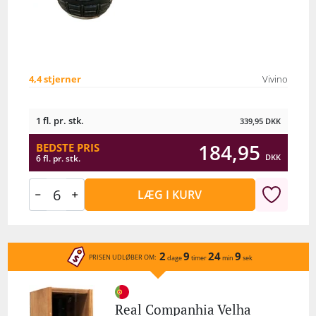
4,4 stjerner
Vivino
1 fl. pr. stk.
339,95
DKK
184,95
BEDSTE PRIS
DKK
6 fl. pr. stk.
LÆG I KURV
2
9
24
9
PRISEN UDLØBER OM:
dage
timer
min
sek
Real Companhia Velha