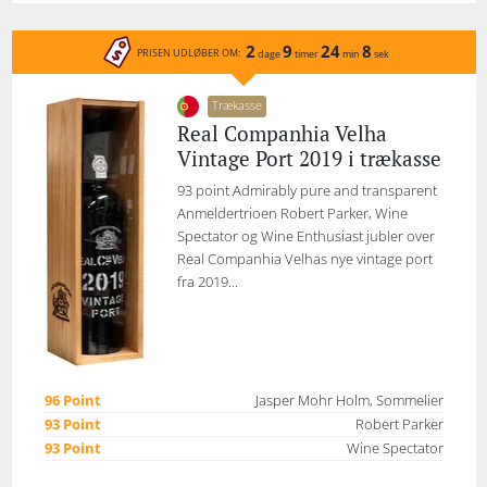
2
9
24
8
PRISEN UDLØBER OM:
dage
timer
min
sek
Trækasse
Real Companhia Velha
Vintage Port 2019 i trækasse
93 point Admirably pure and transparent
Anmeldertrioen Robert Parker, Wine
Spectator og Wine Enthusiast jubler over
Real Companhia Velhas nye vintage port
fra 2019...
96 Point
Jasper Mohr Holm, Sommelier
93 Point
Robert Parker
93 Point
Wine Spectator