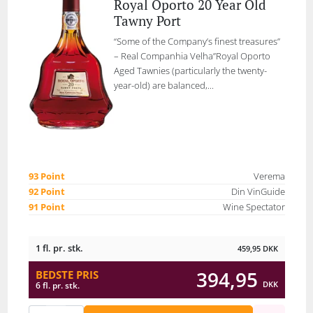
Royal Oporto 20 Year Old
Tawny Port
“Some of the Company’s finest treasures”
– Real Companhia Velha”Royal Oporto
Aged Tawnies (particularly the twenty-
year-old) are balanced,...
93 Point
Verema
92 Point
Din VinGuide
91 Point
Wine Spectator
1 fl. pr. stk.
459,95
DKK
394,95
BEDSTE PRIS
DKK
6 fl. pr. stk.