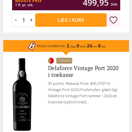
499,95
BEDSTE PRIS
DKK
1 fl. pr. stk.
LÆG I KURV
2
9
24
8
PRISEN UDLØBER OM:
dage
timer
min
sek
Trækasse
Delaforce Vintage Port 2020
i trækasse
95 points. Release Price: $95 (TOP10
Vintage Port 2020) Portvinsfan, glæd dig!
Delaforce Vintage Port rammer i 2020 en
historisk topform med...