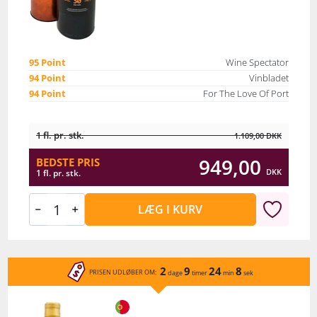
95 Point
Wine Spectator
94 Point
Vinbladet
94 Point
For The Love Of Port
1 fl. pr. stk.
1.109,00
DKK
949,00
BEDSTE PRIS
DKK
1 fl. pr. stk.
LÆG I KURV
2
9
24
8
PRISEN UDLØBER OM:
dage
timer
min
sek