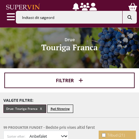
Drue
Touriga Franca
FILTRER
VALGTE FILTRE:
Drue: Touriga Franca
Ryd filtrering
- Bedste pris vises altid først
99 PRODUKTER FUNDET
Tilbud (21)
Sorter efter: