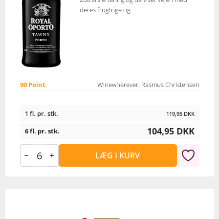
deres frugtrige og...
90 Point
Winewherever, Rasmus Christensen
1 fl. pr. stk.
119,95
DKK
104,95
DKK
6 fl. pr. stk.
LÆG I KURV