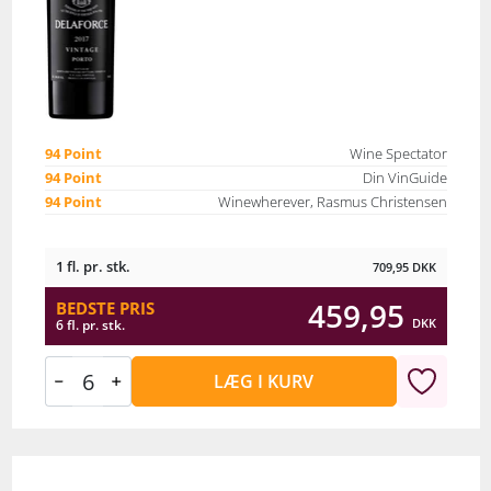
94 Point
Wine Spectator
94 Point
Din VinGuide
94 Point
Winewherever, Rasmus Christensen
1 fl. pr. stk.
709,95
DKK
459,95
BEDSTE PRIS
DKK
6 fl. pr. stk.
LÆG I KURV