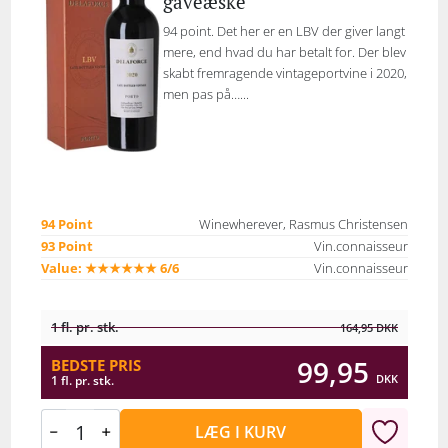
gaveæske
94 point. Det her er en LBV der giver langt
mere, end hvad du har betalt for. Der blev
skabt fremragende vintageportvine i 2020,
men pas på…...
94 Point
Winewherever, Rasmus Christensen
93 Point
Vin.connaisseur
Value: ★★★★★★ 6/6
Vin.connaisseur
1 fl. pr. stk.
164,95
DKK
99,95
BEDSTE PRIS
DKK
1 fl. pr. stk.
LÆG I KURV