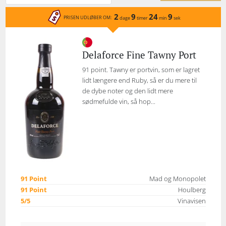
2
9
24
9
PRISEN UDLØBER OM:
dage
timer
min
sek
Delaforce Fine Tawny Port
91 point. Tawny er portvin, som er lagret
lidt længere end Ruby, så er du mere til
de dybe noter og den lidt mere
sødmefulde vin, så hop...
91 Point
Mad og Monopolet
91 Point
Houlberg
5/5
Vinavisen