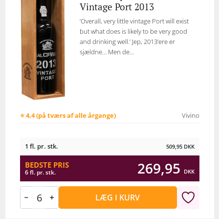
Vintage Port 2013
’Overall, very little vintage Port will exist
but what does is likely to be very good
and drinking well.’ Jep, 2013’ere er
sjældne… Men de...
⭐ 4,4 (på tværs af alle årgange)
Vivino
1 fl. pr. stk.
509,95
DKK
269,95
BEDSTE PRIS
DKK
6 fl. pr. stk.
LÆG I KURV