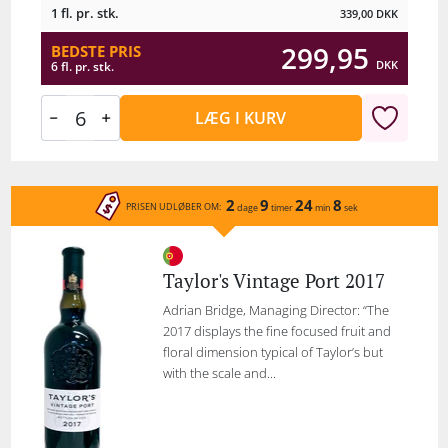
1 fl. pr. stk.
339,00
DKK
299,95
BEDSTE PRIS
DKK
6 fl. pr. stk.
LÆG I KURV
2
9
24
8
PRISEN UDLØBER OM:
dage
timer
min
sek
Taylor's Vintage Port 2017
Adrian Bridge, Managing Director: “The
2017 displays the fine focused fruit and
floral dimension typical of Taylor’s but
with the scale and...