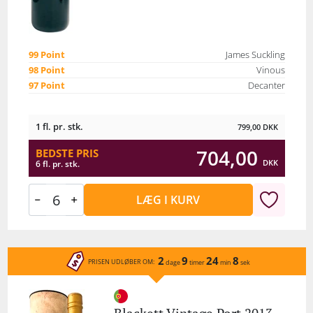
99 Point
James Suckling
98 Point
Vinous
97 Point
Decanter
1 fl. pr. stk.
799,00
DKK
704,00
BEDSTE PRIS
DKK
6 fl. pr. stk.
LÆG I KURV
2
9
24
8
PRISEN UDLØBER OM:
dage
timer
min
sek