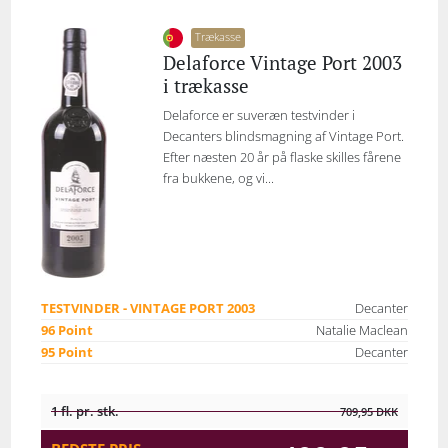
Trækasse
Delaforce Vintage Port 2003
i trækasse
Delaforce er suveræn testvinder i
Decanters blindsmagning af Vintage Port.
Efter næsten 20 år på flaske skilles fårene
fra bukkene, og vi...
TESTVINDER - VINTAGE PORT 2003
Decanter
96 Point
Natalie Maclean
95 Point
Decanter
1 fl. pr. stk.
709,95
DKK