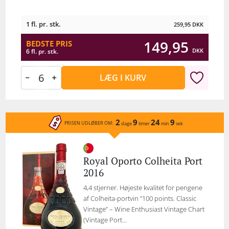
1 fl. pr. stk.
259,95
DKK
149,95
BEDSTE PRIS
DKK
6 fl. pr. stk.
LÆG I KURV
2
9
24
9
PRISEN UDLØBER OM:
dage
timer
min
sek
Royal Oporto Colheita Port
2016
4,4 stjerner. Højeste kvalitet for pengene
af Colheita-portvin ”100 points. Classic
Vintage” – Wine Enthusiast Vintage Chart
(Vintage Port...