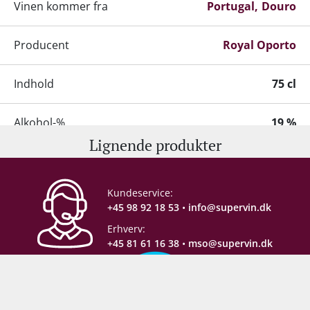
Vinen kommer fra
Portugal
Douro
Producent
Royal Oporto
Indhold
75 cl
Alkohol-%
19 %
Lignende produkter
Servering
12-15°C
Kundeservice:
Gemmepotentiale
6-8 år
+45 98 92 18 53
•
info@supervin.dk
Erhverv:
Proptype
Kork
+45 81 61 16 38
•
mso@supervin.dk
Emballage
6 stk. papkasse
Sikker e-handel