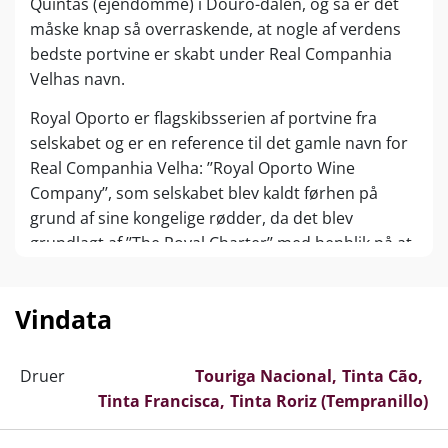
Quintas (ejendomme) i Douro-dalen, og så er det
måske knap så overraskende, at nogle af verdens
bedste portvine er skabt under Real Companhia
Velhas navn.
Royal Oporto er flagskibsserien af portvine fra
selskabet og er en reference til det gamle navn for
Real Companhia Velha: ’’Royal Oporto Wine
Company’’, som selskabet blev kaldt førhen på
grund af sine kongelige rødder, da det blev
grundlagt af ’’The Royal Charter’’ med henblik på at
opretholde og fremme vindyrkning i Douro-dalen
til gavn for landbruget, handlen og
Vindata
folkesundheden. Real Companhia Velha er en
historisk portvinsproducent med mere end 750
hektar i hænderne, hvor nogle af verdens bedste
Druer
Touriga Nacional
Tinta Cão
portvine stammer fra!
Tinta Francisca
Tinta Roriz (Tempranillo)