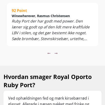
92 Point
Winewherever, Rasmus Christensen
Ruby Port der har godt med power. Den
læner sig godt op af den lidt mere kraftfulde
LBV i stilen, og det gør bestemt ikke noget.
Søde brombær, Stevnskirsebær, urtethe,
eukalyptus og kraftfulde modne tanniner. Den
har godt med frugt og fylde og er i det hele
←
→
taget en ruby, der kan meget mere end blot at
skubbe en risalamande ned gennem halsen.
(vurderet ved en tilbudspris på kr. 89,95)
Hvordan smager Royal Oporto
Ruby Port?
Ved ophældningen fed og mørk kirsebærrød i
glasset. Allerede i næsen pakket med friske og