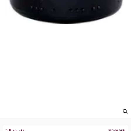
1 fl. pr. stk.
339,00
DKK