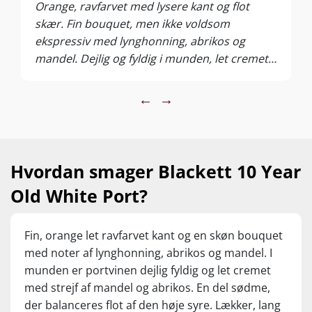
Orange, ravfarvet med lysere kant og flot
skær. Fin bouquet, men ikke voldsom
ekspressiv med lynghonning, abrikos og
mandel. Dejlig og fyldig i munden, let cremet
med mandel og abrikos, blød, en del sødme
men balanceret med høj syre, god lang hale.
←
→
En fin repræsentant for genren.
Hvordan smager Blackett 10 Year
Old White Port?
Fin, orange let ravfarvet kant og en skøn bouquet
med noter af lynghonning, abrikos og mandel. I
munden er portvinen dejlig fyldig og let cremet
med strejf af mandel og abrikos. En del sødme,
der balanceres flot af den høje syre. Lækker, lang