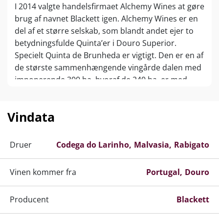
I 2014 valgte handelsfirmaet Alchemy Wines at gøre
brug af navnet Blackett igen. Alchemy Wines er en
del af et større selskab, som blandt andet ejer to
betydningsfulde Quinta’er i Douro Superior.
Specielt Quinta de Brunheda er vigtigt. Den er en af
de største sammenhængende vingårde dalen med
imponerende 300 ha. hvoraf de 240 ha. er med
vinstokke. Samtidig er næsten 30% af arealet
beplantet med hvide druer hvilket igen er lidt
Vindata
usædvanligt da hovedparten af dalen dyrker røde
druer. Quinta de Brunheda ligger inde med store
mængder kostbar gammel Tawny både rød og
Druer
Codega do Larinho
Malvasia
Rabigato
hvid. Det er fra disse lagre af gammel Tawny, man i
dag tapper de bedste portvine under navet
Vinen kommer fra
Portugal
Douro
Blackett.
Grundlæggende er stilen ny og spændende og
Producent
Blackett
kvaliteten er høj. ”Modervinen” på de forskellige