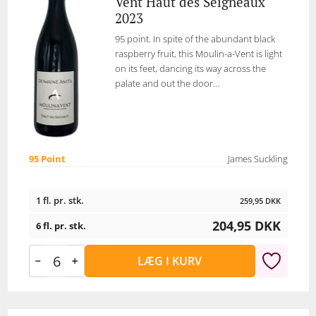
Vent Haut des Seigneaux
2023
95 point. In spite of the abundant black
raspberry fruit, this Moulin-a-Vent is light
on its feet, dancing its way across the
palate and out the door...
95 Point
James Suckling
1 fl. pr. stk.
259,95
DKK
204,95
DKK
6 fl. pr. stk.
LÆG I KURV