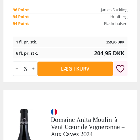
96 Point
James Suckling
94 Point
Houlberg
94 Point
Flaskehalsen
1 fl. pr. stk.
259,95
DKK
204,95
DKK
6 fl. pr. stk.
LÆG I KURV
Domaine Anita Moulin-à-
Vent Cœur de Vigneronne –
Aux Caves 2024