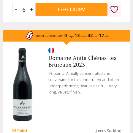
LÆG I KURV
0
13
42
17
PRISEN UDLØBER OM:
dage
timer
min
sek
Domaine Anita Chénas Les
Brureaux 2023
95 points. A really concentrated and
suave wine for this underrated and often
underperforming Beaujolais Cru ... Very
long, velvety finish...
95 Point
James Suckling