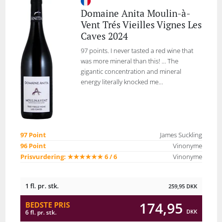
Domaine Anita Moulin-à-
Vent Trés Vieilles Vignes Les
Caves 2024
97 points. I never tasted a red wine that
was more mineral than this! ... The
gigantic concentration and mineral
energy literally knocked me...
97 Point
James Suckling
96 Point
Vinonyme
Prisvurdering: ★★★★★★ 6 / 6
Vinonyme
1 fl. pr. stk.
259,95
DKK
174,95
BEDSTE PRIS
DKK
6 fl. pr. stk.