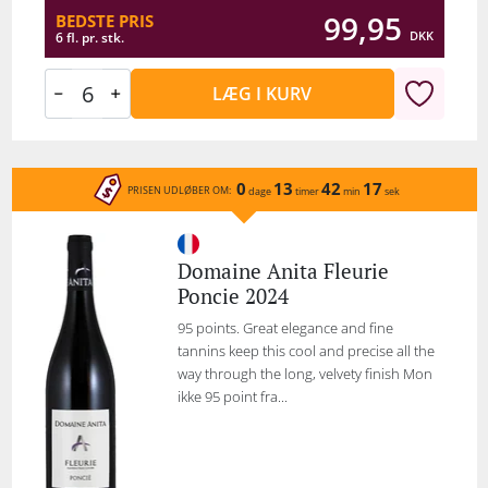
99,95
BEDSTE PRIS
DKK
6 fl. pr. stk.
LÆG I KURV
0
13
42
17
PRISEN UDLØBER OM:
dage
timer
min
sek
Domaine Anita Fleurie
Poncie 2024
95 points. Great elegance and fine
tannins keep this cool and precise all the
way through the long, velvety finish Mon
ikke 95 point fra...