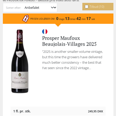
- Bedste pris vises altid først
60 PRODUKTER FUNDET
små druer med et enormt kvalitetspotentiale, der
fremmes yderligere ved grøn høst. Af de selekterede
Tilbud (10)
Sorter efter:
topdruer skaber Anita sin serie af dybt autentiske og
flot anmeldte enkeltmarksvine.
0
13
42
17
PRISEN UDLØBER OM:
dage
timer
min
sek
Prosper Maufoux
Beaujolais-Villages 2025
”2025 is another smaller-volume vintage,
but this time the growers have delivered
much better consistency – the best that
I’ve seen since the 2022 vintage...
1 fl. pr. stk.
249,95
DKK