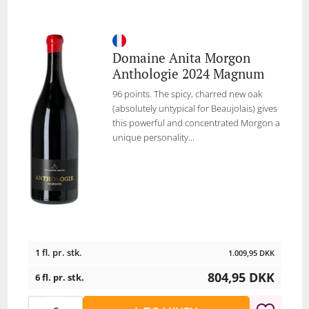
Domaine Anita Morgon
Anthologie 2024 Magnum
96 points. The spicy, charred new oak
(absolutely untypical for Beaujolais) gives
this powerful and concentrated Morgon a
unique personality...
1 fl. pr. stk.
1.009,95
DKK
804,95
DKK
6 fl. pr. stk.