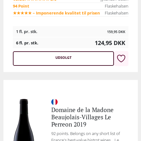
94 Point
Flaskehalsen
★★★★★ – Imponerende kvalitet til prisen
Flaskehalsen
1 fl. pr. stk.
159,95
DKK
124,95
DKK
6 fl. pr. stk.
UDSOLGT
Domaine de la Madone
Beaujolais-Villages Le
Perreon 2019
92 points. Belongs on any short list of
France's best-value bistrot wines… Le