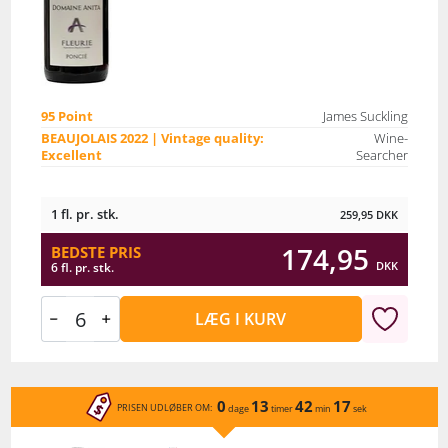
95 Point
James Suckling
BEAUJOLAIS 2022 | Vintage quality:
Wine-
Excellent
Searcher
1 fl. pr. stk.
259,95
DKK
174,95
BEDSTE PRIS
DKK
6 fl. pr. stk.
LÆG I KURV
0
13
42
17
PRISEN UDLØBER OM:
dage
timer
min
sek