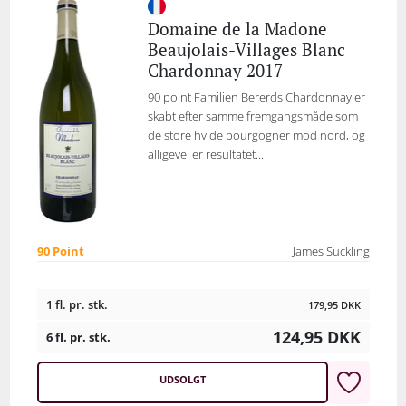
Domaine de la Madone
Beaujolais-Villages Blanc
Chardonnay 2017
90 point Familien Bererds Chardonnay er
skabt efter samme fremgangsmåde som
de store hvide bourgogner mod nord, og
alligevel er resultatet...
90 Point
James Suckling
1 fl. pr. stk.
179,95
DKK
124,95
DKK
6 fl. pr. stk.
UDSOLGT