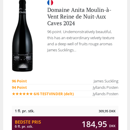
Domaine Anita Moulin-à-
Vent Reine de Nuit-Aux
Caves 2024
96 point. Undemonstratively beautiful,
this has an extraordinary velvety texture
and a deep well of fruits rouge aromas
James Sucklings...
96 Point
James Suckling
94 Point
Jyllands Posten
★★★★★★ 6/6 TESTVINDER (delt)
Jyllands Posten
1 fl. pr. stk.
309,95
DKK
184,95
BEDSTE PRIS
DKK
6 fl. pr. stk.