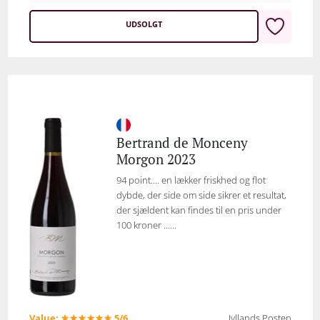
UDSOLGT
Bertrand de Monceny
Morgon 2023
94 point.... en lækker friskhed og flot
dybde, der side om side sikrer et resultat,
der sjældent kan findes til en pris under
100 kroner ......
Value: ★★★★★★ 5/6
Jyllands Posten