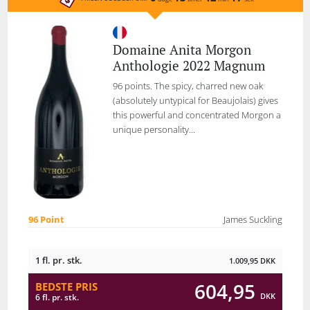
Domaine Anita Morgon
Anthologie 2022 Magnum
96 points. The spicy, charred new oak
(absolutely untypical for Beaujolais) gives
this powerful and concentrated Morgon a
unique personality...
96 Point
James Suckling
1 fl. pr. stk.
1.009,95
DKK
604,95
BEDSTE PRIS
DKK
6 fl. pr. stk.