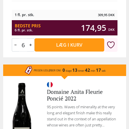
1 fl. pr. stk.
309,95
DKK
174,95
BEDSTE PRIS
DKK
6 fl. pr. stk.
LÆG I KURV
0
13
42
17
PRISEN UDLØBER OM:
dage
timer
min
sek
Domaine Anita Fleurie
Poncié 2022
95 points. Waves of minerality at the very
long and elegant finish make this really
stand out in the context of an appellation
whose wines are often just pretty...