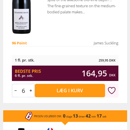
The fine-grained texture on the medium-
bodied palate makes...
96 Point
James Suckling
1 fl. pr. stk.
259,95
DKK
164,95
BEDSTE PRIS
DKK
6 fl. pr. stk.
LÆG I KURV
0
13
42
17
PRISEN UDLØBER OM:
dage
timer
min
sek