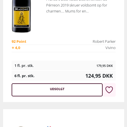
Pérreon 2019 skruer voldsomt op for
charmen.... Mums for en...
92 Point
Robert Parker
⭐ 4,0
Vivino
1 fl. pr. stk.
179,95
DKK
124,95
DKK
6 fl. pr. stk.
UDSOLGT