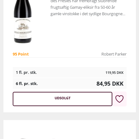
des Presles har frembragt slubrende
frugtsaftig Gamay-eliksir fra 50-60 år
gamle vinstokke i det sydlige Bourgogne...
95 Point
Robert Parker
1 fl. pr. stk.
119,95
DKK
84,95
DKK
6 fl. pr. stk.
UDSOLGT