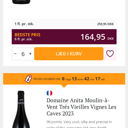
1 fl. pr. stk.
259,95
DKK
164,95
BEDSTE PRIS
DKK
6 fl. pr. stk.
LÆG I KURV
0
13
42
17
PRISEN UDLØBER OM:
dage
timer
min
sek
Domaine Anita Moulin-à-
Vent Trés Vieilles Vignes Les
Caves 2023
96 points. Very cool, silky and precise in
spite of the awesome old-vine depth ...