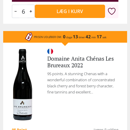
LÆG I KURV
0
13
42
17
PRISEN UDLØBER OM:
dage
timer
min
sek
Domaine Anita Chénas Les
Brureaux 2022
95 points. A stunning Chenas with a
wonderful combination of concentrated
black cherry and forest berry character,
fine tannins and excellent...
95 Point
James Suckling