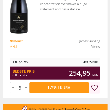
concentration that makes a huge
statement and has a stature...
98 Point
James Suckling
⭐ 4,1
Vivino
1 fl. pr. stk.
409,95
DKK
254,95
BEDSTE PRIS
DKK
6 fl. pr. stk.
LÆG I KURV
0
13
42
17
PRISEN UDLØBER OM:
dage
timer
min
sek