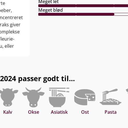
Meget let
rte
Meget blød
peber,
ncentreret
raks giver
 komplekse
Fleurie-
, eller
024 passer godt til...
Kalv
Okse
Asiatisk
Ost
Pasta