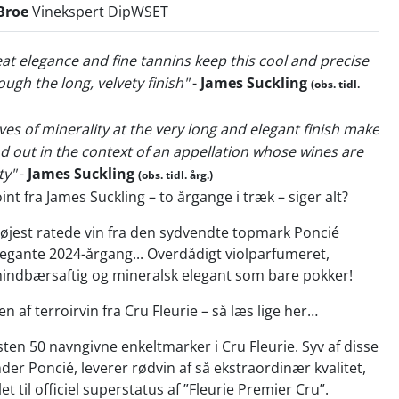
Broe
Vinekspert DipWSET
eat elegance and fine tannins keep this cool and precise
ough the long, velvety finish"
-
James Suckling
(obs. tidl.
ves of minerality at the very long and elegant finish make
and out in the context of an appellation whose wines are
ty"
-
James Suckling
(obs. tidl. årg.)
nt fra James Suckling – to årgange i træk – siger alt?
højest ratede vin fra den sydvendte topmark Poncié
elegante 2024-årgang... Overdådigt violparfumeret,
hindbærsaftig og mineralsk elegant som bare pokker!
 af terroirvin fra Cru Fleurie – så læs lige her…
ten 50 navngivne enkeltmarker i Cru Fleurie. Syv af disse
nder Poncié, leverer rødvin af så ekstraordinær kvalitet,
let til officiel superstatus af ”Fleurie Premier Cru”.