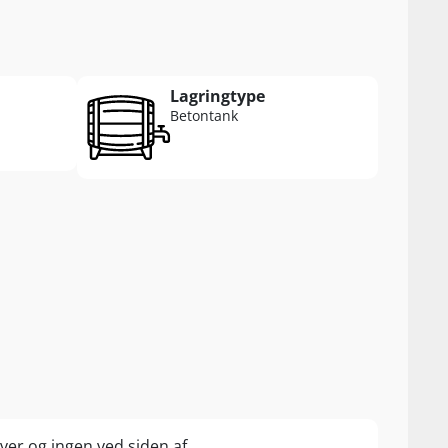
Lagringtype
Betontank
er og ingen ved siden af...