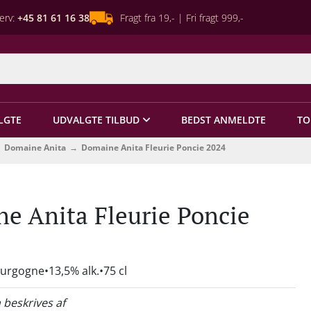
erv:
+45 81 61 16 38
Fragt fra 19,- | Fri fragt 999,-
LGTE
UDVALGTE TILBUD
BEDST ANMELDTE
TO
Domaine Anita
Domaine Anita Fleurie Poncie 2024
e Anita Fleurie Poncie
ourgogne
13,5% alk.
75 cl
 beskrives af