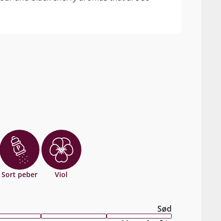
with 
Sort peber
Viol
Sød