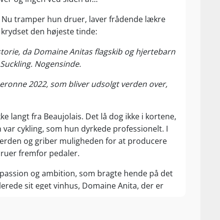
 Nu tramper hun druer, laver frådende lækre
 krydset den højeste tinde:
torie, da Domaine Anitas flagskib og hjertebarn
 Suckling. Nogensinde.
gneronne 2022, som bliver udsolgt verden over,
e langt fra Beaujolais. Det lå dog ikke i kortene,
n var cykling, som hun dyrkede professionelt. I
 verden og griber muligheden for at producere
druer fremfor pedaler.
 passion og ambition, som bragte hende på det
blerede sit eget vinhus, Domaine Anita, der er
 sin vision om at skabe terroir-drevne rødvine