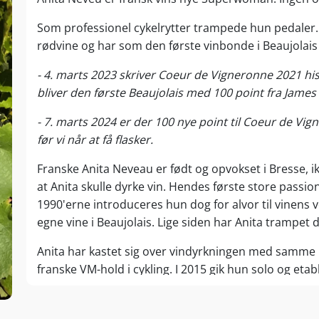
Som professionel cykelrytter trampede hun pedaler.
rødvine og har som den første vinbonde i Beaujolais
- 4. marts 2023 skriver Coeur de Vigneronne 2021 his
bliver den første Beaujolais med 100 point fra James
- 7. marts 2024 er der 100 nye point til Coeur de Vi
før vi når at få flasker.
Franske Anita Neveau er født og opvokset i Bresse, ikk
at Anita skulle dyrke vin. Hendes første store passio
1990'erne introduceres hun dog for alvor til vinens
egne vine i Beaujolais. Lige siden har Anita trampet 
Anita har kastet sig over vindyrkningen med samme
franske VM-hold i cykling. I 2015 gik hun solo og eta
beliggende mellem Chénas og Moulin à Vent.
Her forfølger Anita med nærmest uudtømmelig energi