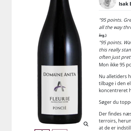
Isak 
"95 points. Gr
all the way thr
årg.)
"95 points. Wa
this really st
often just pret
Mon ikke 95 poi
Nu alletiders 
tilbage i den 
koncentreret 
Søger du toppen
Der findes næs
terroirs, heru
at de er indstil