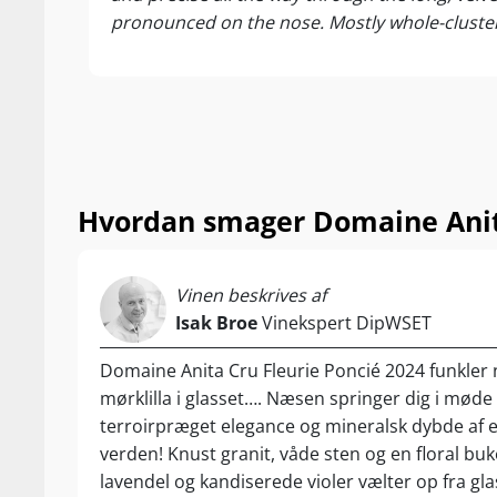
pronounced on the nose. Mostly whole-cluster 
Hvordan smager Domaine Anita
Vinen beskrives af
Isak Broe
Vinekspert DipWSET
Domaine Anita Cru Fleurie Poncié 2024 funkler
mørklilla i glasset…. Næsen springer dig i mød
terroirpræget elegance og mineralsk dybde af 
verden! Knust granit, våde sten og en floral buke
lavendel og kandiserede violer vælter op fra gla