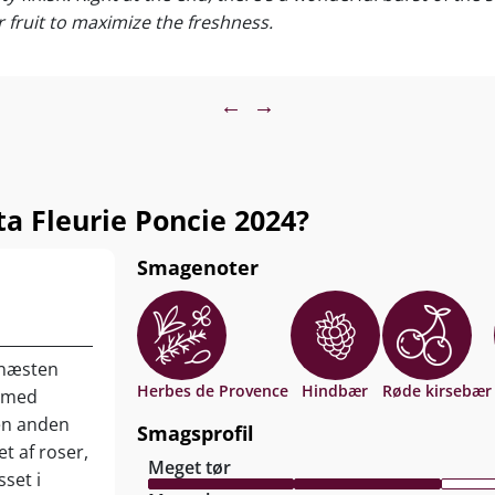
fruit to maximize the freshness.
←
→
 Fleurie Poncie 2024?
Smagenoter
 næsten
Herbes de Provence
Hindbær
Røde kirsebær
e med
en anden
Smagsprofil
t af roser,
Meget tør
sset i