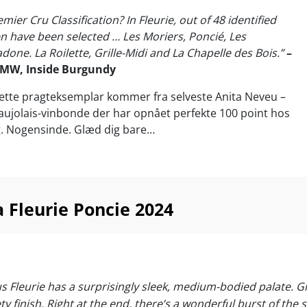
ier Cru Classification? In Fleurie, out of 48 identified
ven have been selected … Les Moriers, Poncié, Les
done. La Roilette, Grille-Midi and La Chapelle des Bois.”
–
 MW, Inside Burgundy
dette pragteksemplar kommer fra selveste Anita Neveu –
ujolais-vinbonde der har opnået perfekte 100 point hos
g. Nogensinde. Glæd dig bare…
aks, charcuteri, fjerkræ, lyst kød, fyldige salater og grillet
ed 14-17°C
 Fleurie Poncie 2024
ous Fleurie has a surprisingly sleek, medium-bodied palate. 
ty finish. Right at the end, there’s a wonderful burst of th