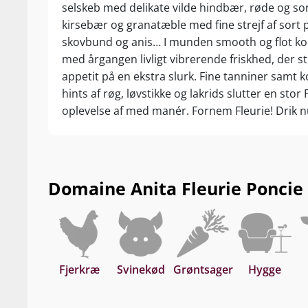
selskeb med delikate vilde hindbær, røde og so
kirsebær og granatæble med fine strejf af sort 
skovbund og anis… I munden smooth og flot ko
med årgangen livligt vibrerende friskhed, der st
appetit på en ekstra slurk. Fine tanniner samt
hints af røg, løvstikke og lakrids slutter en stor 
oplevelse af med manér. Fornem Fleurie! Drik nu
gem 5-8 år fra høståret.
Domaine Anita Fleurie Poncie 2
Fjerkræ
Svinekød
Grøntsager
Hygge