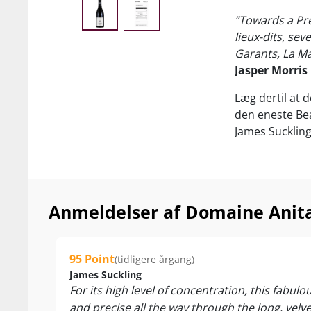
”Towards a Prem
lieux-dits, se
Garants, La Ma
Jasper Morris
Læg dertil at 
den eneste Bea
James Sucklin
...
Nyd den til ste
laks. Servér v
Anmeldelser af Domaine Anita
95 Point
(tidligere årgang)
James Suckling
For its high level of concentration, this fabul
and precise all the way through the long, velve