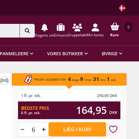
0
Gruppekøb
Min konto
Kurv
Dagens vin
Erhverv
PANMELDERE
VORES BUTIKKER
ØVRIGE
4
9
31
1
PRISEN UDLØBER OM:
dage
timer
min
sek
1 fl. pr. stk.
259,95
DKK
164,95
BEDSTE PRIS
DKK
6 fl. pr. stk.
LÆG I KURV