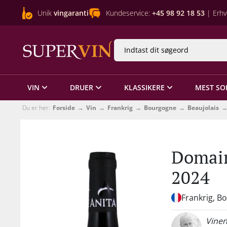
Unik
vingaranti
Kundeservice:
+45 98 92 18 53
| Erhv
VIN
DRUER
KLASSIKERE
MEST SO
Du er her:
Forside
Vin
Frankrig
Bourgogne
Beaujolais
Domain
2024
Frankrig, B
Vinen