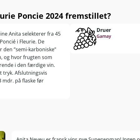
rie Poncie 2024 fremstillet?
Druer
e Anita selekterer fra 45
Gamay
Poncié i Fleurie. De
r den ”semi-karboniske”
n, og hvor frugten som
ende i den færdige vin.
tryk. Afslutningsvis
mdr. på flaske før
Anita Neveu er fransk vins nye Superwoman! Ingen ov