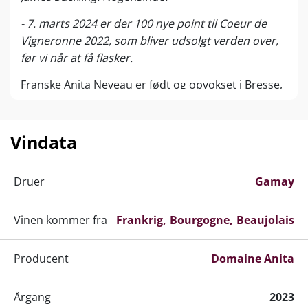
- 7. marts 2024 er der 100 nye point til Coeur de
Vigneronne 2022, som bliver udsolgt verden over,
før vi når at få flasker.
Franske Anita Neveau er født og opvokset i Bresse,
ikke langt fra Beaujolais. Det lå dog ikke i kortene,
at Anita skulle dyrke vin. Hendes første store
passion var cykling, som hun dyrkede
Vindata
professionelt. I 1990'erne introduceres hun dog for
alvor til vinens verden og griber muligheden for at
Druer
Gamay
producere egne vine i Beaujolais. Lige siden har
Anita trampet druer fremfor pedaler.
Vinen kommer fra
Frankrig
Bourgogne
Beaujolais
Anita har kastet sig over vindyrkningen med
samme passion og ambition, som bragte hende på
Producent
Domaine Anita
det franske VM-hold i cykling. I 2015 gik hun solo og
etablerede sit eget vinhus, Domaine Anita, der er
Årgang
2023
beliggende mellem Chénas og Moulin à Vent.