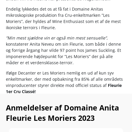
Endelig lykkedes det os at få fat i Domaine Anitas
mikroskopiske produktion fra Cru-enkeltmarken ”Les
Moriers”, der hyldes af Wine Enthusiast som et af de mest
ikoniske terroirs i Fleurie.
”Min mest sjældne vin er også min mest sensuelle”
,
konstaterer Anita Neveu om sin Fleurie, som både i denne
og forrige årgang har vilde 97 point hos James Suckling. Et
imponerende højdepunkt for ”Les Moriers” der på alle
måder er et verdensklasse-terroir.
Ifølge Decanter er Les Moriers nemlig en ud af kun syv
enkeltmarker, der med opbakning fra 85% af alle områdets
vinproducenter styrer direkte mod officiel status af
Fleurie
1er Cru Classé!
Den graciøse Gamay er skabt i teamwork med Beaujolais-
Anmeldelser af Domaine Anita
guruen Guy Marion, der har mere end 50 vinhøste og årtier
som chefønolog hos Georges Duboeuf med i bagagen.
Fleurie Les Moriers 2023
Anita Künel har taget hele verden med storm og har som
den første vinmager i Beajolais opnået at score de perfekte