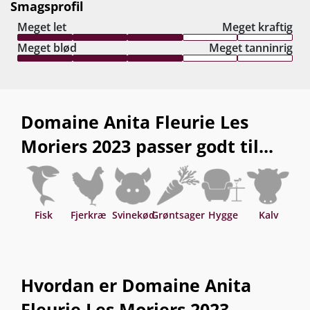
Smagsprofil
Alle vine gærer frugtbevarende ved 20-25C° for en ren og
Meget let
Meget kraftig
autentisk gengivelse af druesort og terroir.
Meget blød
Meget tanninrig
Domaine Anita Fleurie Les
Moriers 2023 passer godt til...
Fisk
Fjerkræ
Svinekød
Grøntsager
Hygge
Kalv
O
Hvordan er Domaine Anita
Fleurie Les Moriers 2023