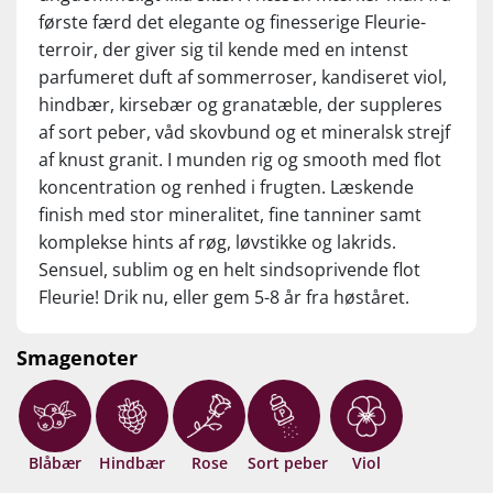
Her forfølger Anita med nærmest uudtømmelig energi sin
første færd det elegante og finesserige Fleurie-
vision om at skabe terroir-drevne rødvine af allerfineste
terroir, der giver sig til kende med en intenst
kvalitet. Domaine Anita høster druer fra 18 hektar, der
parfumeret duft af sommerroser, kandiseret viol,
består af egne og forpagtede marker i prestigiøse Cru’er
hindbær, kirsebær og granatæble, der suppleres
som Moulin à Vent, Morgon, Chénas og Fleurie.
af sort peber, våd skovbund og et mineralsk strejf
Anita råder over jordparceller på nogle af de mest
af knust granit. I munden rig og smooth med flot
prestigiøse lieux-dits i Beaujolais: ”Les Caves” og ”Rochelle” i
koncentration og renhed i frugten. Læskende
Moulin à Vent, ”Moriers” og ” ”Poncié” i Fleurie samt
finish med stor mineralitet, fine tanniner samt
”Chateau-Gaillard” i Morgon og ”Les Brureaux” i Chénas.
komplekse hints af røg, løvstikke og lakrids.
Markerne er velsignet med 40 til over 100 år gamle
buskvine, hvis dybe rødder og høje beplantningstæthed
Sensuel, sublim og en helt sindsoprivende flot
giver få og små druer med et enormt kvalitetspotentiale, der
Fleurie! Drik nu, eller gem 5-8 år fra høståret.
fremmes yderligere ved grøn høst. Af de selekterede
topdruer skaber Anita sin serie af dybt autentiske og flot
Smagenoter
anmeldte enkeltmarksvine.
I vinkælderen har Anita prominent hjælp fra Guy Marion,
der som pensioneret chefønolog og højrehånd for Georges
Duboeuf har vinificeret mere end 50 vinhøste i Beaujolais.
Blåbær
Hindbær
Rose
Sort peber
Viol
Anitas sparringspartner og mentor bidrager således med et
enestående kendskab til Beaujolais’ mange terroirs.