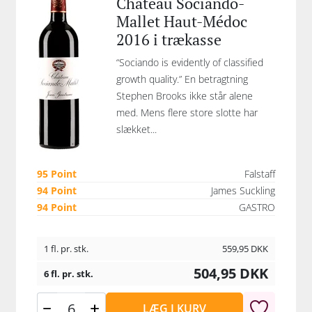
Chateau Sociando-
Mallet Haut-Médoc
2016 i trækasse
“Sociando is evidently of classified
growth quality.” En betragtning
Stephen Brooks ikke står alene
med. Mens flere store slotte har
slækket...
95 Point
Falstaff
94 Point
James Suckling
94 Point
GASTRO
1 fl. pr. stk.
559,95
DKK
504,95
DKK
6 fl. pr. stk.
LÆG I KURV