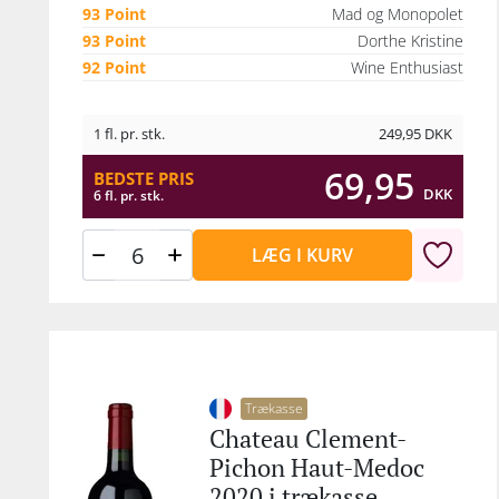
93 Point
Mad og Monopolet
93 Point
Dorthe Kristine
92 Point
Wine Enthusiast
1 fl. pr. stk.
249,95
DKK
69,95
BEDSTE PRIS
DKK
6 fl. pr. stk.
LÆG I KURV
Trækasse
Chateau Clement-
Pichon Haut-Medoc
2020 i trækasse