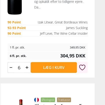
og opkaldt efter to tidligere ejere.
Da...
90 Point
Izak Litwar, Great Bordeaux Wines
92-93 Point
James Suckling
90 Point
Jeff Leve, The Wine Cellar Insider
1 fl. pr. stk.
349,95
DKK
304,95
DKK
6 fl. pr. stk.
LÆG I KURV
Økologisk
Trækasse