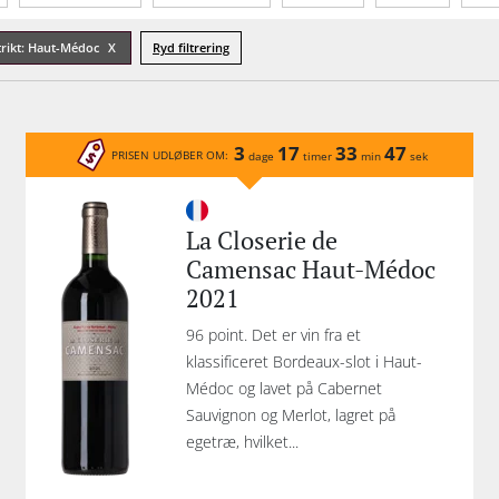
Sødmegrad
Tannin
Økologisk
Lukketype
trikt: Haut-Médoc
Ryd filtrering
3
17
33
47
PRISEN UDLØBER OM:
dage
timer
min
sek
La Closerie de
Camensac Haut-Médoc
2021
96 point. Det er vin fra et
klassificeret Bordeaux-slot i Haut-
Médoc og lavet på Cabernet
Sauvignon og Merlot, lagret på
egetræ, hvilket...