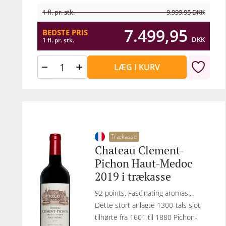
1 fl. pr. stk.
9.999,95
DKK
7.499,95
BEDSTE PRIS
DKK
1 fl. pr. stk.
LÆG I KURV
Trækasse
Chateau Clement-
Pichon Haut-Medoc
2019 i trækasse
92 points. Fascinating aromas...
Dette stort anlagte 1300-tals slot
tilhørte fra 1601 til 1880 Pichon-