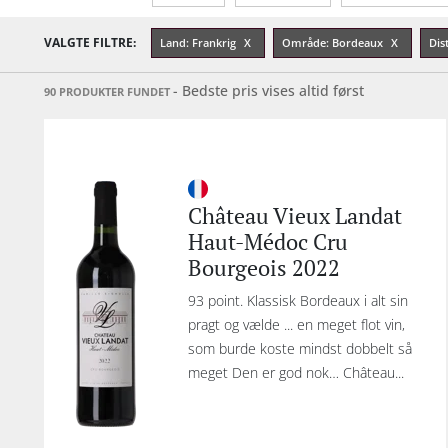
Restflasker
Alkohol-%
Årgang
VALGTE FILTRE:
Land: Frankrig
Område: Bordeaux
Dis
- Bedste pris vises altid først
90 PRODUKTER FUNDET
Château Vieux Landat
Haut-Médoc Cru
Bourgeois 2022
93 point. Klassisk Bordeaux i alt sin
pragt og vælde ... en meget flot vin,
som burde koste mindst dobbelt så
meget Den er god nok… Château...