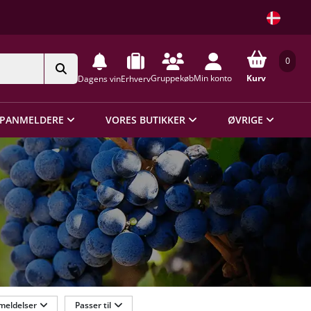
0
Gruppekøb
Min konto
Kurv
Dagens vin
Erhverv
PANMELDERE
VORES BUTIKKER
ØVRIGE
meldelser
Passer til