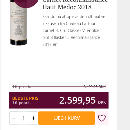
Haut Medoc 2018
Skal du nå at opleve den ultimative
luksusvin fra Château La Tour
Carnet 4. Cru Classé? Vi er tildelt
blot 3 flasker…! Reconnaissance
2018 er...
1 fl. pr. stk.
3.499,95
DKK
2.599,95
BEDSTE PRIS
DKK
1 fl. pr. stk.
LÆG I KURV