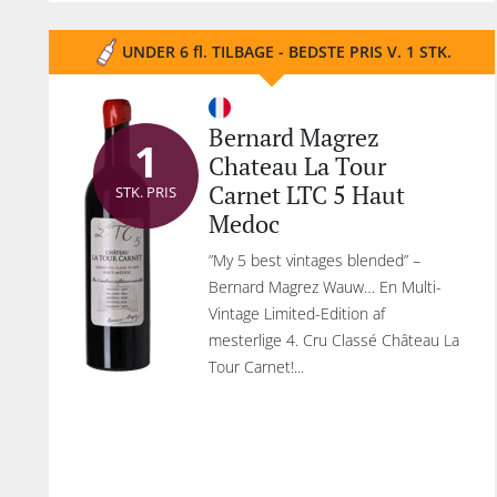
UNDER 6 fl. TILBAGE - BEDSTE PRIS V. 1 STK.
Bernard Magrez
1
Chateau La Tour
Carnet LTC 5 Haut
STK. PRIS
Medoc
”My 5 best vintages blended” –
Bernard Magrez Wauw… En Multi-
Vintage Limited-Edition af
mesterlige 4. Cru Classé Château La
Tour Carnet!...