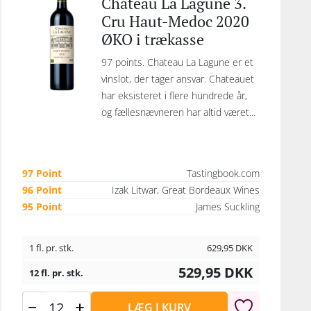
Chateau La Lagune 3.
Cru Haut-Medoc 2020
ØKO i trækasse
97 points. Chateau La Lagune er et
vinslot, der tager ansvar. Chateauet
har eksisteret i flere hundrede år,
og fællesnævneren har altid været...
97 Point
Tastingbook.com
96 Point
Izak Litwar, Great Bordeaux Wines
95 Point
James Suckling
1 fl. pr. stk.
629,95
DKK
529,95
DKK
12 fl. pr. stk.
LÆG I KURV