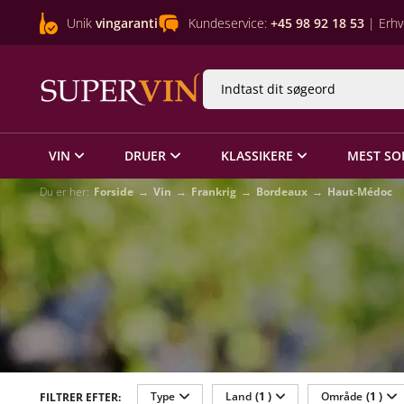
Unik
vingaranti
Kundeservice:
+45 98 92 18 53
| Erhv
VIN
DRUER
KLASSIKERE
MEST SO
Du er her:
Forside
Vin
Frankrig
Bordeaux
Haut-Médoc
Type
Land
(1 )
Område
(1 )
FILTRER EFTER: