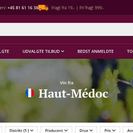
erv:
+45 81 61 16 38
Fragt fra 19,- | Fri fragt 999,-
LGTE
UDVALGTE TILBUD
BEDST ANMELDTE
TO
Vin fra
Haut-Médoc
Distrikt
(1 )
Producent
Drue
Pris
An