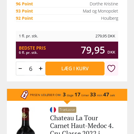
96 Point
Dorthe Kristine
93 Point
Mad og Monopolet
92 Point
Houlberg
1 fl. pr. stk.
279,95
DKK
79,95
BEDSTE PRIS
DKK
6 fl. pr. stk.
LÆG I KURV
3
17
33
47
PRISEN UDLØBER OM:
dage
timer
min
sek
Trækasse
Chateau La Tour
Carnet Haut-Medoc 4.
Cru Classe 2022 i