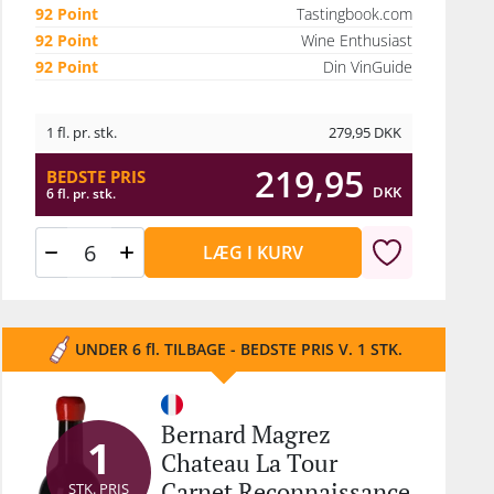
92 Point
Tastingbook.com
92 Point
Wine Enthusiast
92 Point
Din VinGuide
1 fl. pr. stk.
279,95
DKK
219,95
BEDSTE PRIS
DKK
6 fl. pr. stk.
LÆG I KURV
UNDER 6 fl. TILBAGE - BEDSTE PRIS V. 1 STK.
Bernard Magrez
1
Chateau La Tour
Carnet Reconnaissance
STK. PRIS