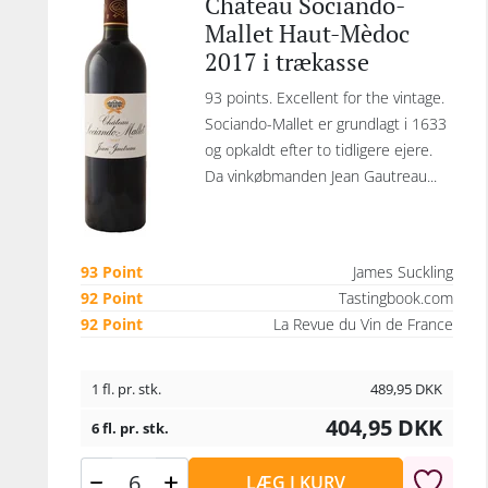
Chateau Sociando-
Mallet Haut-Mèdoc
2017 i trækasse
93 points. Excellent for the vintage.
Sociando-Mallet er grundlagt i 1633
og opkaldt efter to tidligere ejere.
Da vinkøbmanden Jean Gautreau...
93 Point
James Suckling
92 Point
Tastingbook.com
92 Point
La Revue du Vin de France
1 fl. pr. stk.
489,95
DKK
404,95
DKK
6 fl. pr. stk.
LÆG I KURV