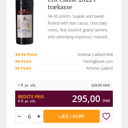
trækasse
94-95 points. Supple and sweet
fruited with ripe cassis, chocolaty
notes, fine loosknit grainy tannins
and udnerlying espresso, roasted...
94-95 Point
Andrew Caillard MW
94 Point
Tastingbook.com
93 Point
Antonio Galloni
1 fl. pr. stk.
329,95
DKK
295,00
BEDSTE PRIS
DKK
6 fl. pr. stk.
LÆG I KURV