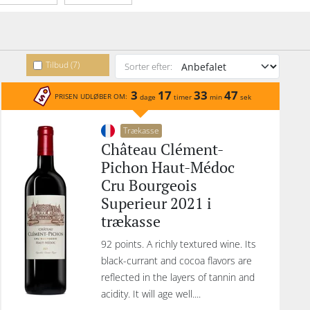
Emballage
Indhold
Tilbud (7)
Sorter efter:
3
17
33
47
PRISEN UDLØBER OM:
dage
timer
min
sek
Trækasse
Château Clément-
Pichon Haut-Médoc
Cru Bourgeois
Superieur 2021 i
trækasse
92 points. A richly textured wine. Its
black-currant and cocoa flavors are
reflected in the layers of tannin and
acidity. It will age well....