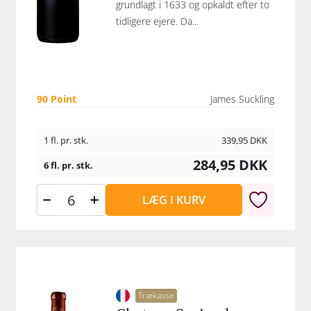
grundlagt i 1633 og opkaldt efter to
tidligere ejere. Da...
90 Point
James Suckling
1 fl. pr. stk.
339,95
DKK
284,95
DKK
6 fl. pr. stk.
LÆG I KURV
Trækasse