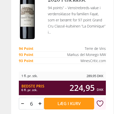
94 points” – Venstrebreds-value i
verdensklasse fra familien Fayat,
som er berømt for 97 point Grand
Cru Classé-kultvinen ”La Dominique”
i...
94 Point
Terre de Vins
93 Point
Markus del Monego MW
93 Point
WinesCritic.com
1 fl. pr. stk.
289,95
DKK
224,95
BEDSTE PRIS
DKK
6 fl. pr. stk.
LÆG I KURV