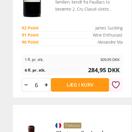
familien, kendt fra Pauillacs to
berømte 2. Cru Classé-slotte...
92 Point
James Suckling
91 Point
Wine Enthusiast
90 Point
Alexandre Ma
1 fl. pr. stk.
309,95
DKK
284,95
DKK
6 fl. pr. stk.
LÆG I KURV
Trækasse