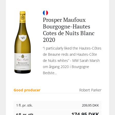
Prosper Maufoux
Bourgogne-Hautes
Cotes de Nuits Blanc
2020
“I particularly liked the Hautes-Côtes
de Beaune reds and Hautes-Côte
de Nuits whites” - MW Sarah Marsh
om årgang 2020 i Bourgogne
Bedste...
Good producer
Robert Parker
1 fl. pr. stk.
209,95
DKK
174,95
DKK
6 fl. pr. stk.