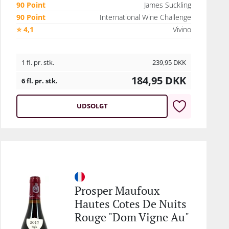
90 Point
James Suckling
90 Point
International Wine Challenge
⭐ 4,1
Vivino
1 fl. pr. stk.
239,95
DKK
184,95
DKK
6 fl. pr. stk.
UDSOLGT
Prosper Maufoux
Hautes Cotes De Nuits
Rouge "Dom Vigne Au"