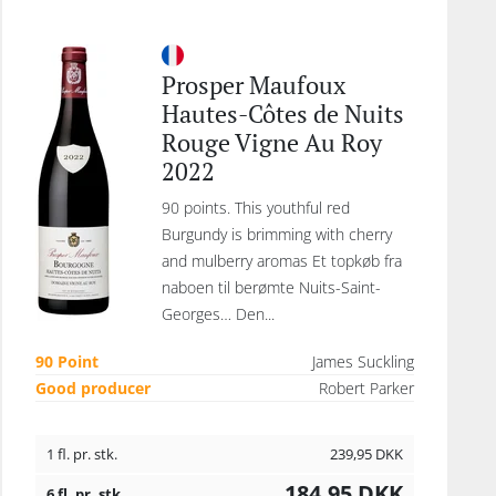
Prosper Maufoux
Hautes-Côtes de Nuits
Rouge Vigne Au Roy
2022
90 points. This youthful red
Burgundy is brimming with cherry
and mulberry aromas Et topkøb fra
naboen til berømte Nuits-Saint-
Georges… Den...
90 Point
James Suckling
Good producer
Robert Parker
1 fl. pr. stk.
239,95
DKK
184,95
DKK
6 fl. pr. stk.