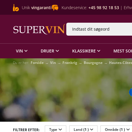
Unik
vingaranti
Kundeservice:
+45 98 92 18 53
| Erhv
VIN
DRUER
KLASSIKERE
MEST SO
Du er her:
Forside
Vin
Frankrig
Bourgogne
Hautes-Côtes
Type
Land
(1 )
Område
(1 )
FILTRER EFTER: