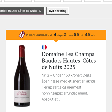
Tannin
Økologisk
strikt: Hautes-Côtes de Nuits
Ryd filtrering
4
2
55
45
PRISEN UDLØBER OM:
dage
timer
min
sek
Domaine Les Champs
Baudots Hautes-Côtes
de Nuits 2025
Nr. 2 – Under 150 kroner: Dejlig
åben næse med et snert af lakrids.
Herligt saftig og nærmest
honningagtigt afrundet mund.
Absolut et...