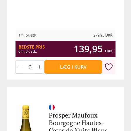
1 fl. pr. stk.
279,95
DKK
139,95
BEDSTE PRIS
DKK
6 fl. pr. stk.
LÆG I KURV
Prosper Maufoux
Bourgogne Hautes-
Cotes de Nuits Blanc