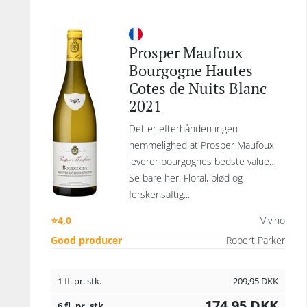
Prosper Maufoux
Bourgogne Hautes
Cotes de Nuits Blanc
2021
Det er efterhånden ingen
hemmelighed at Prosper Maufoux
leverer bourgognes bedste value…
Se bare her. Floral, blød og
ferskensaftig...
⭐4,0
Vivino
Good producer
Robert Parker
1 fl. pr. stk.
209,95
DKK
174,95
DKK
6 fl. pr. stk.