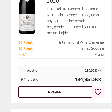
2020
Et topkøb fra naboen til berømte
Nuits-Saint-Georges… La Vigne Au
Roy har med sine perfekt
beliggende skråninger i 300-400
meters højde...
90 Point
International Wine Challenge
90 Point
James Suckling
⭐ 4,1
Vivino
1 fl. pr. stk.
239,95
DKK
184,95
DKK
6 fl. pr. stk.
UDSOLGT