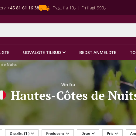
erv:
+45 81 61 16 38
Fragt fra 19,- | Fri fragt 999,-
LGTE
UDVALGTE TILBUD
BEDST ANMELDTE
TO
 de Nuits
Vin fra
Hautes-Côtes de Nuit
Distrikt
(1 )
Producent
Drue
Pris
An