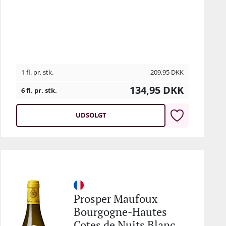
1 fl. pr. stk.
209,95
DKK
134,95
DKK
6 fl. pr. stk.
UDSOLGT
Prosper Maufoux
Bourgogne-Hautes
Cotes de Nuits Blanc