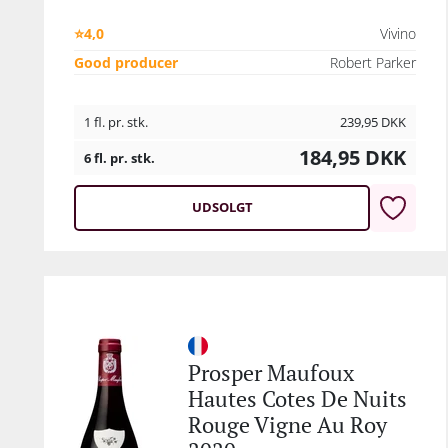
⭐4,0
Vivino
Good producer
Robert Parker
1 fl. pr. stk.
239,95
DKK
184,95
DKK
6 fl. pr. stk.
UDSOLGT
Prosper Maufoux
Hautes Cotes De Nuits
Rouge Vigne Au Roy