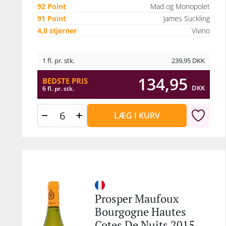
92 Point
Mad og Monopolet
91 Point
James Suckling
4,0 stjerner
Vivino
1 fl. pr. stk.
239,95
DKK
134,95
BEDSTE PRIS
DKK
6 fl. pr. stk.
LÆG I KURV
Prosper Maufoux
Bourgogne Hautes
Cotes De Nuits 2015