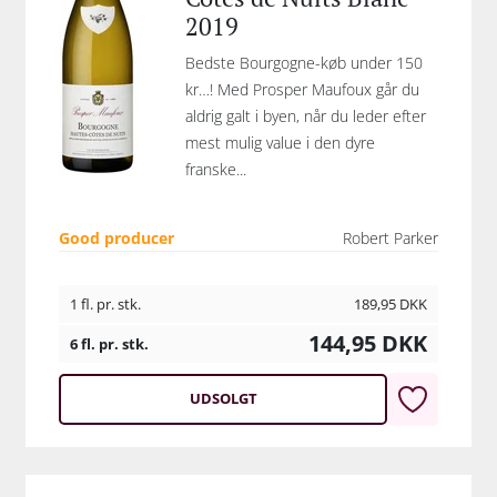
2019
Bedste Bourgogne-køb under 150
kr…! Med Prosper Maufoux går du
aldrig galt i byen, når du leder efter
mest mulig value i den dyre
franske...
Good producer
Robert Parker
1 fl. pr. stk.
189,95
DKK
144,95
DKK
6 fl. pr. stk.
UDSOLGT