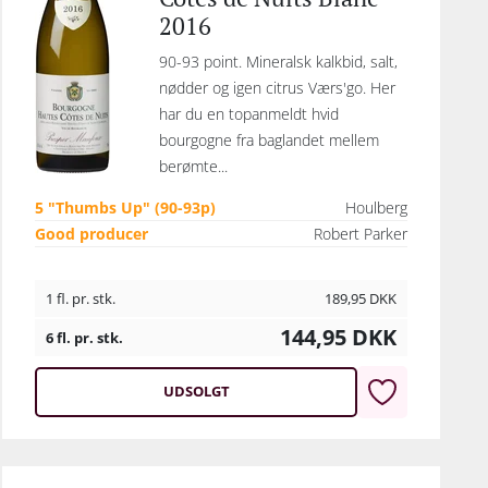
2016
90-93 point. Mineralsk kalkbid, salt,
nødder og igen citrus Værs'go. Her
har du en topanmeldt hvid
bourgogne fra baglandet mellem
berømte...
5 "Thumbs Up" (90-93p)
Houlberg
Good producer
Robert Parker
1 fl. pr. stk.
189,95
DKK
144,95
DKK
6 fl. pr. stk.
UDSOLGT