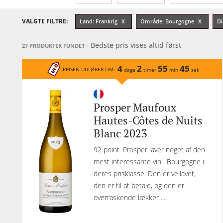
Alkohol-%
Årgang
Sødmegrad
VALGTE FILTRE:
Land: Frankrig
Område: Bourgogne
Di
- Bedste pris vises altid først
27 PRODUKTER FUNDET
4
2
55
45
PRISEN UDLØBER OM:
dage
timer
min
sek
Prosper Maufoux
Hautes-Côtes de Nuits
Blanc 2023
92 point. Prosper laver noget af den
mest interessante vin i Bourgogne i
deres prisklasse. Den er vellavet,
den er til at betale, og den er
overraskende lækker ...