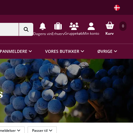
0
Gruppekøb
Min konto
Kurv
Dagens vin
Erhverv
PANMELDERE
VORES BUTIKKER
ØVRIGE
s
meldelser
Passer til