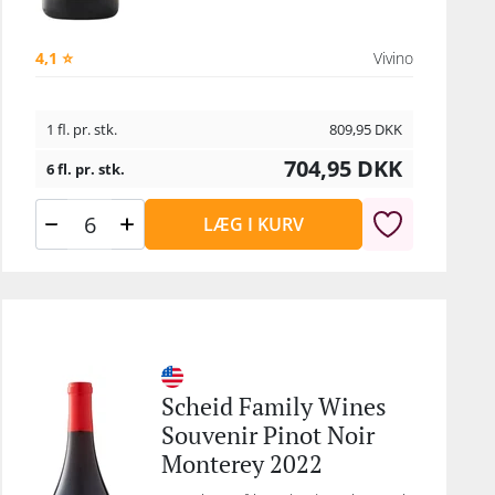
den
inot
4,1 ⭐
Vivino
iens
ang
1 fl. pr. stk.
809,95
DKK
e mod
704,95
DKK
6 fl. pr. stk.
es,
t
LÆG I KURV
er:
d
tærk
n 80
onen
Scheid Family Wines
Souvenir Pinot Noir
Monterey 2022