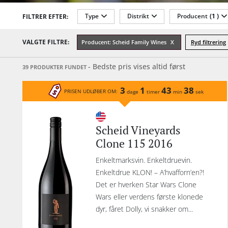
Type
Distrikt
Producent
(1 )
FILTRER EFTER:
fo
Los
Sødmegrad
Tannin
Lukketype
VALGTE FILTRE:
Producent: Scheid Family Wines
Ryd filtrering
cl
o
- Bedste pris vises altid først
39 PRODUKTER FUNDET
bl
st
3
1
43
38
PRISEN UDLØBER OM:
dage
timer
min
sek
o
pot
Mo
Scheid Vineyards
f
Clone 115 2016
El
b
Enkeltmarksvin. Enkeltdruevin.
s
Enkeltdrue KLON! – A’hvafforn’en?!
dækk
Det er hverken Star Wars Clone
Wars eller verdens første klonede
Fa
dyr, fåret Dolly, vi snakker om...
11