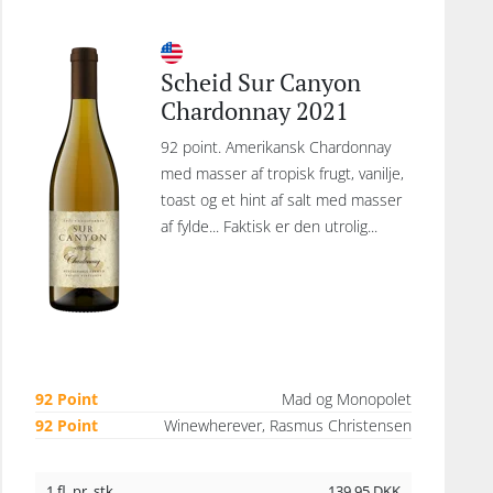
Scheid Sur Canyon
Chardonnay 2021
92 point. Amerikansk Chardonnay
med masser af tropisk frugt, vanilje,
toast og et hint af salt med masser
af fylde... Faktisk er den utrolig...
92 Point
Mad og Monopolet
92 Point
Winewherever, Rasmus Christensen
1 fl. pr. stk.
139,95
DKK