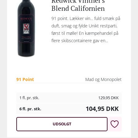
Redwick Vintner's
Blend Californien
91 point. Lækker vin... fuld smæk på
duft, smag og fylde Unikt restparti,
først til mølle! En kæmpehandel på
flere skibscontainere gav en...
91 Point
Mad og Monopolet
1 fl. pr. stk.
129,95
DKK
104,95
DKK
6 fl. pr. stk.
UDSOLGT