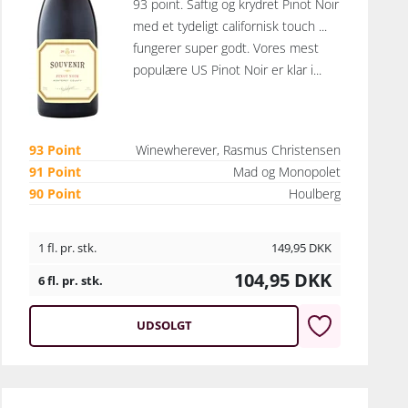
93 point. Saftig og krydret Pinot Noir
med et tydeligt californisk touch ...
fungerer super godt. Vores mest
populære US Pinot Noir er klar i...
93 Point
Winewherever, Rasmus Christensen
91 Point
Mad og Monopolet
90 Point
Houlberg
1 fl. pr. stk.
149,95
DKK
104,95
DKK
6 fl. pr. stk.
UDSOLGT