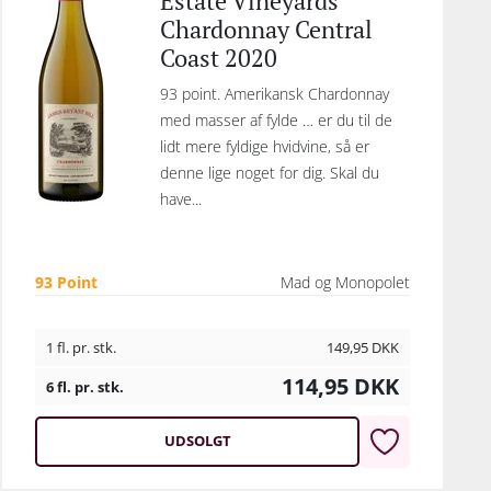
Estate Vineyards
Chardonnay Central
Coast 2020
93 point. Amerikansk Chardonnay
med masser af fylde … er du til de
lidt mere fyldige hvidvine, så er
denne lige noget for dig. Skal du
have...
93 Point
Mad og Monopolet
1 fl. pr. stk.
149,95
DKK
114,95
DKK
6 fl. pr. stk.
UDSOLGT