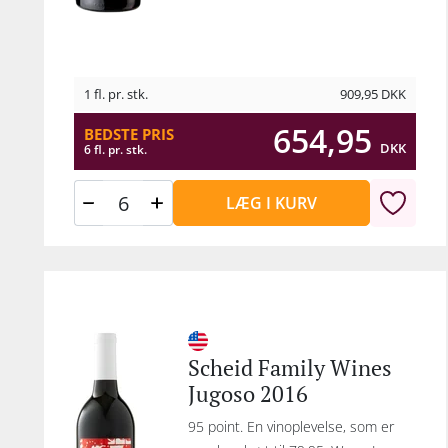
kl
meg
eft
1 fl. pr. stk.
909,95
DKK
læ
654,95
BEDSTE PRIS
time
DKK
6 fl. pr. stk.
sy
LÆG I KURV
Ca
Fam
grø
met
Scheid Family Wines
Jugoso 2016
95 point. En vinoplevelse, som er