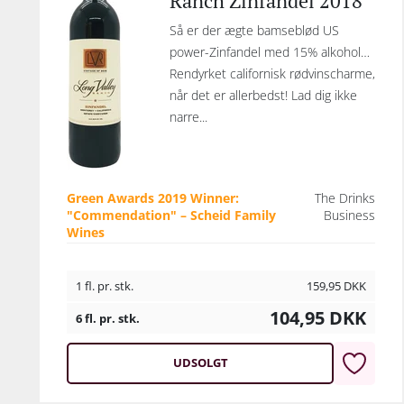
Ranch Zinfandel 2018
Så er der ægte bamseblød US
power-Zinfandel med 15% alkohol…
Rendyrket californisk rødvinscharme,
når det er allerbedst! Lad dig ikke
narre...
Green Awards 2019 Winner:
The Drinks
"Commendation" – Scheid Family
Business
Wines
1 fl. pr. stk.
159,95
DKK
104,95
DKK
6 fl. pr. stk.
UDSOLGT