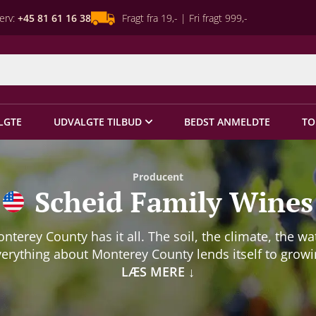
erv:
+45 81 61 16 38
Fragt fra 19,- | Fri fragt 999,-
LGTE
UDVALGTE TILBUD
BEDST ANMELDTE
TO
Producent
Scheid Family Wines
nterey County has it all. The soil, the climate, the wa
erything about Monterey County lends itself to grow
rld-class wine grapes which means you can make wo
LÆS MERE
↓
s wine.” – Al Scheid Med kvalitet, bæredygtighed og v
r-money som kerneværdier hører Scheid Family Wine