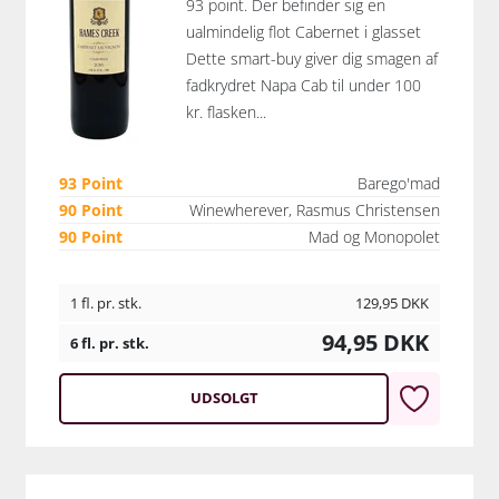
93 point. Der befinder sig en
ualmindelig flot Cabernet i glasset
Dette smart-buy giver dig smagen af
fadkrydret Napa Cab til under 100
kr. flasken...
93 Point
Barego'mad
90 Point
Winewherever, Rasmus Christensen
90 Point
Mad og Monopolet
1 fl. pr. stk.
129,95
DKK
94,95
DKK
6 fl. pr. stk.
UDSOLGT