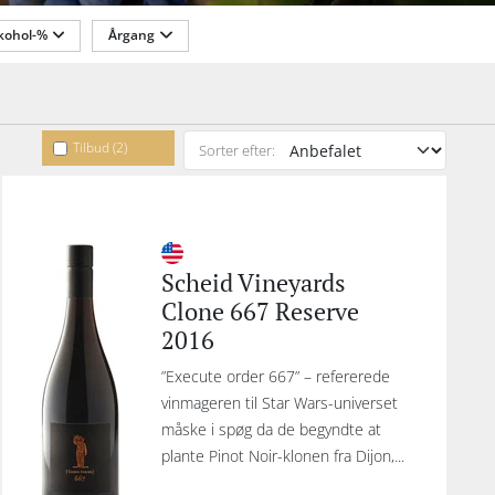
kohol-%
Årgang
 og
cool
P10
il
ien
Tilbud (2)
Sorter efter:
ler
de
andt
bag
Scheid Vineyards
r,
Clone 667 Reserve
 på
2016
og
ch
”Execute order 667” – refererede
 Noir
vinmageren til Star Wars-universet
måske i spøg da de begyndte at
 en
plante Pinot Noir-klonen fra Dijon,...
i 4