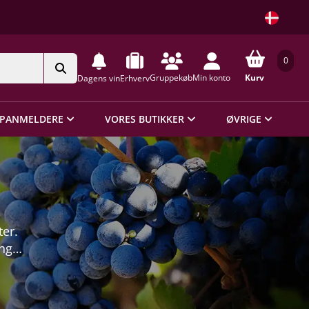
0
Gruppekøb
Min konto
Kurv
Dagens vin
Erhverv
PANMELDERE
VORES BUTIKKER
ØVRIGE
ter.
ing
rld
alue-
s i