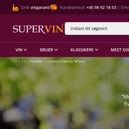
Unik
vingaranti
Kundeservice:
+45 98 92 18 53
| Erhv
VIN
DRUER
KLASSIKERE
MEST SO
Du er her:
Forside
Scheid Family Wines
”Mo
Ev
wo
clas
fo