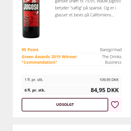
ganske uhørt til 79,95. Wauw Jugoso
betyder ”saftig” på spansk. Og er i
glasset et bevis på Californiens...
95 Point
Barego'mad
Green Awards 2019 Winner:
The Drinks
"Commendation"
Business
1 fl. pr. stk.
109,95
DKK
84,95
DKK
6 fl. pr. stk.
UDSOLGT