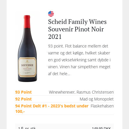
Scheid Family Wines
Souvenir Pinot Noir
2021
93 point. Flot balance mellem det
varme og det kølige, hvilket skaber
en god vekselvirkning samt dybde i
vinen. Vinen har simpelthen meget
af det hele...
93 Point
Winewherever, Rasmus Christensen
92 Point
Mad og Monopolet
94 Point Delt #1 - 2023's bedst under
Flaskehalsen
100,-
1 fl. pr. stk.
149,95
DKK