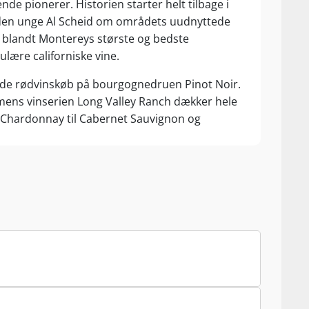
de pionerer. Historien starter helt tilbage i
r den unge Al Scheid om områdets uudnyttede
s blandt Montereys største og bedste
ulære californiske vine.
nde rødvinskøb på bourgognedruen Pinot Noir.
ens vinserien Long Valley Ranch dækker hele
og Chardonnay til Cabernet Sauvignon og
på en 115 km lang strækning af Salinas Valley,
Monterey Bay, har Chardonnay og Pinot perfekte
dagsvind fra bugten nyder dette område
stra lange ”hang time” giver vinene unikke
y og Paso Robles, excellerer Scheid i
non og Zinfandel.