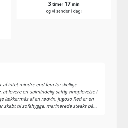
3
17
timer
min
og vi sender i dag!
Gree
The D
r af intet mindre end fem forskellige
at levere en ualmindelig saftig vinoplevelse i
ige lækkermås af en rødvin. Jugoso Red er en
 skabt til sofahygge, marinerede steaks på
 overdådige næse viser vidunderlige aromaer af
irup på tungen, og ganske bredskuldret med en
de tanniner ud i en kærtegnende finale med