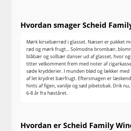
vindistrikt på
mange interessante nuancer. Jugoso Red levere
vinddestinatio
californiske rødder i Monterey. Wauw – den hav
Hvordan smager Scheid Family
Blandt Monter
entreprenør Al 
uudnyttede pot
Mørk kirsebærrød i glasset. Næsen er pakket me
blandt Monetr
rød og mørk frugt… Solmodne brombær, blom
blåbær og solbær danser ud af glasset, hvor og
Al Scheid har 
datteren Heidi
titter velkomment frem med noter af cigarkasse
Gollnick, der t
søde krydderier. I munden blød og lækker med
Bien Nacido V
af let krydret bærfrugt. Eftersmagen er læsken
hints af figen, vanilje og sød pibetobak. Drik nu,
I dag plejer K
6-8 år fra høståret.
høstes fra 12 
lange dal, som
Santa Lucia Mo
mod syd.
Hvordan er Scheid Family Wine
I den nordligs