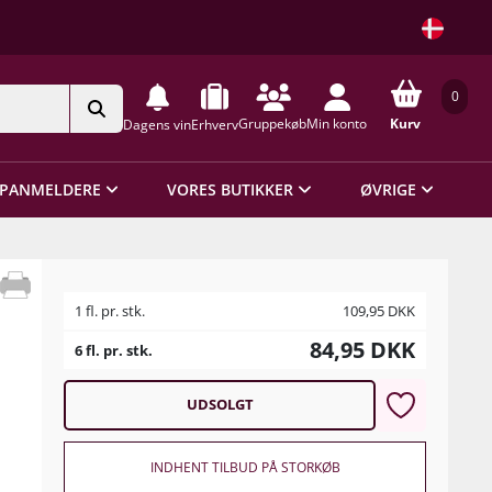
0
Gruppekøb
Min konto
Kurv
Dagens vin
Erhverv
PANMELDERE
VORES BUTIKKER
ØVRIGE
1 fl. pr. stk.
109,95
DKK
84,95
DKK
6 fl. pr. stk.
UDSOLGT
INDHENT TILBUD PÅ STORKØB