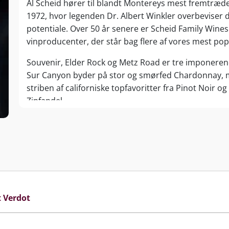
Al Scheid hører til blandt Montereys mest fremtræden
 bæredygtighed og value-for-money som kerneværdier er
1972, hvor legenden Dr. Albert Winkler overbevise
Wines i 2020 blandt Californiens stærkeste og mest
potentiale. Over 50 år senere er Scheid Family Wine
ige vinproducenter.
vinproducenter, der står bag flere af vores mest pop
Souvenir, Elder Rock og Metz Road er tre imponere
Sur Canyon byder på stor og smørfed Chardonnay, m
striben af californiske topfavoritter fra Pinot Noir 
Zinfandel.
Familiens Scheid høster sine druer fra 12 vinmarker 
der er inddelt i 4 klimazoner fra nord mod syd.
I den nordligste del, nær den meget dybe og kolde 
dyrkningsbetingelser. Med morgentåge og eftermid
Californiens længste modningssæson, og druernes ek
aromatiske kvaliteter.
t Verdot
Længere mod syd, hvor klimaet minder om Napa Valle
powerfulde rødvine på blandt andet Cabernet Sauvig