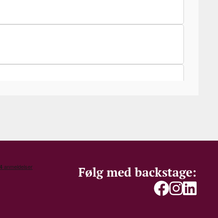
e Drinks Business
hånd med en stærk grøn profil. Alle marker er
le leverer strøm til 100 % af produktionen samt
Følg med backstage: