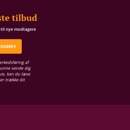
te tilbud
t til nye modtagere
EDSBREV
arkedsføring af
 kunne sende dig
 os, kan du læse
ler trække dit