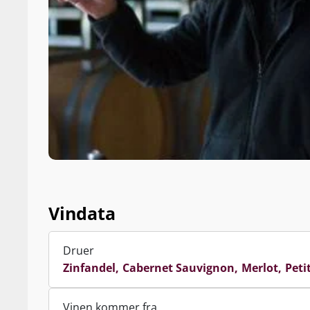
Med kvalitet,
Scheid Family 
forbrugervenl
Vindata
Druer
Zinfandel
Cabernet Sauvignon
Merlot
Peti
Vinen kommer fra