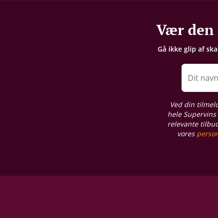
Gemmepotentiale
Vær den 
6-8 år fra høståret
Gå ikke glip af sk
Proptype
Kork
Dit nav
Ved din tilmel
hele Supervins 
relevante tilbu
vores
person