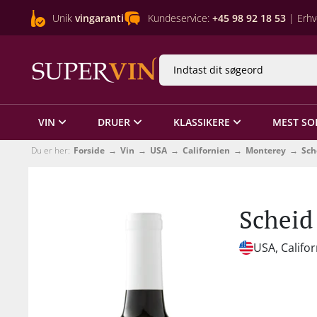
Unik
vingaranti
Kundeservice:
+45 98 92 18 53
| Erhv
VIN
DRUER
KLASSIKERE
MEST SO
Du er her:
Forside
Vin
USA
Californien
Monterey
Sch
Scheid
USA, Califo