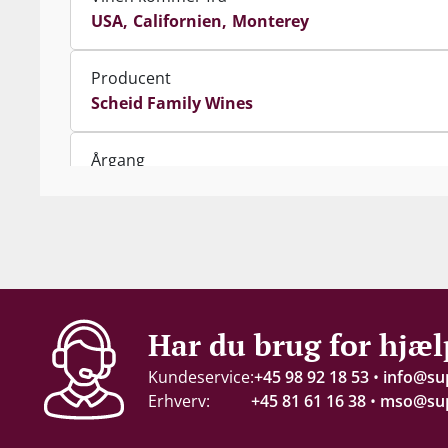
USA
Californien
Monterey
Producent
Scheid Family Wines
Årgang
2016
Indhold
75 cl
Alkohol-%
Har du brug for hjæl
13 %
Kundeservice:
+45 98 92 18 53
•
info@su
Erhverv:
+45 81 61 16 38
•
mso@sup
Servering
16-18°C