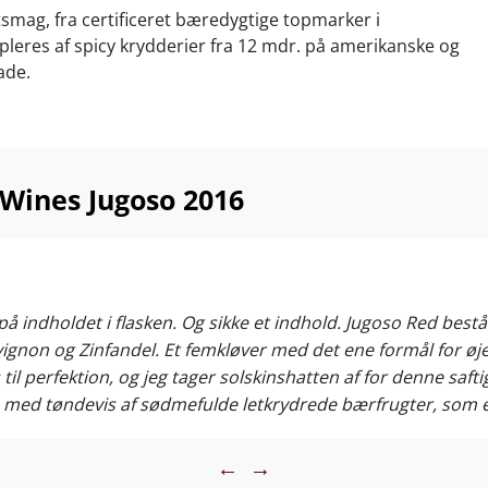
smag, fra certificeret bæredygtige topmarker i
leres af spicy krydderier fra 12 mdr. på amerikanske og
ade.
 USA er ca. 100 kr. (plus fragt, told og dansk moms!).
r dog ikke vilde med etiketten, så nu kan vi andre nyde
 rødvin til særpris!
 Wines Jugoso 2016
ggeglas med familie og venner – eller til steaks,
ed pork, burgers, tapas, Tex-mex, charcuteri og lyst kød.
-18°C
tes fra Scheid-familiens bæredygtige marker i Monterey,
å indholdet i flasken. Og sikke et indhold. Jugoso Red bestå
californiske distrikt på Wine Enthusiasts TOP 10 over
gnon og Zinfandel. Et femkløver med det ene formål for øje, 
 vinddestinationer. Når det gælder value-for-money er
l perfektion, og jeg tager solskinshatten af for denne saft
e banelængder foran berømte Napa Valley, Sonoma og
med tøndevis af sødmefulde letkrydrede bærfrugter, som er
le pizzapusher tilsat seriøse mængder chili og hvidløg. Dens
ncisco og Los Angeles finder vi Monterey County, der er
g frisk tobak. Frugten lægger sig som flydende silkeblød s
←
→
bsolutte cool climate hotspot - og eneste amerikanske
som styres af en fuldmoden syrerygrad og søde understøtten