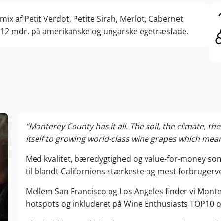
 Pinot perfekte dyrkningsbetingelser. Med morgentåge
mix af Petit Verdot, Petite Sirah, Merlot, Cabernet
gsvind fra bugten nyder dette område Californiens
e 12 mdr. på amerikanske og ungarske egetræsfade.
ngssæson, og druernes ekstra lange ”hang time” givere
 aromatiske kvaliteter.
od syd, med et klima som i Napa Valley, excellerer
ne på Merlot, Syrah og Cabernet, mens Hames Valley i det
alinas Valley kendes på powervine som hos naboen Paso
mily Wines går topanmeldt premiumkvalitet hånd i hånd
”Monterey County has it all. The soil, the climate, 
røn profil. Alle marker er certificeret bæredygtige, og
itself to growing world-class wine grapes which mea
indmølle leverer strøm til 100% af produktionen samt
lokalområdet.
Med kvalitet, bæredygtighed og value-for-money som
til blandt Californiens stærkeste og mest forbrugerv
ldes med op til 97 point ratings af amerikanske og
 kritikere, fremstilles på Scheids topmoderne state-of-
Mellem San Francisco og Los Angeles finder vi Montere
 samt på familiens mindre ”Reserve-winery”, der er
hotspots og inkluderet på Wine Enthusiasts TOP10 o
cheproduktion af eksklusive specialvine.