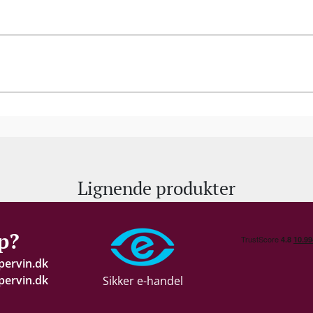
“Green Awards Winner: Scheid Family Wines” - Th
Hos Scheid Family Wines går premiumkvalitet hånd i 
certificeret bæredygtige, og en 80 meter høj vindmøl
125 boliger i lokalområdet.
Lignende produkter
p?
pervin.dk
ervin.dk
Sikker e-handel