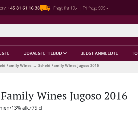
erv:
+45 81 61 16 38
Fragt fra 19,- | Fri fragt 999,-
LGTE
UDVALGTE TILBUD
BEDST ANMELDTE
TO
eid Family Wines
Scheid Family Wines Jugoso 2016
 Family Wines Jugoso 2016
rnien
13% alk.
75 cl