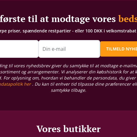
første til at modtage vores
beds
arpe priser, spændende restpartier - eller 100 DKK i velkomstraba
n
Din e-mail
TILMELD NYH
ding til vores nyhedsbrev giver du samtykke til at modtage e-mailm
sortiment og arrangementer. Vi analyserer din købshistorik for at
d. For oplysning om, hvordan vi behandler de persondata, du giver
datapolitik her
. Du kan til enhver tid tilpasse dine præferencer el
samtykke tilbage.
Vores butikker