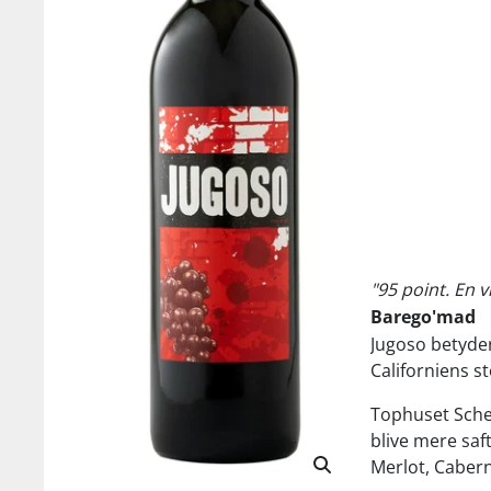
"95 point. En 
Barego'mad
Jugoso betyder 
Californiens s
Tophuset Schei
blive mere saf
Merlot, Cabern