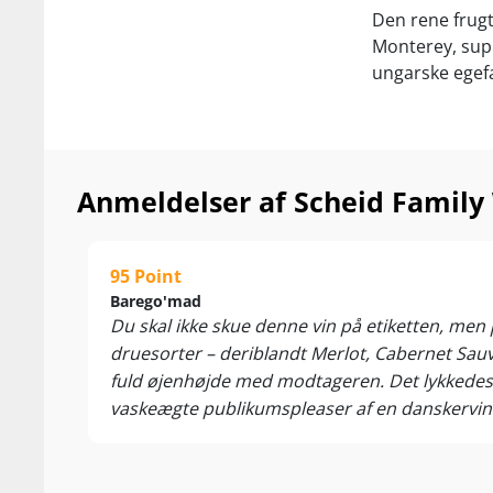
Den rene frugt
Monterey, supp
ungarske egef
Normalprisen i
Amerikanerne e
årets saftigste
Anmeldelser af Scheid Family
Nyd den som hy
barbeque, pull
Servér ved 15
95 Point
Barego'mad
Alle druer høs
Du skal ikke skue denne vin på etiketten, men p
der er eneste 
druesorter – deriblandt Merlot, Cabernet Sauvi
verdens bedste
fuld øjenhøjde med modtageren. Det lykkedes ti
Monterey fler
vaskeægte publikumspleaser af en danskervin 
Paso Robles!
grillen, tapas og fredagspizzaen fra den loka
Mellem San Fra
solmodne mørke bærfrugter, vanilje, lakrids o
Californiens a
saftig intens kerne af krydrede bærfrugter, 