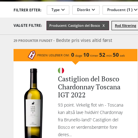
e
Type
Distrikt
Producent
(1 )
FILTRER EFTER:
B
20
Årgang
Sødmegrad
Lukketype
VALGTE FILTRE:
Producent: Castiglion del Bosco
Ryd filtrering
Pro
opp
- Bedste pris vises altid først
29 PRODUKTER FUNDET
"M
12
0
10
52
50
PRISEN UDLØBER OM:
dage
timer
min
sek
gø
vine
Le
Castiglion del Bosco
Sa
Chardonnay Toscana
20 
IGT 2022
Ro
Ca
93 point. Virkelig flot vin - Toscana
Det
kan altså lave hvidvin! Chardonnay
de
fra Brunello-land? Castiglion del
Bosco er verdensberømte fore
deres...