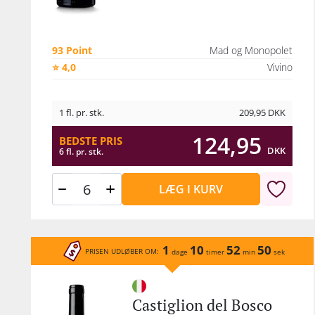
h
C
bes
93 Point
Mad og Monopolet
Elen
⭐ 4,0
Vivino
a
Bo
1 fl. pr. stk.
209,95
DKK
ber
124,95
BEDSTE PRIS
Ca
DKK
6 fl. pr. stk.
ber
f
LÆG I KURV
vin
mi
o
1
10
52
50
PRISEN UDLØBER OM:
dage
timer
min
sek
byg
Castiglion del Bosco