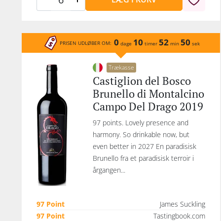
0
10
52
50
PRISEN UDLØBER OM:
dage
timer
min
sek
Trækasse
Castiglion del Bosco
Brunello di Montalcino
Campo Del Drago 2019
97 points. Lovely presence and
harmony. So drinkable now, but
even better in 2027 En paradisisk
Brunello fra et paradisisk terroir i
årgangen...
97 Point
James Suckling
97 Point
Tastingbook.com