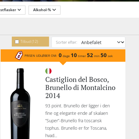
af
stflasker
Alkohol-%
ra
il.
osco
 som
 af
Tilbud (12)
Sorter efter:
ima
0
10
52
50
PRISEN UDLØBER OM:
dage
timer
min
sek
The
cilia
isk
Castiglion del Bosco,
Den
Brunello di Montalcino
sets
2014
ark
no.
93 point. Brunello der ligger i den
 fra
fine og elegante ende af skalaen
til
’’Super’’-Brunello fra toscansk
tophus. Brunello er for Toscana,
hvad...