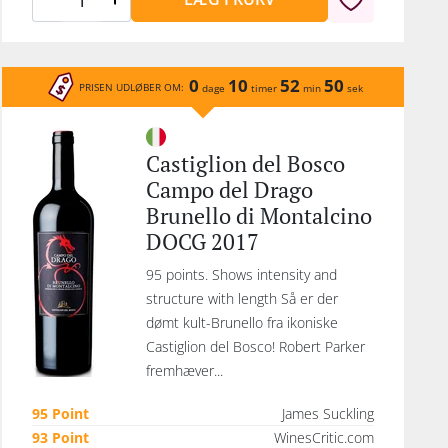
0
10
52
50
PRISEN UDLØBER OM:
dage
timer
min
sek
Castiglion del Bosco
Campo del Drago
Brunello di Montalcino
DOCG 2017
95 points. Shows intensity and
structure with length Så er der
dømt kult-Brunello fra ikoniske
Castiglion del Bosco! Robert Parker
fremhæver...
95 Point
James Suckling
93 Point
WinesCritic.com