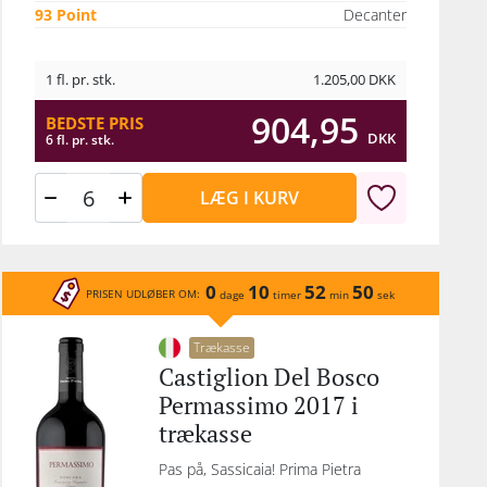
93 Point
Decanter
1 fl. pr. stk.
1.205,00
DKK
904,95
BEDSTE PRIS
DKK
6 fl. pr. stk.
LÆG I KURV
0
10
52
50
PRISEN UDLØBER OM:
dage
timer
min
sek
Trækasse
Castiglion Del Bosco
Permassimo 2017 i
trækasse
Pas på, Sassicaia! Prima Pietra