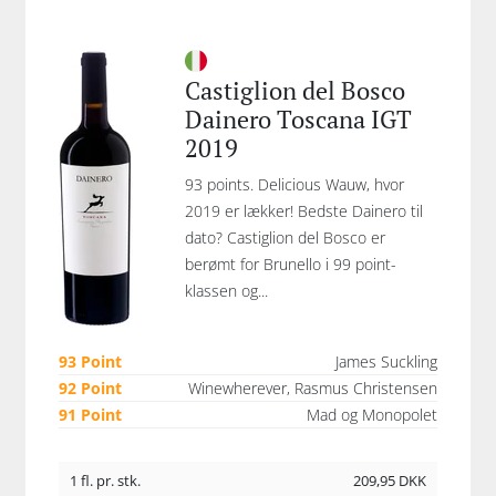
Castiglion del Bosco
Dainero Toscana IGT
2019
93 points. Delicious Wauw, hvor
2019 er lækker! Bedste Dainero til
dato? Castiglion del Bosco er
berømt for Brunello i 99 point-
klassen og...
93 Point
James Suckling
92 Point
Winewherever, Rasmus Christensen
91 Point
Mad og Monopolet
1 fl. pr. stk.
209,95
DKK