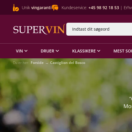
Unik
vingaranti
Kundeservice:
+45 98 92 18 53
| Erhv
VIN
DRUER
KLASSIKERE
MEST SO
Du er her:
Forside
Castiglion del Bosco
”
Mon
ve
alt