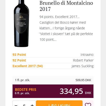
Brunello di Montalcino
2017
94 points. Excellent 2017…
Castiglion del Bosco kører med
klatten... I forrige årgang nåede
“slottet i skoven” tæt på de perfekte
100 point,...
93 Point
Intravino
92 Point
Robert Parker
Excellent 2017 (94)
James Suckling
1 fl. pr. stk.
509,95
DKK
334,95
BEDSTE PRIS
DKK
6 fl. pr. stk.
LÆG I KURV