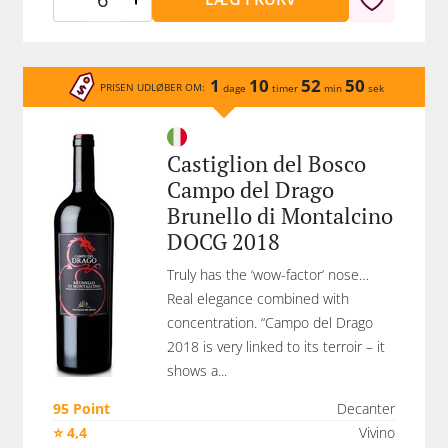
1
10
52
50
PRISEN UDLØBER OM:
dage
timer
min
sek
Castiglion del Bosco
Campo del Drago
Brunello di Montalcino
DOCG 2018
Truly has the ‘wow-factor’ nose…
Real elegance combined with
concentration. “Campo del Drago
2018 is very linked to its terroir – it
shows a...
95 Point
Decanter
⭐ 4,4
Vivino