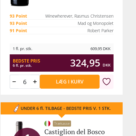
er
am
93 Point
Winewherever, Rasmus Christensen
uoen
93 Point
Mad og Monopolet
bevis
91 Point
Robert Parker
el
ndt
1 fl. pr. stk.
609,95
DKK
iver
324,95
BEDSTE PRIS
der
DKK
6 fl. pr. stk.
t på
en
LÆG I KURV
eret
 De
re
UNDER 6 fl. TILBAGE - BEDSTE PRIS V. 1 STK.
r et
Trækasse
Castiglion del Bosco