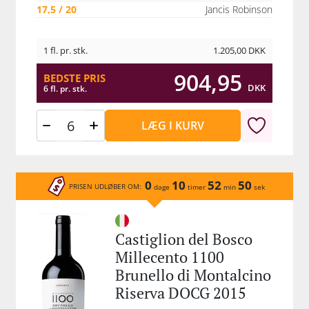
17,5 / 20
Jancis Robinson
1 fl. pr. stk.
1.205,00
DKK
904,95
BEDSTE PRIS
DKK
6 fl. pr. stk.
LÆG I KURV
0
10
52
50
PRISEN UDLØBER OM:
dage
timer
min
sek
Castiglion del Bosco
Millecento 1100
Brunello di Montalcino
Riserva DOCG 2015