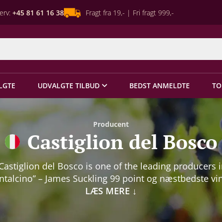
erv:
+45 81 61 16 38
Fragt fra 19,- | Fri fragt 999,-
LGTE
UDVALGTE TILBUD
BEDST ANMELDTE
TO
Producent
Castiglion del Bosco
Castiglion del Bosco is one of the leading producers 
talcino” – James Suckling 99 point og næstbedste vi
James Sucklings TOP 100 WINES OF ITALY siger alt o
LÆS MERE
↓
rdensklassen hos Castiglion del Bosco … og her taler
så om husets ”normale” Brunello! Castiglion del Bosc