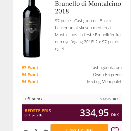
Brunello di Montalcino
2018
97 points. Castiglion del Bosco
banker ud af skoven med en af
Montalcinos flotteste Brunello’er fra
den nye årgang 2018! 2 x 97 points
og et...
97 Point
Tastingbook.com
94 Point
Owen Bargreen
94 Point
Mad og Monopolet
1 fl. pr. stk.
509,95
DKK
334,95
BEDSTE PRIS
DKK
6 fl. pr. stk.
LÆG I KURV