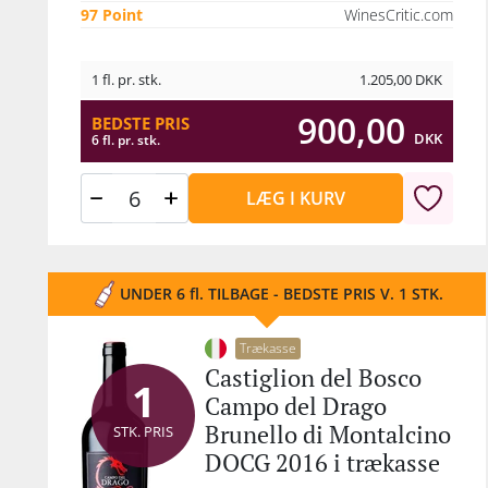
97 Point
WinesCritic.com
1 fl. pr. stk.
1.205,00
DKK
900,00
BEDSTE PRIS
DKK
6 fl. pr. stk.
LÆG I KURV
UNDER 6 fl. TILBAGE - BEDSTE PRIS V. 1 STK.
Trækasse
Castiglion del Bosco
1
Campo del Drago
Brunello di Montalcino
STK. PRIS
DOCG 2016 i trækasse