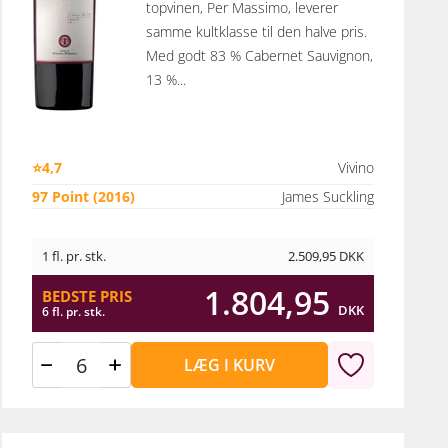
topvinen, Per Massimo, leverer
samme kultklasse til den halve pris.
Med godt 83 % Cabernet Sauvignon,
13 %...
⭐4,7
Vivino
97 Point (2016)
James Suckling
1 fl. pr. stk.
2.509,95
DKK
1.804,95
BEDSTE PRIS
DKK
6 fl. pr. stk.
LÆG I KURV