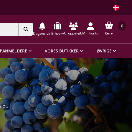
0
Gruppekøb
Min konto
Kurv
Dagens vin
Erhverv
PANMELDERE
VORES BUTIKKER
ØVRIGE
in
n på
m
 vi
o er