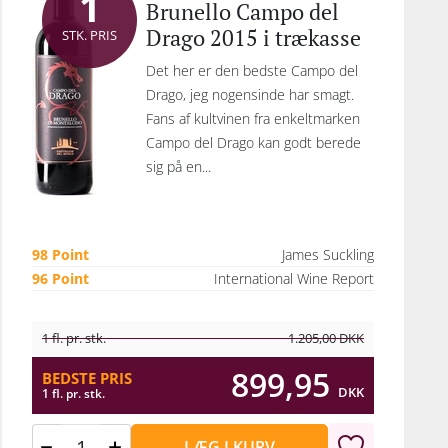
1
Brunello Campo del
Drago 2015 i trækasse
STK. PRIS
Det her er den bedste Campo del
Drago, jeg nogensinde har smagt.
Fans af kultvinen fra enkeltmarken
Campo del Drago kan godt berede
sig på en...
98 Point
James Suckling
96 Point
International Wine Report
1 fl. pr. stk.
1.205,00
DKK
899,95
BEDSTE PRIS
DKK
1 fl. pr. stk.
LÆG I KURV