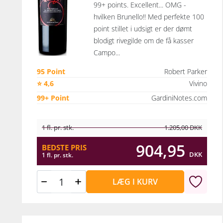
99+ points. Excellent... OMG -
hvilken Brunello!! Med perfekte 100
point stillet i udsigt er der dømt
blodigt rivegilde om de få kasser
Campo...
95 Point
Robert Parker
⭐ 4,6
Vivino
99+ Point
GardiniNotes.com
1 fl. pr. stk.
1.205,00
DKK
904,95
BEDSTE PRIS
DKK
1 fl. pr. stk.
LÆG I KURV