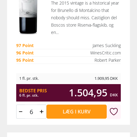
The 2015 vintage is a historical year
for Brunello di Montalcino that
nobody should miss. Castiglion del
Boscos store Riserva-flagskib, og
en...
97 Point
James Suckling
96 Point
WinesCritic.com
95 Point
Robert Parker
1 fl. pr. stk.
1.909,95
DKK
1.504,95
BEDSTE PRIS
DKK
6 fl. pr. stk.
LÆG I KURV