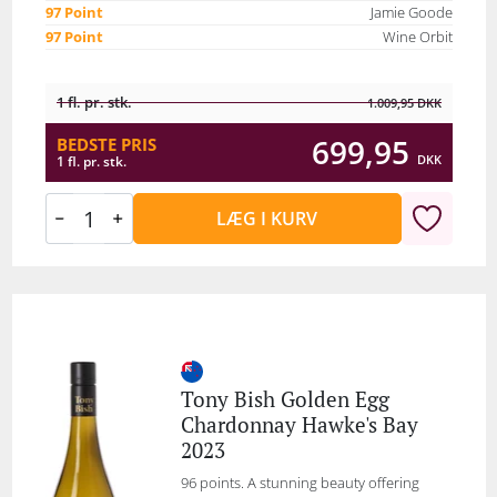
97 Point
Jamie Goode
97 Point
Wine Orbit
1 fl. pr. stk.
1.009,95
DKK
699,95
BEDSTE PRIS
DKK
1 fl. pr. stk.
LÆG I KURV
Tony Bish Golden Egg
Chardonnay Hawke's Bay
2023
96 points. A stunning beauty offering