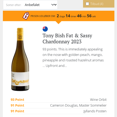
Tilbud (4)
Sorter efter:
2
14
46
56
PRISEN UDLØBER OM:
dage
timer
min
sek
Tony Bish Fat & Sassy
Chardonnay 2023
93 points. This is immediately appealing
on the nose with golden peach, mango,
pineapple and roasted hazelnut aromas
… Upfront and...
93 Point
Wine Orbit
91 Point
Cameron Douglas, Master Sommelier
91 Point
Jyllands Posten