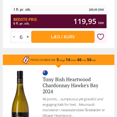
1 fl. pr. stk.
209,95
DKK
119,95
BEDSTE PRIS
DKK
6 fl. pr. stk.
LÆG I KURV
5
14
46
56
PRISEN UDLØBER OM:
dage
timer
min
sek
Tony Bish Heartwood
Chardonnay Hawke's Bay
2024
96 points.... sumptuous yet graceful and
engaging Køb for livet... Meursault-
monsteret i newzealandske fåreklæder er
tilbage! Heartwood...