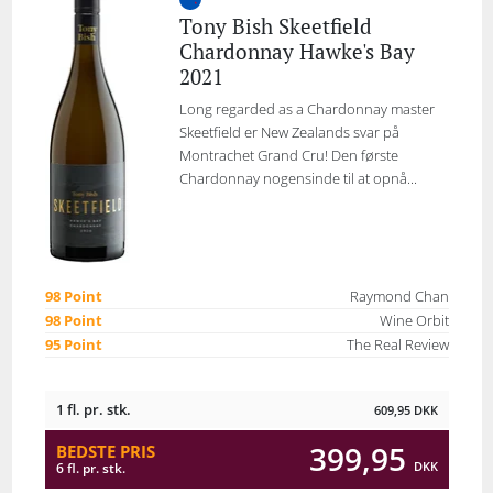
Tony Bish Skeetfield
Chardonnay Hawke's Bay
2021
Long regarded as a Chardonnay master
Skeetfield er New Zealands svar på
Montrachet Grand Cru! Den første
Chardonnay nogensinde til at opnå...
98 Point
Raymond Chan
98 Point
Wine Orbit
95 Point
The Real Review
1 fl. pr. stk.
609,95
DKK
399,95
BEDSTE PRIS
DKK
6 fl. pr. stk.