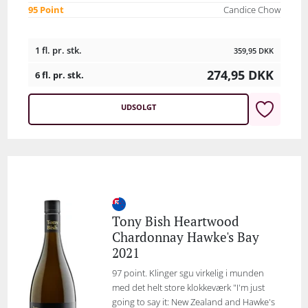
95 Point
Candice Chow
1 fl. pr. stk.
359,95
DKK
274,95
DKK
6 fl. pr. stk.
UDSOLGT
Tony Bish Heartwood
Chardonnay Hawke's Bay
2021
97 point. Klinger sgu virkelig i munden
med det helt store klokkeværk "I'm just
going to say it: New Zealand and Hawke's