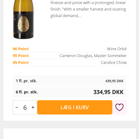
finesse and poise with a prolonged, linear
finish. “With a smaller harvest and soaring
global demand,...
96 Point
Wine Orbit
95 Point
Cameron Douglas, Master Sommelier
95 Point
Candice Chow
1 fl. pr. stk.
439,95
DKK
334,95
DKK
6 fl. pr. stk.
LÆG I KURV