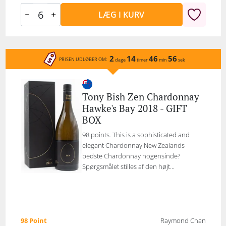
LÆG I KURV
2
14
46
56
PRISEN UDLØBER OM:
dage
timer
min
sek
Tony Bish Zen Chardonnay
Hawke's Bay 2018 - GIFT
BOX
98 points. This is a sophisticated and
elegant Chardonnay New Zealands
bedste Chardonnay nogensinde?
Spørgsmålet stilles af den højt...
98 Point
Raymond Chan