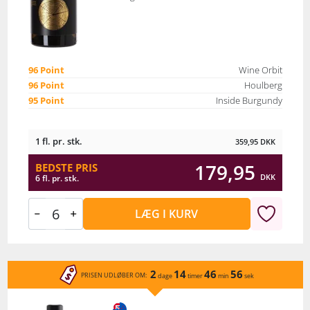
96 Point
Wine Orbit
96 Point
Houlberg
95 Point
Inside Burgundy
1 fl. pr. stk.
359,95
DKK
179,95
BEDSTE PRIS
DKK
6 fl. pr. stk.
LÆG I KURV
2
14
46
56
PRISEN UDLØBER OM:
dage
timer
min
sek