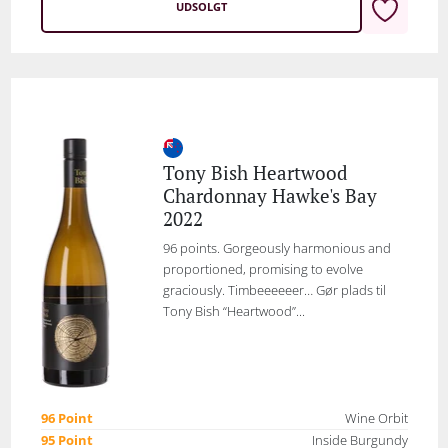
UDSOLGT
Tony Bish Heartwood
Chardonnay Hawke's Bay
2022
96 points. Gorgeously harmonious and
proportioned, promising to evolve
graciously. Timbeeeeeer… Gør plads til
Tony Bish “Heartwood”...
96 Point
Wine Orbit
95 Point
Inside Burgundy