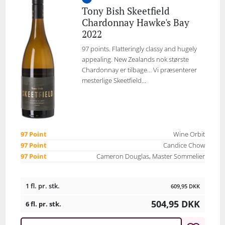
Tony Bish Skeetfield
Chardonnay Hawke's Bay
2022
97 points. Flatteringly classy and hugely
appealing. New Zealands nok største
Chardonnay er tilbage… Vi præsenterer
mesterlige Skeetfield...
97 Point
Wine Orbit
97 Point
Candice Chow
97 Point
Cameron Douglas, Master Sommelier
1 fl. pr. stk.
609,95
DKK
504,95
DKK
6 fl. pr. stk.