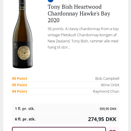
Tony Bish Heartwood
Chardonnay Hawke's Bay
2020
95 points. A classy chardonnay from a top
vintage Pletskud! Chardonnay-kongen af
New Zealand, Tony Bish, rammer alle med
hang til stor...
95 Point
Bob Campbell
95 Point
Wine Orbit
94 Point
Raymond Chan
1 fl. pr. stk.
359,95
DKK
274,95
DKK
6 fl. pr. stk.