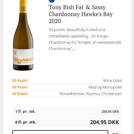
Tony Bish Fat & Sassy
Chardonnay Hawke's Bay
2020
93 points. Beautifully fruited and
immediately appealing... En konge-
Chardonnay fra ‘’kongen af newzealandsk
Chardonnay’’,...
93 Point
Wine Orbit
93 Point
Mad og Monopolet
93 Point
Winewherever, Rasmus Christensen
1 fl. pr. stk.
259,95
DKK
204,95
DKK
6 fl. pr. stk.