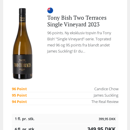
Tony Bish Two Terraces
Single Vineyard 2023
96 points. Ny eksklusiv topvin fra Tony
Bish’ ”Single Vineyard”-serie. Toprated
med 96 og 95 points fra blandt andet
James Suckling! Er du...
96 Point
Candice Chow
95 Point
James Suckling
94 Point
The Real Review
1 fl. pr. stk.
399,95
DKK
349,95
DKK
6 fl. pr. stk.