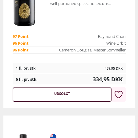
well-portioned spice and texture...
97 Point
Raymond Chan
96 Point
Wine Orbit
96 Point
Cameron Douglas, Master Sommelier
1 fl. pr. stk.
439,95
DKK
334,95
DKK
6 fl. pr. stk.
UDSOLGT