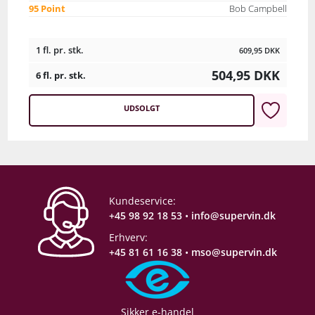
95 Point
Bob Campbell
1 fl. pr. stk.
609,95
DKK
504,95
DKK
6 fl. pr. stk.
UDSOLGT
Kundeservice:
+45 98 92 18 53
•
info@supervin.dk
Erhverv:
+45 81 61 16 38
•
mso@supervin.dk
Sikker e-handel