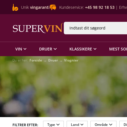
Unik
vingaranti
Kundeservice:
+45 98 92 18 53
| Erhv
VIN
DRUER
KLASSIKERE
MEST SO
Du er her:
Forside
Druer
Viognier
Type
Land
Område
Di
FILTRER EFTER: