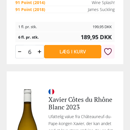
91 Point (2014)
Wine Splash!
91 Point (2018)
James Suckling
1 fl. pr. stk.
199,95
DKK
189,95
DKK
6 fl. pr. stk.
LÆG I KURV
Xavier Côtes du Rhône
Blanc 2023
Ufattelig value fra Châteauneuf-du-
Pape-kongen Xavier, der kan andet