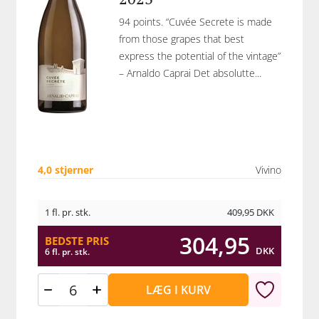
94 points. “Cuvée Secrete is made
from those grapes that best
express the potential of the vintage”
– Arnaldo Caprai Det absolutte...
4,0 stjerner
Vivino
1 fl. pr. stk.
409,95
DKK
304,95
BEDSTE PRIS
DKK
6 fl. pr. stk.
LÆG I KURV