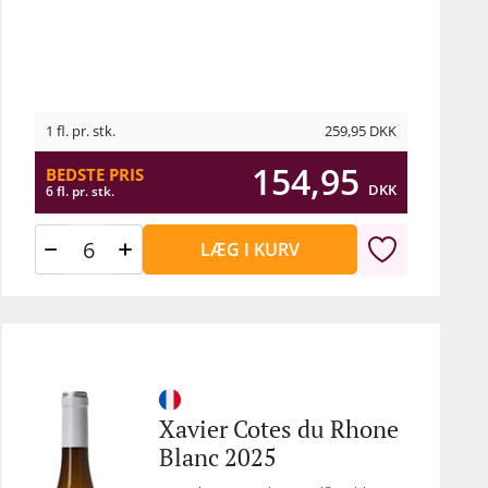
1 fl. pr. stk.
259,95
DKK
154,95
BEDSTE PRIS
DKK
6 fl. pr. stk.
LÆG I KURV
Xavier Cotes du Rhone
Blanc 2025