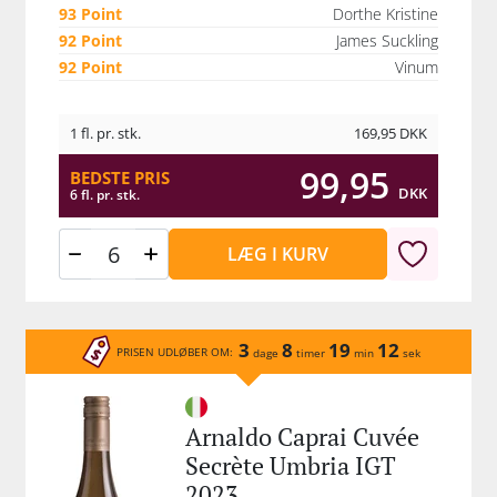
93 Point
Dorthe Kristine
92 Point
James Suckling
92 Point
Vinum
1 fl. pr. stk.
169,95
DKK
99,95
BEDSTE PRIS
DKK
6 fl. pr. stk.
LÆG I KURV
3
8
19
12
PRISEN UDLØBER OM:
dage
timer
min
sek
Arnaldo Caprai Cuvée
Secrète Umbria IGT
2023