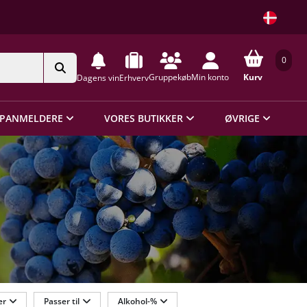
0
Gruppekøb
Min konto
Kurv
Dagens vin
Erhverv
PANMELDERE
VORES BUTIKKER
ØVRIGE
er
Passer til
Alkohol-%