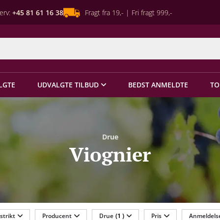
erv:
+45 81 61 16 38
Fragt fra 19,- | Fri fragt 999,-
LGTE
UDVALGTE TILBUD
BEDST ANMELDTE
TO
Drue
Viognier
strikt
Producent
Drue
(1 )
Pris
Anmeldels