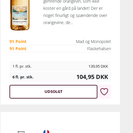
glimrende orangevin, som ikke
koster en gård på landet! Der er
noget finurligt og spændende over
orangevine, de...
91 Point
Mad og Monopolet
91 Point
Flaskehalsen
1 fl. pr. stk.
139,95
DKK
104,95
DKK
6 fl. pr. stk.
UDSOLGT