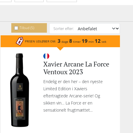
Tilbud (5)
Sorter efter:
3
8
19
12
PRISEN UDLØBER OM:
dage
timer
min
sek
Xavier Arcane La Force
Ventoux 2023
Endelig er den her – den nyeste
Limited Edition i Xaviers
eftertragtede Arcane-serie! Og
sikken vin… La Force er en
sensationelt frugtmættet...