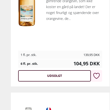
glimrende orangevin, som ikke
koster en gård på landet! Der er
noget finurligt og spændende over
orangevine, de...
1 fl. pr. stk.
139,95
DKK
104,95
DKK
6 fl. pr. stk.
UDSOLGT