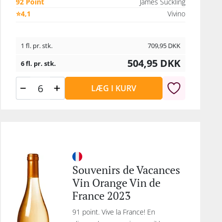
92 Point
James Suckling
⭐4,1
Vivino
1 fl. pr. stk.
709,95
DKK
504,95
DKK
6 fl. pr. stk.
LÆG I KURV
Souvenirs de Vacances
Vin Orange Vin de
France 2023
91 point. Vive la France! En