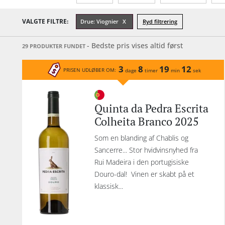
Årgang
Sødmegrad
Tannin
VALGTE FILTRE:
Drue: Viognier
Ryd filtrering
- Bedste pris vises altid først
29 PRODUKTER FUNDET
3
8
19
12
PRISEN UDLØBER OM:
dage
timer
min
sek
Quinta da Pedra Escrita
Colheita Branco 2025
Som en blanding af Chablis og
Sancerre... Stor hvidvinsnyhed fra
Rui Madeira i den portugisiske
Douro-dal! Vinen er skabt på et
klassisk...