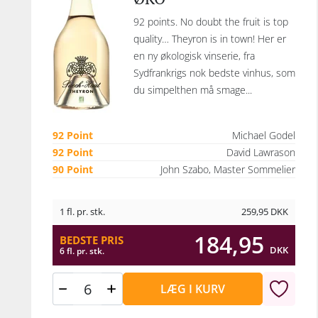
92 points. No doubt the fruit is top
quality… Theyron is in town! Her er
en ny økologisk vinserie, fra
Sydfrankrigs nok bedste vinhus, som
du simpelthen må smage...
92 Point
Michael Godel
92 Point
David Lawrason
90 Point
John Szabo, Master Sommelier
1 fl. pr. stk.
259,95
DKK
184,95
BEDSTE PRIS
DKK
6 fl. pr. stk.
LÆG I KURV