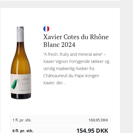
Xavier Cotes du Rhône
Blanc 2024
”A fresh, fruity and mineral wine’’ –
Xavier Vignon Forrygende lækker og
utrolig madvenlig hvidvin fra
Châteauneuf-du-Pape-kongen
Xavier, der...
1 fl. pr. stk.
169,95
DKK
154,95
DKK
6 fl. pr. stk.