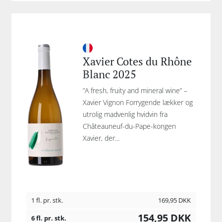
Xavier Cotes du Rhône
Blanc 2025
”A fresh, fruity and mineral wine’’ –
Xavier Vignon Forrygende lækker og
utrolig madvenlig hvidvin fra
Châteauneuf-du-Pape-kongen
Xavier, der...
1 fl. pr. stk.
169,95
DKK
154,95
DKK
6 fl. pr. stk.