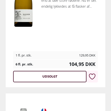
end at lave store rødvine. Nu er det
endelig lykkedes at få flasker af...
1 fl. pr. stk.
129,95
DKK
104,95
DKK
6 fl. pr. stk.
UDSOLGT