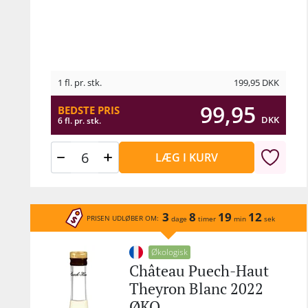
1 fl. pr. stk.
199,95
DKK
99,95
BEDSTE PRIS
DKK
6 fl. pr. stk.
LÆG I KURV
3
8
19
12
PRISEN UDLØBER OM:
dage
timer
min
sek
Økologisk
Château Puech-Haut
Theyron Blanc 2022
ØKO