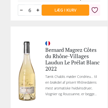
LÆG I KURV
Bernard Magrez Côtes
du Rhône-Villages
Laudun Le Prélat Blanc
2022
Tænk Chablis møder Condrieu… til
en brøkdel af prisen! Rhônedalens
mest aromatiske hvidvinsdruer,
Viognier og Roussanne, er begge...