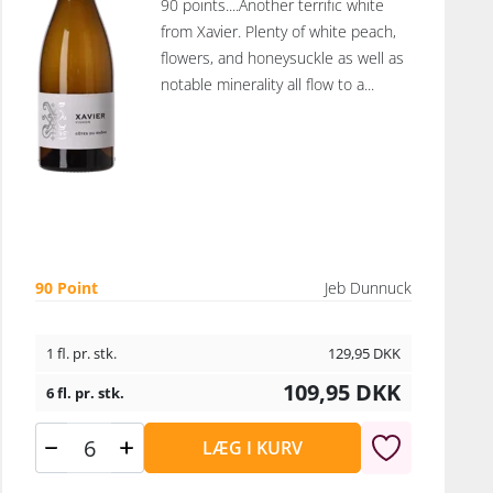
90 points....Another terrific white
from Xavier. Plenty of white peach,
flowers, and honeysuckle as well as
notable minerality all flow to a...
90 Point
Jeb Dunnuck
1 fl. pr. stk.
129,95
DKK
109,95
DKK
6 fl. pr. stk.
LÆG I KURV