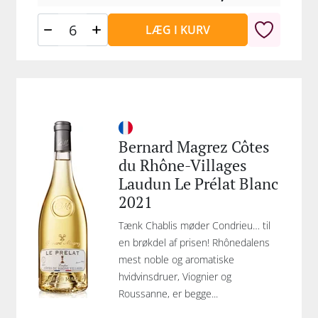
LÆG I KURV
Bernard Magrez Côtes
du Rhône-Villages
Laudun Le Prélat Blanc
2021
Tænk Chablis møder Condrieu… til
en brøkdel af prisen! Rhônedalens
mest noble og aromatiske
hvidvinsdruer, Viognier og
Roussanne, er begge...