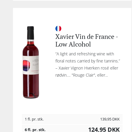
Xavier Vin de France -
Low Alcohol
”A light and refreshing wine with
floral notes carried by fine tannins.”
– Xavier Vignon Hverken rosé eller
rødvin…. "Rouge Clair", eller...
1 fl. pr. stk.
139,95
DKK
124,95
DKK
6 fl. pr. stk.