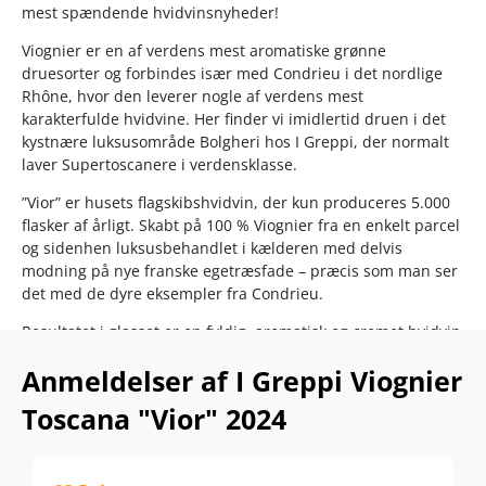
mest spændende hvidvinsnyheder!
Viognier er en af verdens mest aromatiske grønne
druesorter og forbindes især med Condrieu i det nordlige
Rhône, hvor den leverer nogle af verdens mest
karakterfulde hvidvine. Her finder vi imidlertid druen i det
kystnære luksusområde Bolgheri hos I Greppi, der normalt
laver Supertoscanere i verdensklasse.
”Vior” er husets flagskibshvidvin, der kun produceres 5.000
flasker af årligt. Skabt på 100 % Viognier fra en enkelt parcel
og sidenhen luksusbehandlet i kælderen med delvis
modning på nye franske egetræsfade – præcis som man ser
det med de dyre eksempler fra Condrieu.
Resultatet i glasset er en fyldig, aromatisk og cremet hvidvin
med noter af fersken, abrikos, appelsinblomst og en
Anmeldelser af I Greppi Viognier
fantastisk havbrise frisk mineralitet fra Middelhavet. En stor
hvidvin for dyre, der har hang til hvid Rhône eller seriøs
Toscana "Vior" 2024
hvid Bourgogne.
Lad dig ikke narre af den lave pris… I Greppi Vior 2024 har
allerede scoret 3 x 92 points fra de internationale stjerner