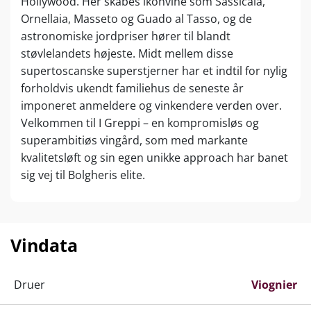
Hollywood. Her skabes ikonvine som Sassicaia,
Ornellaia, Masseto og Guado al Tasso, og de
astronomiske jordpriser hører til blandt
støvlelandets højeste. Midt mellem disse
supertoscanske superstjerner har et indtil for nylig
forholdvis ukendt familiehus de seneste år
imponeret anmeldere og vinkendere verden over.
Velkommen til I Greppi – en kompromisløs og
superambitiøs vingård, som med markante
kvalitetsløft og sin egen unikke approach har banet
sig vej til Bolgheris elite.
I Greppi blev grundlagt i 2001 af to traditionsrige
toscanske vinfamilier, Cancellieri og Landini, som
fra begyndelsen så potentialet i en håndfuld
Vindata
fremragende parceller på den berømte Via
Bolgherese. Navnet stammer fra det lokale ord
Druer
Viognier
greppo
, der betyder en skrånende bakkeside – en
direkte reference til de veldrænede vinmarker.