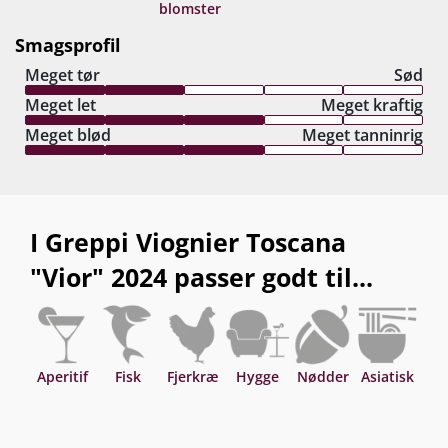
blomster
Condrieu og hvid bourgogne. Drik nu, eller gem 5-
8 år fra høståret.
Smagsprofil
Meget tør
Sød
Meget let
Meget kraftig
Meget blød
Meget tanninrig
I Greppi Viognier Toscana
"Vior" 2024 passer godt til...
Aperitif
Fisk
Fjerkræ
Hygge
Nødder
Asiatisk