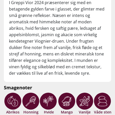
I Greppi Vior 2024 præsenterer sig med en
betagende gylden farve i glasset, der glimter med
små grønne reflekser. Næsen er intens og
aromatisk med himmelske noter af moden
abrikos, hvid fersken og saftig pære, ledsaget af
appelsinblomst, jasmin og akacie som virkelig
kendetegner Viognier-druen. Under frugten
dukker fine noter frem af vanilje, frisk fløde og et
strejf af honning, mens en diskret mineralsk tone
tilfører elegance og kompleksitet. I munden er
vinen fyldig og silkeblød med en cremet tekstur,
der vækkes til live af en frisk, levende syre.
Smagen domineres af moden stenfrugt,
honningmelon, pære og eksotiske nuancer af
Smagenoter
mango og ananas. Den delvise fadlagring
bidrager med et touch af vanilje og ristede
mandler i den lange eftersmag. Et verdensklasse-
glas til prisen og en klar anbefaling til fans af
Abrikos
Honning
Hvide
Mango
Vanilje
Våde sten