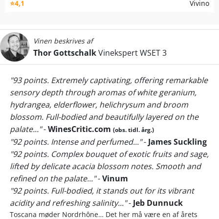
⭐4,1
Vivino
Vinen beskrives af
Thor Gottschalk
Vinekspert WSET 3
"93 points. Extremely captivating, offering remarkable
sensory depth through aromas of white geranium,
hydrangea, elderflower, helichrysum and broom
blossom. Full-bodied and beautifully layered on the
palate..."
-
WinesCritic.com
(obs. tidl. årg.)
"92 points. Intense and perfumed..."
-
James Suckling
"92 points. Complex bouquet of exotic fruits and sage,
lifted by delicate acacia blossom notes. Smooth and
refined on the palate..."
-
Vinum
"92 points. Full-bodied, it stands out for its vibrant
acidity and refreshing salinity..."
-
Jeb Dunnuck
Toscana møder Nordrhône… Det her må være en af årets