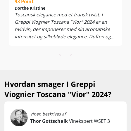
93 Point
James Suckling, Vinum og Jeb Dunnuck!
Dorthe Kristine
Toscansk elegance med et fransk twist. I
Vi skal advare om meget få flasker fra denne kultproduktion.
Greppi Viognier Toscana “Vior” 2024 er en
…
hvidvin, der imponerer med sin aromatiske
Nyd den til stegte fisk og skaldyr, tapas, fjerkræ, lyst kød,
intensitet og silkebløde elegance. Duften og
svampe og nøddeagtige oste. Servér ved 10-13°C.
smagen byder på modne abrikoser, hvid
fersken, pære og citrus, elegant suppleret af
←
→
hvide blomster og et diskret strejf af honning.
Den cremede tekstur balanceres flot af en
frisk syre og en fin mineralsk afslutning, som
giver vinen både dybde og en imponerende
Hvordan smager I Greppi
friskhed. En karakterfuld Viognier, der passer
Viognier Toscana "Vior" 2024?
perfekt til fisk, skaldyr, lyst fjerkræ eller blot
som et eksklusivt glas på terrassen.
Vinen beskrives af
Thor Gottschalk
Vinekspert WSET 3