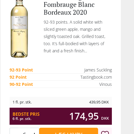
Fombrauge Blanc
Bordeaux 2020
92-93 points. A solid white with
sliced green apple, mango and
slightly toasted oak. Grilled toast,
too. It’s full-bodied with layers of
fruit and a fresh finish...
92-93 Point
James Suckling
92 Point
Tastingbook.com
90-92 Point
Vinous
1 fl. pr. stk.
439,95
DKK
174,95
BEDSTE PRIS
DKK
6 fl. pr. stk.