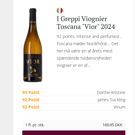
I Greppi Viognier
Toscana "Vior" 2024
92 points. Intense and perfumed...
Toscana møder Nordrhône… Det
her må være en af årets mest
spændende hvidvinsnyheder!
Viognier er en af...
93 Point
Dorthe Kristine
92 Point
James Suckling
92 Point
Vinum
1 fl. pr. stk.
169,95
DKK