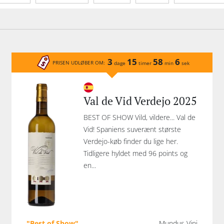
Tannin
Mousserende type
Økologisk
Lukk
3
15
58
6
PRISEN UDLØBER OM:
dage
timer
min
sek
Val de Vid Verdejo 2025
BEST OF SHOW Vild, vildere... Val de
Vid! Spaniens suverænt største
Verdejo-køb finder du lige her.
Tidligere hyldet med 96 points og
en...
"Best of Show"
Mundus Vini