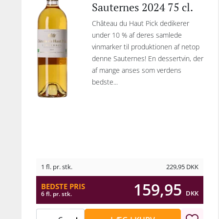
Sauternes 2024 75 cl.
Château du Haut Pick dedikerer
under 10 % af deres samlede
vinmarker til produktionen af netop
denne Sauternes! En dessertvin, der
af mange anses som verdens
bedste...
1 fl. pr. stk.
229,95
DKK
159,95
BEDSTE PRIS
DKK
6 fl. pr. stk.