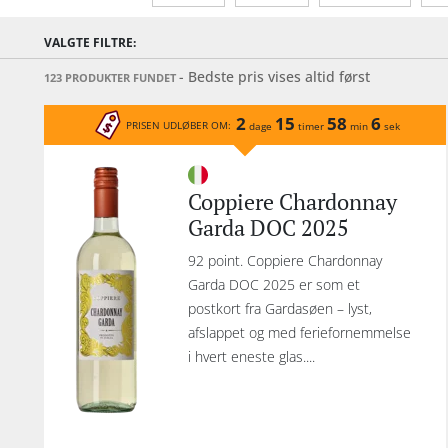
Alkohol-%
Årgang
Sødmegrad
VALGTE FILTRE:
- Bedste pris vises altid først
123 PRODUKTER FUNDET
2
15
58
6
PRISEN UDLØBER OM:
dage
timer
min
sek
Coppiere Chardonnay
Garda DOC 2025
92 point. Coppiere Chardonnay
Garda DOC 2025 er som et
postkort fra Gardasøen – lyst,
afslappet og med feriefornemmelse
i hvert eneste glas....