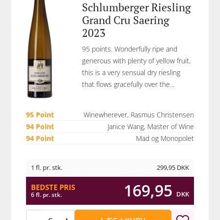
Schlumberger Riesling
Grand Cru Saering
2023
95 points. Wonderfully ripe and
generous with plenty of yellow fruit,
this is a very sensual dry riesling
that flows gracefully over the...
95 Point
Winewherever, Rasmus Christensen
94 Point
Janice Wang, Master of Wine
94 Point
Mad og Monopolet
1 fl. pr. stk.
299,95
DKK
169,95
BEDSTE PRIS
DKK
6 fl. pr. stk.