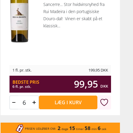
Sancerre... Stor hvidvinsnyhed fra
Rui Madeira i den portugisiske
Douro-dal! Vinen er skabt på et
klassisk...
1 fl. pr. stk.
199,95
DKK
99,95
BEDSTE PRIS
DKK
6 fl. pr. stk.
LÆG I KURV
2
15
58
6
PRISEN UDLØBER OM:
dage
timer
min
sek