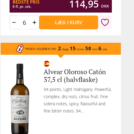
114,95
BEDSTE PRIS
DKK
6 fl. pr. stk.
LÆG I KURV
2
15
58
6
PRISEN UDLØBER OM:
dage
timer
min
sek
Alvear Oloroso Catón
37,5 cl (halvflaske)
94 points. Light mahogany. Powerful,
complex, dry nuts, citrus fruit. Fine
solera notes, spicy, flavourful and
fine bitter notes. 94...