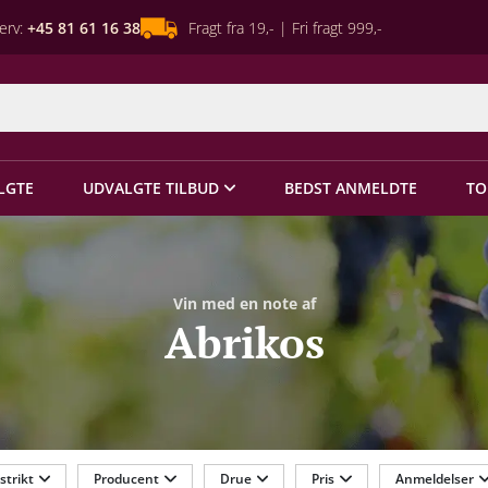
erv:
+45 81 61 16 38
Fragt fra 19,- | Fri fragt 999,-
LGTE
UDVALGTE TILBUD
BEDST ANMELDTE
TO
Vin med en note af
Abrikos
strikt
Producent
Drue
Pris
Anmeldelser