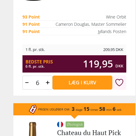
93 Point
Wine Orbit
91 Point
Cameron Douglas, Master Sommelier
91 Point
Jyllands Posten
1 fl. pr. stk.
209,95
DKK
119,95
BEDSTE PRIS
DKK
6 fl. pr. stk.
LÆG I KURV
3
15
58
6
PRISEN UDLØBER OM:
dage
timer
min
sek
Økologisk
Chateau du Haut Pick