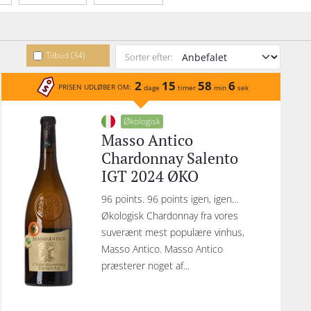
etype
Emballage
Indhold
Tilbud (34)
Sorter efter:
2
15
58
6
PRISEN UDLØBER OM:
dage
timer
min
sek
Økologisk
Masso Antico
Chardonnay Salento
IGT 2024 ØKO
96 points. 96 points igen, igen…
Økologisk Chardonnay fra vores
suverænt mest populære vinhus,
Masso Antico. Masso Antico
præsterer noget af...