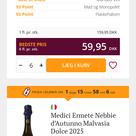
93 Point
Mad og Monopolet
92 Point
Flaskehalsen
1 fl. pr. stk.
159,95
DKK
59,95
BEDSTE PRIS
DKK
6 fl. pr. stk.
LÆG I KURV
1
15
58
6
PRISEN UDLØBER OM:
dage
timer
min
sek
Medici Ermete Nebbie
d’Autunno Malvasia
Dolce 2025