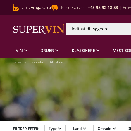
Unik
vingaranti
Kundeservice:
+45 98 92 18 53
| Erhv
VIN
DRUER
KLASSIKERE
MEST SO
Du er her:
Forside
Abrikos
Type
Land
Område
Di
FILTRER EFTER: