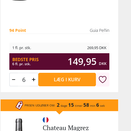
94 Point
Guia Peñin
1 fl. pr. stk.
269,95
DKK
149,95
BEDSTE PRIS
DKK
6 fl. pr. stk.
LÆG I KURV
2
15
58
6
PRISEN UDLØBER OM:
dage
timer
min
sek
Chateau Magrez