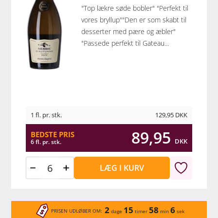
"Top lækre søde bobler" "Perfekt til
vores bryllup""Den er som skabt til
desserter med pære og æbler"
"Passede perfekt til Gateau...
1 fl. pr. stk.
129,95
DKK
89,95
BEDSTE PRIS
DKK
6 fl. pr. stk.
LÆG I KURV
2
15
58
6
PRISEN UDLØBER OM:
dage
timer
min
sek