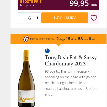
99,95
BEDSTE PRIS
DKK
6 fl. pr. stk.
LÆG I KURV
2
15
58
6
PRISEN UDLØBER OM:
dage
timer
min
sek
Tony Bish Fat & Sassy
Chardonnay 2023
93 points. This is immediately
appealing on the nose with golden
peach, mango, pineapple and
roasted hazelnut aromas … Upfront
and...