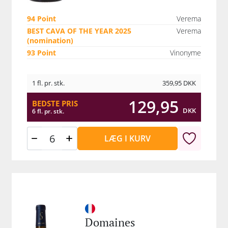
94 Point
Verema
BEST CAVA OF THE YEAR 2025
Verema
(nomination)
93 Point
Vinonyme
1 fl. pr. stk.
359,95
DKK
129,95
BEDSTE PRIS
DKK
6 fl. pr. stk.
LÆG I KURV
Domaines