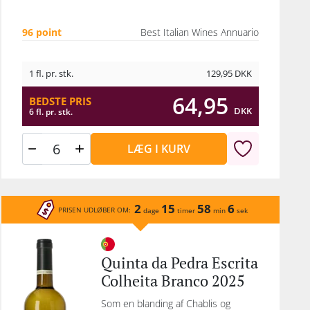
96 point
Best Italian Wines Annuario
1 fl. pr. stk.
129,95
DKK
64,95
BEDSTE PRIS
DKK
6 fl. pr. stk.
LÆG I KURV
2
15
58
6
PRISEN UDLØBER OM:
dage
timer
min
sek
Quinta da Pedra Escrita
Colheita Branco 2025
Som en blanding af Chablis og