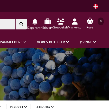
0
Gruppekøb
Min konto
Kurv
Dagens vin
Erhverv
PANMELDERE
VORES BUTIKKER
ØVRIGE
Passer til
Alkoholfri