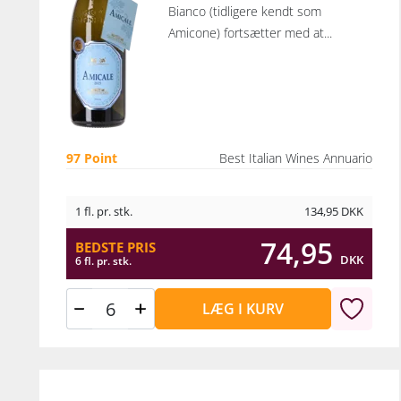
Bianco (tidligere kendt som
Amicone) fortsætter med at...
97 Point
Best Italian Wines Annuario
1 fl. pr. stk.
134,95
DKK
74,95
BEDSTE PRIS
DKK
6 fl. pr. stk.
LÆG I KURV