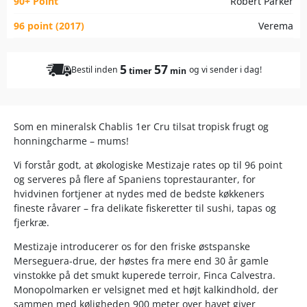
90+ Point
Robert Parker
96 point (2017)
Verema
5
57
Bestil inden
og vi sender i dag!
timer
min
Som en mineralsk Chablis 1er Cru tilsat tropisk frugt og
honningcharme – mums!
Vi forstår godt, at økologiske Mestizaje rates op til 96 point
og serveres på flere af Spaniens toprestauranter, for
hvidvinen fortjener at nydes med de bedste køkkeners
fineste råvarer – fra delikate fiskeretter til sushi, tapas og
fjerkræ.
Mestizaje introducerer os for den friske østspanske
Merseguera-drue, der høstes fra mere end 30 år gamle
vinstokke på det smukt kuperede terroir, Finca Calvestra.
Monopolmarken er velsignet med et højt kalkindhold, der
sammen med køligheden 900 meter over havet giver