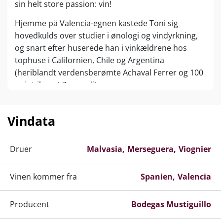
sin helt store passion: vin!
Hjemme på Valencia-egnen kastede Toni sig
hovedkulds over studier i ønologi og vindyrkning,
og snart efter huserede han i vinkældrene hos
tophuse i Californien, Chile og Argentina
(heriblandt verdensberømte Achaval Ferrer og 100
point-ikonet Zuccardi).
Toni var klar. Og tog særligt én observation med sig
hjem til Østspanien: at mange af verdens største
Vindata
vine var lavet på lokale druesorter! Hans eget valg
faldt på to regionale specialiteter, hvidvinsdruen
Druer
Malvasia
Merseguera
Viognier
Merseguera og rødvinsdruen Bobal.
Ingen af druene blev dengang regnet for noget, da
Vinen kommer fra
Spanien
Valencia
de lokale Valencia-producenter med hjælp fra
kunstvanding og hed dalvarme prioriterede størst
Producent
Bodegas Mustiguillo
mulige høstudbytter med henblik på produktion af