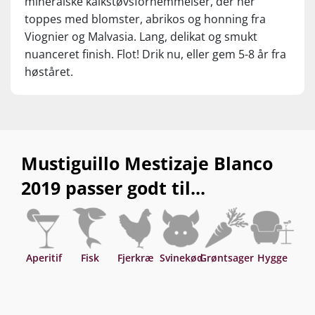
mineralske kalkstøvsfornemmelser, der her
toppes med blomster, abrikos og honning fra
Viognier og Malvasia. Lang, delikat og smukt
nuanceret finish. Flot! Drik nu, eller gem 5-8 år fra
høståret.
Mustiguillo Mestizaje Blanco
2019 passer godt til...
Aperitif
Fisk
Fjerkræ
Svinekød
Grøntsager
Hygge
Asi