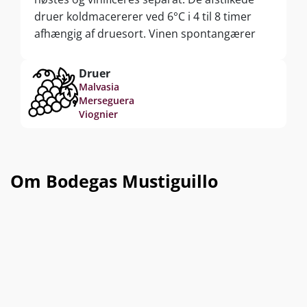
druer koldmacererer ved 6°C i 4 til 8 timer
afhængig af druesort. Vinen spontangærer
herefter på ståltanke med frugtbevarende
temperaturstyring mellem 10 og 16°C. Efter
Druer
endt gæring modner vinen yderligere 8
Malvasia
Merseguera
måneder i kontakt med de fine gærrester, der
Viognier
afgiver ekstra fedme og kompleksitet til den
færdige vin.
Om Bodegas Mustiguillo