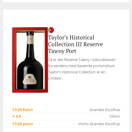
Taylor’s Historical
Collection III Reserve
Tawny Port
Så er der Reserve Tawny i luksusklassen
fra verdens mest berømte portvinshus!
Taylor’s Historical Collection er en
Limited...
17/20 Point
Grandes Escolhas
⭐ 4,0
Vivino
17/20 point
Vinho Grandes Escolhas