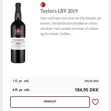
Taylor's LBV 2019
Dyb rubinrød med levende lilla detaljer på
kanten. Førstehåndsindtrykket er intens
skovbær med sprøde aromaer af solbær
og brombær. Duften...
1 fl. pr. stk.
209,95
DKK
184,95
DKK
6 fl. pr. stk.
UDSOLGT