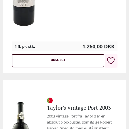
1.260,00
DKK
1 fl. pr. stk.
UDSOLGT
Taylor's Vintage Port 2003
2003 Vintage Port fra Taylor´s er en
absolut blockbuster, som ifølge Robert
Parker, "med stolthed vil stå skulder til