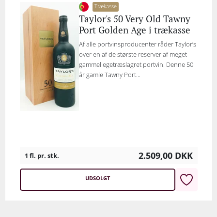
Trækasse
Taylor's 50 Very Old Tawny
Port Golden Age i trækasse
Af alle portvinsproducenter råder Taylor’s
over en af de største reserver af meget
gammel egetræslagret portvin. Denne 50
år gamle Tawny Port...
2.509,00
DKK
1 fl. pr. stk.
UDSOLGT