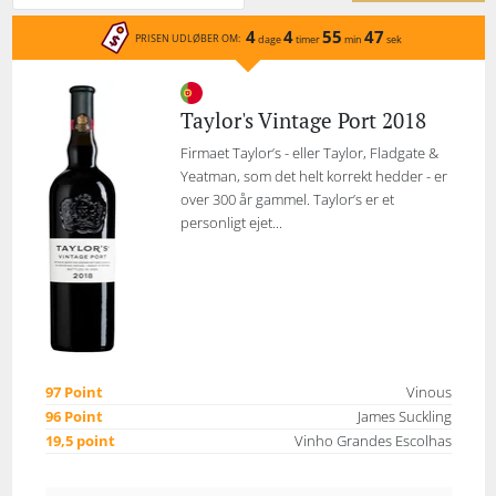
4
4
55
47
PRISEN UDLØBER OM:
dage
timer
min
sek
Taylor's Vintage Port 2018
Firmaet Taylor’s - eller Taylor, Fladgate &
Yeatman, som det helt korrekt hedder - er
over 300 år gammel. Taylor’s er et
personligt ejet...
97 Point
Vinous
96 Point
James Suckling
19,5 point
Vinho Grandes Escolhas