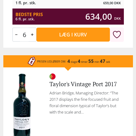
1 fl. pr. stk.
659,00
DKK
634,00
BEDSTE PRIS
DKK
6 fl. pr. stk.
LÆG I KURV
4
4
55
47
PRISEN UDLØBER OM:
dage
timer
min
sek
Taylor's Vintage Port 2017
Adrian Bridge, Managing Director: “The
2017 displays the fine focused fruit and
floral dimension typical of Taylor’s but
with the scale and...