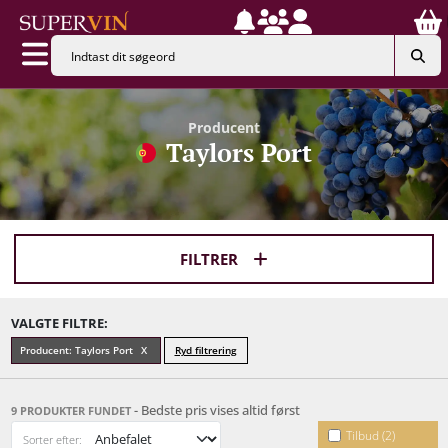
Producent
Taylors Port
FILTRER
VALGTE FILTRE:
Producent: Taylors Port
Ryd filtrering
- Bedste pris vises altid først
9 PRODUKTER FUNDET
Tilbud (2)
Sorter efter: