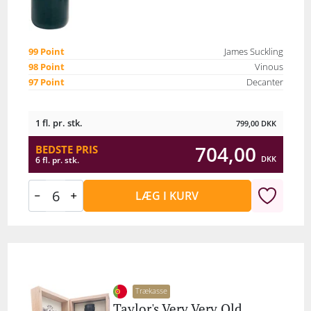
99 Point
James Suckling
98 Point
Vinous
97 Point
Decanter
1 fl. pr. stk.
799,00
DKK
704,00
BEDSTE PRIS
DKK
6 fl. pr. stk.
LÆG I KURV
Trækasse
Taylor's Very Very Old