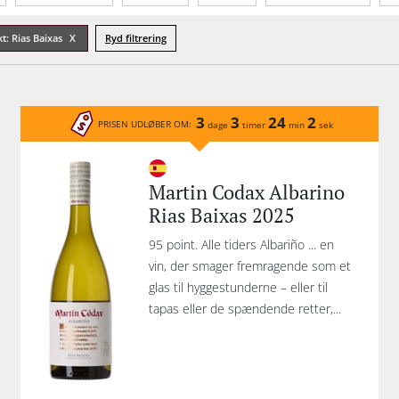
Sødmegrad
Tannin
Mousserende type
Lu
kt: Rias Baixas
Ryd filtrering
3
3
24
2
PRISEN UDLØBER OM:
dage
timer
min
sek
Martin Codax Albarino
Rias Baixas 2025
95 point. Alle tiders Albariño ... en
vin, der smager fremragende som et
glas til hyggestunderne – eller til
tapas eller de spændende retter,...