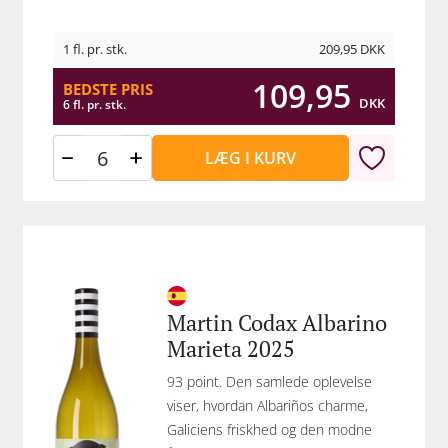
1 fl. pr. stk.
209,95
DKK
109,95
BEDSTE PRIS
DKK
6 fl. pr. stk.
LÆG I KURV
Martin Codax Albarino
Marieta 2025
93 point. Den samlede oplevelse
viser, hvordan Albariños charme,
Galiciens friskhed og den modne