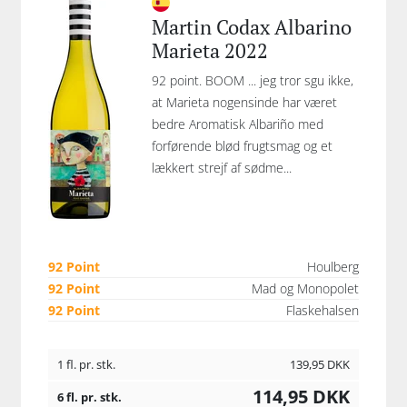
Martin Codax Albarino
Marieta 2022
92 point. BOOM ... jeg tror sgu ikke,
at Marieta nogensinde har været
bedre Aromatisk Albariño med
forførende blød frugtsmag og et
lækkert strejf af sødme...
92 Point
Houlberg
92 Point
Mad og Monopolet
92 Point
Flaskehalsen
1 fl. pr. stk.
139,95
DKK
114,95
DKK
6 fl. pr. stk.