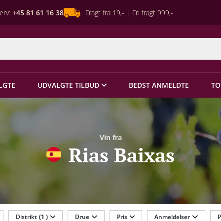
erv:
+45 81 61 16 38
Fragt fra 19,- | Fri fragt 999,-
LGTE
UDVALGTE TILBUD
BEDST ANMELDTE
TO
Vin fra
Rias Baixas
Distrikt
(1 )
Drue
Pris
Anmeldelser
P