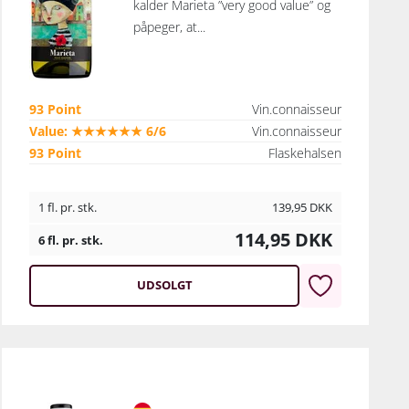
kalder Marieta ”very good value” og
påpeger, at...
93 Point
Vin.connaisseur
Value: ★★★★★★ 6/6
Vin.connaisseur
93 Point
Flaskehalsen
1 fl. pr. stk.
139,95
DKK
114,95
DKK
6 fl. pr. stk.
UDSOLGT