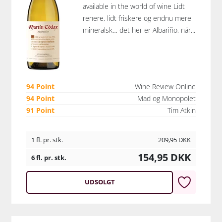
available in the world of wine Lidt
renere, lidt friskere og endnu mere
mineralsk… det her er Albariño, når...
94 Point
Wine Review Online
94 Point
Mad og Monopolet
91 Point
Tim Atkin
1 fl. pr. stk.
209,95
DKK
154,95
DKK
6 fl. pr. stk.
UDSOLGT