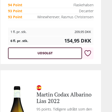
94 Point
Flaskehalsen
93 Point
Decanter
93 Point
Winewherever, Rasmus Christensen
1 fl. pr. stk.
209,95
DKK
154,95
DKK
6 fl. pr. stk.
UDSOLGT
Martin Codax Albarino
Lias 2022
95 points. Tidligere udråbt som den