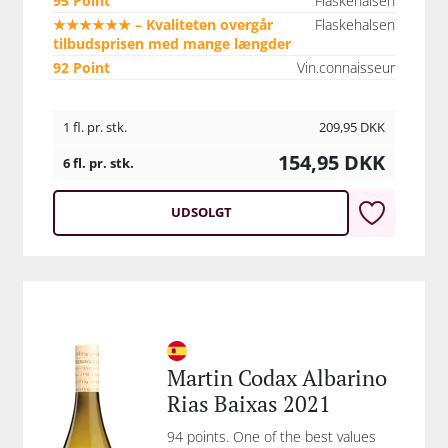
95 Point
Flaskehalsen
★★★★★★ – Kvaliteten overgår
Flaskehalsen
tilbudsprisen med mange længder
92 Point
Vin.connaisseur
1 fl. pr. stk.
209,95
DKK
154,95
DKK
6 fl. pr. stk.
UDSOLGT
Martin Codax Albarino
Rias Baixas 2021
94 points. One of the best values