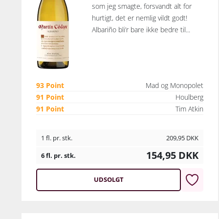
som jeg smagte, forsvandt alt for
hurtigt, det er nemlig vildt godt!
Albariño bli’r bare ikke bedre til...
93 Point
Mad og Monopolet
91 Point
Houlberg
91 Point
Tim Atkin
1 fl. pr. stk.
209,95
DKK
154,95
DKK
6 fl. pr. stk.
UDSOLGT