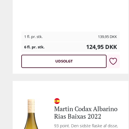
1 fl. pr. stk.
139,95
DKK
124,95
DKK
6 fl. pr. stk.
UDSOLGT
Martin Codax Albarino
Rias Baixas 2022
93 point. Den sidste flaske af disse,