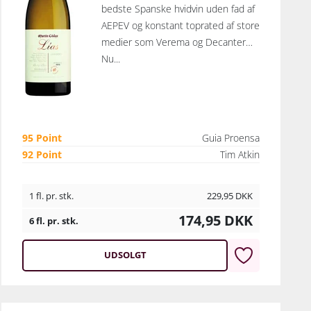
bedste Spanske hvidvin uden fad af
AEPEV og konstant toprated af store
medier som Verema og Decanter…
Nu...
95 Point
Guia Proensa
92 Point
Tim Atkin
1 fl. pr. stk.
229,95
DKK
174,95
DKK
6 fl. pr. stk.
UDSOLGT