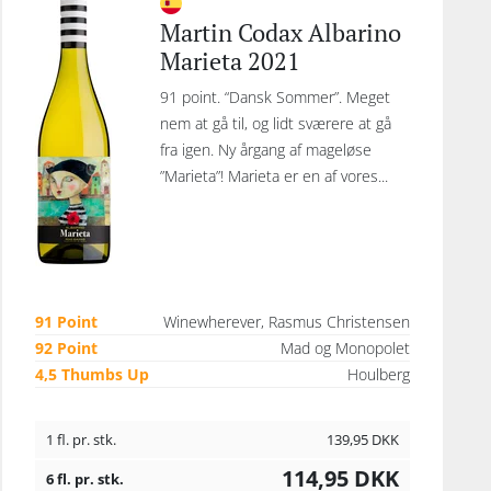
Martin Codax Albarino
Marieta 2021
91 point. “Dansk Sommer”. Meget
nem at gå til, og lidt sværere at gå
fra igen. Ny årgang af mageløse
”Marieta”! Marieta er en af vores...
91 Point
Winewherever, Rasmus Christensen
92 Point
Mad og Monopolet
4,5 Thumbs Up
Houlberg
1 fl. pr. stk.
139,95
DKK
114,95
DKK
6 fl. pr. stk.