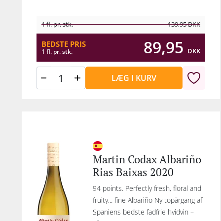
1 fl. pr. stk.
139,95
DKK
89,95
BEDSTE PRIS
DKK
1 fl. pr. stk.
LÆG I KURV
Martin Codax Albariño
Rias Baixas 2020
94 points. Perfectly fresh, floral and
fruity... fine Albariño Ny topårgang af
Spaniens bedste fadfrie hvidvin –