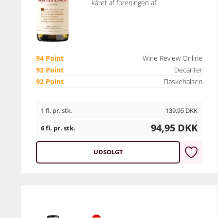
kåret af foreningen af...
94 Point
Wine Review Online
92 Point
Decanter
92 Point
Flaskehalsen
1 fl. pr. stk.
139,95
DKK
94,95
DKK
6 fl. pr. stk.
UDSOLGT