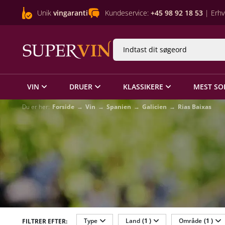
Unik
vingaranti
Kundeservice:
+45 98 92 18 53
| Erhv
VIN
DRUER
KLASSIKERE
MEST SO
Du er her:
Forside
Vin
Spanien
Galicien
Rias Baixas
Type
Land
(1 )
Område
(1 )
FILTRER EFTER: