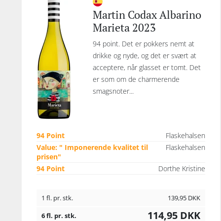
Martin Codax Albarino
Marieta 2023
94 point. Det er pokkers nemt at
drikke og nyde, og det er svært at
acceptere, når glasset er tomt. Det
er som om de charmerende
smagsnoter...
94 Point
Flaskehalsen
Value: " Imponerende kvalitet til
Flaskehalsen
prisen"
94 Point
Dorthe Kristine
1 fl. pr. stk.
139,95
DKK
114,95
DKK
6 fl. pr. stk.