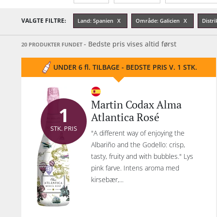
Restflasker
Alkohol-%
Årgang
VALGTE FILTRE:
Land: Spanien
Område: Galicien
Distri
- Bedste pris vises altid først
20 PRODUKTER FUNDET
UNDER 6 fl. TILBAGE - BEDSTE PRIS V. 1 STK.
Martin Codax Alma
1
Atlantica Rosé
STK. PRIS
"A different way of enjoying the
Albariño and the Godello: crisp,
tasty, fruity and with bubbles." Lys
pink farve. Intens aroma med
kirsebær,...