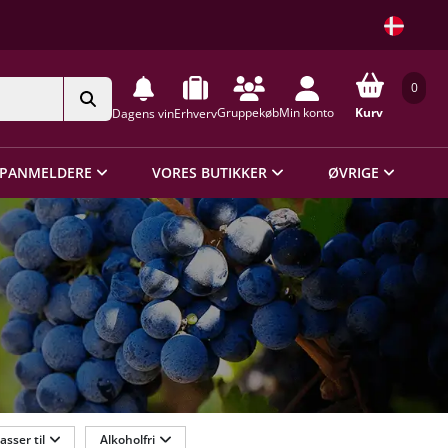
0
Gruppekøb
Min konto
Kurv
Dagens vin
Erhverv
PANMELDERE
VORES BUTIKKER
ØVRIGE
asser til
Alkoholfri