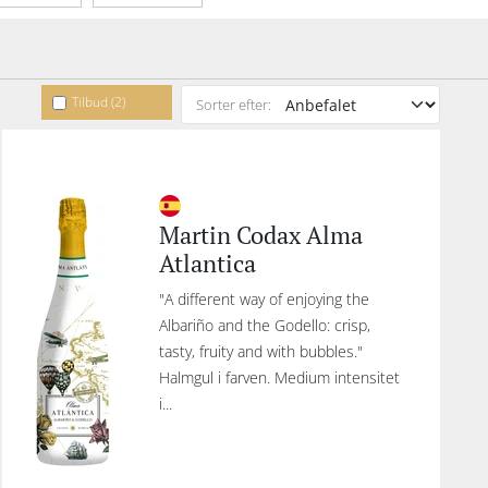
kketype
Tilbud (2)
Sorter efter:
Martin Codax Alma
Atlantica
"A different way of enjoying the
Albariño and the Godello: crisp,
tasty, fruity and with bubbles."
Halmgul i farven. Medium intensitet
i...