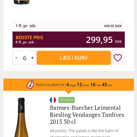
1 fl. pr. stk.
449,95
DKK
299,95
BEDSTE PRIS
DKK
6 fl. pr. stk.
LÆG I KURV
4
12
16
45
PRISEN UDLØBER OM:
dage
timer
min
sek
Økologisk
Barmes-Buecher Leimental
Riesling Vendanges Tardives
2015 50 cl
94 points. The palate is like the balm of