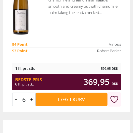
chamomile and lemon marmalade,
smooth and creamy but with chamomile
balm taking the lead, checked...
94 Point
Vinous
93 Point
Robert Parker
1 fl. pr. stk.
599,95
DKK
369,95
BEDSTE PRIS
DKK
6 fl. pr. stk.
LÆG I KURV