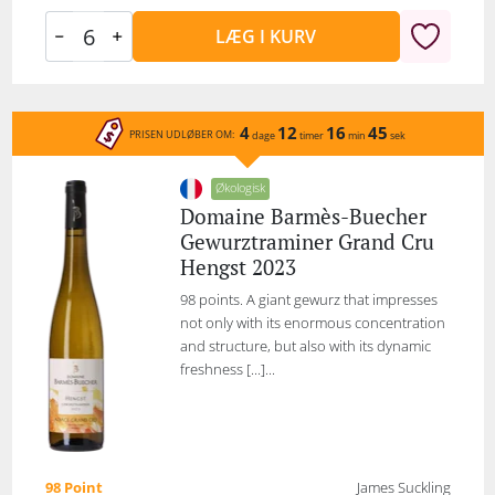
LÆG I KURV
4
12
16
45
PRISEN UDLØBER OM:
dage
timer
min
sek
Økologisk
Domaine Barmès-Buecher
Gewurztraminer Grand Cru
Hengst 2023
98 points. A giant gewurz that impresses
not only with its enormous concentration
and structure, but also with its dynamic
freshness [...]...
98 Point
James Suckling