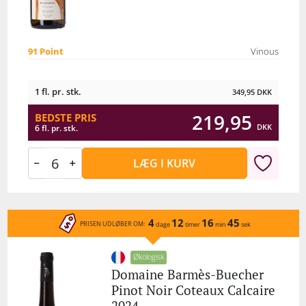
91 Point
Vinous
1 fl. pr. stk.
349,95
DKK
219,95
BEDSTE PRIS
DKK
6 fl. pr. stk.
LÆG I KURV
4
12
16
45
PRISEN UDLØBER OM:
dage
timer
min
sek
Økologisk
Domaine Barmès-Buecher
Pinot Noir Coteaux Calcaire
2024