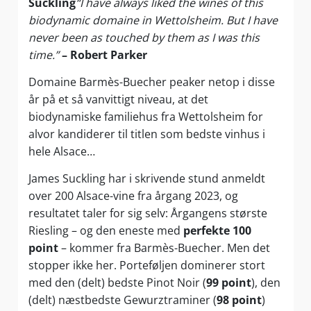
Suckling
“I have always liked the wines of this
biodynamic domaine in Wettolsheim. But I have
never been as touched by them as I was this
time.”
– Robert Parker
Domaine Barmès-Buecher peaker netop i disse
år på et så vanvittigt niveau, at det
biodynamiske familiehus fra Wettolsheim for
alvor kandiderer til titlen som bedste vinhus i
hele Alsace…
James Suckling har i skrivende stund anmeldt
over 200 Alsace-vine fra årgang 2023, og
resultatet taler for sig selv: Årgangens største
Riesling – og den eneste med
perfekte 100
point
– kommer fra Barmès-Buecher. Men det
stopper ikke her. Porteføljen dominerer stort
med den (delt) bedste Pinot Noir (
99 point
), den
(delt) næstbedste Gewurztraminer (
98 point
)