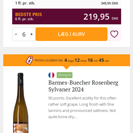
1 fl. pr. stk.
349,95
DKK
219,95
BEDSTE PRIS
DKK
6 fl. pr. stk.
LÆG I KURV
4
12
16
45
PRISEN UDLØBER OM:
dage
timer
min
sek
Økologisk
Barmes-Buecher Rosenberg
Sylvaner 2024
95 points. Excellent acidity for this often
rather soft grape. Long finish with fine
tannins and pronounced saltiness. Not
quite bone dry,...