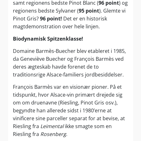
samt regionens bedste Pinot Blanc (
96 point
) og
regionens bedste Sylvaner (
95 point
). Glemte vi
Pinot Gris?
96 point!
Det er en historisk
magtdemonstration over hele linjen.
Biodynamisk Spitzenklasse!
Domaine Barmès-Buecher blev etableret i 1985,
da Geneviève Buecher og François Barmès ved
deres ægteskab havde forenet de to
traditionsrige Alsace-familiers jordbesiddelser.
François Barmès var en visionær pioner. På et
tidspunkt, hvor Alsace-vin primært drejede sig
om om druenavne (Riesling, Pinot Gris osv.),
begyndte han allerede sidst i 1980’erne at
vinificere sine parceller separat for at bevise, at
Riesling fra
Leimental
ikke smagte som en
Riesling fra
Rosenberg
.