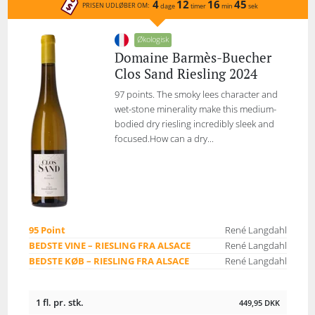
4
12
16
45
PRISEN UDLØBER OM:
dage
timer
min
sek
Økologisk
Domaine Barmès-Buecher
Clos Sand Riesling 2024
97 points. The smoky lees character and
wet-stone minerality make this medium-
bodied dry riesling incredibly sleek and
focused.How can a dry...
95 Point
René Langdahl
BEDSTE VINE – RIESLING FRA ALSACE
René Langdahl
BEDSTE KØB – RIESLING FRA ALSACE
René Langdahl
1 fl. pr. stk.
449,95
DKK