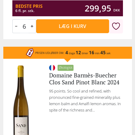
299,95
BEDSTE PRIS
DKK
6 fl. pr. stk.
LÆG I KURV
4
12
16
45
PRISEN UDLØBER OM:
dage
timer
min
sek
Økologisk
Domaine Barmès-Buecher
Clos Sand Pinot Blanc 2024
95 points. So cool and refined, with
pronounced fine-grained minerality plus
lemon balm and Amalfi lemon aromas. In
spite of the richness and...