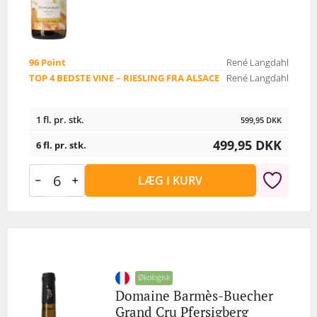
96 Point
René Langdahl
TOP 4 BEDSTE VINE – RIESLING FRA ALSACE
René Langdahl
1 fl. pr. stk.
599,95
DKK
499,95
DKK
6 fl. pr. stk.
LÆG I KURV
Økologisk
Domaine Barmès-Buecher
Grand Cru Pfersigberg