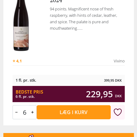
94 points. Magnificent nose of fresh
raspberry, with hints of cedar, leather,
and spice. The palate is pure and
mouthwatering......
⭐ 4,1
Vivino
1 fl. pr. stk.
399,95
DKK
229,95
BEDSTE PRIS
DKK
6 fl. pr. stk.
LÆG I KURV