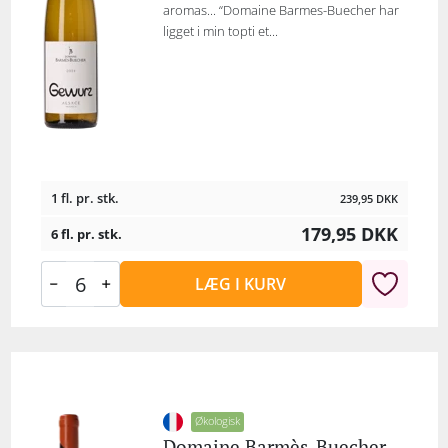
aromas... “Domaine Barmes-Buecher har
ligget i min topti et...
1 fl. pr. stk.
239,95
DKK
179,95
DKK
6 fl. pr. stk.
LÆG I KURV
Økologisk
Domaine Barmès-Buecher