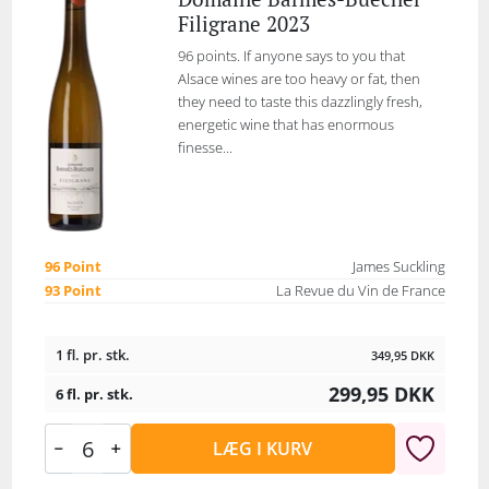
Filigrane 2023
96 points. If anyone says to you that
Alsace wines are too heavy or fat, then
they need to taste this dazzlingly fresh,
energetic wine that has enormous
finesse...
96 Point
James Suckling
93 Point
La Revue du Vin de France
1 fl. pr. stk.
349,95
DKK
299,95
DKK
6 fl. pr. stk.
LÆG I KURV