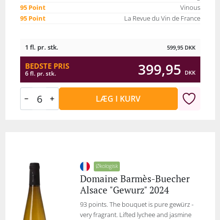
95 Point
Vinous
95 Point
La Revue du Vin de France
1 fl. pr. stk.
599,95
DKK
399,95
BEDSTE PRIS
DKK
6 fl. pr. stk.
LÆG I KURV
Økologisk
Domaine Barmès-Buecher
Alsace "Gewurz" 2024
93 points. The bouquet is pure gewürz -
very fragrant. Lifted lychee and jasmine