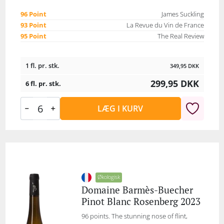
96 Point
James Suckling
93 Point
La Revue du Vin de France
95 Point
The Real Review
1 fl. pr. stk.
349,95
DKK
299,95
DKK
6 fl. pr. stk.
LÆG I KURV
Økologisk
Domaine Barmès-Buecher
Pinot Blanc Rosenberg 2023
96 points. The stunning nose of flint,