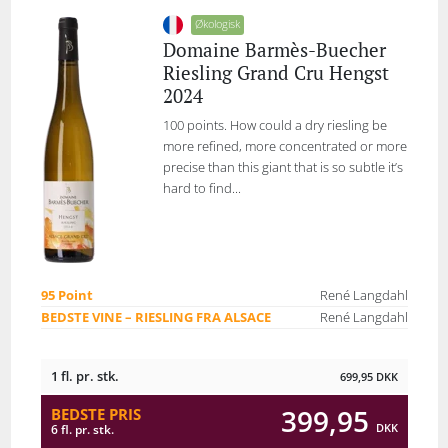
Økologisk
Domaine Barmès-Buecher
Riesling Grand Cru Hengst
2024
100 points. How could a dry riesling be
more refined, more concentrated or more
precise than this giant that is so subtle it’s
hard to find...
95 Point
René Langdahl
BEDSTE VINE – RIESLING FRA ALSACE
René Langdahl
1 fl. pr. stk.
699,95
DKK
399,95
BEDSTE PRIS
DKK
6 fl. pr. stk.