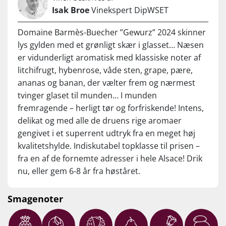
Isak Broe
Vinekspert DipWSET
Domaine Barmès-Buecher ”Gewurz” 2024 skinner
lys gylden med et grønligt skær i glasset… Næsen
er vidunderligt aromatisk med klassiske noter af
litchifrugt, hybenrose, våde sten, grape, pære,
ananas og banan, der vælter frem og nærmest
tvinger glaset til munden… I munden
fremragende – herligt tør og forfriskende! Intens,
delikat og med alle de druens rige aromaer
gengivet i et superrent udtryk fra en meget høj
kvalitetshylde. Indiskutabel topklasse til prisen –
fra en af de fornemte adresser i hele Alsace! Drik
nu, eller gem 6-8 år fra høståret.
Smagenoter