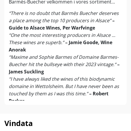
Barmès-Buecher velkommen i vores sortiment…
“There is no doubt that Barmès Buecher deserves
a place among the top 10 producers in Alsace”
–
Guide to Alsace Wines, Per Warfvinge
“One the most interesting producers in Alsace …
These wines are superb.”
– Jamie Goode, Wine
Anorak
“Maxime and Sophie Barmes of Domaine Barmes-
Buecher hit the bullseye with their 2023 vintage.“
–
James Suckling
“I have always liked the wines of this biodynamic
domaine in Wettolsheim. But I have never been as
touched by them as I was this time.”
– Robert
Parker
Domaine Barmès-Buecher peaker netop i disse år
på et så vanvittigt niveau, at det biodynamiske
Vindata
familiehus fra Wettolsheim for alvor kandiderer til