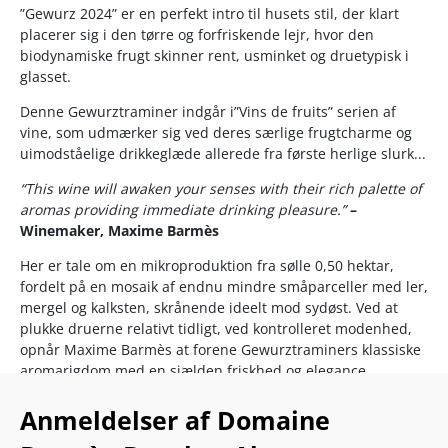
”Gewurz 2024” er en perfekt intro til husets stil, der klart
placerer sig i den tørre og forfriskende lejr, hvor den
biodynamiske frugt skinner rent, usminket og druetypisk i
glasset.
Denne Gewurztraminer indgår i”Vins de fruits” serien af
vine, som udmærker sig ved deres særlige frugtcharme og
uimodståelige drikkeglæde allerede fra første herlige slurk...
“This wine will awaken your senses with their rich palette of
aromas providing immediate drinking pleasure.”
–
Winemaker, Maxime Barmès
Her er tale om en mikroproduktion fra sølle 0,50 hektar,
fordelt på en mosaik af endnu mindre småparceller med ler,
mergel og kalksten, skrånende ideelt mod sydøst. Ved at
plukke druerne relativt tidligt, ved kontrolleret modenhed,
opnår Maxime Barmès at forene Gewurztraminers klassiske
aromarigdom med en sjælden friskhed og elegance.
Barmès-Buecher er medlem af Alsace Crus Terroirs (ACT) –
Anmeldelser af Domaine
en sammenslutning stiftet i 2015 af regionens 19 førende
producenter, heriblandt Trimbach og Zind-Humbrecht. ACT