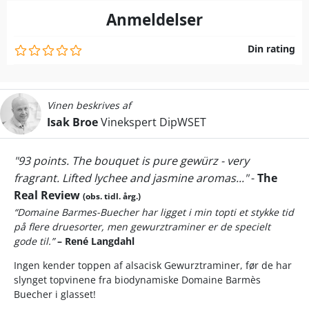
Anmeldelser
Din rating
Vinen beskrives af
Isak Broe
Vinekspert DipWSET
"93 points. The bouquet is pure gewürz - very
fragrant. Lifted lychee and jasmine aromas..."
-
The
Real Review
(obs. tidl. årg.)
“Domaine Barmes-Buecher har ligget i min topti et stykke tid
på flere druesorter, men gewurztraminer er de specielt
gode til.”
– René Langdahl
Ingen kender toppen af alsacisk Gewurztraminer, før de har
slynget topvinene fra biodynamiske Domaine Barmès
Buecher i glasset!