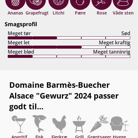
Ananas
Grapefrugt
Litchi
Pære
Rose
Våde sten
Smagsprofil
Meget tør
Sød
Meget let
Meget kraftig
Meget blød
Meget tanninrig
Domaine Barmès-Buecher
Alsace "Gewurz" 2024 passer
godt til...
Aperitif
Fisk
Fjerkræ
Grill
Grøntsager
Hygge
Asi