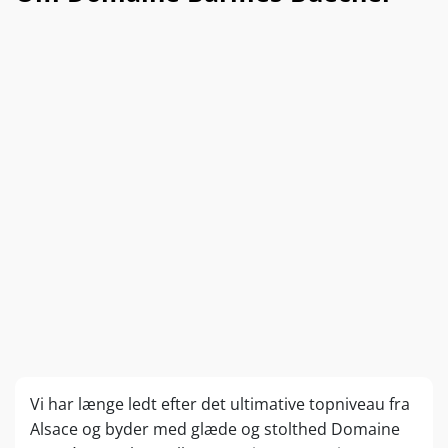
Restsukkerindhold: 1,5 gram pr. liter (knastør)
Syreindhold: 3,49 gram pr. liter
Alkohol: 12,5 %
Vi har længe ledt efter det ultimative topniveau fra
Alsace og byder med glæde og stolthed Domaine