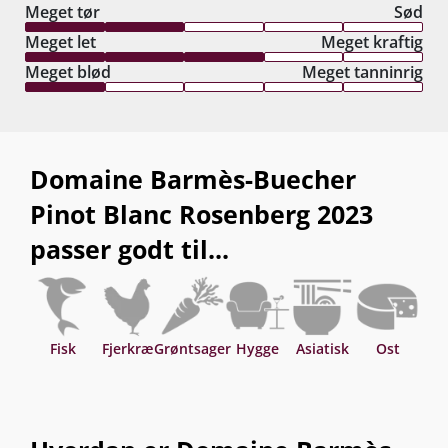
Meget tør
Sød
Meget let
Meget kraftig
Meget blød
Meget tanninrig
Domaine Barmès-Buecher
Pinot Blanc Rosenberg 2023
passer godt til...
Fisk
Fjerkræ
Grøntsager
Hygge
Asiatisk
Ost
P