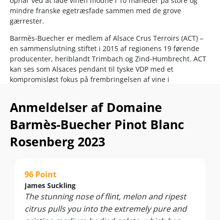
opnår ved at lade vinen modne i 10 måneder på store og
mindre franske egetræsfade sammen med de grove
gærrester.
Barmès-Buecher er medlem af Alsace Crus Terroirs (ACT) –
en sammenslutning stiftet i 2015 af regionens 19 førende
producenter, heriblandt Trimbach og Zind-Humbrecht. ACT
kan ses som Alsaces pendant til tyske VDP med et
kompromisløst fokus på frembringelsen af vine i
verdensklasse.
Anmeldelser af Domaine
Denne alsaciske verdensklassevin viser hvorfor… Det her er
Pinot Blanc, der danser på tungen med en ekstremt
Barmès-Buecher Pinot Blanc
vibrerende spændstighed og finesse. Anbefalet!
Rosenberg 2023
…
Nyd den solo – eller til fisk og skaldyr, tapas, sushi, fjerkræ,
asparges, charcuteri og friske oste. Servér ved 10-12°C.
96 Point
James Suckling
The stunning nose of flint, melon and ripest
citrus pulls you into the extremely pure and