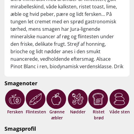
mirabelleskind, våde kalksten, ristet toast, lime,
æble og hvid peber, pære og lidt fersken… På
tungen let cremet med en sprød gastronomisk
tørhed, mens smagen har Jura-lignende
mineralske nuancer af røg og flintesten under
den friske, delikate frugt. Strejf af honning,
brioche og lidt nødder anes i den smukt
nuancerede, vedholdende eftersmag. Alsace
Pinot Blanc i ren, biodynamisk verdensklasse. Drik
nu, eller gem +10 år fra høståret.
Smagenoter
Fersken
Flintesten
Grønne
Nødder
Ristet
Våde sten
æbler
brød
Smagsprofil