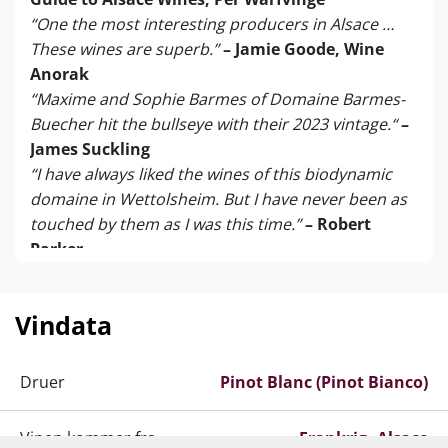
“One the most interesting producers in Alsace …
These wines are superb.”
– Jamie Goode, Wine
Anorak
“Maxime and Sophie Barmes of Domaine Barmes-
Buecher hit the bullseye with their 2023 vintage.“
–
James Suckling
“I have always liked the wines of this biodynamic
domaine in Wettolsheim. But I have never been as
touched by them as I was this time.”
– Robert
Parker
Domaine Barmès-Buecher peaker netop i disse år
på et så vanvittigt niveau, at det biodynamiske
Vindata
familiehus fra Wettolsheim for alvor kandiderer til
titlen som bedste vinhus i hele Alsace…
Druer
Pinot Blanc (Pinot Bianco)
James Suckling har i skrivende stund anmeldt over
200 Alsace-vine fra årgang 2023, og resultatet taler
Vinen kommer fra
Frankrig
Alsace