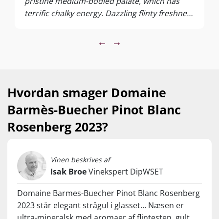
pristine medium-bodied palate, which has
terrific chalky energy. Dazzling flinty freshness
in the extremely long finish. Matured on the
lees for a year. From biodynamically grown
←
→
grapes.
Hvordan smager Domaine
Barmès-Buecher Pinot Blanc
Rosenberg 2023?
Vinen beskrives af
Isak Broe
Vinekspert DipWSET
Domaine Barmes-Buecher Pinot Blanc Rosenberg
2023 står elegant strågul i glasset… Næsen er
ultra-mineralsk med aromaer af flintesten, gult