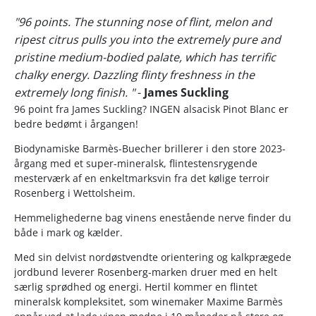
"96 points. The stunning nose of flint, melon and
ripest citrus pulls you into the extremely pure and
pristine medium-bodied palate, which has terrific
chalky energy. Dazzling flinty freshness in the
extremely long finish. "
-
James Suckling
96 point fra James Suckling? INGEN alsacisk Pinot Blanc er
bedre bedømt i årgangen!
Biodynamiske Barmès-Buecher brillerer i den store 2023-
årgang med et super-mineralsk, flintestensrygende
mesterværk af en enkeltmarksvin fra det kølige terroir
Rosenberg i Wettolsheim.
Hemmelighederne bag vinens enestående nerve finder du
både i mark og kælder.
Med sin delvist nordøstvendte orientering og kalkprægede
jordbund leverer Rosenberg-marken druer med en helt
særlig sprødhed og energi. Hertil kommer en flintet
mineralsk kompleksitet, som winemaker Maxime Barmès