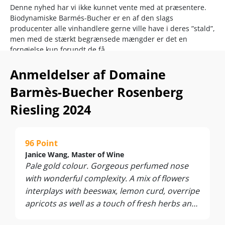
Denne nyhed har vi ikke kunnet vente med at præsentere.
Biodynamiske Barmés-Bucher er en af den slags
producenter alle vinhandlere gerne ville have i deres ”stald”,
men med de stærkt begrænsede mængder er det en
fornøjelse kun forundt de få.
”Rosenberg”
Riesling opnåede senest 96 points fra James
Anmeldelser af Domaine
Suckling
og dermed taler vi ikke blot et niveau i den
allerøverste verdenselite, men samtidig også om et af
Barmès-Buecher Rosenberg
Alsace-regionens bedste Riesling-køb til prisen.
Riesling 2024
“The Rosenberg plots represent the creation of the
Domaine, the union of the Barmès and Buecher families
through the marriage of François and Geneviève. Together
96 Point
they created a fresco on this hill when they combined the
Janice Wang, Master of Wine
vineyards planted by their forebears.” –
Domaines Barmés-
Pale gold colour. Gorgeous perfumed nose
Buecher
with wonderful complexity. A mix of flowers
Vinen kommer fra en 0,97 ha lille parcel på enkeltmarken
interplays with beeswax, lemon curd, overripe
Rosenberg, som ligger i samme bakkesystem som Alsaces
apricots as well as a touch of fresh herbs and
mest berømte enkeltmar - Grand Cru Hengst i Wettolsheim.
TDN foundations of something that will turn
Hvor Hengst leverer power og struktur, står Rosenberg for