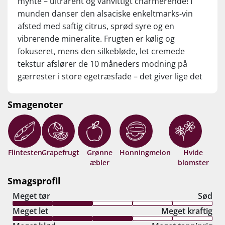
mynte – ultrarent og vanvittigt charmerende! I
munden danser den alsaciske enkeltmarks-vin
afsted med saftig citrus, sprød syre og en
vibrerende mineralite. Frugten er kølig og
fokuseret, mens den silkebløde, let cremede
tekstur afslører de 10 måneders modning på
gærrester i store egetræsfade – det giver lige det
der ekstra lag af dybde og kompleksitet til
smagen. Helt igennem uimodståelig Alsace
Smagenoter
Riesling fra en af området suveræne
kultproducenter. Drik nu eller gem 10-15 år fra
høståret.
Flintesten
Grapefrugt
Grønne
Honningmelon
Hvide
æbler
blomster
Smagsprofil
Meget tør
Sød
Meget let
Meget kraftig