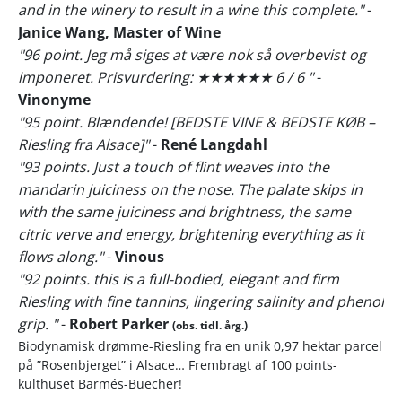
and in the winery to result in a wine this complete."
-
Janice Wang, Master of Wine
"96 point. Jeg må siges at være nok så overbevist og
imponeret. Prisvurdering: ★★★★★★ 6 / 6 "
-
Vinonyme
"95 point. Blændende! [BEDSTE VINE & BEDSTE KØB –
Riesling fra Alsace]"
-
René Langdahl
"93 points. Just a touch of flint weaves into the
mandarin juiciness on the nose. The palate skips in
with the same juiciness and brightness, the same
citric verve and energy, brightening everything as it
flows along."
-
Vinous
"92 points. this is a full-bodied, elegant and firm
Riesling with fine tannins, lingering salinity and phenol
grip. "
-
Robert Parker
(obs. tidl. årg.)
Biodynamisk drømme-Riesling fra en unik 0,97 hektar parcel
på ”Rosenbjerget” i Alsace… Frembragt af 100 points-
kulthuset Barmés-Buecher!