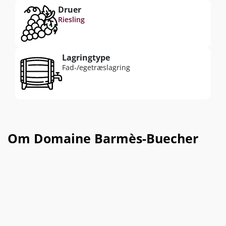
understreger vinens eksklusive karakter.
Druer
Riesling
Lagringtype
Fad-/egetræslagring
Om Domaine Barmès-Buecher