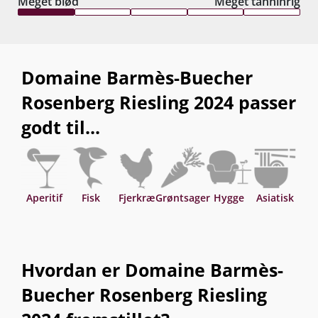
Meget blød
Meget tanninrig
Domaine Barmès-Buecher
Rosenberg Riesling 2024 passer
godt til...
Aperitif
Fisk
Fjerkræ
Grøntsager
Hygge
Asiatisk
Hvordan er Domaine Barmès-
Buecher Rosenberg Riesling