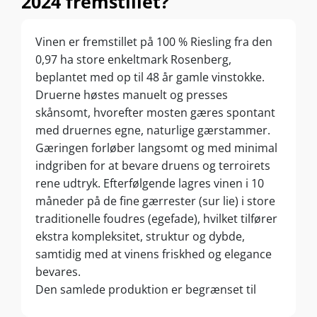
2024 fremstillet?
Vinen er fremstillet på 100 % Riesling fra den
0,97 ha store enkeltmark Rosenberg,
beplantet med op til 48 år gamle vinstokke.
Druerne høstes manuelt og presses
skånsomt, hvorefter mosten gæres spontant
med druernes egne, naturlige gærstammer.
Gæringen forløber langsomt og med minimal
indgriben for at bevare druens og terroirets
rene udtryk. Efterfølgende lagres vinen i 10
måneder på de fine gærrester (sur lie) i store
traditionelle foudres (egefade), hvilket tilfører
ekstra kompleksitet, struktur og dybde,
samtidig med at vinens friskhed og elegance
bevares.
Den samlede produktion er begrænset til
6.721 flasker samt 182 magnum, hvilket