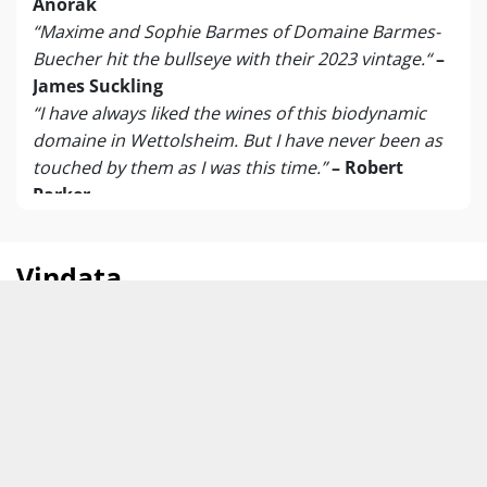
Anorak
“Maxime and Sophie Barmes of Domaine Barmes-
Buecher hit the bullseye with their 2023 vintage.“
–
James Suckling
“I have always liked the wines of this biodynamic
domaine in Wettolsheim. But I have never been as
touched by them as I was this time.”
– Robert
Parker
Domaine Barmès-Buecher peaker netop i disse år
på et så vanvittigt niveau, at det biodynamiske
Vindata
familiehus fra Wettolsheim for alvor kandiderer til
titlen som bedste vinhus i hele Alsace…
Druer
Riesling
James Suckling har i skrivende stund anmeldt over
200 Alsace-vine fra årgang 2023, og resultatet taler
Vinen kommer fra
Frankrig
Alsace
for sig selv: Årgangens største Riesling – og den
eneste med
perfekte 100 point
– kommer fra
Producent
Domaine Barmès-Buecher
Barmès-Buecher.
Men det stopper ikke her.