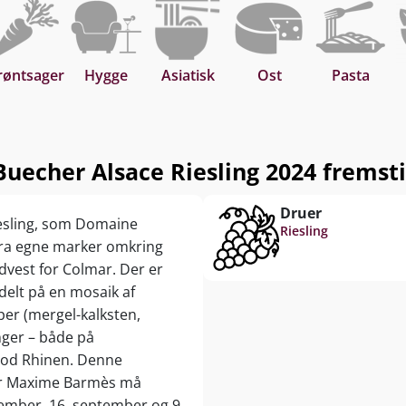
rkt begrænset lager!
røntsager
Hygge
Asiatisk
Ost
Pasta
inlige Riesling som en frisk aperitif – eller som
dsager til fisk og skaldyr, fjerkræ, lyst kød, oste,
r og tapas. Servér ved 8–10 °C.
echer Alsace Riesling 2024 fremsti
Druer
iesling, som Domaine
Riesling
ra egne marker omkring
dvest for Colmar. Der er
delt på en mosaik af
per (mergel-kalksten,
nger – både på
mod Rhinen. Denne
ker Maxime Barmès må
tember, 16. september og 9.