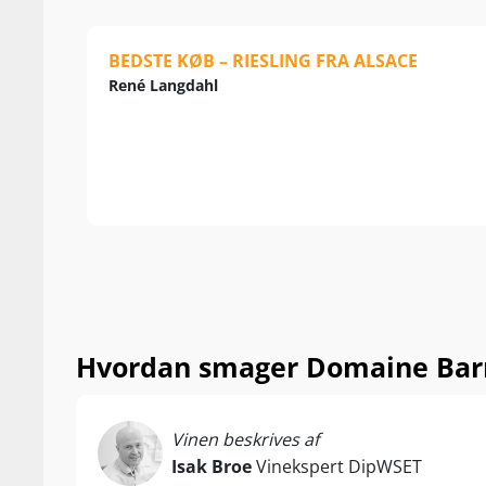
Tag ikke fejl 
1,72 hektar, f
BEDSTE KØB – RIESLING FRA ALSACE
jordbundstyper
René Langdahl
eksponeringer 
mod Rhinen.
Denne terroir
sprede høsten 
og 9. oktober 
ved perfekt m
Den biodynami
størstedelen a
mandetimer un
Hvordan smager Domaine Barm
investering, de
vinstokkene k
Vinen beskrives af
Vinificeringen
Isak Broe
Vinekspert DipWSET
og ståltanke. 