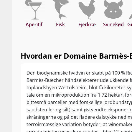
venligst... Stæ
…
Aperitif
Fisk
Fjerkræ
Svinekød
G
Nyd denne fortr
gastronomisk le
grøntsagsrette
Hvordan er Domaine Barmès-Bu
Den biodynamiske hvidvin er skabt på 100 % R
Barmès-Buecher håndselekterer udelukkende f
toplandsbyen Wettolsheim, blot få kilometer sy
tale om en mikroproduktion fra 1,72 hektar, for
bittesmå parceller med forskellige jordbundsty
sandsten-ler og silt) samt østvendte eksponeri
skråningerne og på det fladere dalstykke ned 
terroirmæssige variation betyder, at winema
sprede høsten over flere runder – hhv. 12. sep