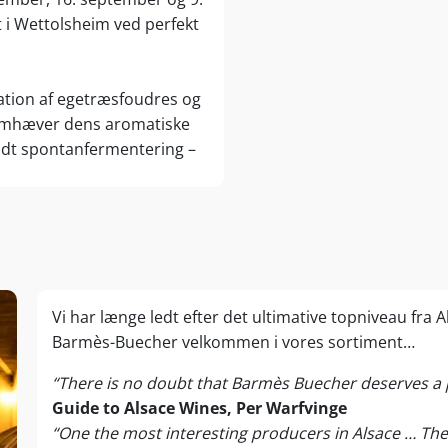
t i Wettolsheim ved perfekt
nation af egetræsfoudres og
fremhæver dens aromatiske
endt spontanfermentering –
rekommende gærstammer –
r, som bidrager med
kes den og modner
et tilfører kompleksitet,
ltatet er et vidnesbyrd om
uhørt niveau af velsmag,
Vi har længe ledt efter det ultimative topniveau fr
prisklasse.
Barmès-Buecher velkommen i vores sortiment…
“There is no doubt that Barmès Buecher deserves a 
Guide to Alsace Wines, Per Warfvinge
“One the most interesting producers in Alsace … The