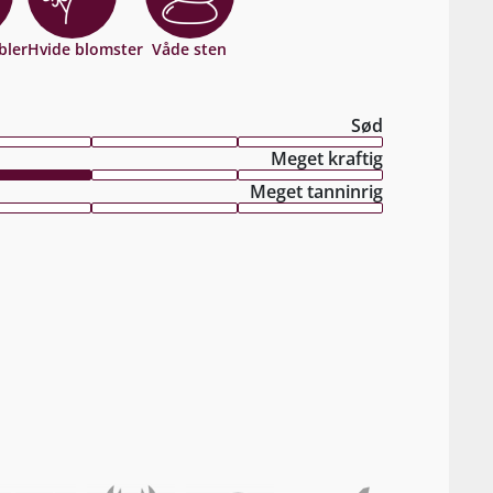
bler
Hvide blomster
Våde sten
Sød
Meget kraftig
Meget tanninrig