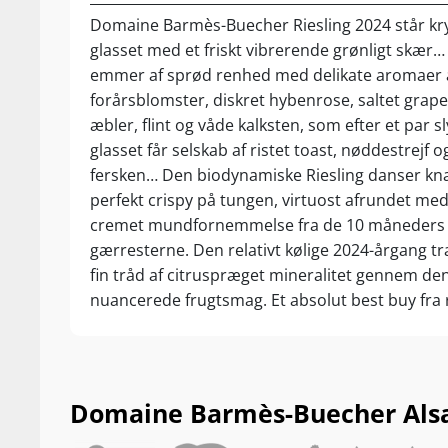
kælderens nat
Domaine Barmès-Buecher Riesling 2024 står krys
måneder på de
glasset med et friskt vibrerende grønligt skær
mineralsk dyb
emmer af sprød renhed med delikate aromaer 
måneder på de 
forårsblomster, diskret hybenrose, saltet grap
en elegant cr
æbler, flint og våde kalksten, som efter et par s
“There is no 
glasset får selskab af ristet toast, nøddestrejf og
top 10 produce
fersken… Den biodynamiske Riesling danser kn
perfekt crispy på tungen, virtuost afrundet med
“One of the mo
cremet mundfornemmelse fra de 10 måneders 
superb.”
– Ja
gærresterne. Den relativt kølige 2024-årgang t
Barmès-Bueche
fin tråd af citruspræget mineralitet gennem den
sammenslutning
nuancerede frugtsmag. Et absolut best buy fra
heriblandt Tr
måske mest spændende biodynamiske navn li
pendant til t
Glæd dig! Drik nu, eller gem 5-8 år fra høståret.
af vine i verde
Du har naturli
Domaine Barmès-Buecher Alsace
biodynamiske 