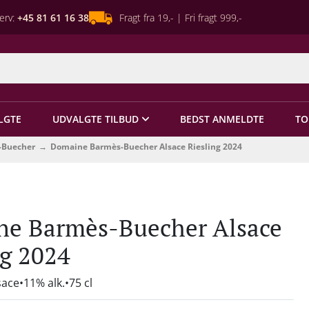
erv:
+45 81 61 16 38
Fragt fra 19,- | Fri fragt 999,-
LGTE
UDVALGTE TILBUD
BEDST ANMELDTE
TO
-Buecher
Domaine Barmès-Buecher Alsace Riesling 2024
e Barmès-Buecher Alsace
ng 2024
sace
11% alk.
75 cl