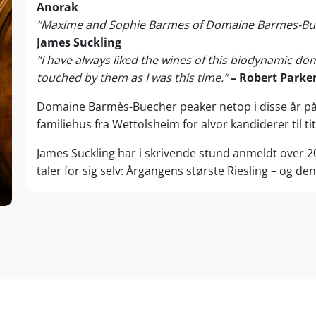
Anorak
“Maxime and Sophie Barmes of Domaine Barmes-Bueche
James Suckling
“I have always liked the wines of this biodynamic do
touched by them as I was this time.”
– Robert Parke
Domaine Barmès-Buecher peaker netop i disse år på e
familiehus fra Wettolsheim for alvor kandiderer til t
James Suckling har i skrivende stund anmeldt over 20
taler for sig selv: Årgangens største Riesling – og d
Barmès-Buecher.
Men det stopper ikke her. Porteføl
Noir (
99 point
), den (delt) næstbedste Gewurztramin
Blanc (
96 point
) og regionens bedste Sylvaner (
95 p
historisk magtdemonstration over hele linjen.
Biodynamisk Spitzenklasse!
Domaine Barmès-Buecher blev etableret i 1985, da 