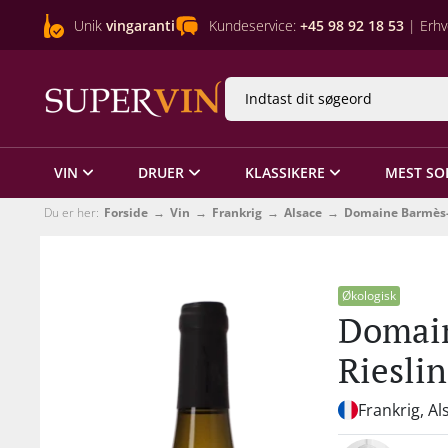
Unik
vingaranti
Kundeservice:
+45 98 92 18 53
| Erhv
VIN
DRUER
KLASSIKERE
MEST SO
Du er her:
Forside
Vin
Frankrig
Alsace
Domaine Barmès
Økologisk
Domain
Riesli
Frankrig, Al