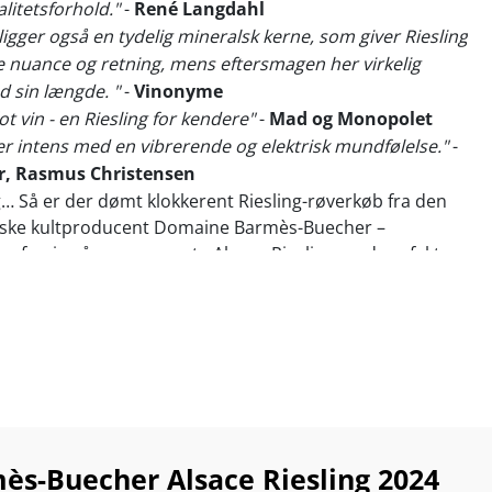
litetsforhold."
-
René Langdahl
 ligger også en tydelig mineralsk kerne, som giver Riesling
 nuance og retning, mens eftersmagen her virkelig
 sin længde. "
-
Vinonyme
lot vin - en Riesling for kendere"
-
Mad og Monopolet
er intens med en vibrerende og elektrisk mundfølelse."
-
, Rasmus Christensen
… Så er der dømt klokkerent Riesling-røverkøb fra den
miske kultproducent Domaine Barmès-Buecher –
ag forrige årgangs eneste Alsace-Riesling med perfekte
James Suckling.
fremragende portefølje af tør Riesling præsenterer den
inmager Maxime Barmès sin mest frugtcharmerende,
forfalsket rene biodynamiske hvidvin…
es are produced from a mosaic of terroirs on the estate
hout artifice will exalt its aromatic palette for an
s-Buecher Alsace Riesling 2024
asure.”