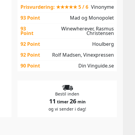
Prisvurdering: ★★★★★ 5 / 6
Vinonyme
93 Point
Mad og Monopolet
93
Winewherever, Rasmus
Point
Christensen
92 Point
Houlberg
92 Point
Rolf Madsen, Vinexpressen
90 Point
Din Vinguide.se
Bestil inden
11
26
timer
min
og vi sender i dag!