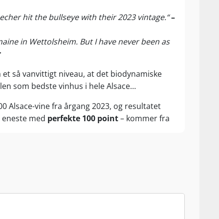
r hit the bullseye with their 2023 vintage.“
–
maine in Wettolsheim. But I have never been as
r
t så vanvittigt niveau, at det biodynamiske
itlen som bedste vinhus i hele Alsace…
0 Alsace-vine fra årgang 2023, og resultatet
en eneste med
perfekte 100 point
– kommer fra
jen dominerer stort med den (delt) bedste Pinot
er (
98 point
) samt regionens bedste Pinot
oint
). Glemte vi Pinot Gris?
96 point!
Det er en
Geneviève Buecher og François Barmès ved