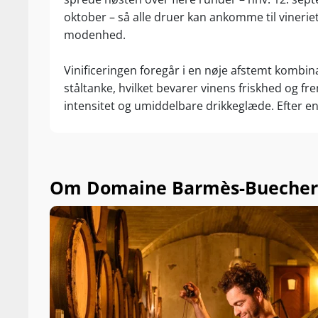
oktober – så alle druer kan ankomme til vinerie
modenhed.
Vinificeringen foregår i en nøje afstemt kombi
ståltanke, hvilket bevarer vinens friskhed og 
intensitet og umiddelbare drikkeglæde. Efter 
med terroirets og vinkælderens naturligt fo
lagres vinen i 5 måneder på de grove gærreste
struktur og mineralsk dybde. Herefter omstik
yderligere 5 måneder på de fine gærrester, hvilk
Om Domaine Barmès-Buecher
finesse og en elegant cremet mundfølelse. Resu
Barmès-Buechers regionale topklasse – et helt 
finesse og elegance i denne særdeles attraktive 
Restsukkerindhold: 1,4 gram pr. liter (knastør)
Syreindhold: 7,41 gram pr. liter
Alkohol: 11 %