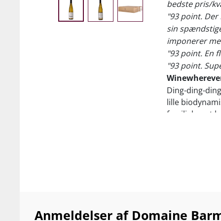
bedste pris/kva
"93 point. Der
sin spændstige
imponerer med
"93 point. En f
"93 point. Sup
Winewherever
Ding-ding-ding
lille biodyna
familiehuset b
100 point hos 
Fra familiens 
unge stjernev
læskende og u
”Our fruit win
… this wine wit
Anmeldelser af Domaine Barmè
immediate ple