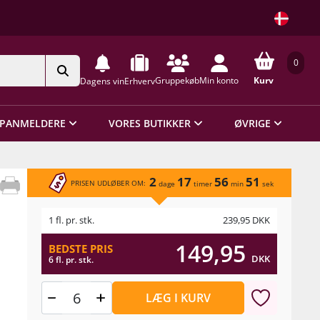
0
Gruppekøb
Min konto
Kurv
Dagens vin
Erhverv
PANMELDERE
VORES BUTIKKER
ØVRIGE
2
17
56
51
PRISEN UDLØBER OM:
dage
timer
min
sek
1 fl. pr. stk.
239,95
DKK
149,95
BEDSTE PRIS
DKK
6 fl. pr. stk.
LÆG I KURV