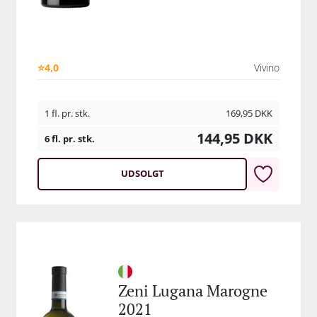
⭐4,0
Vivino
1 fl. pr. stk.
169,95
DKK
144,95
DKK
6 fl. pr. stk.
UDSOLGT
Zeni Lugana Marogne
2021