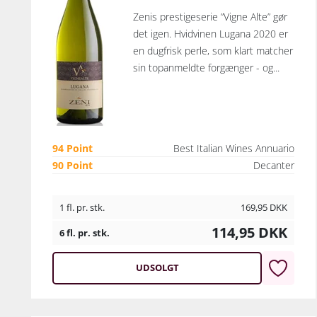
Zenis prestigeserie ”Vigne Alte” gør
det igen. Hvidvinen Lugana 2020 er
en dugfrisk perle, som klart matcher
sin topanmeldte forgænger - og...
94 Point
Best Italian Wines Annuario
90 Point
Decanter
1 fl. pr. stk.
169,95
DKK
114,95
DKK
6 fl. pr. stk.
UDSOLGT