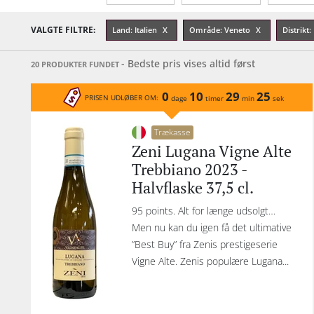
Årgang
Sødmegrad
Tannin
VALGTE FILTRE:
Land: Italien
Område: Veneto
Distrikt
- Bedste pris vises altid først
20 PRODUKTER FUNDET
0
10
29
25
PRISEN UDLØBER OM:
dage
timer
min
sek
Trækasse
Zeni Lugana Vigne Alte
Trebbiano 2023 -
Halvflaske 37,5 cl.
95 points. Alt for længe udsolgt…
Men nu kan du igen få det ultimative
”Best Buy” fra Zenis prestigeserie
Vigne Alte. Zenis populære Lugana...