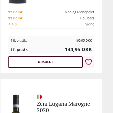
92 Point
Mad og Monopolet
91 Point
Houlberg
⭐ 4,0
Vivino
1 fl. pr. stk.
169,95
DKK
144,95
DKK
6 fl. pr. stk.
UDSOLGT
Zeni Lugana Marogne
2020