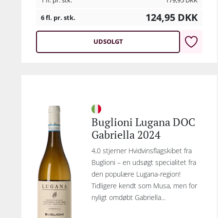
1 fl. pr. stk.
179,95
DKK
124,95
DKK
6 fl. pr. stk.
UDSOLGT
Buglioni Lugana DOC
Gabriella 2024
4,0 stjerner Hvidvinsflagskibet fra
Buglioni – en udsøgt specialitet fra
den populære Lugana-region!
Tidligere kendt som Musa, men for
nyligt omdøbt Gabriella...