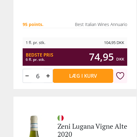
95 points.
Best Italian Wines Annuario
1 fl. pr. stk.
104,95
DKK
74,95
BEDSTE PRIS
DKK
6 fl. pr. stk.
LÆG I KURV
Zeni Lugana Vigne Alte
2020