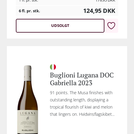
1 fl. pr. stk.
179,95
DKK
124,95
DKK
6 fl. pr. stk.
UDSOLGT
Buglioni Lugana DOC
Gabriella 2023
91 points. The Musa finishes with
outstanding length, displaying a
tropical flourish of kiwi and melon
that lingers on. Hvidvinsflagskibet...