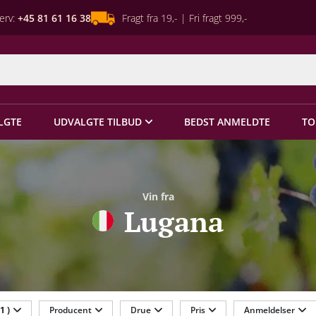
erv:
+45 81 61 16 38
Fragt fra 19,- | Fri fragt 999,-
LGTE
UDVALGTE TILBUD
BEDST ANMELDTE
TO
Vin fra
Lugana
(1 )
Producent
Drue
Pris
Anmeldelser