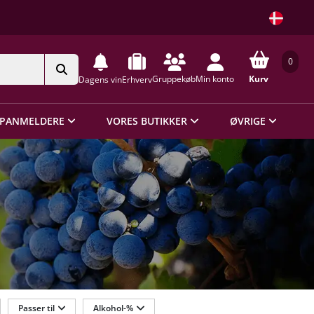
0
Gruppekøb
Min konto
Kurv
Dagens vin
Erhverv
PANMELDERE
VORES BUTIKKER
ØVRIGE
Passer til
Alkohol-%