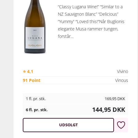
“Classy Lugana Wine!” “Similar to a
NZ Sauvignon Blanc” “Delicious”
“Yummy” "Loved this!"Når Buglionis
elegante Musa rammer tungen,
forstår...
⭐ 4,1
Vivino
91 Point
Vinous
1 fl. pr. stk.
169,95
DKK
144,95
DKK
6 fl. pr. stk.
UDSOLGT