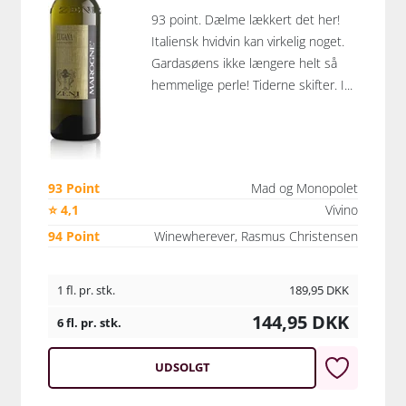
93 point. Dælme lækkert det her!
Italiensk hvidvin kan virkelig noget.
Gardasøens ikke længere helt så
hemmelige perle! Tiderne skifter. I...
93 Point
Mad og Monopolet
⭐ 4,1
Vivino
94 Point
Winewherever, Rasmus Christensen
1 fl. pr. stk.
189,95
DKK
144,95
DKK
6 fl. pr. stk.
UDSOLGT