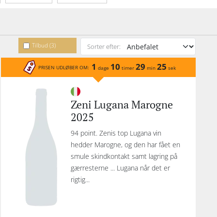
Tilbud (3)
Sorter efter:
1
10
29
25
PRISEN UDLØBER OM:
dage
timer
min
sek
Zeni Lugana Marogne
2025
94 point. Zenis top Lugana vin
hedder Marogne, og den har fået en
smule skindkontakt samt lagring på
gærresterne ... Lugana når det er
rigtig...