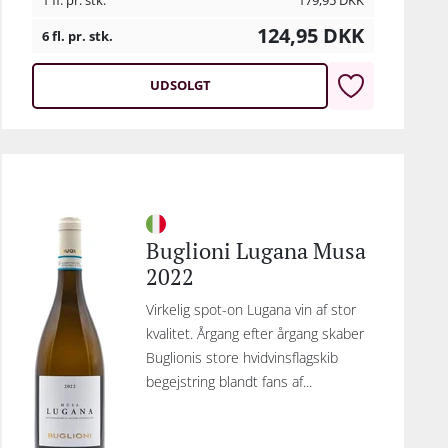
1 fl. pr. stk.
179,95
DKK
124,95
DKK
6 fl. pr. stk.
UDSOLGT
Buglioni Lugana Musa
2022
Virkelig spot-on Lugana vin af stor
kvalitet. Årgang efter årgang skaber
Buglionis store hvidvinsflagskib
begejstring blandt fans af...