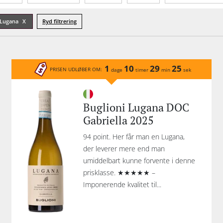
Lukketype
Emballage
Indhold
: Lugana
Ryd filtrering
1
10
29
25
PRISEN UDLØBER OM:
dage
timer
min
sek
Buglioni Lugana DOC
Gabriella 2025
94 point. Her får man en Lugana,
der leverer mere end man
umiddelbart kunne forvente i denne
prisklasse. ★★★★★ –
Imponerende kvalitet til...