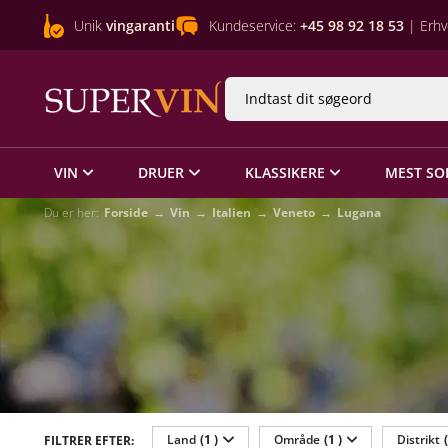
Unik
vingaranti
Kundeservice:
+45 98 92 18 53
| Erhv
VIN
DRUER
KLASSIKERE
MEST SO
Du er her:
Forside
Vin
Italien
Veneto
Lugana
Land
(1 )
Område
(1 )
Distrikt
FILTRER EFTER: