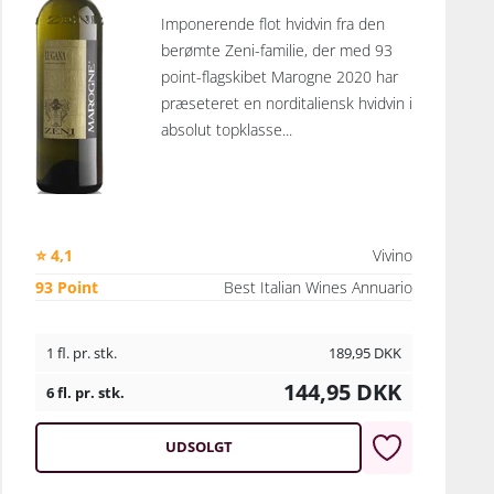
Imponerende flot hvidvin fra den
berømte Zeni-familie, der med 93
point-flagskibet Marogne 2020 har
præseteret en norditaliensk hvidvin i
absolut topklasse...
⭐ 4,1
Vivino
93 Point
Best Italian Wines Annuario
1 fl. pr. stk.
189,95
DKK
144,95
DKK
6 fl. pr. stk.
UDSOLGT