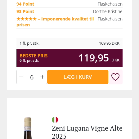
94 Point
Flaskehalsen
93 Point
Dorthe Kristine
★★★★★ – Imponerende kvalitet til
Flaskehalsen
prisen
1 fl. pr. stk.
169,95
DKK
119,95
BEDSTE PRIS
DKK
6 fl. pr. stk.
LÆG I KURV
Zeni Lugana Vigne Alte
2025