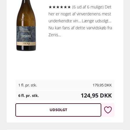
★★★★★★ (6 ud af 6 mulige) Det
her er noget af vinverdenens mest
underkendte vin... Længe udsolgt…
Nu kan fans af dette vanvidskøb fra
Zenis...
1 fl. pr. stk.
179,95
DKK
124,95
DKK
6 fl. pr. stk.
UDSOLGT