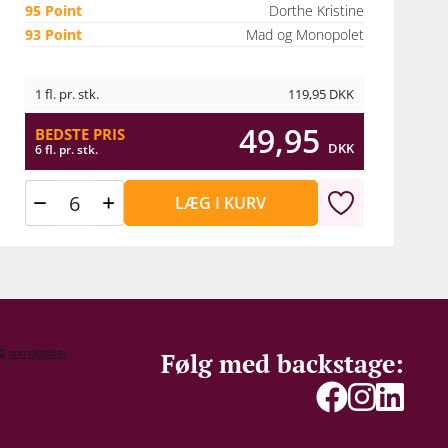
95 Point
Dorthe Kristine
93 Point
Mad og Monopolet
1 fl. pr. stk.
119,95
DKK
49,95
BEDSTE PRIS
DKK
6 fl. pr. stk.
LÆG I KURV
Følg med backstage: