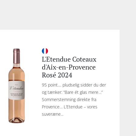
L'Etendue Coteaux
d'Aix-en-Provence
Rosé 2024
95 point.... pludselig sidder du der
og tænker: “Bare ét glas mere…”
Sommerstemning direkte fra
Provence… L’Etendue – vores
suveræne...