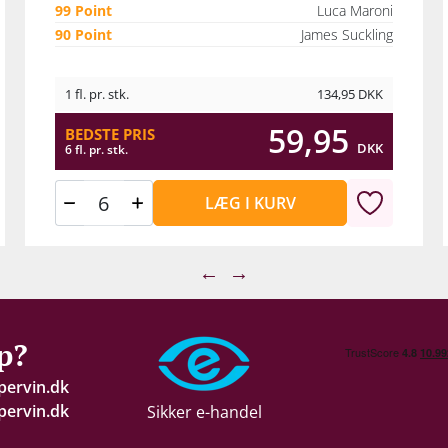
99 Point
Luca Maroni
90 Point
James Suckling
1 fl. pr. stk.
134,95
DKK
59,95
BEDSTE PRIS
DKK
6 fl. pr. stk.
LÆG I KURV
←
→
p?
pervin.dk
ervin.dk
Sikker e-handel