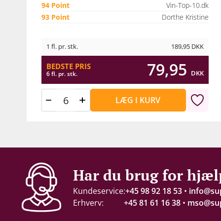
94 Point
Vin-Top-10.dk
93 Point
Dorthe Kristine
1 fl. pr. stk.
189,95
DKK
79,95
BEDSTE PRIS
DKK
6 fl. pr. stk.
LÆG I KURV
Har du brug for hjæl
Kundeservice:
+45 98 92 18 53
•
info@su
Erhverv:
+45 81 61 16 38
•
mso@sup