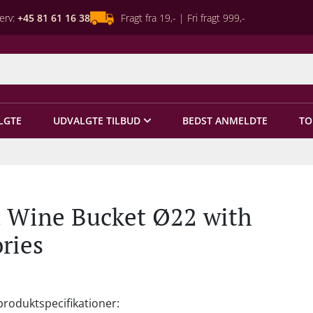
erv:
+45 81 61 16 38
Fragt fra 19,- | Fri fragt 999,-
LGTE
UDVALGTE TILBUD
BEDST ANMELDTE
TO
 Wine Bucket Ø22 with
ries
produktspecifikationer: