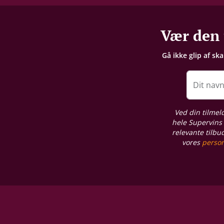
Vær den 
Gå ikke glip af sk
Dit nav
Ved din tilmel
hele Supervins 
relevante tilbu
vores
person