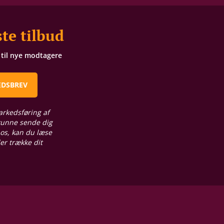
te tilbud
t til nye modtagere
EDSBREV
arkedsføring af
 kunne sende dig
 os, kan du læse
ler trække dit