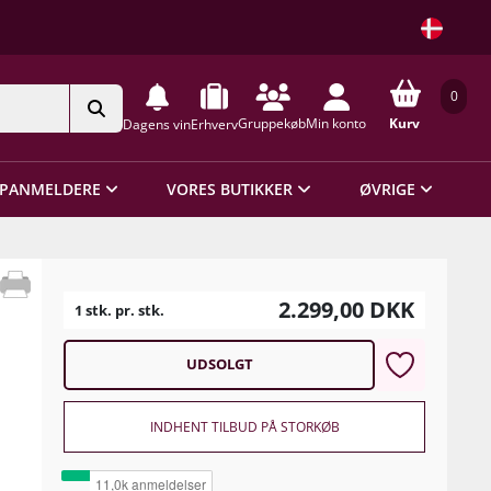
0
Gruppekøb
Min konto
Kurv
Dagens vin
Erhverv
PANMELDERE
VORES BUTIKKER
ØVRIGE
2.299,00
DKK
1 stk. pr. stk.
UDSOLGT
INDHENT TILBUD PÅ STORKØB