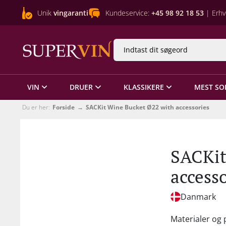
Unik
vingaranti
Kundeservice:
+45 98 92 18 53
| Erhv
VIN
DRUER
KLASSIKERE
MEST SO
Du er her:
Forside
SACKit Wine Bucket Ø22 with accessories
SACKit
accesso
Danmark
Materialer og 