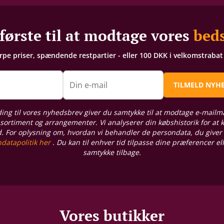
første til at modtage vores
beds
arpe priser, spændende restpartier - eller 100 DKK i velkomstraba
n
Din e-mail
TILMELD NYH
ding til vores nyhedsbrev giver du samtykke til at modtage e-mailm
sortiment og arrangementer. Vi analyserer din købshistorik for at
d. For oplysning om, hvordan vi behandler de persondata, du giver
datapolitik her
. Du kan til enhver tid tilpasse dine præferencer el
samtykke tilbage.
Vores butikker