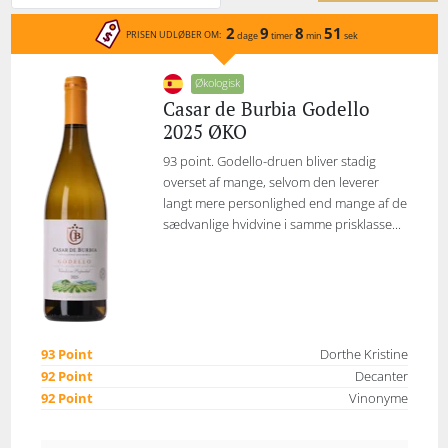
2
9
8
51
PRISEN UDLØBER OM:
dage
timer
min
sek
Økologisk
Casar de Burbia Godello
2025 ØKO
93 point. Godello-druen bliver stadig
overset af mange, selvom den leverer
langt mere personlighed end mange af de
sædvanlige hvidvine i samme prisklasse...
93 Point
Dorthe Kristine
92 Point
Decanter
92 Point
Vinonyme