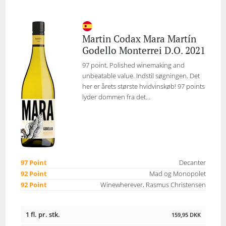
Martin Codax Mara Martín
Godello Monterrei D.O. 2021
97 point. Polished winemaking and
unbeatable value. Indstil søgningen. Det
her er årets største hvidvinskøb! 97 points
lyder dommen fra det...
97 Point
Decanter
92 Point
Mad og Monopolet
92 Point
Winewherever, Rasmus Christensen
1 fl. pr. stk.
159,95
DKK