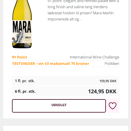
91 point. Elegant and refined palate with a
long finish and saline tang Verdens
lækreste hvidvin til prisen? Mara Martín
imponerede alt og...
91 Point
International Wine Challenge
TESTVINDER - vin til maksimalt 75 kroner
Politiken
1 fl. pr. stk.
159,95
DKK
124,95
DKK
6 fl. pr. stk.
UDSOLGT