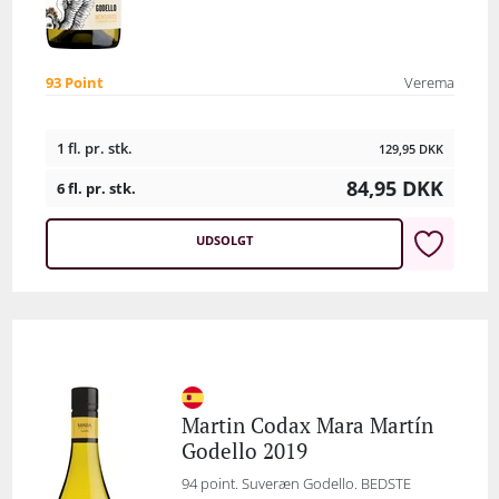
93 Point
Verema
1 fl. pr. stk.
129,95
DKK
84,95
DKK
6 fl. pr. stk.
UDSOLGT
Martin Codax Mara Martín
Godello 2019
94 point. Suveræn Godello. BEDSTE