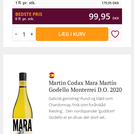
1 fl. pr. stk.
179,95
DKK
99,95
BEDSTE PRIS
DKK
6 fl. pr. stk.
LÆG I KURV
Martin Codax Mara Martín
Godello Monterrei D.O. 2020
Galicisk genistreg! Rund og blød som
Chardonnay, frisk som forårskåd
Riesling… Den nordspanske ’’guddom’’
Godello er en drue, der stort set...