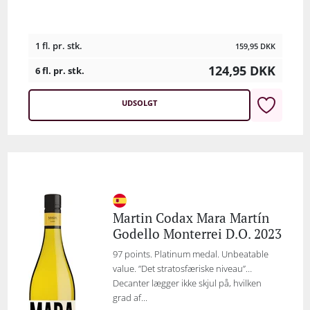
1 fl. pr. stk.
159,95
DKK
124,95
DKK
6 fl. pr. stk.
UDSOLGT
Martin Codax Mara Martín
Godello Monterrei D.O. 2023
97 points. Platinum medal. Unbeatable
value. ”Det stratosfæriske niveau”…
Decanter lægger ikke skjul på, hvilken
grad af...