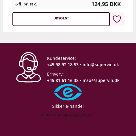
124,95
DKK
6 fl. pr. stk.
UDSOLGT
Kundeservice:
+45 98 92 18 53
•
info@supervin.dk
Erhverv:
+45 81 61 16 38
•
mso@supervin.dk
Sikker e-handel