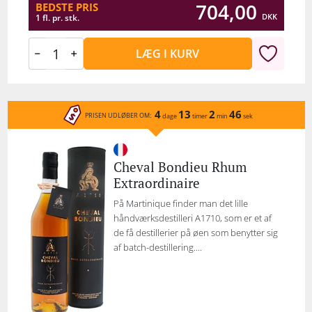
704,00
BEDSTE PRIS
DKK
1 fl. pr. stk.
LÆG I KURV
4
13
2
46
PRISEN UDLØBER OM:
dage
timer
min
sek
Cheval Bondieu Rhum
Extraordinaire
På Martinique finder man det lille
håndværksdestilleri A1710, som er et af
de få destillerier på øen som benytter sig
af batch-destillering....