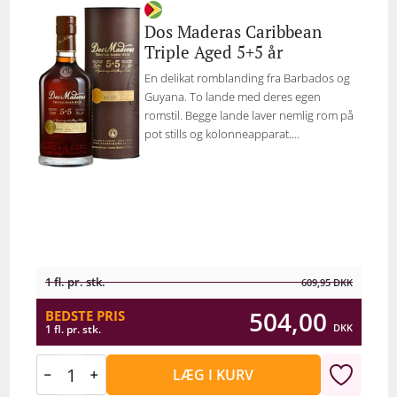
Dos Maderas Caribbean
Triple Aged 5+5 år
En delikat romblanding fra Barbados og
Guyana. To lande med deres egen
romstil. Begge lande laver nemlig rom på
pot stills og kolonneapparat....
1 fl. pr. stk.
609,95
DKK
504,00
BEDSTE PRIS
DKK
1 fl. pr. stk.
LÆG I KURV