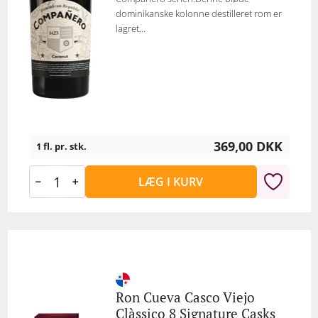
dominikanske kolonne destilleret rom er
lagret...
369,00
DKK
1 fl. pr. stk.
LÆG I KURV
Ron Cueva Casco Viejo
Clàssico 8 Signature Casks