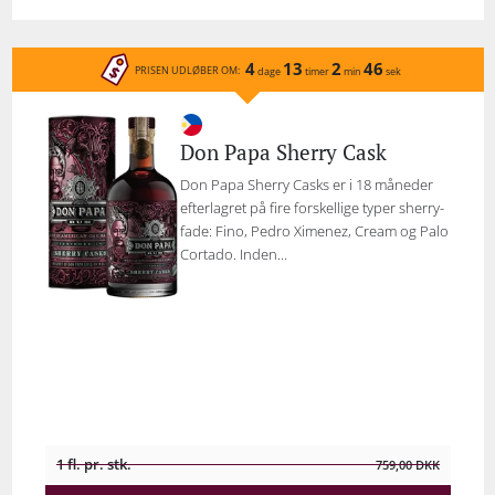
4
13
2
46
PRISEN UDLØBER OM:
dage
timer
min
sek
Don Papa Sherry Cask
Don Papa Sherry Casks er i 18 måneder
efterlagret på fire forskellige typer sherry-
fade: Fino, Pedro Ximenez, Cream og Palo
Cortado. Inden...
1 fl. pr. stk.
759,00
DKK