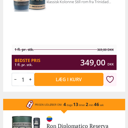
klassisk Kolonne Still rom fra Trinidad...
1 fl. pr. stk.
369,00
DKK
349,00
BEDSTE PRIS
DKK
1 fl. pr. stk.
LÆG I KURV
4
13
2
46
PRISEN UDLØBER OM:
dage
timer
min
sek
Ron Diplomatico Reserva