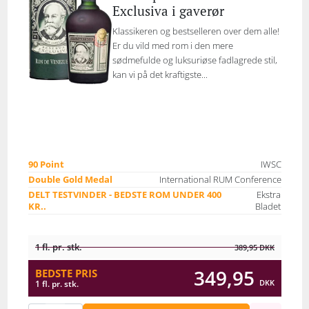
Exclusiva i gaverør
Klassikeren og bestselleren over dem alle!
Er du vild med rom i den mere
sødmefulde og luksuriøse fadlagrede stil,
kan vi på det kraftigste...
90 Point
IWSC
Double Gold Medal
International RUM Conference
DELT TESTVINDER - BEDSTE ROM UNDER 400
Ekstra
KR..
Bladet
1 fl. pr. stk.
389,95
DKK
349,95
BEDSTE PRIS
DKK
1 fl. pr. stk.