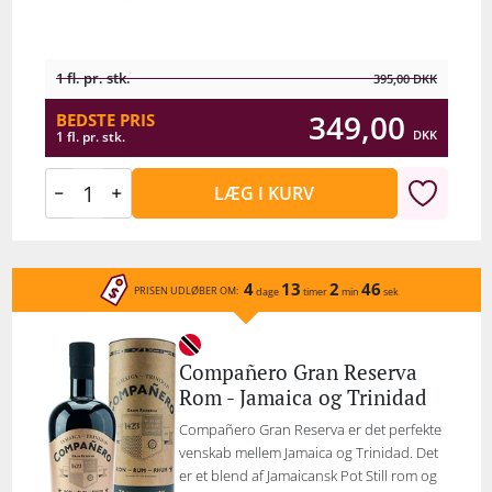
1 fl. pr. stk.
395,00
DKK
349,00
BEDSTE PRIS
DKK
1 fl. pr. stk.
LÆG I KURV
4
13
2
46
PRISEN UDLØBER OM:
dage
timer
min
sek
Compañero Gran Reserva
Rom - Jamaica og Trinidad
Compañero Gran Reserva er det perfekte
venskab mellem Jamaica og Trinidad. Det
er et blend af Jamaicansk Pot Still rom og