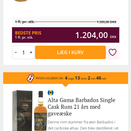
1 fl. pr. stk.
1.509,00
DKK
1.204,00
BEDSTE PRIS
DKK
1 fl. pr. stk.
LÆG I KURV
4
13
2
46
PRISEN UDLØBER OM:
dage
timer
min
sek
Alta Gama Barbados Single
Cask Rum 21 års med
gaveæske
Denne rom stammer fra øen Barbados i
det caribiske øhav. Den blev destilleret i et