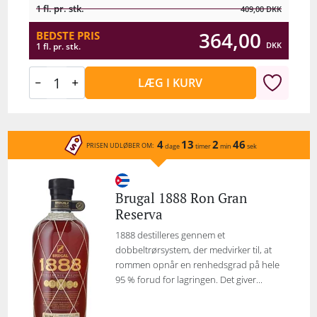
1 fl. pr. stk.
409,00
DKK
364,00
BEDSTE PRIS
DKK
1 fl. pr. stk.
LÆG I KURV
4
13
2
46
PRISEN UDLØBER OM:
dage
timer
min
sek
Brugal 1888 Ron Gran
Reserva
1888 destilleres gennem et
dobbeltrørsystem, der medvirker til, at
rommen opnår en renhedsgrad på hele
95 % forud for lagringen. Det giver...