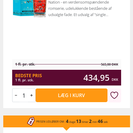
Nation - en verdensomspændende
romserie, udelukkende bestående af
udvalgte fade. Et udvalg af ”single...
1 fl. pr. stk.
565,00
DKK
434,95
BEDSTE PRIS
DKK
1 fl. pr. stk.
LÆG I KURV
4
13
2
46
PRISEN UDLØBER OM:
dage
timer
min
sek