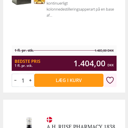
kontinuerligt
kolonnedestilleringsapperart på en base
af...
1 fl. pr. stk.
1.485,00
DKK
1.404,00
BEDSTE PRIS
DKK
1 fl. pr. stk.
LÆG I KURV
A.H. RIISE PHARMACY 1838