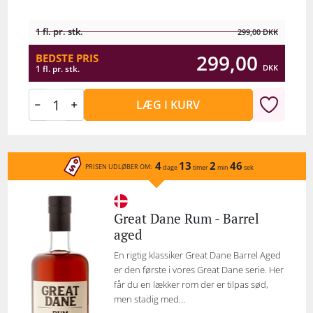
1 fl. pr. stk.
299,00
DKK
299,00
BEDSTE PRIS
DKK
1 fl. pr. stk.
LÆG I KURV
4
13
2
46
PRISEN UDLØBER OM:
dage
timer
min
sek
Great Dane Rum - Barrel
aged
En rigtig klassiker Great Dane Barrel Aged
er den første i vores Great Dane serie. Her
får du en lækker rom der er tilpas sød,
men stadig med...