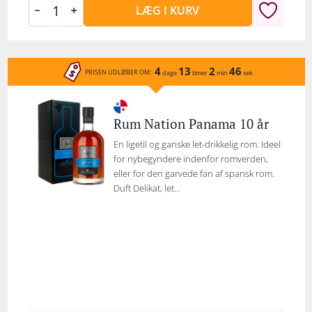
LÆG I KURV
4
13
2
46
PRISEN UDLØBER OM:
dage
timer
min
sek
Rum Nation Panama 10 år
En ligetil og ganske let-drikkelig rom. Ideel
for nybegyndere indenfor romverden,
eller for den garvede fan af spansk rom.
Duft Delikat, let...