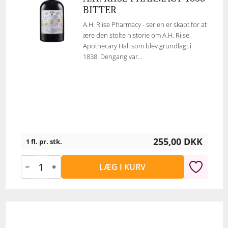
BITTER
A.H. Riise Pharmacy - serien er skabt for at
ære den stolte historie om A.H. Riise
Apothecary Hall som blev grundlagt i
1838. Dengang var...
255,00
DKK
1 fl. pr. stk.
LÆG I KURV