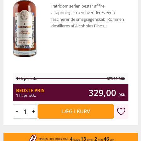
Patridom serien består af fire
aftappninger med hver deres egen
fascinerende smagsegenskab. Rommen
destilleres af Alcoholes Finos...
1 fl. pr. stk.
375,00
DKK
329,00
BEDSTE PRIS
DKK
1 fl. pr. stk.
LÆG I KURV
4
13
2
46
PRISEN UDLØBER OM:
dage
timer
min
sek