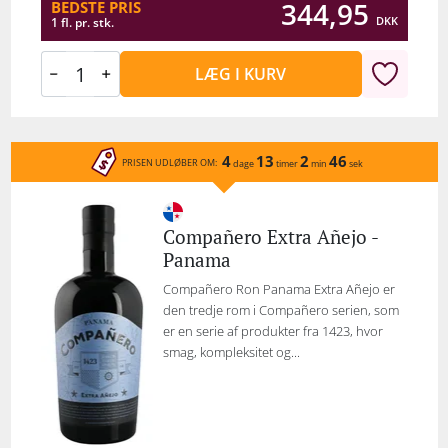
344,95
BEDSTE PRIS
DKK
1 fl. pr. stk.
LÆG I KURV
4
13
2
46
PRISEN UDLØBER OM:
dage
timer
min
sek
Compañero Extra Añejo -
Panama
Compañero Ron Panama Extra Añejo er
den tredje rom i Compañero serien, som
er en serie af produkter fra 1423, hvor
smag, kompleksitet og...