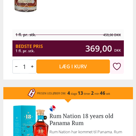
1 fl. pr. stk.
459,00
DKK
369,00
BEDSTE PRIS
DKK
1 fl. pr. stk.
LÆG I KURV
4
13
2
46
PRISEN UDLØBER OM:
dage
timer
min
sek
Rum Nation 18 years old
Panama Rum
Rum Nation har kommet til Panama. Rum