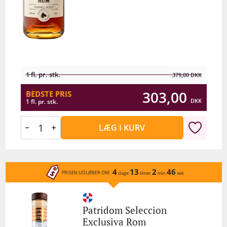
1 fl. pr. stk.
379,00
DKK
303,00
BEDSTE PRIS
DKK
1 fl. pr. stk.
LÆG I KURV
4
13
2
46
PRISEN UDLØBER OM:
dage
timer
min
sek
Patridom Seleccion
Exclusiva Rom