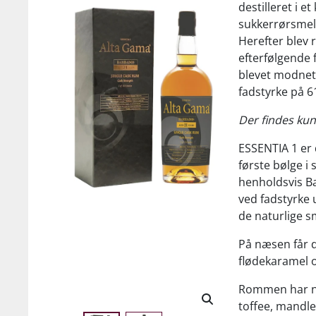
destilleret i e
sukkerrørsmela
Herefter blev 
efterfølgende 
blevet modnet 
fadstyrke på 6
Der findes kun
ESSENTIA 1 er 
første bølge i 
henholdsvis Ba
ved fadstyrke u
de naturlige 
På næsen får d
flødekaramel o
Rommen har no
toffee, mandle