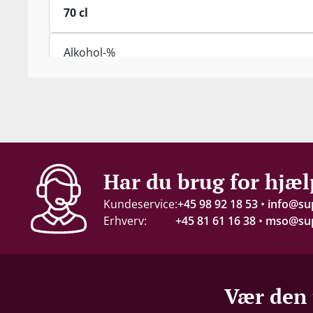
70 cl
Alkohol-%
61 %
Proptype
Kork
Har du brug for hjæl
Kundeservice:
+45 98 92 18 53
•
info@su
Erhverv:
+45 81 61 16 38
•
mso@sup
Vær den 