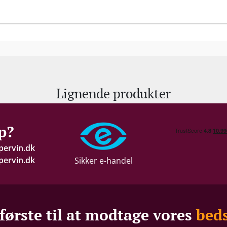
Lignende produkter
p?
pervin.dk
ervin.dk
Sikker e-handel
første til at modtage vores
beds