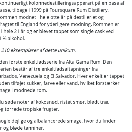
t kontinuerligt kolonnedestilleringsapperart på en base af
sse, tilbage i 1999 på Foursquare Rum Distillery.
rommen modnet i hele otte år på destilleriet og
fragtet til England for yderligere modning. Rommen er
i hele 21 år og er blevet tappet som single cask ved
1 % alkohol.
 210 eksemplarer af dette unikum.
den første enkeltfadsserie fra Alta Gama Rum. Den
serien består af tre enkeltfadsaftapninger fra
rbados, Venezuela og El Salvador. Hver enkelt er tappet
den tilføjet sukker, farve eller vand, hvilket forstærker
smage i modnede rom.
u søde noter af kokosnød, ristet smør, blødt træ,
g tørrede tropiske frugter.
gle dejlige og afbalancerede smage, hvor du finder
r og bløde tanniner.