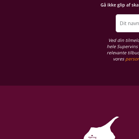
Gå ikke glip af sk
Dit nav
Ved din tilmel
hele Supervins 
relevante tilbu
vores
person