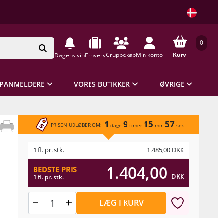
0
Gruppekøb
Min konto
Kurv
Dagens vin
Erhverv
PANMELDERE
VORES BUTIKKER
ØVRIGE
1
9
15
57
PRISEN UDLØBER OM:
dage
timer
min
sek
1 fl. pr. stk.
1.485,00
DKK
1.404,00
BEDSTE PRIS
DKK
1 fl. pr. stk.
LÆG I KURV