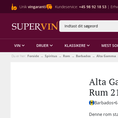
Unik
vingaranti
Kundeservice:
+45 98 92 18 53
| Erhv
VIN
DRUER
KLASSIKERE
MEST SO
Du er her:
Forside
Spiritus
Rom
Barbados
Alta Gamma
Alta G
Rum 21
Barbados
6
Denne rom sta