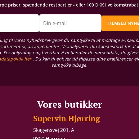
arpe priser, spændende restpartier - eller 100 DKK i velkomstraba
n
Din e-mail
TILMELD NYH
ding til vores nyhedsbrev giver du samtykke til at modtage e-mailm
sortiment og arrangementer. Vi analyserer din købshistorik for at
d. For oplysning om, hvordan vi behandler de persondata, du giver
datapolitik her
. Du kan til enhver tid tilpasse dine præferencer el
samtykke tilbage.
Vores butikker
Supervin Hjørring
Skagensvej 201, A
9800 Hjørring