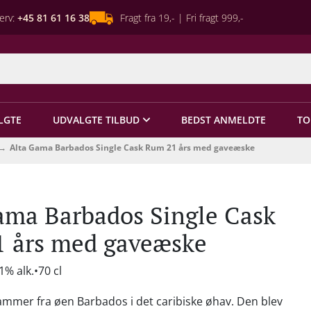
erv:
+45 81 61 16 38
Fragt fra 19,- | Fri fragt 999,-
LGTE
UDVALGTE TILBUD
BEDST ANMELDTE
TO
Alta Gama Barbados Single Cask Rum 21 års med gaveæske
ama Barbados Single Cask
 års med gaveæske
1% alk.
70 cl
mmer fra øen Barbados i det caribiske øhav. Den blev