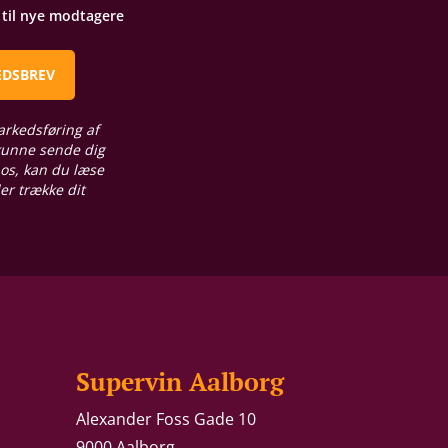
t til nye modtagere
EDSBREV
arkedsføring af
 kunne sende dig
 os, kan du læse
ler trække dit
Supervin Aalborg
Alexander Foss Gade 10
9000 Aalborg