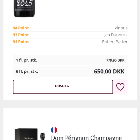
94 Point
Vinous
93 Point
Jeb Dunnuck
91 Point
Robert Parker
1 fl. pr. stk.
779,95
DKK
650,00
DKK
6 fl. pr. stk.
UDSOLGT
Dom Pérignon Champagne