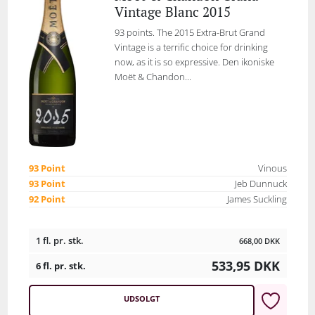
Vintage Blanc 2015
93 points. The 2015 Extra-Brut Grand
Vintage is a terrific choice for drinking
now, as it is so expressive. Den ikoniske
Moët & Chandon...
93 Point
Vinous
93 Point
Jeb Dunnuck
92 Point
James Suckling
1 fl. pr. stk.
668,00
DKK
533,95
DKK
6 fl. pr. stk.
UDSOLGT