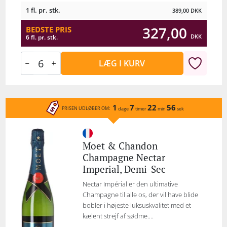
Leder du efter en helt speciel og spændende
1 fl. pr. stk.
389,00
DKK
champagne til en festlig anledning, kan vi især anbefale
327,00
BEDSTE PRIS
en af Moët &amp; Chandons vintage-champagner, som
DKK
6 fl. pr. stk.
er yderst populære. Med en vintage-champagne får du
ikke bare en standard champagne, men en champagne
fra en særlig god årgang, hvor høsten var efter de helt
LÆG I KURV
rette forhold og derfor gav en række af eksklusive
champagner. Hvad enten du er til en eksklusiv vintage-
champagne eller en helt klassisk flaske, finder du den
her. Vi leverer din champagne gratis, hvis du bestiller
1
7
22
56
PRISEN UDLØBER OM:
dage
timer
min
sek
for over 1000 kroner. Se også vores store udvalg af
Dom Perignon her.
Moet & Chandon
Champagne Nectar
Imperial, Demi-Sec
Nectar Impérial er den ultimative
Champagne til alle os, der vil have blide
bobler i højeste luksuskvalitet med et
kælent strejf af sødme....