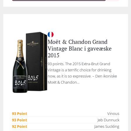
Moët & Chandon Grand
Vintage Blanc i gaveæske
2015
93 points. The 2015 Extra-Brut Grand
Vintage is a terrific choice for drinking
now, as it is so expressive. – Den ikoniske
Moët & Chandon...
93 Point
Vinous
93 Point
Jeb Dunnuck
92 Point
James Suckling