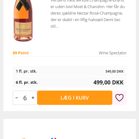
Verdens mest kendte Champagne-brand
er uden tvivl Moet & Chandon. Her får du
deres sjældne Nectar Rosé-Champagne,
der er skabt i en liflig halvsød Demi-Sec
stil...
89 Point
Wine Spectator
1 fl. pr. stk.
549,00
DKK
499,00
DKK
6 fl. pr. stk.
LÆG I KURV