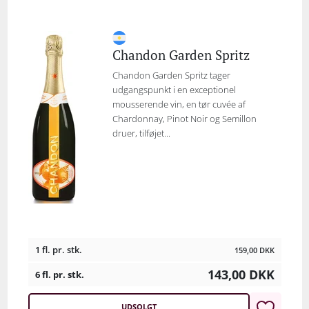
Chandon Garden Spritz
Chandon Garden Spritz tager
udgangspunkt i en exceptionel
mousserende vin, en tør cuvée af
Chardonnay, Pinot Noir og Semillon
druer, tilføjet...
1 fl. pr. stk.
159,00
DKK
143,00
DKK
6 fl. pr. stk.
UDSOLGT