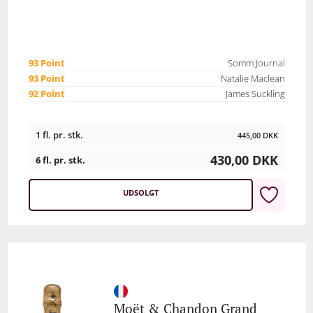
93 Point
Somm Journal
93 Point
Natalie Maclean
92 Point
James Suckling
1 fl. pr. stk.
445,00
DKK
430,00
DKK
6 fl. pr. stk.
UDSOLGT
Moët & Chandon Grand