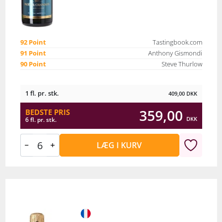
92 Point
Tastingbook.com
91 Point
Anthony Gismondi
90 Point
Steve Thurlow
1 fl. pr. stk.
409,00
DKK
359,00
BEDSTE PRIS
DKK
6 fl. pr. stk.
LÆG I KURV