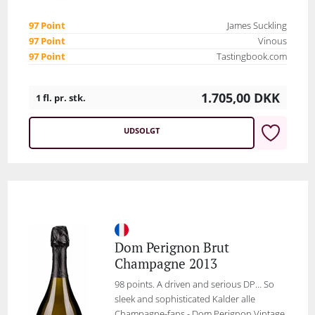
97 Point
James Suckling
97 Point
Vinous
97 Point
Tastingbook.com
1.705,00
DKK
1 fl. pr. stk.
UDSOLGT
Dom Perignon Brut
Champagne 2013
98 points. A driven and serious DP… So
sleek and sophisticated Kalder alle
Champagne-fans - Dom Perignon Vintage