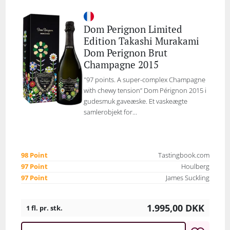
Dom Perignon Limited
Edition Takashi Murakami
Dom Perignon Brut
Champagne 2015
"97 points. A super-complex Champagne
with chewy tension” Dom Pérignon 2015 i
gudesmuk gaveæske. Et vaskeægte
samlerobjekt for...
98 Point
Tastingbook.com
97 Point
Houlberg
97 Point
James Suckling
1.995,00
DKK
1 fl. pr. stk.