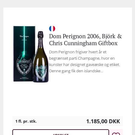
Dom Perignon 2006, Björk &
Chris Cunningham Giftbox
Dom Perignon frigiver hvert år et
begrænset parti Champagne, hvor en
kunster har designet gaveæske og etiket.
Denne gang fik den islandske...
1.185,00
DKK
1 fl. pr. stk.