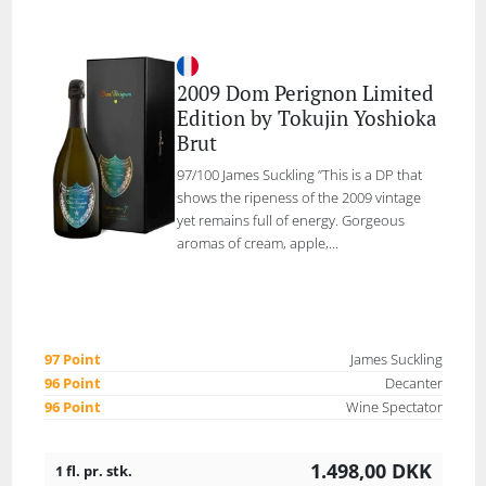
2009 Dom Perignon Limited
Edition by Tokujin Yoshioka
Brut
97/100 James Suckling ”This is a DP that
shows the ripeness of the 2009 vintage
yet remains full of energy. Gorgeous
aromas of cream, apple,...
97 Point
James Suckling
96 Point
Decanter
96 Point
Wine Spectator
1.498,00
DKK
1 fl. pr. stk.