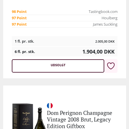
98 Point
Tastingbook.com
97 Point
Houlberg
97 Point
James Suckling
1 fl. pr. stk.
2.005,00
DKK
1.904,00
DKK
6 fl. pr. stk.
UDSOLGT
Dom Perignon Champagne
Vintage 2008 Brut, Legacy
Edition Giftbox