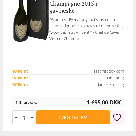
Champagne 2015 i
gaveæske
98 points. “Everybody that’s tasted the
Dom Pérignon 2015 has said to me so far,
“wow, this fruit Vincent!”’ - Chef de Cave,
Vincent Chaperon...
98 Point
Tastingbook.com
97 Point
Houlberg
97 Point
James Suckling
1.695,00
DKK
1 fl. pr. stk.
LÆG I KURV