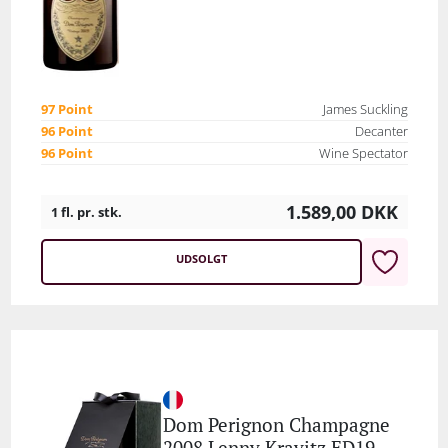
97 Point
James Suckling
96 Point
Decanter
96 Point
Wine Spectator
1.589,00
DKK
1 fl. pr. stk.
UDSOLGT
Dom Perignon Champagne
2008 Lenny Kravitz ED19