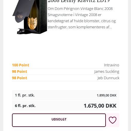
Om Dom Pérignon Vintage Blanc 2008
Smagsnoterne i Vintage 2008 er
kendetegnet af hvide blomster, citrus og
stenfrugter, som komplementeres af...
100 Point
Intravino
98 Point
James Suckling
98 Point
Jeb Dunnuck
1 fl. pr. stk.
1.899,00
DKK
1.675,00
DKK
6 fl. pr. stk.
UDSOLGT