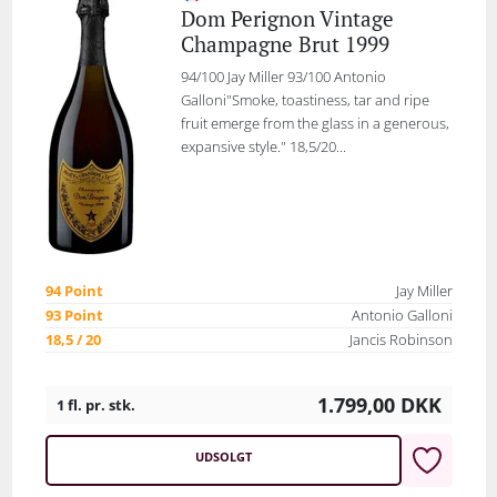
Dom Perignon Vintage
Champagne Brut 1999
94/100 Jay Miller 93/100 Antonio
Galloni"Smoke, toastiness, tar and ripe
fruit emerge from the glass in a generous,
expansive style." 18,5/20...
94 Point
Jay Miller
93 Point
Antonio Galloni
18,5 / 20
Jancis Robinson
1.799,00
DKK
1 fl. pr. stk.
UDSOLGT