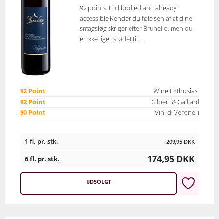
92 points. Full bodied and already
accessible Kender du følelsen af at dine
smagsløg skriger efter Brunello, men du
er ikke lige i stødet til...
92 Point
Wine Enthusiast
92 Point
Gilbert & Gaillard
90 Point
I Vini di Veronelli
1 fl. pr. stk.
209,95
DKK
174,95
DKK
6 fl. pr. stk.
UDSOLGT