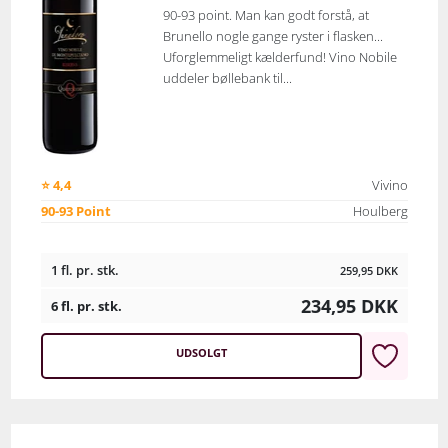
90-93 point. Man kan godt forstå, at
Brunello nogle gange ryster i flasken...
Uforglemmeligt kælderfund! Vino Nobile
uddeler bøllebank til...
⭐ 4,4
Vivino
90-93 Point
Houlberg
1 fl. pr. stk.
259,95
DKK
234,95
DKK
6 fl. pr. stk.
UDSOLGT