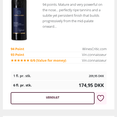
94 points. Mature and very powerful on
the nose... perfectly ripe tannins and a
subtle yet persistent finish that builds
progressively from the mid-palate
onward...
94 Point
WinesCritic.com
93 Point
Vin.connaisseur
★★★★★★ 6/6 (Value for money)
Vin.connaisseur
1 fl. pr. stk.
209,95
DKK
174,95
DKK
6 fl. pr. stk.
UDSOLGT