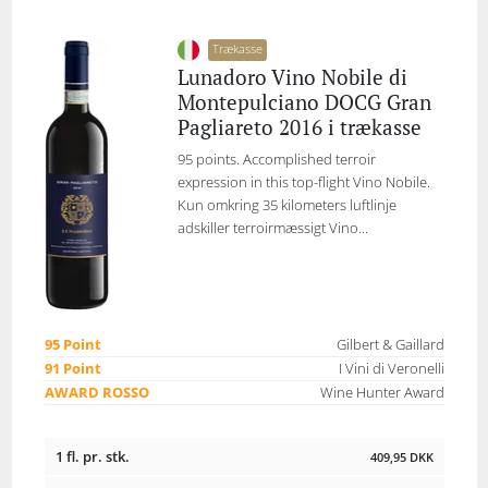
Trækasse
Lunadoro Vino Nobile di
Montepulciano DOCG Gran
Pagliareto 2016 i trækasse
95 points. Accomplished terroir
expression in this top-flight Vino Nobile.
Kun omkring 35 kilometers luftlinje
adskiller terroirmæssigt Vino...
95 Point
Gilbert & Gaillard
91 Point
I Vini di Veronelli
AWARD ROSSO
Wine Hunter Award
1 fl. pr. stk.
409,95
DKK