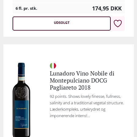
174,95
DKK
6 fl. pr. stk.
UDSOLGT
Lunadoro Vino Nobile di
Montepulciano DOCG
Pagliareto 2018
92 points. Shows lovely finesse, fullness,
salinity and a traditional vegetal structure.
Læderkompleks, urtekrydret og
imponerende intens!...