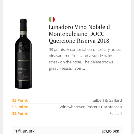
Lunadoro Vino Nobile di
Montepulciano DOCG
Quercione Riserva 2018
93 points. A combination of tertiary notes,
pleasant red fruits and a subtle oaky
streak on the nose. The palate shows
great finesse... Som...
93 Point
Gilbert & Gaillard
93 Point
Winewherever, Rasmus Christensen
92 Point
Falstaff
1 fl. pr. stk.
269,95
DKK