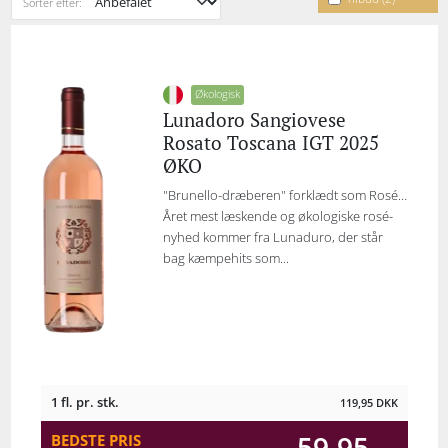
Sorter efter:
Økologisk
Lunadoro Sangiovese
Rosato Toscana IGT 2025
ØKO
"Brunello-dræberen" forklædt som Rosé…
Året mest læskende og økologiske rosé-
nyhed kommer fra Lunaduro, der står
bag kæmpehits som...
1 fl. pr. stk.
119,95
DKK
59,95
BEDSTE PRIS