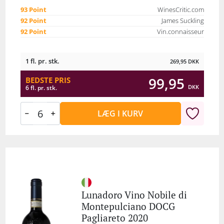
93 Point
WinesCritic.com
92 Point
James Suckling
92 Point
Vin.connaisseur
1 fl. pr. stk.
269,95
DKK
99,95
BEDSTE PRIS
DKK
6 fl. pr. stk.
LÆG I KURV
Lunadoro Vino Nobile di
Montepulciano DOCG
Pagliareto 2020