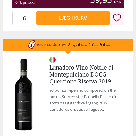
DKK
6 fl. pr. stk.
LÆG I KURV
2
4
17
54
PRISEN UDLØBER OM:
dage
timer
min
sek
Lunadoro Vino Nobile di
Montepulciano DOCG
Quercione Riserva 2019
93 points. Ripe and composed on the
nose... Som en stor Brunello Riserva fra
Toscanas gigantiske årgang 2019…
Lunadoros eksklusive flagskib,...