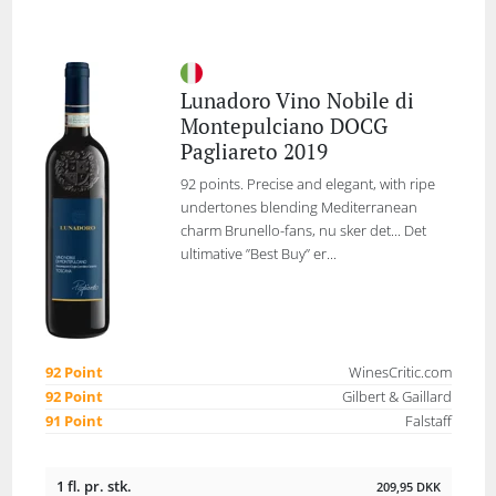
Lunadoro Vino Nobile di
Montepulciano DOCG
Pagliareto 2019
92 points. Precise and elegant, with ripe
undertones blending Mediterranean
charm Brunello-fans, nu sker det... Det
ultimative ”Best Buy” er...
92 Point
WinesCritic.com
92 Point
Gilbert & Gaillard
91 Point
Falstaff
1 fl. pr. stk.
209,95
DKK