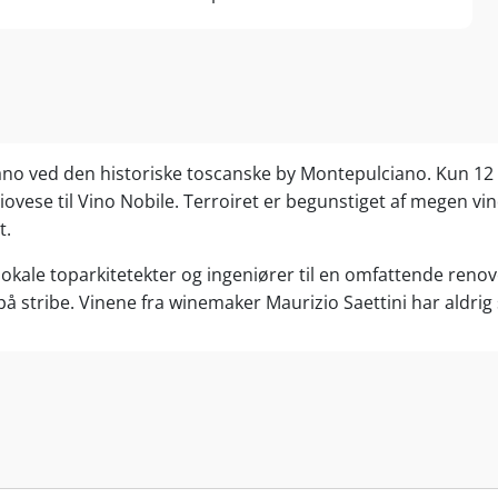
iano ved den historiske toscanske by Montepulciano. Kun 12 
giovese til Vino Nobile. Terroiret er begunstiget af megen 
t.
kale toparkitetekter og ingeniører til en omfattende renove
på stribe. Vinene fra winemaker Maurizio Saettini har aldrig