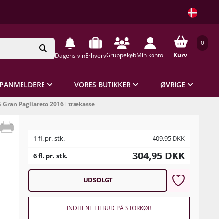
0
Gruppekøb
Min konto
Kurv
Dagens vin
Erhverv
PANMELDERE
VORES BUTIKKER
ØVRIGE
Gran Pagliareto 2016 i trækasse
1 fl. pr. stk.
409,95
DKK
304,95
DKK
6 fl. pr. stk.
UDSOLGT
INDHENT TILBUD PÅ STORKØB