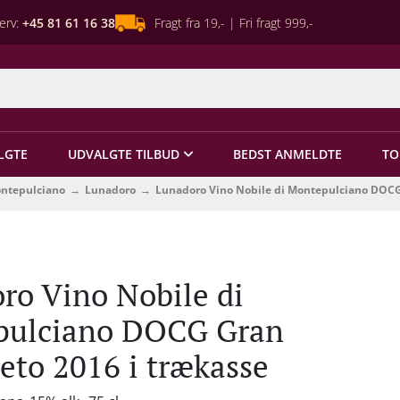
erv:
+45 81 61 16 38
Fragt fra 19,- | Fri fragt 999,-
LGTE
UDVALGTE TILBUD
BEDST ANMELDTE
TO
ontepulciano
Lunadoro
Lunadoro Vino Nobile di Montepulciano DOCG 
ro Vino Nobile di
pulciano DOCG Gran
reto 2016 i trækasse