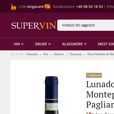
Unik
vingaranti
Kundeservice:
+45 98 92 18 53
| Erhv
VIN
DRUER
KLASSIKERE
MEST SO
Du er her:
Forside
Vin
Italien
Toscana
Vino Nobile di M
Trækasse
Lunado
Monte
Paglia