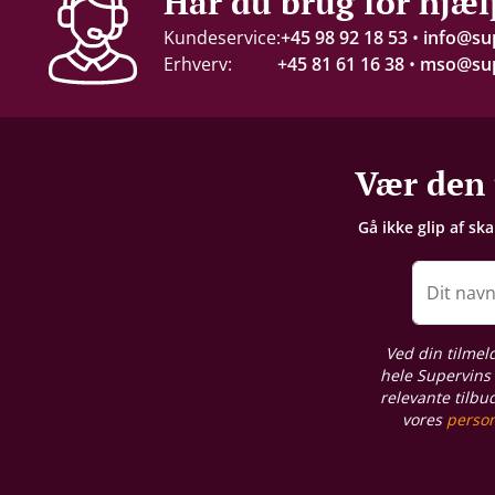
Har du brug for hjæl
15 %
Kundeservice:
+45 98 92 18 53
•
info@su
Erhverv:
+45 81 61 16 38
•
mso@sup
Servering
16-18°C
Gemmepotentiale
Vær den 
+15 år fra høståret
Gå ikke glip af sk
Proptype
Kork
Dit nav
Emballage
Ved din tilmel
6 stk. trækasse
hele Supervins 
relevante tilbu
vores
person
Allergener
Sulferdioxid/ Sulfitter