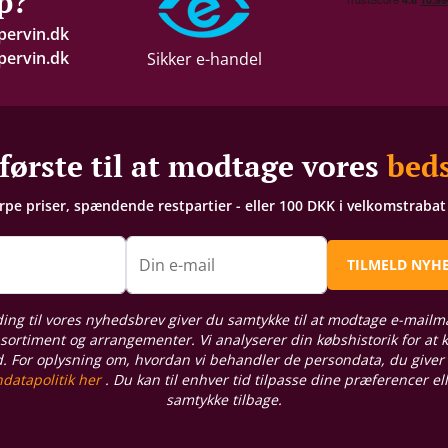
p?
pervin.dk
ervin.dk
Sikker e-handel
første til at modtage vores
beds
arpe priser, spændende restpartier - eller 100 DKK i velkomstraba
n
Din e-mail
TILMELD NYH
ding til vores nyhedsbrev giver du samtykke til at modtage e-mailm
sortiment og arrangementer. Vi analyserer din købshistorik for at
d. For oplysning om, hvordan vi behandler de persondata, du giver
datapolitik her
. Du kan til enhver tid tilpasse dine præferencer el
samtykke tilbage.