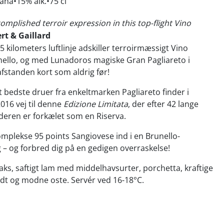
cana
15% alk.
75 cl
complished terroir expression in this top-flight Vino
ert & Gaillard
 kilometers luftlinje adskiller terroirmæssigt Vino
nello, og med Lunadoros magiske Gran Pagliareto i
afstanden kort som aldrig før!
 bedste druer fra enkeltmarken Pagliareto finder i
016 vej til denne
Edizione Limitata
, der efter 42 lange
deren er forkælet som en Riserva.
plekse 95 points Sangiovese ind i en Brunello-
– og forbred dig på en gedigen overraskelse!
eaks, saftigt lam med middelhavsurter, porchetta, kraftige
ildt og modne oste. Servér ved 16-18°C.