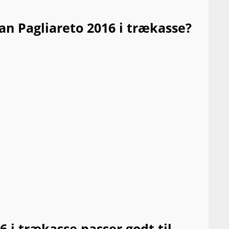
n Pagliareto 2016 i trækasse?
i trækasse passer godt til...