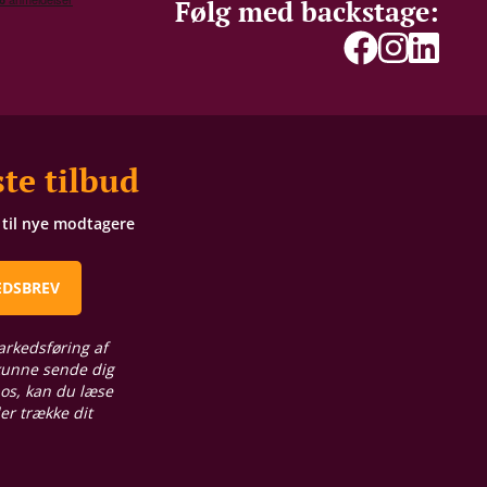
Følg med backstage:
te tilbud
t til nye modtagere
EDSBREV
arkedsføring af
 kunne sende dig
 os, kan du læse
ler trække dit