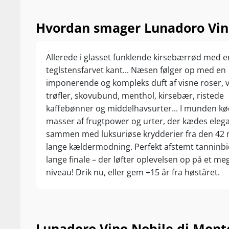
Hvordan smager Lunadoro Vino
Allerede i glasset funklende kirsebærrød med 
teglstensfarvet kant... Næsen følger op med en
imponerende og kompleks duft af visne roser, v
trøfler, skovubund, menthol, kirsebær, ristede
kaffebønner og middelhavsurter... I munden k
masser af frugtpower og urter, der kædes eleg
sammen med luksuriøse krydderier fra den 42
lange kældermodning. Perfekt afstemt tanninbi
lange finale – der løfter oplevelsen op på et me
niveau! Drik nu, eller gem +15 år fra høståret.
Lunadoro Vino Nobile di Monte