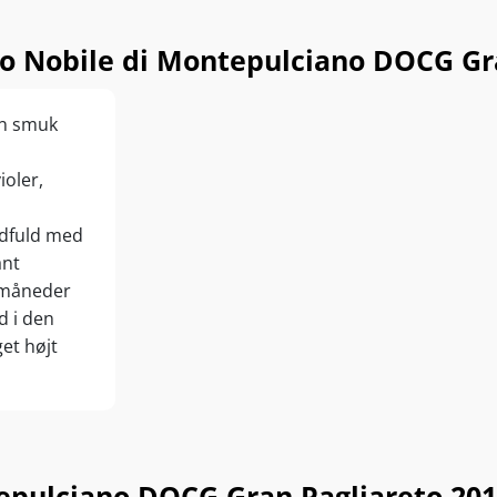
 Nobile di Montepulciano DOCG Gra
en smuk
ioler,
ødfuld med
ant
 måneder
d i den
get højt
pulciano DOCG Gran Pagliareto 2016 