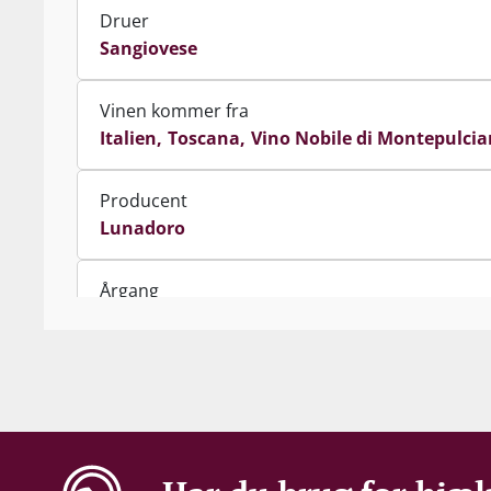
Druer
Sangiovese
Vinen kommer fra
Italien
Toscana
Vino Nobile di Montepulci
Producent
Lunadoro
Årgang
2016
Indhold
75 cl
Alkohol-%