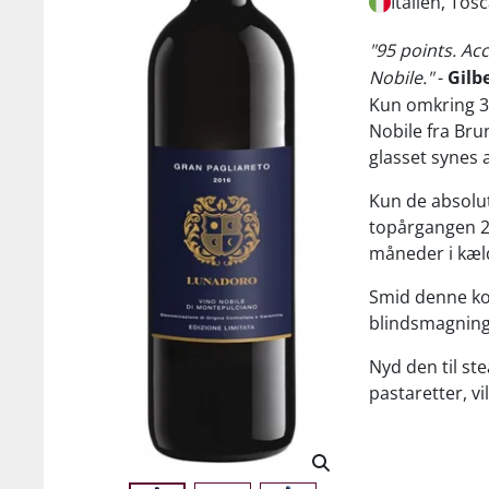
Italien, Tos
"95 points. Ac
Nobile."
-
Gilb
Kun omkring 35
Nobile fra Bru
glasset synes 
Kun de absolut
topårgangen 2
måneder i kæl
Smid denne kom
blindsmagning 
Nyd den til st
pastaretter, v