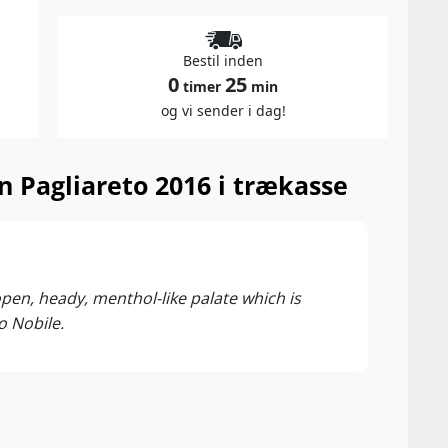
Bestil inden
0
25
timer
min
og vi sender i dag!
 Pagliareto 2016 i trækasse
91 P
I Vini
pen, heady, menthol-like palate which is
o Nobile.