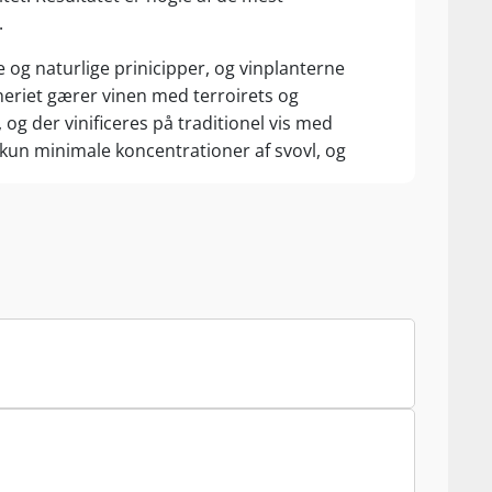
.
og naturlige prinicipper, og vinplanterne
ineriet gærer vinen med terroirets og
 der vinificeres på traditionel vis med
 kun minimale koncentrationer af svovl, og
 firmaet, og i 2012 fulgte Mauros søster Mirella
ddannelsen i Alba. Fra 8,5 hektar i Monforte
 Castelletto, fremstiller Giovanni Manzone ca.