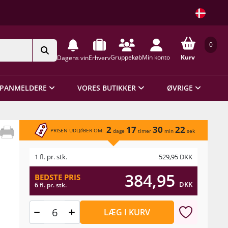
0
Gruppekøb
Min konto
Kurv
Dagens vin
Erhverv
PANMELDERE
VORES BUTIKKER
ØVRIGE
2
17
30
22
PRISEN UDLØBER OM:
dage
timer
min
sek
1 fl. pr. stk.
529,95
DKK
384,95
BEDSTE PRIS
DKK
6 fl. pr. stk.
LÆG I KURV