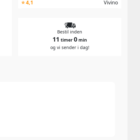
⭐ 4,1
Vivino
Bestil inden
11
0
timer
min
og vi sender i dag!
94 P
Anton
The 2
softe
Barol