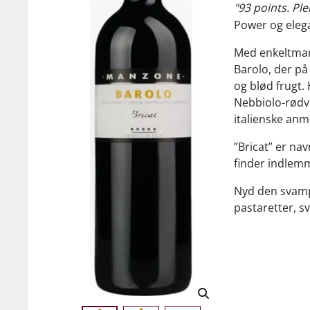
"93 points. Ple
Power og eleg
Med enkeltmar
Barolo, der på
og blød frugt.
Nebbiolo-rødvi
italienske anm
”Bricat” er nav
finder indlemm
Nyd den svampe
pastaretter, s