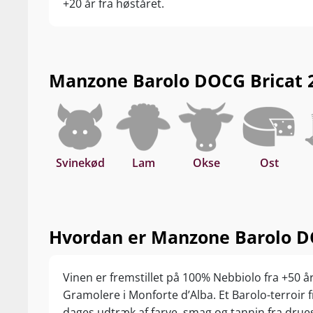
+20 år fra høståret.
Manzone Barolo DOCG Bricat 20
Svinekød
Lam
Okse
Ost
Hvordan er Manzone Barolo DO
Vinen er fremstillet på 100% Nebbiolo fra +50 å
Gramolere i Monforte d’Alba. Et Barolo-terroir
dages udtræk af farve, smag og tannin fra druesk