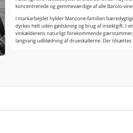
koncentrerede og gemmeværdige af alle Barolo-vine
I markarbejdet hylder Manzone-familien bæredygtige 
dyrkes helt uden gødskning og brug af insektgift. I v
vinkælderens naturligt forekommende gærstammer, og
langvarig udblødning af drueskallerne. Der tilsættes
vinene aftappes uden klaring og filtrering.
Siden 2005 har sønnen Mauro hjulpet med ledelsen af
trop. Mauro og Mirella har begge gennemført ønologu
d’Alba, fordelt på de tre cru’er Gramolere, Bricat og
50.000 flasker årligt.