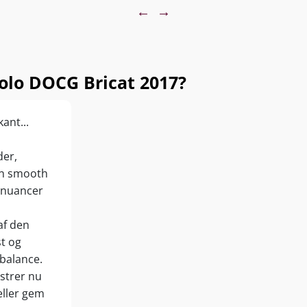
←
→
lo DOCG Bricat 2017?
ant...
der,
en smooth
e nuancer
af den
st og
balance.
strer nu
eller gem