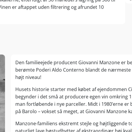
Vinen er aftappet uden filtrering og afrundet 10
Den familieejede producent Giovanni Manzone er b
berømte Poderi Aldo Conterno blandt de nærmeste 
højt niveau!
Husets historie starter med købet af ejendommen Ci
begynder i det små at producere egen vin omkring 196
man fortløbende i nye parceller. Midt i 1980’erne er
på Barolo – vokset så meget, at Giovanni Manzone kan
Manzone-familiens ekstremt stejle og højtliggende 
naturligt lave høstudbytter af ekstraordinær høj kval