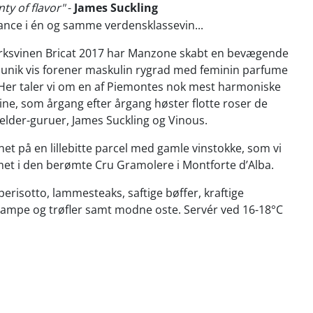
nty of flavor"
-
James Suckling
ance i én og samme verdensklassevin...
ksvinen Bricat 2017 har Manzone skabt en bevægende
 unik vis forener maskulin rygrad med feminin parfume
 Her taler vi om en af Piemontes nok mest harmoniske
ne, som årgang efter årgang høster flotte roser de
elder-guruer, James Suckling og Vinous.
net på en lillebitte parcel med gamle vinstokke, som vi
et i den berømte Cru Gramolere i Montforte d’Alba.
risotto, lammesteaks, saftige bøffer, kraftige
vampe og trøfler samt modne oste. Servér ved 16-18°C