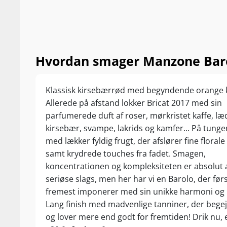
Hvordan smager Manzone Baro
Klassisk kirsebærrød med begyndende orange k
Allerede på afstand lokker Bricat 2017 med sin
parfumerede duft af roser, mørkristet kaffe, læ
kirsebær, svampe, lakrids og kamfer... På tung
med lækker fyldig frugt, der afslører fine floral
samt krydrede touches fra fadet. Smagen,
koncentrationen og kompleksiteten er absolut 
seriøse slags, men her har vi en Barolo, der før
fremest imponerer med sin unikke harmoni og 
Lang finish med madvenlige tanniner, der begej
og lover mere end godt for fremtiden! Drik nu, 