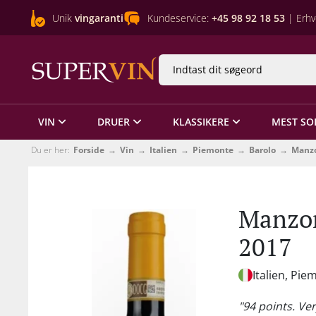
Unik
vingaranti
Kundeservice:
+45 98 92 18 53
| Erhv
VIN
DRUER
KLASSIKERE
MEST SO
Du er her:
Forside
Vin
Italien
Piemonte
Barolo
Manz
Manzon
2017
Italien, Pie
"94 points. Ver