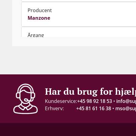
Producent
Manzone
Årgang
2017
Indhold
75 cl
Alkohol-%
Har du brug for hjæl
14,5 %
Kundeservice:
+45 98 92 18 53
•
info@su
Erhverv:
+45 81 61 16 38
•
mso@sup
Servering
16-18°C
Gemmepotentiale