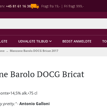
erv:
+45 81 61 16 38
Fragt fra 19,- | Fri fragt 999,-
LGTE
UDVALGTE TILBUD
BEDST ANMELDTE
TO
one
Manzone Barolo DOCG Bricat 2017
e Barolo DOCG Bricat
monte
14,5% alk.
75 cl
y pretty."
-
Antonio Galloni