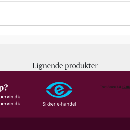
Lignende produkter
p?
pervin.dk
ervin.dk
Sikker e-handel