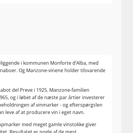
eliggende i kommunen Monforte d’Alba, med
naboer. Og Manzone-vinene holder tilsvarende
abot del Preve i 1925. Manzone-familien
5, og i løbet af de næste par årtier investerer
 beholdningen af vinmarker - og efterspørgslen
 leve af at producere vin i eget navn.
topmarker med meget gamle vinstokke giver
itet. Resultatet er nogle af de mest