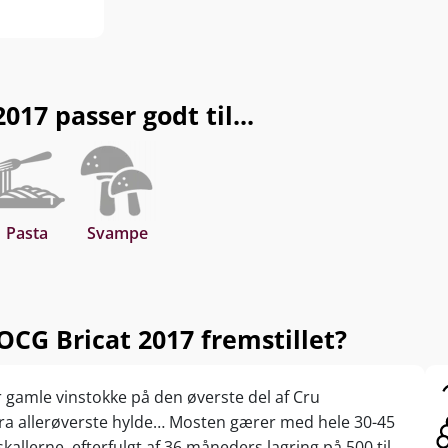
17 passer godt til...
Pasta
Svampe
CG Bricat 2017 fremstillet?
r gamle vinstokke på den øverste del af Cru
 fra allerøverste hylde… Mosten gærer med hele 30-45
allerne, efterfulgt af 36 måneders lagring på 500 til