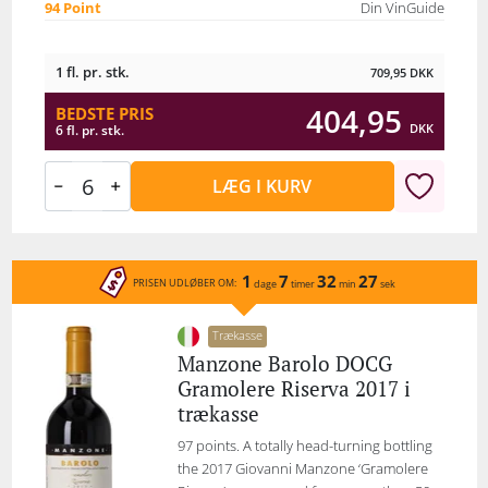
94 Point
Din VinGuide
1 fl. pr. stk.
709,95
DKK
404,95
BEDSTE PRIS
DKK
6 fl. pr. stk.
LÆG I KURV
1
7
32
27
PRISEN UDLØBER OM:
dage
timer
min
sek
Trækasse
Manzone Barolo DOCG
Gramolere Riserva 2017 i
trækasse
97 points. A totally head-turning bottling
the 2017 Giovanni Manzone ‘Gramolere