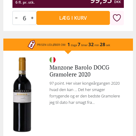
DKK
6 fl. pr. stk.
LÆG I KURV
1
7
32
28
PRISEN UDLØBER OM:
dage
timer
min
sek
Manzone Barolo DOCG
Gramolere 2020
97 point. Her viser kongeårgangen 2020
hvad den kan ... Det her smager
forrygende og er den bedste Gramolere
jeg til dato har smagt fra...