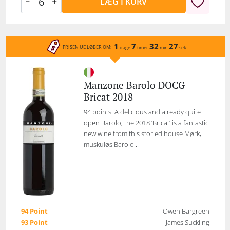
LÆG I KURV
1
7
32
27
PRISEN UDLØBER OM:
dage
timer
min
sek
Manzone Barolo DOCG
Bricat 2018
94 points. A delicious and already quite
open Barolo, the 2018 ‘Bricat’ is a fantastic
new wine from this storied house Mørk,
muskuløs Barolo...
94 Point
Owen Bargreen
93 Point
James Suckling