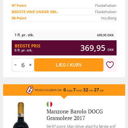
97 Point
Flaskehalsen
BEDSTE VINE UNDER 500,-
Flaskehalsen
96 Point
Houlberg
1 fl. pr. stk.
609,95
DKK
369,95
BEDSTE PRIS
DKK
6 fl. pr. stk.
LÆG I KURV
0
7
32
27
PRISEN UDLØBER OM:
dage
timer
min
sek
Manzone Barolo DOCG
Gramolere 2017
94-97 point. Man bliver glad fra første snif