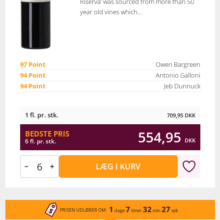
Riserva’ was sourced from more than 50
year old vines which...
97 Point
Owen Bargreen
94 Point
Antonio Galloni
94 Point
Jeb Dunnuck
1 fl. pr. stk.
709,95
DKK
554,95
BEDSTE PRIS
DKK
6 fl. pr. stk.
LÆG I KURV
1
7
32
27
PRISEN UDLØBER OM:
dage
timer
min
sek