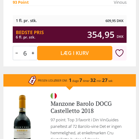
93 Point
Vinous
1 fl. pr. stk.
609,95
DKK
354,95
BEDSTE PRIS
DKK
6 fl. pr. stk.
LÆG I KURV
1
7
32
27
PRISEN UDLØBER OM:
dage
timer
min
sek
Manzone Barolo DOCG
Castelletto 2018
97 point. Top 3 favorit i Din VinGuides
paneltest af 72 Barolo-vine Det er ingen
hemmelighed, at enkeltmarken Cru