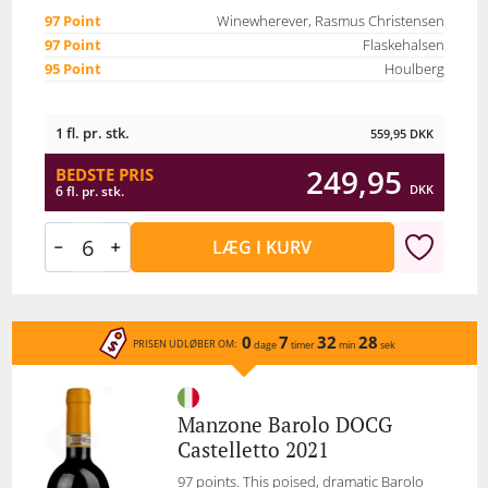
97 Point
Winewherever, Rasmus Christensen
97 Point
Flaskehalsen
95 Point
Houlberg
1 fl. pr. stk.
559,95
DKK
249,95
BEDSTE PRIS
DKK
6 fl. pr. stk.
LÆG I KURV
0
7
32
28
PRISEN UDLØBER OM:
dage
timer
min
sek
Manzone Barolo DOCG
Castelletto 2021
97 points. This poised, dramatic Barolo