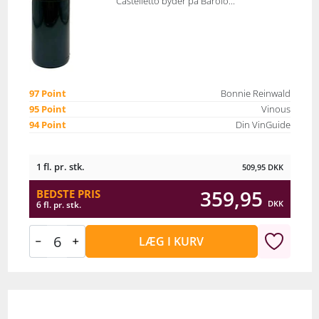
Castelletto byder på Barolo...
97 Point
Bonnie Reinwald
95 Point
Vinous
94 Point
Din VinGuide
1 fl. pr. stk.
509,95
DKK
359,95
BEDSTE PRIS
DKK
6 fl. pr. stk.
LÆG I KURV