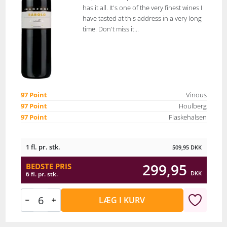
has it all. It's one of the very finest wines I
have tasted at this address in a very long
time. Don't miss it...
97 Point
Vinous
97 Point
Houlberg
97 Point
Flaskehalsen
1 fl. pr. stk.
509,95
DKK
299,95
BEDSTE PRIS
DKK
6 fl. pr. stk.
LÆG I KURV