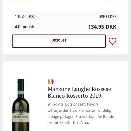
1 fl. pr. stk.
209,95
DKK
134,95
DKK
6 fl. pr. stk.
UDSOLGT
Manzone Langhe Rossese
Bianco Rosserto 2019
91 points. Lots of zesty flavors
Ultrasjælden hvid Piemonte… endelig
tilbage på lager! Fra det ikoniske Barolo-
terroir, Monforte d'Alba,...