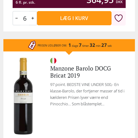
DKK
6 fl. pr. stk.
LÆG I KURV
1
7
32
27
PRISEN UDLØBER OM:
dage
timer
min
sek
Manzone Barolo DOCG
Bricat 2019
97 point. BEDSTE VINE UNDER 500,- En
klasse-Barolo, der fortjener masser af tid i
kælderen Prisen lyver værre end
Pinocchio… Som blåstemplet...