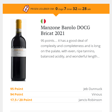
0
7
32
28
PRISEN UDLØBER OM:
dage
timer
min
sek
Manzone Barolo DOCG
Bricat 2021
95 points.... it has a good deal of
complexity and completeness and is long
on the palate, with even, ripe tannins,
balanced acidity, and wonderful length...
95 Point
Jeb Dunnuck
94 Point
Vinous
17,5 / 20 Point
Jancis Robinson