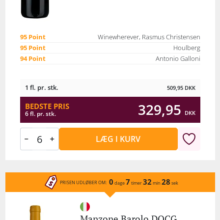
95 Point
Winewherever, Rasmus Christensen
95 Point
Houlberg
94 Point
Antonio Galloni
1 fl. pr. stk.
509,95
DKK
329,95
BEDSTE PRIS
DKK
6 fl. pr. stk.
LÆG I KURV
0
7
32
28
PRISEN UDLØBER OM:
dage
timer
min
sek
Manzone Barolo DOCG