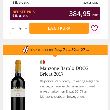
1 fl. pr. stk.
529,95
DKK
384,95
BEDSTE PRIS
DKK
6 fl. pr. stk.
LÆG I KURV
0
7
32
27
PRISEN UDLØBER OM:
dage
timer
min
sek
Manzone Barolo DOCG
Bricat 2017
94 points. Very pretty. Power og elegance
i én og samme verdensklassevin... Med
enkeltmarksvinen Bricat 2017 har
Manzone skabt en bevægende...