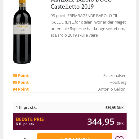
Castelletto 2019
95 point. FREMRAGENDE BAROLO TIL
KÆLDEREN ...for dælen hvor er der meget
potentiale Rygterne har længe svirret om,
at Barolo 2019 skulle være...
95 Point
Flaskehalsen
95 Point
Houlberg
94 Point
Antonio Galloni
1 fl. pr. stk.
539,95
DKK
344,95
BEDSTE PRIS
DKK
6 fl. pr. stk.