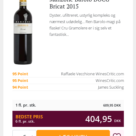
Bricat 2015
Dyster, ufiltreret, ustyrlig kompleks og
nærmest udødelig… Ren Barolo-magi på
flaske! Cru Gramolere er i sig selv et
fantastisk...
95 Point
Raffaele Vecchione WinesCritic.com
95 Point
WinesCritic.com
94 Point
James Suckling
1 fl. pr. stk.
609,95
DKK
404,95
BEDSTE PRIS
DKK
6 fl. pr. stk.