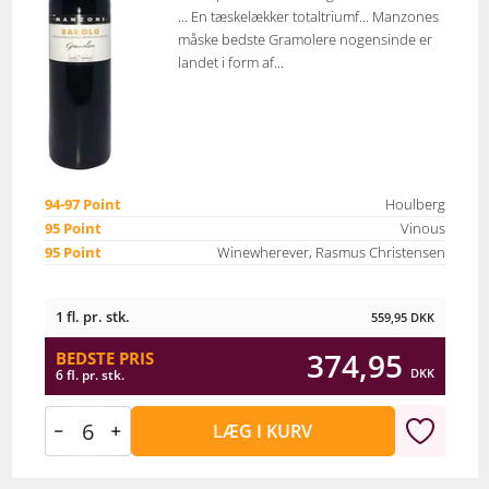
... En tæskelækker totaltriumf... Manzones
måske bedste Gramolere nogensinde er
landet i form af...
94-97 Point
Houlberg
95 Point
Vinous
95 Point
Winewherever, Rasmus Christensen
1 fl. pr. stk.
559,95
DKK
374,95
BEDSTE PRIS
DKK
6 fl. pr. stk.
LÆG I KURV