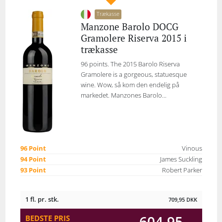
Trækasse
Manzone Barolo DOCG
Gramolere Riserva 2015 i
trækasse
96 points. The 2015 Barolo Riserva
Gramolere is a gorgeous, statuesque
wine. Wow, så kom den endelig på
markedet. Manzones Barolo...
96 Point
Vinous
94 Point
James Suckling
93 Point
Robert Parker
1 fl. pr. stk.
709,95
DKK
604,95
BEDSTE PRIS