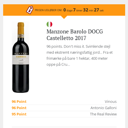
0
7
32
27
PRISEN UDLØBER OM:
dage
timer
min
sek
Manzone Barolo DOCG
Castelletto 2017
96 points. Don't miss it. Svimlende stejl
med ekstremt næringsfattig jord... Fra et
frimærke på bare 1 hektar, 400 meter
oppe på Cru...
96 Point
Vinous
96 Point
Antonio Galloni
95 Point
The Real Review