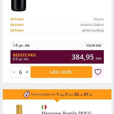
94 Point
Vinous
94 Point
Antonio Galloni
93 Point
James Suckling
1 fl. pr. stk.
529,95
DKK
384,95
BEDSTE PRIS
DKK
6 fl. pr. stk.
LÆG I KURV
1
7
32
27
PRISEN UDLØBER OM:
dage
timer
min
sek
Manzone Barolo DOCG