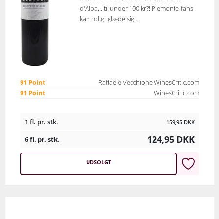
d'Alba... til under 100 kr?! Piemonte-fans
kan roligt glæde sig...
91 Point
Raffaele Vecchione WinesCritic.com
91 Point
WinesCritic.com
1 fl. pr. stk.
159,95
DKK
124,95
DKK
6 fl. pr. stk.
UDSOLGT