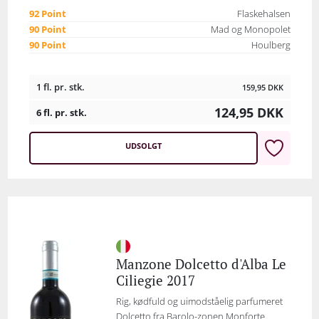
92 Point
Flaskehalsen
90 Point
Mad og Monopolet
90 Point
Houlberg
1 fl. pr. stk.
159,95
DKK
124,95
DKK
6 fl. pr. stk.
UDSOLGT
Manzone Dolcetto d'Alba Le
Ciliegie 2017
Rig, kødfuld og uimodståelig parfumeret
Dolcetto fra Barolo-zonen Monforte