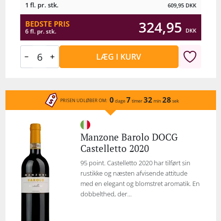
1 fl. pr. stk.
609,95
DKK
324,95
BEDSTE PRIS
DKK
6 fl. pr. stk.
LÆG I KURV
0
7
32
28
PRISEN UDLØBER OM:
dage
timer
min
sek
Manzone Barolo DOCG
Castelletto 2020
95 point. Castelletto 2020 har tilført sin
rustikke og næsten afvisende attitude
med en elegant og blomstret aromatik. En
dobbelthed, der...