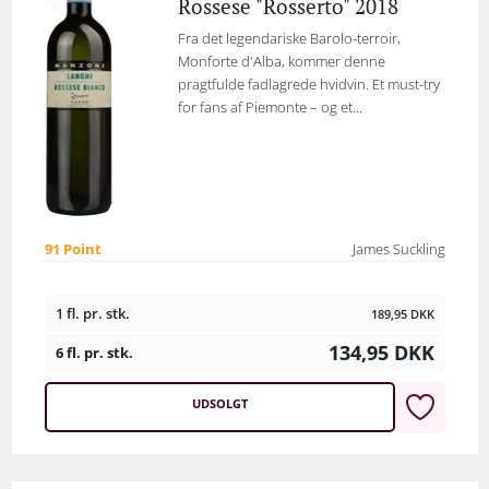
Rossese "Rosserto" 2018
Fra det legendariske Barolo-terroir,
Monforte d'Alba, kommer denne
pragtfulde fadlagrede hvidvin. Et must-try
for fans af Piemonte – og et...
91 Point
James Suckling
1 fl. pr. stk.
189,95
DKK
134,95
DKK
6 fl. pr. stk.
UDSOLGT