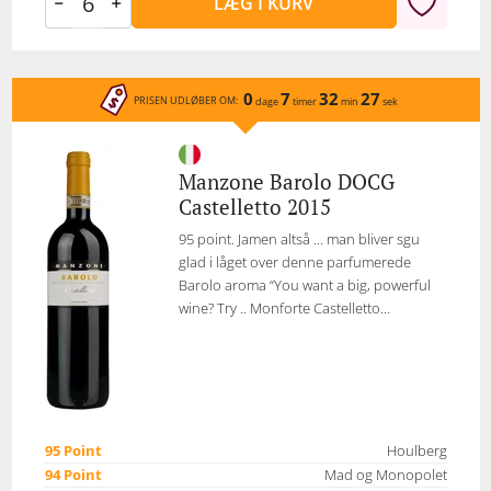
LÆG I KURV
0
7
32
27
PRISEN UDLØBER OM:
dage
timer
min
sek
Manzone Barolo DOCG
Castelletto 2015
95 point. Jamen altså ... man bliver sgu
glad i låget over denne parfumerede
Barolo aroma “You want a big, powerful
wine? Try .. Monforte Castelletto...
95 Point
Houlberg
94 Point
Mad og Monopolet