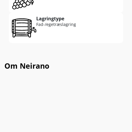
Lagringtype
Fad-/egetræslagring
Om Neirano