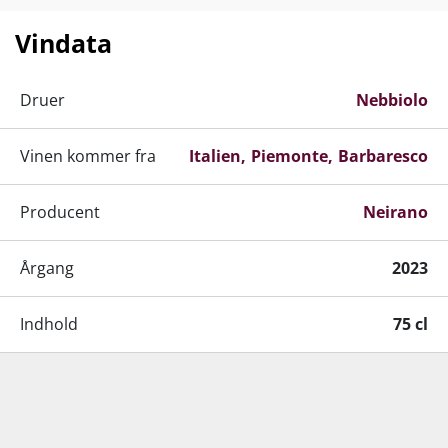
Vindata
Druer
Nebbiolo
Vinen kommer fra
Italien
Piemonte
Barbaresco
Producent
Neirano
Årgang
2023
Indhold
75 cl
Lignende produkter
Alkohol-%
14 %
Servering
16-18°C