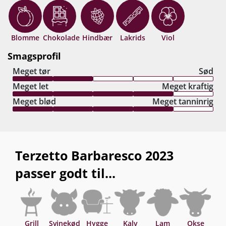
Barbaresco-oplevelse af og man efterlades med
en måbende følelse over, hvordan det kan lade
sig gøre at lave så flot en vin til så få penge! Drik
Blomme
Chokolade
Hindbær
Lakrids
Viol
nu, eller gem 8-10 år fra høståret.
Smagsprofil
Meget tør
Sød
Meget let
Meget kraftig
Meget blød
Meget tanninrig
Terzetto Barbaresco 2023
passer godt til...
Grill
Svinekød
Hygge
Kalv
Lam
Okse