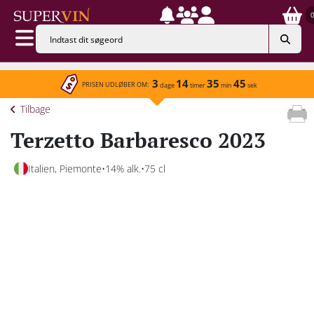
3
14
35
45
PRISEN UDLØBER OM:
dage
timer
min
sek
Tilbage
Terzetto Barbaresco 2023
Italien, Piemonte
14% alk.
75 cl