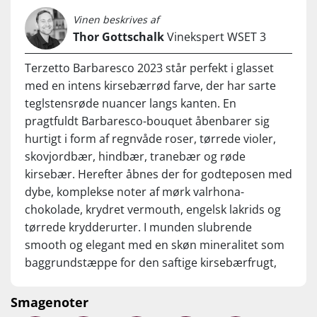
Piemonte-vingård Tenute Neirano. Vinhuset er grundlagt i
Vinen beskrives af
1982 og drives på 4. generation af familien Speroni, der i
næsten 150 år har været associeret med Vermouth-
Thor Gottschalk
Vinekspert WSET 3
produktion. Familiens fokus har fra starten været at levere
topanmeldte piemontesiske vine til venlige priser - og i
Terzetto Barbaresco 2023 står perfekt i glasset
glasset taler kvaliteten for sig selv: det er efterhånden en
med en intens kirsebærrød farve, der har sarte
svær opgave at udpege bedre value-for-money i Piemonte.
teglstensrøde nuancer langs kanten. En
pragtfuldt Barbaresco-bouquet åbenbarer sig
hurtigt i form af regnvåde roser, tørrede violer,
skovjordbær, hindbær, tranebær og røde
kirsebær. Herefter åbnes der for godteposen med
dybe, komplekse noter af mørk valrhona-
chokolade, krydret vermouth, engelsk lakrids og
tørrede krydderurter. I munden slubrende
smooth og elegant med en skøn mineralitet som
baggrundstæppe for den saftige kirsebærfrugt,
der i den lange finish suppleres med et krydret
touch af kaffe, krydderurter og våd skovbund. Et
Smagenoter
friskt lille tanninbid runder denne saftlækre