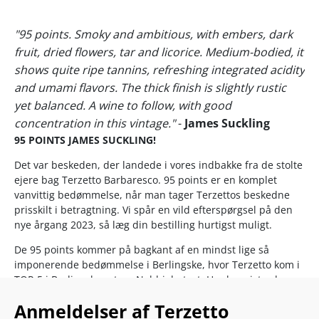
"95 points. Smoky and ambitious, with embers, dark
fruit, dried flowers, tar and licorice. Medium-bodied, it
shows quite ripe tannins, refreshing integrated acidity
and umami flavors. The thick finish is slightly rustic
yet balanced. A wine to follow, with good
concentration in this vintage."
-
James Suckling
95 POINTS JAMES SUCKLING!
Det var beskeden, der landede i vores indbakke fra de stolte
ejere bag Terzetto Barbaresco. 95 points er en komplet
vanvittig bedømmelse, når man tager Terzettos beskedne
prisskilt i betragtning. Vi spår en vild efterspørgsel på den
nye årgang 2023, så læg din bestilling hurtigst muligt.
De 95 points kommer på bagkant af en mindst lige så
imponerende bedømmelse i Berlingske, hvor Terzetto kom i
TOP-5 i Berlingskes store Nebbiolo-test. Her begejstrede
vinen Søren Frank, der især roste den flotte
Anmeldelser af Terzetto
skovbundskompleksitet og dybde i smagen.