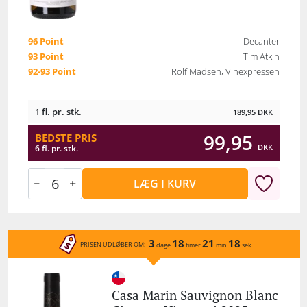
96 Point
Decanter
93 Point
Tim Atkin
92-93 Point
Rolf Madsen, Vinexpressen
1 fl. pr. stk.
189,95
DKK
99,95
BEDSTE PRIS
DKK
6 fl. pr. stk.
LÆG I KURV
3
18
21
18
PRISEN UDLØBER OM:
dage
timer
min
sek
Casa Marin Sauvignon Blanc