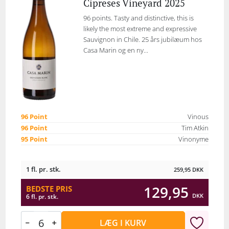
Cipreses Vineyard 2025
96 points. Tasty and distinctive, this is
likely the most extreme and expressive
Sauvignon in Chile. 25 års jubilæum hos
Casa Marin og en ny...
96 Point
Vinous
96 Point
Tim Atkin
95 Point
Vinonyme
1 fl. pr. stk.
259,95
DKK
129,95
BEDSTE PRIS
DKK
6 fl. pr. stk.
LÆG I KURV