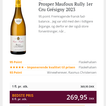
Prosper Maufoux Rully 1er
Cru Grésigny 2023
95 point. Fremragende fransk fad-
balance... Jeg var vild med den i tidligere
årgange, og derfor er der også store
forventninger, når...
95 Point
Flaskehalsen
★★★★★ – Imponerende kvalitet til prisen
Flaskehalsen
93 Point
Winewherever, Rasmus Christensen
1 fl. pr. stk.
369,95
DKK
269,95
BEDSTE PRIS
DKK
6 fl. pr. stk.