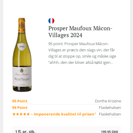
Prosper Maufoux Mâcon-
Villages 2024
95 point. Prosper Maufoux Mâcon-
Villages er præcis den slags vin, der får
dig til at stoppe op, smile og måske sige
“ahhh, den der bliver altså købt igen...
95 Point
Dorthe Kristine
94 Point
Flaskehalsen
★★★★★ – Imponerende kvalitet til prisen"
Flaskehalsen
1 fl. pr. stk.
199,95
DKK