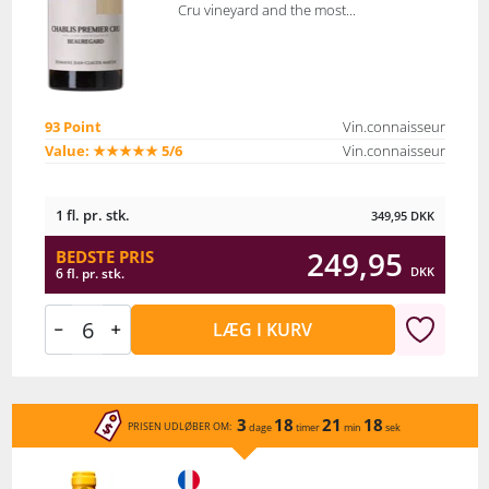
Cru vineyard and the most...
93 Point
Vin.connaisseur
Value: ★★★★★ 5/6
Vin.connaisseur
1 fl. pr. stk.
349,95
DKK
249,95
BEDSTE PRIS
DKK
6 fl. pr. stk.
LÆG I KURV
3
18
21
18
PRISEN UDLØBER OM:
dage
timer
min
sek