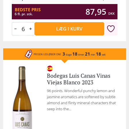
87,95
BEDSTE PRIS
DKK
6 fl. pr. stk.
LÆG I KURV
3
18
21
18
PRISEN UDLØBER OM:
dage
timer
min
sek
Bodegas Luis Canas Vinas
Viejas Blanco 2023
96 points. Wonderful punchy lemon and
jasmine aromatics are softened by subtle
almond and flinty mineral characters that
seep into the...