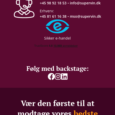
+45 98 92 18 53
•
info@supervin.dk
Erhverv:
+45 81 61 16 38
•
mso@supervin.dk
Sikker e-handel
Følg med backstage:
Vær den første til at
modtage vores
bedste