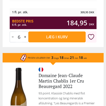
1 fl. pr. stk.
309,95
DKK
184,95
BEDSTE PRIS
DKK
6 fl. pr. stk.
LÆG I KURV
3
18
21
18
PRISEN UDLØBER OM:
dage
timer
min
sek
Domaine Jean-Claude
Martin Chablis 1er Cru
Beauregard 2022
93 point. Klassisk Chablis med flot
koncentration og lang mineralsk
afslutning. “Les Beauregards is a Premier