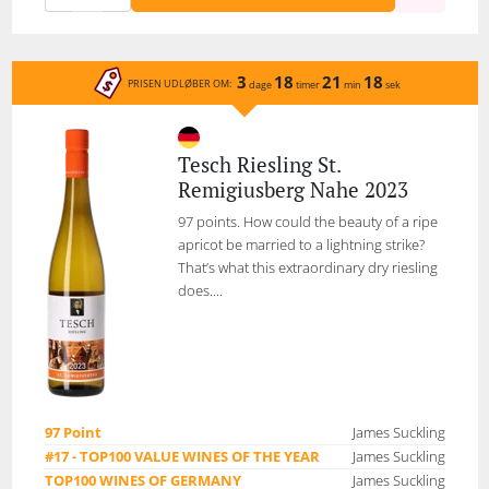
3
18
21
18
PRISEN UDLØBER OM:
dage
timer
min
sek
Tesch Riesling St.
Remigiusberg Nahe 2023
97 points. How could the beauty of a ripe
apricot be married to a lightning strike?
That’s what this extraordinary dry riesling
does....
97 Point
James Suckling
#17 - TOP100 VALUE WINES OF THE YEAR
James Suckling
TOP100 WINES OF GERMANY
James Suckling