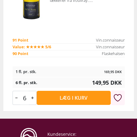
lækkerier fra Vouvray…...
91 Point
Vin.connaisseur
Value: ★★★★★ 5/6
Vin.connaisseur
90 Point
Flaskehalsen
1 fl. pr. stk.
169,95
DKK
149,95
DKK
6 fl. pr. stk.
LÆG I KURV
Kundeservice: