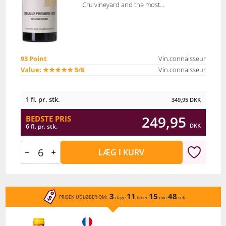
Cru vineyard and the most...
93 Point
Vin.connaisseur
Value: ★★★★★ 5/6
Vin.connaisseur
1 fl. pr. stk.
349,95
DKK
249,95
BEDSTE PRIS
DKK
6 fl. pr. stk.
LÆG I KURV
3
11
15
48
PRISEN UDLØBER OM:
dage
timer
min
sek