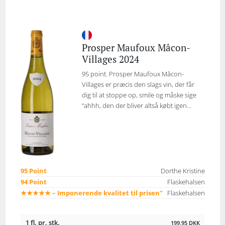
Prosper Maufoux Mâcon-
Villages 2024
95 point. Prosper Maufoux Mâcon-
Villages er præcis den slags vin, der får
dig til at stoppe op, smile og måske sige
“ahhh, den der bliver altså købt igen...
95 Point
Dorthe Kristine
94 Point
Flaskehalsen
★★★★★ – Imponerende kvalitet til prisen"
Flaskehalsen
1 fl. pr. stk.
199,95
DKK