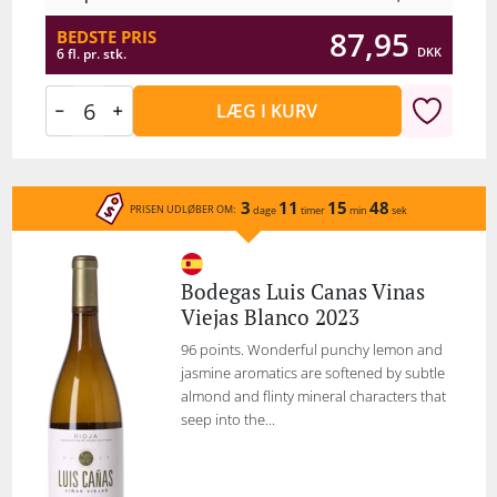
87,95
BEDSTE PRIS
DKK
6 fl. pr. stk.
LÆG I KURV
3
11
15
48
PRISEN UDLØBER OM:
dage
timer
min
sek
Bodegas Luis Canas Vinas
Viejas Blanco 2023
96 points. Wonderful punchy lemon and
jasmine aromatics are softened by subtle
almond and flinty mineral characters that
seep into the...