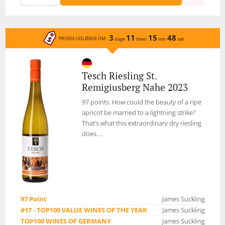
3
11
15
48
PRISEN UDLØBER OM:
dage
timer
min
sek
Tesch Riesling St.
Remigiusberg Nahe 2023
97 points. How could the beauty of a ripe
apricot be married to a lightning strike?
That’s what this extraordinary dry riesling
does....
97 Point
James Suckling
#17 - TOP100 VALUE WINES OF THE YEAR
James Suckling
TOP100 WINES OF GERMANY
James Suckling