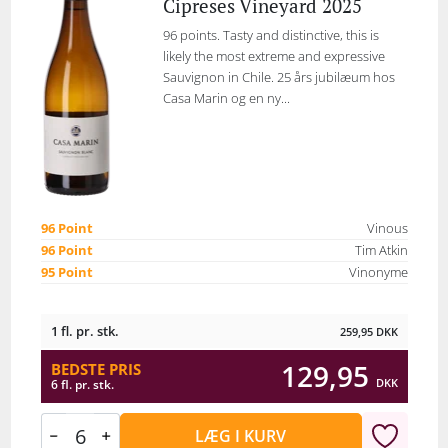
Cipreses Vineyard 2025
96 points. Tasty and distinctive, this is
likely the most extreme and expressive
Sauvignon in Chile. 25 års jubilæum hos
Casa Marin og en ny...
96 Point
Vinous
96 Point
Tim Atkin
95 Point
Vinonyme
1 fl. pr. stk.
259,95
DKK
129,95
BEDSTE PRIS
DKK
6 fl. pr. stk.
LÆG I KURV