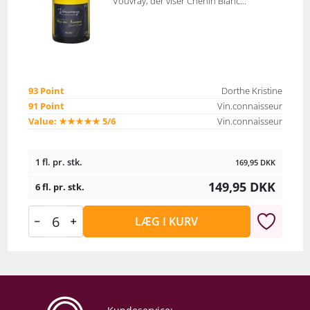
Vouvray, der viser Chenin Blanc...
93 Point
Dorthe Kristine
91 Point
Vin.connaisseur
Value: ★★★★★ 5/6
Vin.connaisseur
1 fl. pr. stk.
169,95
DKK
149,95
DKK
6 fl. pr. stk.
LÆG I KURV