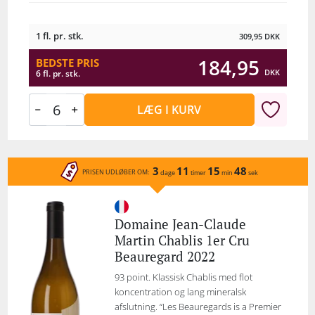
1 fl. pr. stk.
309,95
DKK
184,95
BEDSTE PRIS
DKK
6 fl. pr. stk.
LÆG I KURV
3
11
15
48
PRISEN UDLØBER OM:
dage
timer
min
sek
Domaine Jean-Claude
Martin Chablis 1er Cru
Beauregard 2022
93 point. Klassisk Chablis med flot
koncentration og lang mineralsk
afslutning. “Les Beauregards is a Premier