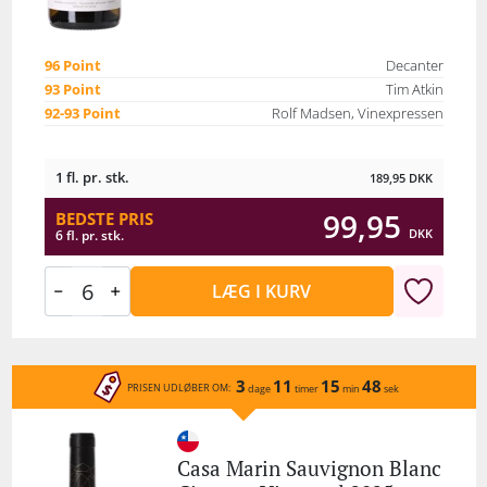
96 Point
Decanter
93 Point
Tim Atkin
92-93 Point
Rolf Madsen, Vinexpressen
1 fl. pr. stk.
189,95
DKK
99,95
BEDSTE PRIS
DKK
6 fl. pr. stk.
LÆG I KURV
3
11
15
48
PRISEN UDLØBER OM:
dage
timer
min
sek
Casa Marin Sauvignon Blanc