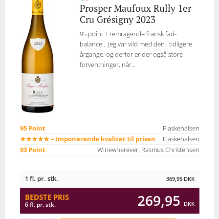
Prosper Maufoux Rully 1er
Cru Grésigny 2023
95 point. Fremragende fransk fad-
balance... Jeg var vild med den i tidligere
årgange, og derfor er der også store
forventninger, når...
95 Point
Flaskehalsen
★★★★★ – Imponerende kvalitet til prisen
Flaskehalsen
93 Point
Winewherever, Rasmus Christensen
1 fl. pr. stk.
369,95
DKK
269,95
BEDSTE PRIS
DKK
6 fl. pr. stk.