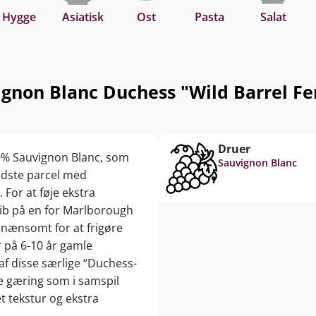
Hygge
Asiatisk
Ost
Pasta
Salat
ignon Blanc Duchess "Wild Barrel F
Druer
00% Sauvignon Blanc, som
Sauvignon Blanc
edste parcel med
 For at føje ekstra
skib på en for Marlborough
 nænsomt for at frigøre
 på 6-10 år gamle
af disse særlige “Duchess-
 gæring som i samspil
 tekstur og ekstra