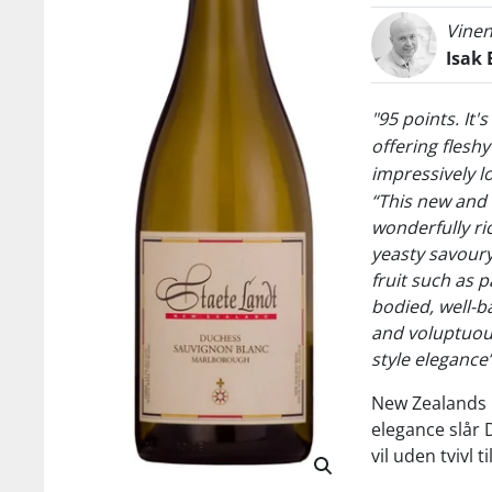
Vinen
Isak 
"95 points. It
offering fleshy
impressively l
“This new and 
wonderfully ri
yeasty savoury
fruit such as p
bodied, well-b
and voluptuou
style elegance
New Zealands 
elegance slår 
vil uden tvivl 