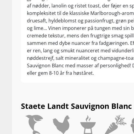
af nødder, lanolin og ristet toast, der føjer e
kompleksitet til de klassiske Marlborough-arom
druesaft, hyldeblomst og passionfrugt, grøn pe
og lime… Vinen imponerer på tungen med sin b
cremede tekstur, mens den frugtrige smag spill
sammen med dybe nuancer fra fadgæringen. E
er ren, lang og smukt nuanceret med vidunderl
nøddestrejf, salt mineralitet og champagne-toas
Sauvignon Blanc med masser af personlighed! D
eller gem 8-10 år fra høståret.
Staete Landt Sauvignon Blanc 