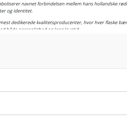
oliserer navnet forbindelsen mellem hans hollandske rødd
ter og identitet.
 mest dedikerede kvalitetsproducenter, hvor hver flaske b
ed både personlighed og lang levetid.