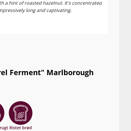
 a hint of roasted hazelnut. It's concentrated
(472 
impressively long and captivating.
rel Ferment" Marlborough
rugt
Ristet brød