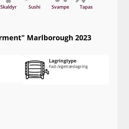
Skaldyr
Sushi
Svampe
Tapas
erment" Marlborough 2023
Lagringtype
Fad-/egetræslagring