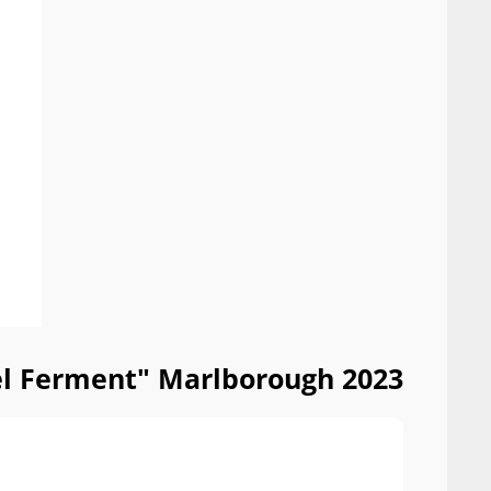
el Ferment" Marlborough 2023
4,0 s
Vivin