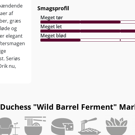
n spændende
Smagsprofil
aer af
Meget tør
ber, græs
Meget let
løde og
Meget blød
er elegant
ftersmagen
ige
t. Seriøs
rik nu,
Duchess "Wild Barrel Ferment" Marlb