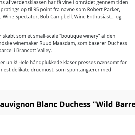
s af verdensklassen har få vine i området gennem tiden
opratings op til 95 point fra navne som Robert Parker,
, Wine Spectator, Bob Campbell, Wine Enthusiast... og
r skabt som et small-scale ”boutique winery” af den
andske winemaker Ruud Maasdam, som baserer Duchess
arcel i Brancott Valley.
 er unik! Hele håndplukkede klaser presses nænsomt for
n mest delikate druemost, som spontangærer med
en gær på brugte franske barriques. Herefter gennemgår
n den blødgørende malolaktiske gæring, som i samspil
gen på franske barriques føjer cremet tekstur og
il smagen.
Sauvignon Blanc Duchess "Wild Barr
 en New Zealand Sauvignon Blanc som ingen anden...
leksiteten i dette flagskib er ganske enkelt i en liga for