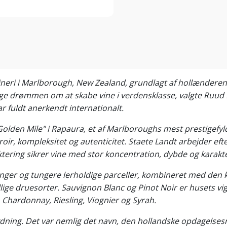
-vineri i Marlborough, New Zealand, grundlagt af hollænder
følge drømmen om at skabe vine i verdensklasse, valgte Ruu
 fuldt anerkendt internationalt.
olden Mile" i Rapaura, et af Marlboroughs mest prestigefyl
oir, kompleksitet og autenticitet. Staete Landt arbejder efte
ering sikrer vine med stor koncentration, dybde og karakte
nger og tungere lerholdige parceller, kombineret med den k
llige druesorter. Sauvignon Blanc og Pinot Noir er husets vi
 Chardonnay, Riesling, Viognier og Syrah.
tydning. Det var nemlig det navn, den hollandske opdagels