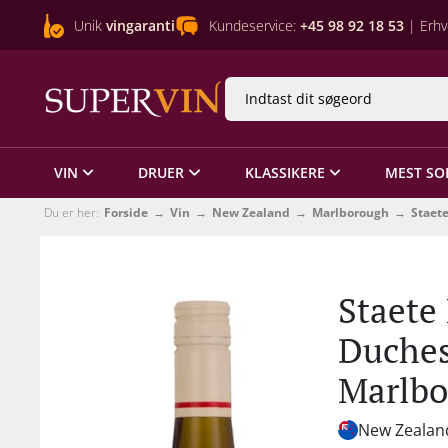
Unik
vingaranti
Kundeservice:
+45 98 92 18 53
| Erhv
VIN
DRUER
KLASSIKERE
MEST SO
Du er her:
Forside
Vin
New Zealand
Marlborough
Staet
Staete
Duches
Marlbo
New Zealan