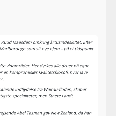
en Ruud Maasdam omkring årtusindeskiftet. Efter
d Marlborough som sit nye hjem – på et tidspunkt
dte vinområder. Her dyrkes alle druer på egne
r en kompromisløs kvalitetsfilosofi, hvor lave
r.
ølende indflydelse fra Wairau-floden, skaber
gtigste specialiteter, men Staete Landt
esrejsende Abel Tasman gav New Zealand, da han