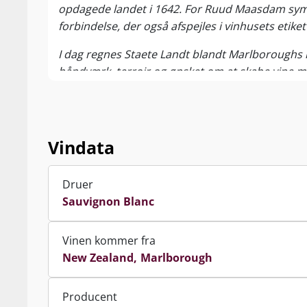
opdagede landet i 1642. For Ruud Maasdam symb
forbindelse, der også afspejles i vinhusets etiket
I dag regnes Staete Landt blandt Marlboroughs
håndværk, terroir og ønsket om at skabe vine m
Vindata
Druer
Sauvignon Blanc
Vinen kommer fra
New Zealand
Marlborough
Producent