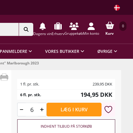
0
Gruppekøb
Min konto
Kurv
Dagens vin
Erhverv
PANMELDERE
VORES BUTIKKER
ØVRIGE
ent" Marlborough 2023
1 fl. pr. stk.
239,95
DKK
194,95
DKK
6 fl. pr. stk.
LÆG I KURV
INDHENT TILBUD PÅ STORKØB