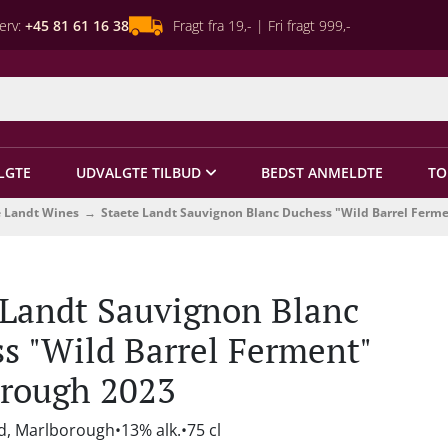
erv:
+45 81 61 16 38
Fragt fra 19,- | Fri fragt 999,-
LGTE
UDVALGTE TILBUD
BEDST ANMELDTE
TO
e Landt Wines
Staete Landt Sauvignon Blanc Duchess "Wild Barrel Ferm
 Landt Sauvignon Blanc
s "Wild Barrel Ferment"
rough 2023
d, Marlborough
13% alk.
75 cl