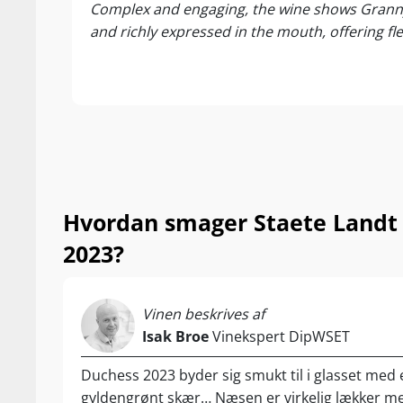
…
Complex and engaging, the wine shows Granny S
and richly expressed in the mouth, offering fle
Nyd den til ste
asparges samt
Hvordan smager Staete Landt 
2023?
Vinen beskrives af
Isak Broe
Vinekspert DipWSET
Duchess 2023 byder sig smukt til i glasset med 
gyldengrønt skær… Næsen er virkelig lækker m