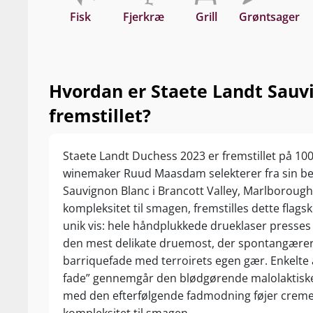
Fisk
Fjerkræ
Grill
Grøntsager
Hvordan er Staete Landt Sauv
fremstillet?
Staete Landt Duchess 2023 er fremstillet på 1
winemaker Ruud Maasdam selekterer fra sin b
Sauvignon Blanc i Brancott Valley, Marlborough.
kompleksitet til smagen, fremstilles dette flag
unik vis: hele håndplukkede drueklaser presses
den mest delikate druemost, der spontangærer
barriquefade med terroirets egen gær. Enkelte 
fade” gennemgår den blødgørende malolaktiske
med den efterfølgende fadmodning føjer cremet