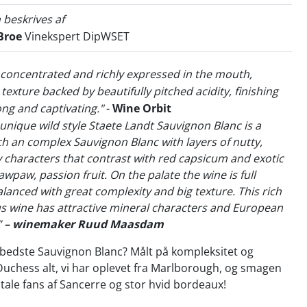
 beskrives af
Broe
Vinekspert DipWSET
's concentrated and richly expressed in the mouth,
 texture backed by beautifully pitched acidity, finishing
ong and captivating."
-
Wine Orbit
unique wild style Staete Landt Sauvignon Blanc is a
ch an complex Sauvignon Blanc with layers of nutty,
 characters that contrast with red capsicum and exotic
awpaw, passion fruit. On the palate the wine is full
alanced with great complexity and big texture. This rich
s wine has attractive mineral characters and European
”
– winemaker Ruud Maasdam
bedste Sauvignon Blanc? Målt på kompleksitet og
Duchess alt, vi har oplevet fra Marlborough, og smagen
tiltale fans af Sancerre og stor hvid bordeaux!