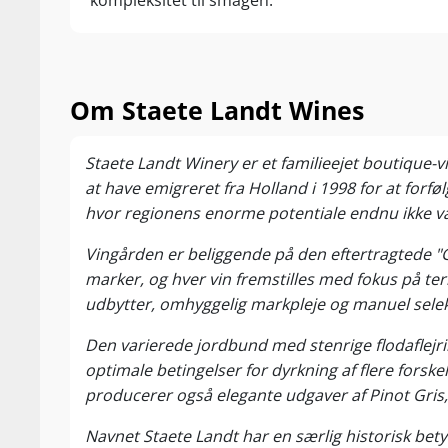
kompleksitet til smagen.
Om Staete Landt Wines
Staete Landt Winery er et familieejet boutique
at have emigreret fra Holland i 1998 for at for
hvor regionens enorme potentiale endnu ikke var
Vingården er beliggende på den eftertragtede "G
marker, og hver vin fremstilles med fokus på terr
udbytter, omhyggelig markpleje og manuel selekt
Den varierede jordbund med stenrige flodaflejri
optimale betingelser for dyrkning af flere forske
producerer også elegante udgaver af Pinot Gris,
Navnet Staete Landt har en særlig historisk be