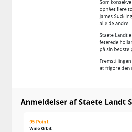
Som konsekven
opnået flere t
James Suckling
alle de andre!
Staete Landt e
feterede holl
på sin bedste p
Fremstillingen
at frigøre de
terroirets eg
en del af vine
med fadmodnin
kompleksitet t
Anmeldelser af Staete Landt 
Resultatet er
Klassen og komp
95 Point
sig.
Wine Orbit