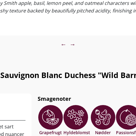
mith apple, basil, lemon peel, and oatmeal characters with
shy texture backed by beautifully pitched acidity, finishing 
gte fisk og skaldyr, fjerkræ, tapas, sushi, grillede
 nøddeagtiger. Servér ved 10-12°C
←
→
Sauvignon Blanc Duchess "Wild Bar
Smagenoter
et sart
Grapefrugt
Hyldeblomst
Nødder
Passionsf
ed nuancer