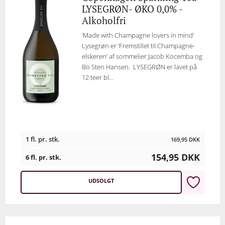
LYSEGRØN- ØKO 0,0% -
Alkoholfri
‘Made with Champagne lovers in mind’
Lysegrøn er ‘Fremstillet til Champagne-
elskeren’ af sommelier Jacob Kocemba og
Bo Sten Hansen. LYSEGRØN er lavet på
12 teer bl...
1 fl. pr. stk.
169,95
DKK
154,95
DKK
6 fl. pr. stk.
UDSOLGT