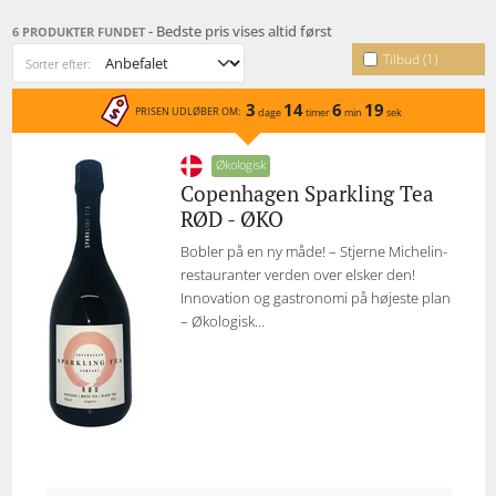
er godt nok for dem. Siden 2017 er det gået stærkt for
det lille firma, og de har vundet mange præmier og
- Bedste pris vises altid først
6 PRODUKTER FUNDET
medaljer for deres produkter, blandt andet
Tilbud (1)
Sorter efter:
Guldmedalje ved International Food Contest 2019.
3
14
6
19
PRISEN UDLØBER OM:
dage
timer
min
sek
Økologisk
Copenhagen Sparkling Tea
RØD - ØKO
Bobler på en ny måde! – Stjerne Michelin-
restauranter verden over elsker den!
Innovation og gastronomi på højeste plan
– Økologisk...