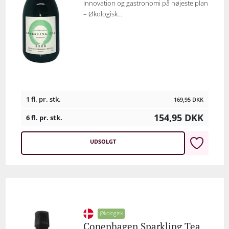
Innovation og gastronomi på højeste plan
– Økologisk...
1 fl. pr. stk.
169,95
DKK
154,95
DKK
6 fl. pr. stk.
UDSOLGT
Økologisk
Copenhagen Sparkling Tea