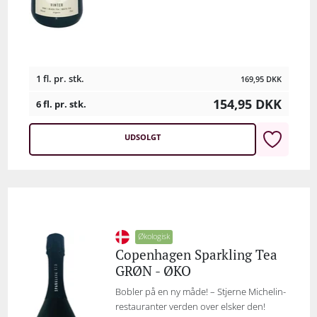
1 fl. pr. stk.
169,95
DKK
154,95
DKK
6 fl. pr. stk.
UDSOLGT
Økologisk
Copenhagen Sparkling Tea
GRØN - ØKO
Bobler på en ny måde! – Stjerne Michelin-
restauranter verden over elsker den!