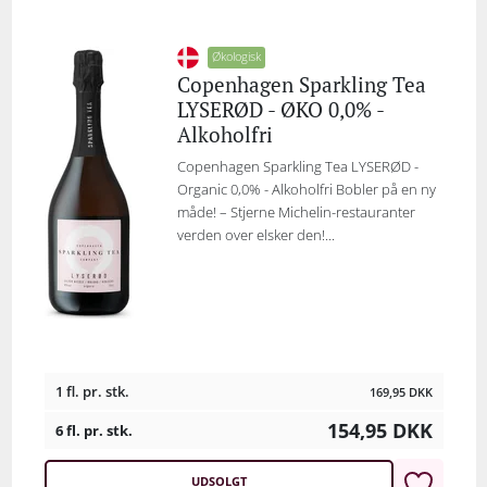
Økologisk
Copenhagen Sparkling Tea
LYSERØD - ØKO 0,0% -
Alkoholfri
Copenhagen Sparkling Tea LYSERØD -
Organic 0,0% - Alkoholfri Bobler på en ny
måde! – Stjerne Michelin-restauranter
verden over elsker den!...
1 fl. pr. stk.
169,95
DKK
154,95
DKK
6 fl. pr. stk.
UDSOLGT