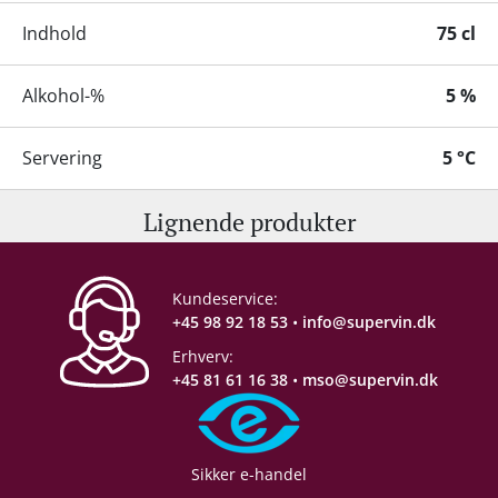
Indhold
75 cl
Alkohol-%
5 %
Servering
5 °C
Lignende produkter
Proptype
Champagnekork
Emballage
6 stk. papkasse
Kundeservice:
+45 98 92 18 53
•
info@supervin.dk
Erhverv:
+45 81 61 16 38
•
mso@supervin.dk
Sikker e-handel