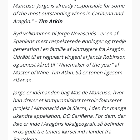
Mancuso, Jorge is already responsible for some
of the most outstanding wines in Cariñena and
Aragón.” –
Tim Atkin
Byd velkommen til Jorge Nevascués - er en af
Spaniens mest respekterede ønologer og tredje
generation i en familie af vinmagere fra Aragón.
Udråbt til et regulært vingeni af Jancis Robinson
og senest kåret til ”Winemaker of the year” af
Master of Wine, Tim Atkin. Så er tonen ligesom
slået an.
Jorge er idémanden bag Mas de Mancuso, hvor
han driver et kompromisløst terroir-fokuseret
projekt i Almonacid de la Sierra, i den for mange
ukendte appellation, DO Cariñena. For dem, der
ikke er inde i Aragóns lokalgeografi, så befinder
vi os godt tre timers kørsel ind i landet fra
Barcelona.