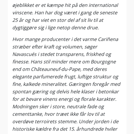
øjeblikket er et kæmpe hit på den international
vinscene. Han har dog været i gang de seneste
25 år og har viet en stor del af sit liv til at
dygtiggøre sig i lige netop denne drue.
Hvor mange producenter i det varme Cariñena
stræber efter kraft og volumen, søger
Navascués i stedet transparens, friskhed og
finesse. Hans stil minder mere om Bourgogne
end om Châteauneuf-du-Pape, med deres
elegante parfumerede frugt, luftige struktur og
fine, kalkede mineralitet. Gæringen foregår med
spontan gæring og delvis hele klaser i betonkar
for at bevare vinens energi og florale karakter.
Modningen sker i store, neutrale fade og
cementtanke, hvor træet ikke får lov til at
overdøve terroirets stemme. Under jorden i de
historiske kældre fra det 15. århundrede hviler