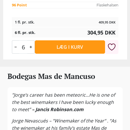
96 Point
Flaskehalsen
1 fl. pr. stk.
409,95
DKK
304,95
DKK
6 fl. pr. stk.
LÆG I KURV
Bodegas Mas de Mancuso
”Jorge’s career has been meteoric...He is one of
the best winemakers I have been lucky enough
to meet”
– Jancis Robinson.com
Jorge Nevascués – “Winemaker of the Year“ . “As
the winemaker at his family’s estate Mas de