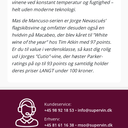
vinene ved konstant temperatur og fugtighed –
helt uden moderne teknologi.
Mas de Mancuso-serien er Jorge Nevascués’
flagskibsvine og omfatter desuden også en
hvidvin på Macabeo, der blev kåret til ”White
wine of the year” hos Tim Atkin med 97 points.
Er du til value i verdensklasse, så kast dig rolig
ud i Jorges ”Cutio”-vine, der høster Parker-
ratings på op til 93 points og samtidig holder
deres priser LANGT under 100 kroner.
Kundeservice:
+45 98 92 18 53
•
info@supervin.dk
Erhverv:
+45 81 61 16 38
•
mso@supervin.dk