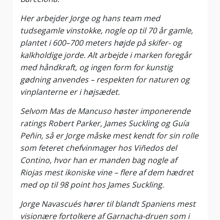
Her arbejder Jorge og hans team med
tudsegamle vinstokke, nogle op til 70 år gamle,
plantet i 600–700 meters højde på skifer- og
kalkholdige jorde. Alt arbejde i marken foregår
med håndkraft, og ingen form for kunstig
gødning anvendes – respekten for naturen og
vinplanterne er i højsædet.
Selvom Mas de Mancuso høster imponerende
ratings Robert Parker, James Suckling og Guía
Peñin, så er Jorge måske mest kendt for sin rolle
som feteret chefvinmager hos Viñedos del
Contino, hvor han er manden bag nogle af
Riojas mest ikoniske vine – flere af dem hædret
med op til 98 point hos James Suckling.
Jorge Navascués hører til blandt Spaniens mest
visionære fortolkere af Garnacha-druen som i