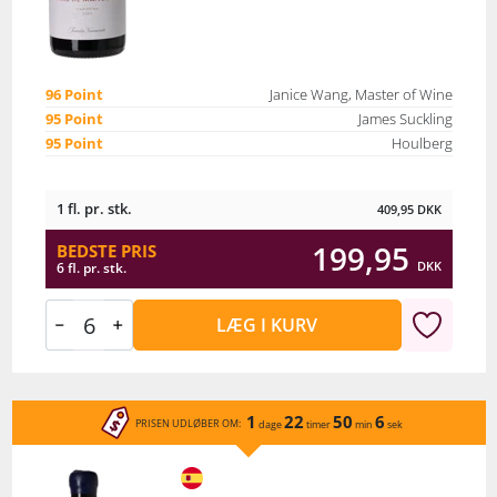
96 Point
Janice Wang, Master of Wine
95 Point
James Suckling
95 Point
Houlberg
1 fl. pr. stk.
409,95
DKK
199,95
BEDSTE PRIS
DKK
6 fl. pr. stk.
LÆG I KURV
1
22
50
6
PRISEN UDLØBER OM:
dage
timer
min
sek