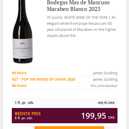
Bodegas Mas de Mancuso
Macabeo Blanco 2023
97 points. WHITE WINE OF THE YEAR | An
elegant white from Jorge Nevascues’ 60
year old parcel of Macabeo on the higher
slopes above the...
96 Point
James Suckling
#27 - TOP 100 WINES OF SPAIN 2025
James Suckling
96 Point
Vin.connaisseur
1 fl. pr. stk.
409,95
DKK
199,95
BEDSTE PRIS
DKK
6 fl. pr. stk.